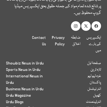
پر شائع شدہ تمام مواد کے جملہ حقوق بحق ایکسپریس میڈیا
گروپ محفوظ ہیں۔
ایکسپریس
ضابطہ
Privacy
Contact
کے بارے
اخلاق
Policy
Us
میں
صفحۂ اول
Showbiz News in Urdu
تازہ ترین
Sports News in Urdu
غزہ لہو لہو
International News in
پاکستان
Urdu
انٹر نیشنل
Business News in Urdu
کھیل
Urdu Magazine
انٹرٹینمنٹ
Urdu Blogs