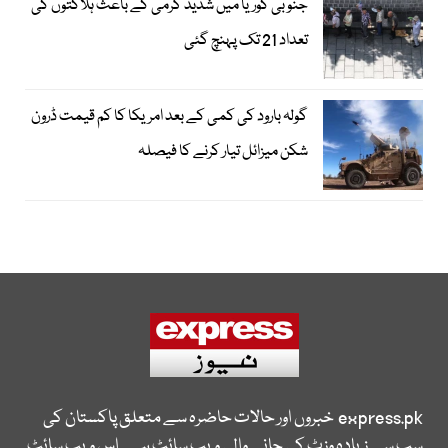
جنوبی کوریا میں شدید گرمی کے باعث ہلاکتوں کی
تعداد 21 تک پہنچ گئی
گولہ بارود کی کمی کے بعد امریکا کا کم قیمت ڈرون
شکن میزائل تیار کرنے کا فیصلہ
express.pk
خبروں اور حالات حاضرہ سے متعلق پاکستان کی
سب سے زیادہ وزٹ کی جانے والی ویب سائٹ ہے۔ اس ویب سائٹ