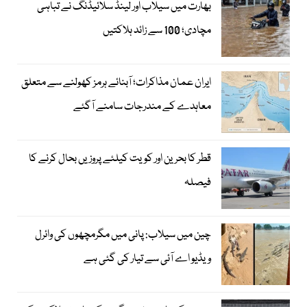
بھارت میں سیلاب اور لینڈ سلائیڈنگ نے تباہی
مچادی؛ 100 سے زائد ہلاکتیں
ایران عمان مذاکرات؛ آبنائے ہرمز کھولنے سے متعلق
معاہدے کے مندرجات سامنے آگئے
قطر کا بحرین اور کویت کیلئے پروزیں بحال کرنے کا
فیصلہ
چین میں سیلاب: پانی میں مگرمچھوں کی وائرل
ویڈیو اے آئی سے تیار کی گئی ہے