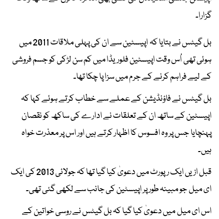
گزارا۔
بل گیٹس نے بتایا کہ اپیسٹین سے ان کی پہلی ملاقات 2011 میں
ہوئی تھی اُس وقت اپیسٹین فلوریڈا میں کم سن لڑکی کو جسم فروشی
کے لیے فراہم کرنے کے جرم میں سزا پا چکا تھا۔
بل گیٹس نے فاؤنڈیشن کے عملے سے خطاب کرتے ہوئے کہا کہ
اپیسٹین کے ساتھ ان کے تعلقات نے ادارے کی ساکھ کو نقصان
پہنچایا جس پر وہ افسوس کا اظہار کرتے ہیں اور اس پر معذرت خواہ
ہیں۔
قبل ازیں ایک رپورٹ میں دعویٰ کیا گیا تھا کہ جولائی 2013 کی ایک
ای میل جو مبینہ طور پر اپیسٹین کی جانب سے لکھی گئی تھی۔
اس ای میل میں دعویٰ کیا گیا کہ بل گیٹس نے روسی خواتین کے