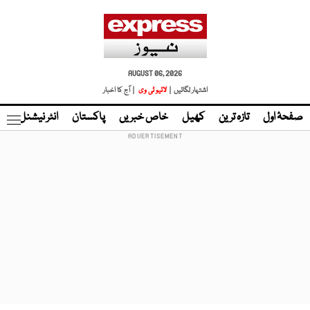
AUGUST 06, 2026
اشتہار لگائیں |
لائیو ٹی وی
| آج کا اخبار
صفحۂ اول
تازہ ترین
کھیل
خاص خبریں
پاکستان
انٹر نیشنل
ٹا