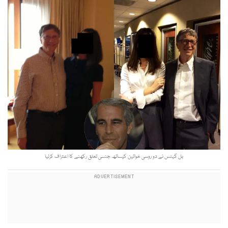
بل گیٹس نے دو روسی خواتین کیساتھ جنسی تعلق رکھنے کا اعتراف کرلیا