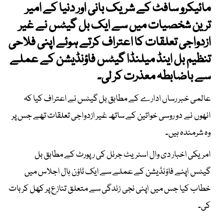
مائیکرو سافٹ کے شریک بانی اور دنیا کے امیر
ترین شخصیات میں سے ایک بل گیٹس نے غیر
ازدواجی تعلقات کا اعتراف کرتے ہوئے اپنی فلاحی
تنظیم بل اینڈ میلنڈا گیٹس فاؤنڈیشن کے عملے
سے باضابطہ معذرت کر لی۔
عالمی خبر رساں ادارے کے مطابق بل گیٹس نے اعتراف کیا کہ
انھوں نے دو روسی خواتین کے ساتھ غیر ازدواجی تعلقات تھے جس پر
وہ شرمندہ ہیں۔
امریکی اخبار دی وال اسٹریٹ جرنل کی رپورٹ کے مطابق بل
گیٹس اپنے فاؤنڈیشن کے عملے سے ایک ٹاؤن ہال اجلاس میں
خطاب کیا جس میں اپنی نجی زندگی سے متعلق تنازع پر کھل کر بات
کی۔