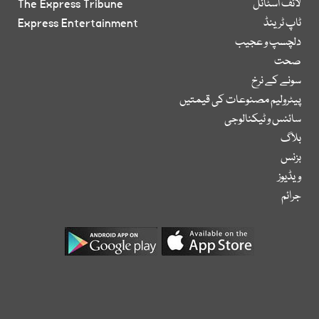
لائف اسٹائل
The Express Tribune
ٹاپ ٹرینڈ
Express Entertainment
دلچسپ و عجیب
صحت
سونے کے نرخ
پیٹرولیم مصنوعات کی قیمتیں
سائنس و ٹیکنالوجی
بلاگ
بزنس
ویڈیوز
جرائم