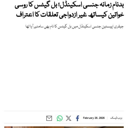
بدنام زمانہ جنسی اسکینڈل؛ بل گیٹس کا روسی
خواتین کیساتھ غیر ازدواجی تعلقات کا اعتراف
جیفری اپیسٹین جنسی اسکینڈل میں بل گیٹس کا نام بھی سامنے آیا تھا
ویب ڈیسک
February 26, 2026