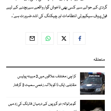
گردی کے حوالے سے کسی بھی ناخوش گوار واقعے سےبچنے کے لیے
فول پروف سیکیورٹی انتظامات اور چیکنگ کی اشد ضرورت ہے’۔
متعلقہ
کراچی: مختلف علاقوں میں 3 مبینہ پولیس
مقابلے، ایک ڈاکو ہلاک، زخمی سمیت 3 گرفتار
گوجرانوالہ: دو گروپوں کے درمیان فائرنگ کی زد میں