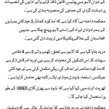
کے دوران لاہور میں پولیس، قانون نافذ کرنے والے اداروں کی تنصیبات
پر دہشت گردی کے حملوں کی منصوبہ بندی کی ہے’۔
محکمہ داخلہ نے آگاہ کیا ہے کہ ‘مذکورہ کمانڈر 3 خودکش بمباروں
کے ہمراہ وادی تیراہ کے راستے لاہور پہنچ چکا ہے، جنہیں
افغانستان کے علاقے پکتیکا میں تربیت دی گئی ہے’۔
مزید بتایا گیا ہے کہ ‘لاہور سے تعلق رکھنے والے 3 سے 4 مقامی
سہولت کار اس تشکیل کی معاونت کر رہے ہیں اور یہ امر قابل ذکر ہے
کہ مذکورہ عناصر نے اہداف کی ریکی مکمل کرلی ہے اور خودکش
جیکٹس، اسلحہ، بارودری مواد اور ایک رکشہ بھی حاصل کرلیا ہے’۔
تھریٹ الرٹ میں کہا گیا ہے کہ ‘بارود سے بھری گاڑی VBIED کے طور
پر استعمال کیا جائے گا’۔
محکمہ داخلہ نے مزید بتایا ہے کہ ‘ہدایت کی جاتی ہے کہ دہشت