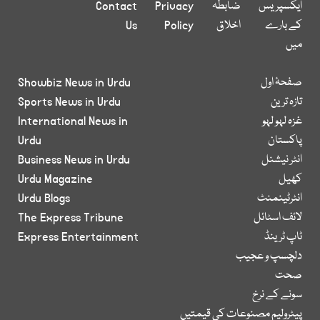
ایکسپریس
ضابطہ
Privacy
Contact
کے بارے
اخلاق
Policy
Us
میں
صفحۂ اول
Showbiz News in Urdu
تازہ ترین
Sports News in Urdu
غزہ لہو لہو
International News in
پاکستان
Urdu
انٹر نیشنل
Business News in Urdu
کھیل
Urdu Magazine
انٹرٹینمنٹ
Urdu Blogs
لائف اسٹائل
The Express Tribune
ٹاپ ٹرینڈ
Express Entertainment
دلچسپ و عجیب
صحت
سونے کے نرخ
پیٹرولیم مصنوعات کی قیمتیں