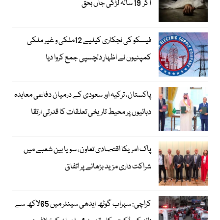
آکر 19 سالہ لڑکی جاں بحق
فیسکو کی نجکاری کیلیے 12ملکی و غیر ملکی
کمپنیوں نے اظہارِ دلچسپی جمع کروا دیا
پاکستان، ترکیہ اور سعودی کے درمیان دفاعی معاہدہ
دہائیوں پر محیط تاریخی تعلقات کا قدرتی ارتقا
پاک امریکا اقتصادی تعاون، سویا بین شعبے میں
شراکت داری مزید بڑھانے پر اتفاق
کراچی: سہراب گوٹھ ایدھی سینٹر میں 65لاکھ سے