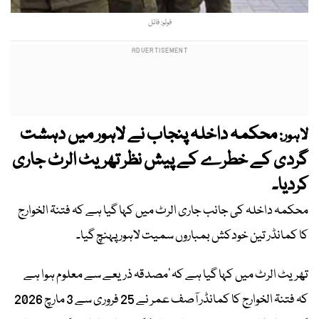
فوٹو: فائل
محکمہ داخلہ پنجاب نے لاہور میں دہشت
لاہور:
گردی کے خطرے کے پیش نظر تھریٹ الرٹ جاری
کردیا۔
محکمہ داخلہ کی جانب جاری الرٹ میں کہا گیا ہے کہ فتنۃ الخوارج
کا کمانڈر تین خودکش بمباروں سمیت لاہور پہنچ گیا۔
تھریٹ الرٹ میں کہا گیا ہے کہ ‘مصدقہ ذریعے سے معلوم ہوا ہے
کہ فتنۃ الخوارج کا کمانڈر آصف عمر نے 25 فروری سے 3 مارچ 2026