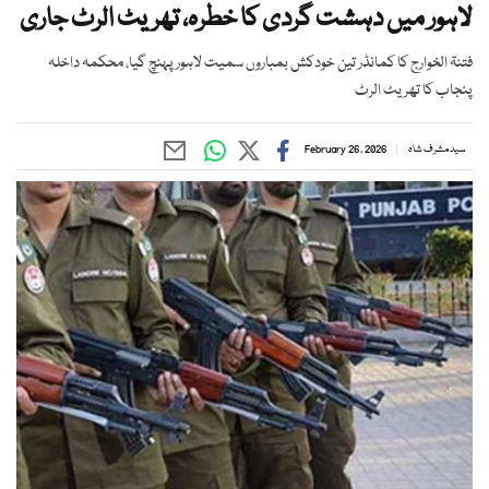
لاہور میں دہشت گردی کا خطرہ، تھریٹ الرٹ جاری
فتنۃ الخوارج کا کمانڈر تین خودکش بمباروں سمیت لاہور پہنچ گیا، محکمہ داخلہ
پنجاب کا تھریٹ الرٹ
سید مشرف شاہ
February 26, 2026