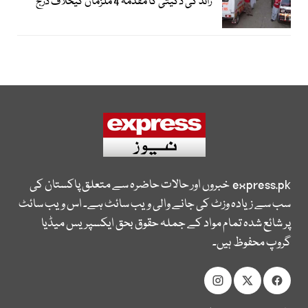
زائد کی ڈکیتی کا مقدمہ 4 ملزمان کیخلاف درج
express.pk
خبروں اور حالات حاضرہ سے متعلق پاکستان کی
سب سے زیادہ وزٹ کی جانے والی ویب سائٹ ہے۔ اس ویب سائٹ
پر شائع شدہ تمام مواد کے جملہ حقوق بحق ایکسپریس میڈیا
گروپ محفوظ ہیں۔