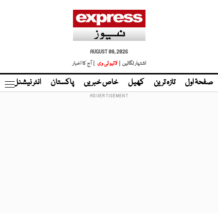
AUGUST 08, 2026
اشتہار لگائیں |
لائیو ٹی وی
| آج کا اخبار
صفحۂ اول
تازہ ترین
کھیل
خاص خبریں
پاکستان
انٹر نیشنل
ٹا