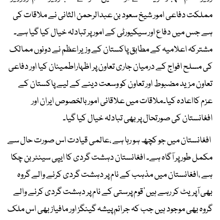
مملکت دفاعی امور شیخ سعود بن عبدالرحمن الثانی نے ملاقات کی
ہے جس میں دفاع اور سیکیورٹی کے امور پر تبادلہ خیال کیا گیا ہے۔
مشترکہ اعلامیہ کے مطابق پاکستان کے وزیراعظم نے دونوں ممالک
کی مسلح افواج کے درمیان جاری تعاون پر اظہاراطمینان کیا اور دفاعی
تعاون مزید مضبوط اور تعاون کو وسعت دینے کے لیے پاکستان کے
عزم کااعادہ کیا۔ملاقات میں علاقائی امور بالخصوص ایران اور
افغانستان کی صورتحال پر بھی تبادلہ خیال کیا گیا۔
افغانستان میں جو کچھ ہو رہا ہے ،عالمی قیادت اس صورت حال سے
مکمل طور پر آگاہ ہے۔ افغانستان دہشت گردی کا ایپی سینٹر بن چکا
ہے ،افغانستان میں مذہب کے نام پر دہشت گردی کرنے والے گروہ
بھی آپریٹ کر رہے ہیں ‘قوم پرستی کے نام پر دہشت گردی کرنے والے
گروہ بھی موجود ہیں جب کہ جرائم پیشہ گینگز اور مافیاز بھی اس ملک