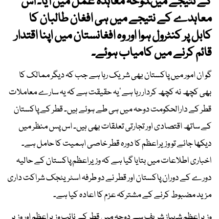
کے نتیجے میںدوحہ معاہدہ عمل میں آیا۔ اس
معاہدے کے نتیجے میں ہی افغان طالبان کا
کابل پر کنٹرول ہوا اور وہ افغانستان میں اپنا اقتدار
قائم کرنے میں کامیاب ہوئے۔
گو ان امور میں پاکستان بھی شریک رہا ہے جب کہ دیگر ممالک کا
بھی کچھ نہ کچھ کردار رہا ہے ‘یہ حقیقت ہے کہ یہ سارے معاملات
قطر کے دارالحکومت دوحہ میں ہی طے ہوئے ہیں۔ قطر کے پاکستان
کے ساتھ اقتصادی اور تجارتی تعلقات بھی ہیں۔ اس پس منظر میں
دیکھا جائے تو وزیراعظم کا دورہ قطر خاصی اہمیت کا حامل ہے۔
اخباری اطلاعات میں بتایا گیا ہے کہ وزیراعظم پاکستان کے حالیہ
دورے کے دوران پاکستان اور قطر نے دو طرفہ اسٹریٹجک شراکت داری
مزید مضبوط کرنے کے مشترکہ عزم کا اعادہ کیا ہے۔
وزیراعظم شہباز شریف سے دوحہ میں قطر کے نائب وزیراعظم اور وزیر