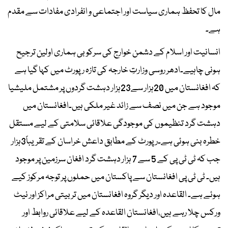
مال کا تحفظ ہماری سیاست اور اجتماعی و انفرادی مفادات سے مقدم
ہے۔
انسانیت اور اسلام کے دشمن خوارج کی سرکوبی ہماری اولین ترجیح
ہونی چاہیے۔ادھر روسی وزارتِ خارجہ کی تازہ رپورٹ میں کہا گیا ہے
کہ افغانستان میں 20ہزار سے23ہزار دہشت گردوں پر مشتمل ملیشیا
موجود ہے جن میں نصف سے زائد غیر ملکی ہیں۔افغانستان میں
دہشت گرد تنظیموں کی موجودگی علاقائی سلامتی کے لیے مستقل
خطرہ بنی ہوئی ہے۔رپورٹ کے مطابق داعش خراسان کے تقریباً3ہزار
جب کہ ٹی ٹی پی کے 5 سے 7 ہزار دہشت گرد افغان سرزمین پر موجود
ہیں۔ ٹی ٹی پی افغانستان سے پاکستان میں حملوں پر توجہ مرکوز کیے
ہوئے ہے۔ القاعدہ اور دیگر گروہ افغانستان میں تربیتی مراکز اور نیٹ
ورکس چلا رہے ہیں،افغانستان القاعدہ کے لیے علاقائی روابط اور