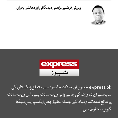
بیرونی قرضے،بڑھتی مہنگائی اور معاشی بحران
express.pk
خبروں اور حالات حاضرہ سے متعلق پاکستان کی
سب سے زیادہ وزٹ کی جانے والی ویب سائٹ ہے۔ اس ویب سائٹ
پر شائع شدہ تمام مواد کے جملہ حقوق بحق ایکسپریس میڈیا
گروپ محفوظ ہیں۔