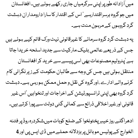
میں آزادانہ طور پر اپنی سرگرمیاں جاری رکھے ہوئے ہیں۔ افغانستان
میں جو گروہ برسراقتدارہے ‘ اس کے اقتدار کا سارا دارومدار ان دہشت
گرد گروہوں کے مرہون منت ہے۔
یہ دہشت گرد گروہ سرمائے کا غیرقانونی نیٹ ورک قائم کیے ہوئے ہیں
جس کے ذریعے عالمی بلیک مارکیٹ سے جدید اسلحہ خریدا جاتا
ہے ‘پٹرولیم مصنوعات بھی اسی پیسے سے خرید کر افغانستان
منتقل ہوتی ہیں جس کی وجہ سے طالبان حکومت کے زیر نگرانی کام
کرنے والے ادارے ،اور گروہ کی نقل و حمل ممکن ہو رہی ہے۔ دہشت
گرد گروہ بھی اپنی ٹرانسپورٹیشن کے اخراجات اور تنخواہیں ‘اس غیر
قانونی اور غیر اخلاقی ذرائع سے کمائی گئی دولت سے پورا کرتے ہیں۔
ادھراگلے روز خیبرپختونخوا کے ضلع کوہاٹ میںشکردرہ روڈ پر فتنہ
الخوارج کے پولیس موبائل پر بزدلانہ حملے میں ڈی ایس پی اور 4