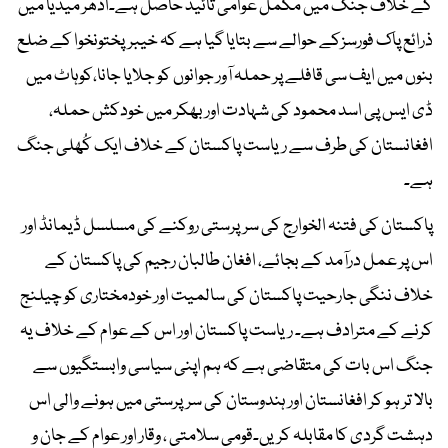
کے خلاف جنگ میں مکمل عوامی تائید حاصل ہے۔ادھر میڈیا میں
ذرائع پاک فورسزکے حوالے سے بتایا گیا ہے کہ خیبرپختونخوا کے ضلع
بنوں میں ایف سی قافلے پر حملہ آور جوانوں کو جلایا جانا،کوہاٹ میں
ڈی ایس پی اسد محمود کی شہادت اور بھکر میں خودکش حملہ،
افغانستان کی طرف سے ریاست پاکستان کے خلاف ایک کُھلی جنگ
ہے۔
پاکستان کی فتنہ الخوارج کی سرپرستی روکنے کی مسلسل ڈیمانڈ اور
اس پر عمل درآمد کے بجائے، افغان طالبان رجیم کی پاکستان کے
خلاف ننگی جارحیت پاکستان کی سالمیت اور خودمختاری کو چیلنج
کرنے کے مترادف ہے۔ ریاست پاکستان اور اس کے عوام کے خلاف یہ
جنگ اس بات کی متقاضی ہے کہ ہم اپنی سیاسی وابستگیوں سے
بالا تر ہو کر افغانستان اور ہندوستان کی سرپرستی میں ہونے والی اس
دہشت گردی کا مقابلہ کریں۔قومی سلامتی ، وقار اور عوام کے جان و