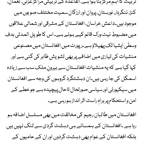
تربیت کا اہم مرکز بنا ہوا ہے، القاعدہ کے تربیتی مراکز غزنی، لغمان،
کنڑ، ننگرہار، نورستان، پروان اور ارزگان سمیت مختلف صوبوں میں
موجود ہیں۔داعش خراسان، افغانستان کے مشرقی اور شمالی علاقوں
میں مضبوط نیٹ ورک قائم کیے ہوئے ہے۔ اس کا طویل المدتی ہدف
وسطی ایشیا تک پھیلاؤ ہے۔رپورٹ میں افغانستان میں مصنوعی
منشیات کی تیاری میں اضافے پر بھی تشویش ظاہر کی گئی ہے اور
کہا گیا ہے کہ یہ منشیات افغانستان سے بیرونِ ملک سب سے زیادہ
اسمگل کی جا رہی ہیں۔ان دہشتگرد گروہوں کی وجہ سے افغانستان
میں سیکیورٹی اور سیاسی صورتحال تاحال پیچیدہ ہے جو خطے کے
امن و استحکام پر براہِ راست اثر انداز ہو رہی ہے۔
افغانستان میں طالبان رجیم کی مخالفت میں بھی مسلسل اضافہ ہو
رہا ہے ۔افغانستان کے ہمسائے ہی دہشت گردی سے تنگ نہیں ہیں
بلکہ افغانستان کے عوام بھی دہشت گردوں اور ان کے حامیوں کے