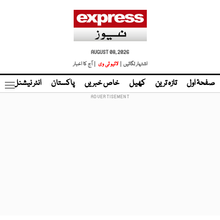
AUGUST 08, 2026
اشتہار لگائیں |
لائیو ٹی وی
| آج کا اخبار
صفحۂ اول
تازہ ترین
کھیل
خاص خبریں
پاکستان
انٹر نیشنل
ٹا