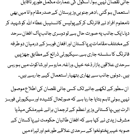
جانی نقصان نہیں ہوا، اسکول کی عمارت مکمل طور پر ناقابل
استعمال ہو گئی ،ادھر جنوبی وزیرستان کے صدر مقام وانا میں بھی
نامعلوم افراد نے فائرنگ کرکے پولیس کانسٹیبل عطاء اللہ کو شہید کر
دیا۔ایک جانب یہ صورت حال ہے تو دوسری جانب پاک افغان سرحد
کے مختلف مقامات پر پاکستان اور افغان فورسز کے درمیان دو طرفہ
فائرنگ کا سلسلہ جاری ہے، سیکیورٹی ذرائع کے مطابق جھڑپیں
سرحدی علاقوں بازار ذخہ خیل، وراغہ، مارو سر اور شاکوٹ میں ہو رہی
ہیں ، دونوں جانب سے بھاری ہتھیار استعمال کیے جا رہے ہیں۔
ان سطور کے لکھے جانے تک کسی جانی نقصان کی اطلاع موصول
نہیں ہوئی تاہم بتایا جا رہا ہے کہ صورتحال کشیدہ اور سیکیورٹی فورسز
الرٹ ہیں۔پاکستانی وزیرِ اعظم کے ترجمان برائے غیرملکی میڈیا
مشرف زیدی نے کہا ہے کہ افغان طالبان حکومت نے پاکستان کے
صوبہ خیبرپختونخوا کے سرحدی علاقے طورخم اور تیراہ میں