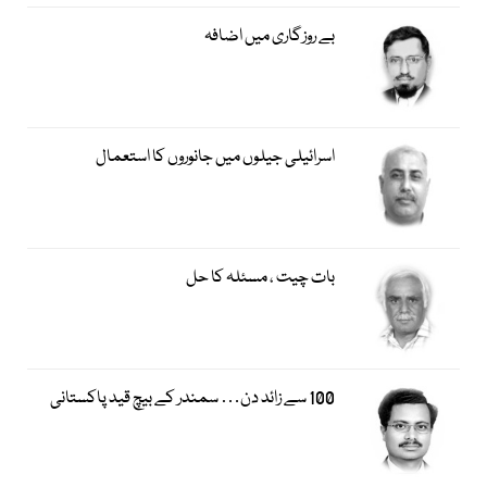
بے روزگاری میں اضافہ
اسرائیلی جیلوں میں جانوروں کا استعمال
بات چیت ، مسئلہ کا حل
100 سے زائد دن… سمندر کے بیچ قید پاکستانی