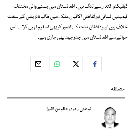
ڈیفیکٹو اقتدار سے تنگ ہیں۔ افغانستان میں بسنے والی مختلف
قومیتیں‘لسانی اور ثقافتی اکائیاں ملک میں طالبانائزیشن کے سخت
خلاف ہیں اور وہ افغان ملت کے تصور کو بھی تسلیم نہیں کرتے۔اس
حوالے سے افغانستان میں جدوجہد بھی جاری ہے۔
متعلقہ
تو غنی از ھر دو عالم من فقیر!