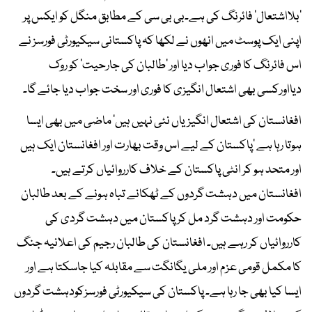
’بلااشتعال‘ فائرنگ کی ہے۔بی بی سی کے مطابق منگل کو ایکس پر
اپنی ایک پوسٹ میں انھوں نے لکھا کہ پاکستانی سیکیورٹی فورسز نے
اس فائرنگ کا فوری جواب دیا اور ’طالبان کی جارحیت‘ کو روک
دیااورکسی بھی اشتعال انگیزی کا فوری اور سخت جواب دیا جائے گا۔
افغانستان کی اشتعال انگیزیاں نئی نہیں ہیں‘ ماضی میں بھی ایسا
ہوتا رہا ہے ‘پاکستان کے لیے اس وقت بھارت اور افغانستان ایک ہیں
اور متحد ہو کر انٹی پاکستان کے خلاف کارروائیاں کرتے ہیں۔
افغانستان میں دہشت گردوں کے ٹھکانے تباہ ہونے کے بعد طالبان
حکومت اور دہشت گرد مل کر پاکستان میں دہشت گردی کی
کارروائیاں کر رہے ہیں۔ افغانستان کی طالبان رجیم کی اعلانیہ جنگ
کا مکمل قومی عزم اور ملی یگانگت سے مقابلہ کیا جاسکتا ہے اور
ایسا کیا بھی جا رہا ہے۔ پاکستان کی سیکیورٹی فورسزکودہشت گردوں