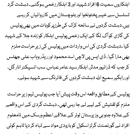
اہلکاروں سمیت 6 افراد شہید اور 3 اہلکار زخمی ہوگئے۔ دہشت گرد
تسلسل سے خیبرپختونخوا اور بلوچستان میں کارروائیاں کر رہے
ہیں،دہشت گردوں نے سانحہ کرک کی طرز پرکوہاٹ میں بھی پولیس
کی گاڑی کو آگ لگا کے ایک زخمی پولیس اہلکار کو زندہ جلا کے شہید
کیا ۔دہشت گردی کی اس واردات میں پولیس کی زیرِ حراست ملزم
بھی مارا گیا ، ڈی ایس پی لاچی اسد محمود اور ریڈر وہاب علی جھلس
کر جب کہ ڈرائیور مدثر، اہلکار سید عامر عباس، سب انسپکٹر انار گل،
اور راہگیر سمیع اللہ دہشت گردوں کی فائرنگ سے شہید ہوئے۔
پولیس کے مطابق واقعہ اس وقت پیش آیا جب پولیس ٹیم زیرِ حراست
ملزم کو تفتیش کے لیے لے جا رہی تھی۔ دہشت گردی کے اس واقعے
کے علاوہ جنوبی وزیرستان لوئر کے علاقے اعظم ورسک میں نامعلوم
افراد نے گورنمنٹ گرلز اسکول کو بارودی مواد سے تباہ کر دیا تاہم کوئی