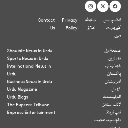
ایکسپریس
ضابطہ
Privacy
Contact
کے بارے
اخلاق
Policy
Us
میں
صفحۂ اول
Showbiz News in Urdu
تازہ ترین
Sports News in Urdu
غزہ لہو لہو
International News in
پاکستان
Urdu
انٹر نیشنل
Business News in Urdu
کھیل
Urdu Magazine
انٹرٹینمنٹ
Urdu Blogs
لائف اسٹائل
The Express Tribune
ٹاپ ٹرینڈ
Express Entertainment
دلچسپ و عجیب