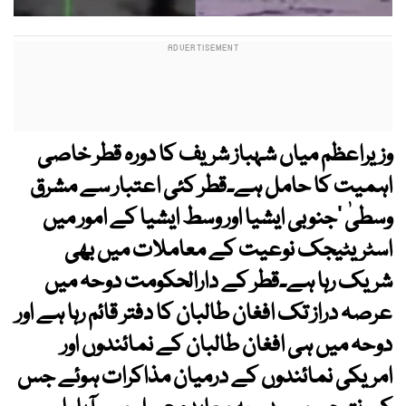
وزیراعظم میاں شہباز شریف کا دورہ قطر خاصی
اہمیت کا حامل ہے۔قطر کئی اعتبار سے مشرق
وسطیٰ ‘جنوبی ایشیا اور وسط ایشیا کے امور میں
اسٹریٹیجک نوعیت کے معاملات میں بھی
شریک رہا ہے۔قطر کے دارالحکومت دوحہ میں
عرصہ دراز تک افغان طالبان کا دفتر قائم رہا ہے اور
دوحہ میں ہی افغان طالبان کے نمائندوں اور
امریکی نمائندوں کے درمیان مذاکرات ہوئے جس