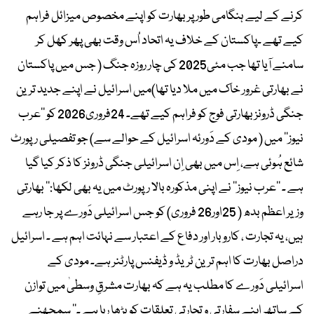
کرنے کے لیے ہنگامی طور پر بھارت کو اپنے مخصوص میزائل فراہم
کیے تھے ۔پاکستان کے خلاف یہ اتحاد اُس وقت بھی پھر کھل کر
سامنے آیا تھا جب مئی2025 کی چار روزہ جنگ ( جس میں پاکستان
نے بھارتی غرور خاک میں ملا دیا تھا)میں اسرائیل نے اپنے جدید ترین
جنگی ڈرونز بھارتی فوج کو فراہم کیے تھے۔ 24فروری2026 کو ’’عرب
نیوز‘‘ میں ( مودی کے دَورئہ اسرائیل کے حوالے سے) جو تفصیلی رپورٹ
شائع ہُوئی ہے، اِس میں بھی اِن اسرائیلی جنگی ڈرونز کا ذکر کیا گیا
ہے ۔ ’’عرب نیوز‘‘ نے اپنی مذکورہ بالا رپورٹ میں یہ بھی لکھا:’’ بھارتی
وزیر اعظم بدھ ( 25اور26 فروری) کو جس اسرائیلی دَورے پر جا رہے
ہیں، یہ تجارت ، کاروبار اور دفاع کے اعتبار سے نہائت اہم ہے ۔ اسرائیل
دراصل بھارت کا اہم ترین ٹریڈ و ڈیفنس پارٹنر ہے۔ مودی کے
اسرائیلی دَورے کا مطلب یہ ہے کہ بھارت مشرقِ وسطیٰ میں توازن
کے ساتھ اپنے سفارتی و تجارتی تعلقات کو بڑھا رہا ہے ۔‘‘ سمجھنے