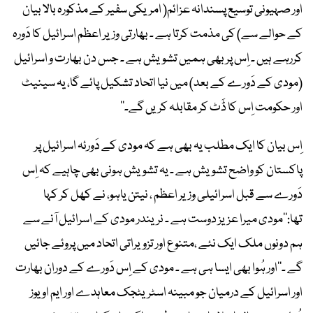
اور صہیونی توسیع پسندانہ عزائم( امریکی سفیر کے مذکورہ بالا بیان
کے حوالے سے) کی مذمت کرتا ہے ۔ بھارتی وزیر اعظم اسرائیل کا دَورہ
کررہے ہیں ۔ اِس پر بھی ہمیں تشویش ہے ۔ جس دن بھارت و اسرائیل
(مودی کے دَورے کے بعد) میں نیا اتحاد تشکیل پائے گا، یہ سینیٹ
اور حکومت اِس کا ڈَٹ کر مقابلہ کریں گے۔‘‘
اِس بیان کا ایک مطلب یہ بھی ہے کہ مودی کے دَورئہ اسرائیل پر
پاکستان کو واضح تشویش ہے ۔ یہ تشویش ہونی بھی چاہیے کہ اِس
دَورے سے قبل اسرائیلی وزیر اعظم ، نیتن یاہو، نے کھل کر کہا
تھا:’’مودی میرا عزیز دوست ہے ۔ نریندر مودی کے اسرائیل آنے سے
ہم دونوں ملک ایک نئے ،متنوع اور تزویراتی اتحاد میں پروئے جائیں
گے ۔‘‘اور ہُوا بھی ایسا ہی ہے ۔ مودی کے اِس دَورے کے دوران بھارت
اور اسرائیل کے درمیان جو مبینہ اسٹریٹجک معاہدے اور ایم او یوز