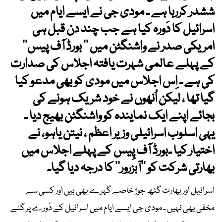
ششدر کررہا ہے ۔ مودی جی نے ایسے ایام میں
اسرائیل کا دَورہ کیا ہے جب چند دن قبل ہی
امریکی صدر نے واشنگٹن میں ’’ بورڈ آف پیس‘‘
کے پہلے عالمی شہرت یافتہ اجلاس کی صدارت
کی ہے ۔ اِس اجلاس میں مودی کو بھی مدعو کیا
گیا تھا ، لیکن اُنھوں نے خود شریک ہونے کی
بجائے اپنے ایک نمایندہ کو واشنگٹن بھیج دیا ۔
یہی اسلوب اسرائیلی وزیر اعظم ، نیتن یاہو، نے
اختیار کیا ۔بورڈ آف پِیس کے پہلے اجلاس میں
بھارتی شرکت کو ’’آبزرور‘‘ کا درجہ دیا گیا۔
اسرائیل اور بھارت گٹھ جوڑ خاصے گہرے بھی ہیں اور کسی سے
مخفی بھی نہیں ۔ مودی جی ایسے ایام میں اسرائیل کے دَورے پر گئے