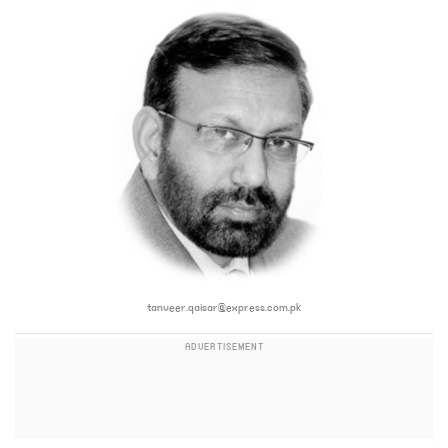
tanveer.qaisar@express.com.pk