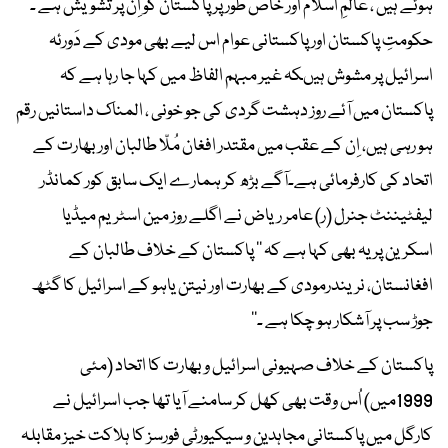
ہُوئے ہیں ، عالمِ اسلام اور خاص طور پر پاکستان کو اِن پر تشویش ہے ۔
حکومتِ پاکستان اور پاکستانی عوام اس لیے بھی مودی کے دَورئہ
اسرائیل پر مشوش ہیںکہ غیر مبہم الفاظ میں کہا جا رہا ہے کہ
پاکستان میں آئے روز دہشت گردی کی جو خونی ، المناک داستانیں رقم
ہو رہی ہیں، اِن کے عقب میں مقتدر افغان مُلّا طالبان اور بھارت کے
اتحاد کی کارفرمائی ہے۔آگے بڑھ کر ہمارے ایک سابق کور کمانڈر
لیفٹیننٹ جنرل (ر) عامر ریاض نے اگلے روز مین اسٹریم میڈیا
اسکرین پر یہ بھی کہا ہے کہ ’’ پاکستان کے خلاف طالبان کے
افغانستان، نریندرمودی کے بھارت اور نیتن یاہو کے اسرائیل کا گٹھ
جوڑ سب پر آشکار ہو چکا ہے ۔‘‘
پاکستان کے خلاف صہیونی اسرائیل و بھارت کا اتحاد (مئی
1999میں) اُس وقت بھی کھل کر سامنے آیا تھا جب اسرائیل نے
کارگل میں پاکستانی مجاہدین و سیکیورٹی فورسز کا ہلاکت خیز مقابلہ