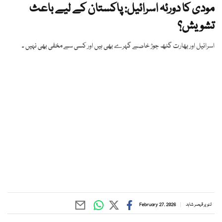
مودی کا دورئہ اسرائیل: پاکستان کے لیے باعث
تشویش؟
اسرائیل اور بھارت گٹھ جوڑ خاصے گہرے بھی ہیں اور کسی سے مخفی بھی نہیں ۔
تنویر قیصر شاہد
February 27, 2026