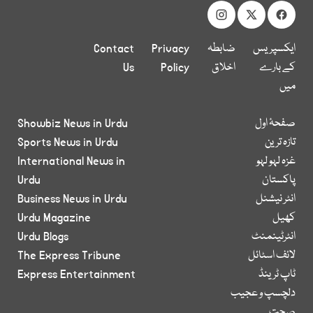
ایکسپریس
ضابطہ
Privacy
Contact
کے بارے
اخلاق
Policy
Us
میں
صفحۂ اول
Showbiz News in Urdu
تازہ ترین
Sports News in Urdu
غزہ لہو لہو
International News in
پاکستان
Urdu
انٹر نیشنل
Business News in Urdu
کھیل
Urdu Magazine
انٹرٹینمنٹ
Urdu Blogs
لائف اسٹائل
The Express Tribune
ٹاپ ٹرینڈ
Express Entertainment
دلچسپ و عجیب
صحت