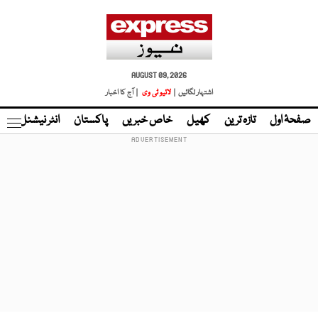
AUGUST 09, 2026
اشتہار لگائیں |
لائیو ٹی وی
| آج کا اخبار
صفحۂ اول
تازہ ترین
کھیل
خاص خبریں
پاکستان
انٹر نیشنل
ٹا