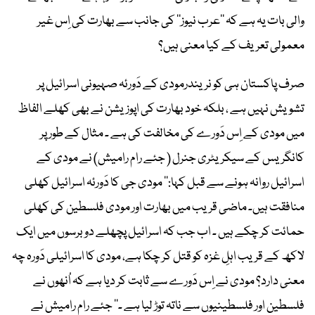
والی بات یہ ہے کہ ’’عرب نیوز‘‘ کی جانب سے بھارت کی اِس غیر
معمولی تعریف کے کیا معنی ہیں؟
صرف پاکستان ہی کو نریندرمودی کے دَورئہ صہیونی اسرائیل پر
تشویش نہیں ہے ، بلکہ خود بھارت کی اپوزیشن نے بھی کھلے الفاظ
میں مودی کے اِس دَورے کی مخالفت کی ہے ۔ مثال کے طور پر
کانگریس کے سیکریٹری جنرل ( جئے رام رامیش) نے مودی کے
اسرائیل روانہ ہونے سے قبل کہا:’’ مودی جی کا دَورئہ اسرائیل کھلی
منافقت ہیں۔ ماضی قریب میں بھارت اور مودی فلسطین کی کھلی
حمائت کر چکے ہیں ۔ اب جب کہ اسرائیل پچھلے دو برسوں میں ایک
لاکھ کے قریب اہلِ غزہ کو قتل کر چکا ہے، مودی کا اسرائیلی دَورہ چہ
معنی دارد؟ مودی نے اِس دَورے سے ثابت کر دیا ہے کہ اُنھوں نے
فلسطین اور فلسطینیوں سے ناتہ توڑ لیا ہے ۔‘‘ جئے رام رامیش نے