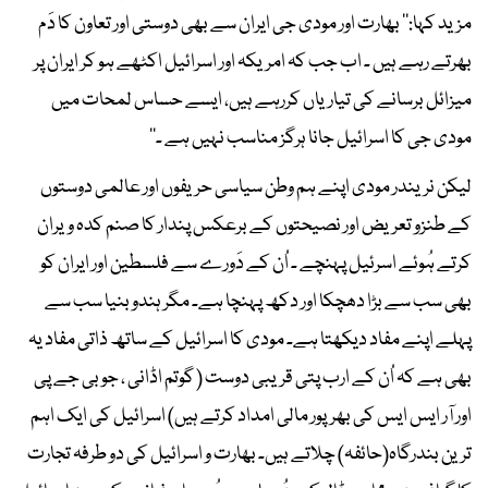
مزید کہا:’’ بھارت اور مودی جی ایران سے بھی دوستی اور تعاون کا دَم
بھرتے رہے ہیں ۔ اب جب کہ امریکہ اور اسرائیل اکٹھے ہو کر ایران پر
میزائل برسانے کی تیاریاں کررہے ہیں، ایسے حساس لمحات میں
مودی جی کا اسرائیل جانا ہرگز مناسب نہیں ہے ۔‘‘
لیکن نریندر مودی اپنے ہم وطن سیاسی حریفوں اور عالمی دوستوں
کے طنزو تعریض اور نصیحتوں کے برعکس پندار کا صنم کدہ ویران
کرتے ہُوئے اسرئیل پہنچے ۔ اُن کے دَورے سے فلسطین اور ایران کو
بھی سب سے بڑا دھچکا اور دکھ پہنچا ہے۔ مگر ہندو بنیا سب سے
پہلے اپنے مفاد دیکھتا ہے۔ مودی کا اسرائیل کے ساتھ ذاتی مفاد یہ
بھی ہے کہ اُن کے ارب پتی قریبی دوست ( گوتم اڈانی ، جو بی جے پی
اور آر ایس ایس کی بھرپور مالی امداد کرتے ہیں) اسرائیل کی ایک اہم
ترین بندرگاہ(حائفہ) چلاتے ہیں۔ بھارت و اسرائیل کی دو طرفہ تجارت