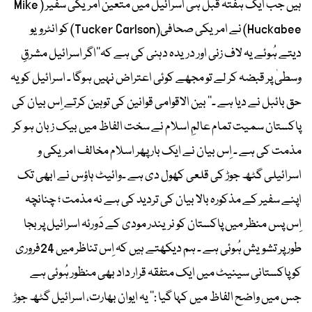
ہیں جب ایک ہفتہ قبل ہی اسرائیل میں متعین امریکی سفیر ( Mike
Huckabee) نے امریکی صحافی(Tucker Carlson) کو انٹرویو
دیتے ہُوئے یہ لاف زنی اور دریدہ دہنی کی ہے کہ’’اگر اسرائیل مشرقِ
وسطیٰ پر قبضہ کر لے تو مجھے کوئی اعتراض نہیں ہوگا ۔ اسرائیل کو یہ
حق بائبل نے دیا ہے ۔‘‘ بین الاقوامی قوانین کی توہین کرتے اِس بیان کی
پاکستان سمیت تمام عالمِ اسلام نے سخت الفاظ میں بیک زبان ہو کر
مذمت کی ہے ۔ اِس بیان نے ایک بار پھر اسلام مخالف امریکی و
اسرائیلی گٹھ جوڑ کی قلعی کھول دی ہے ۔وائیٹ ہاؤس نے ابھی تک
اپنے سفیر کے مذکورہ بالا بیان کی تردید کی ہے نہ مذمت ؛ چنانچہ
اِس پس منظر میں پاکستان کو نریندر مودی کے دَورئہ اسرائیل پر بجا
طور پر تشویش ہُوئی ہے ۔ ہم دیکھتے ہیں کہ اِس تناظر میں 24فروری
کو پاکستانی سینیٹ میں ایک متفقہ قرار داد بھی منظور ہُوئی ہے
جس میں واضح الفاظ میں کہا گیا :’’ یہ ایوان بھارت، اسرائیل گٹھ جوڑ