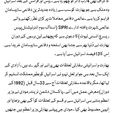
کا گراف بھی 4ارب ڈالر کو چھُو رہا ہے ۔ رُوس اور فرانس کے بعد اسرائیل
وہ ملک ہے جو بھارت کو سب سے زیادہ جدیدترین دفاعی سازوسامان
فراہم کررہا ہے ۔عالمی دفاعی معاملات پر کڑی نظر رکھنے والے
عالمی شہرت یافتہ ادارے SIPRI (اسٹاک ہوم انٹرنیشنل پِیس
ریسرچ انسٹی ٹیوٹ)کا دعویٰ ہے کہ پچھلے تین برسوں کے دوران
بھارت نے دُنیا بھر سے جتنا بھی اسلحہ و دفاعی سازوسامان خریدا ہے،
اِس کا13فیصد اسرائیل سے آیا ہے ۔
بھارت و اسرائیلی سفارتی تعلقات بھی پرانے اور گہرے ہیں ۔ آزادی کے
ایک سال بعد ہی جواہر لعل نہرو نے اسرائیل کو بطورِ مملکت تسلیم کر
لیا تھا۔ مگر باقاعدہ سفارتی تعلقات آج سے 33سال قبل (1992کے
دوران) معرضِ عمل میں آئے ۔ پاکستان دشمن نریندر مودی نے وزیر
اعظم بنتے ہی اسرائیل سے ہر قسم کے تعلقات کو آگے بھی بڑھایا اور
اِنہیں مضبوط بھی کیا ۔ مودی جی پہلے بھارتی وزیر اعظم ہیں جنھوں