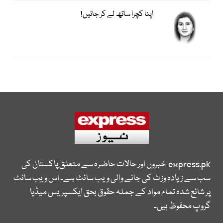
اپنا کچرا ساتھ لے کر جائیں!
express.pk
خبروں اور حالات حاضرہ سے متعلق پاکستان کی
سب سے زیادہ وزٹ کی جانے والی ویب سائٹ ہے۔ اس ویب سائٹ
پر شائع شدہ تمام مواد کے جملہ حقوق بحق ایکسپریس میڈیا
گروپ محفوظ ہیں۔