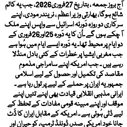
آج بروز جمعہ ، بتاریخ 27فروری2026، جب یہ کالم
شائع ہوگا، بھارتی وزیر اعظم ، نریندر مودی، اپنے
سرکاری دو روزہ دَورئہ اسرائیل سے واپس اپنے ملک
آ چکے ہوں گے ۔اُن کا یہ دَورہ 25اور26فروری کے
دو ایام پر محیط تھا۔ یہ دَورہ ایسے ایام میں ہُوا ہے
جب مغربی ایشیا پر خطرات کے کئی بادل منڈلا
رہے ہیں ۔ جب امریکہ اپنے سامراجی مذموم
مقاصد کی تکمیل اور حصول کے لیے اسلامی
جمہوریہ ایران پر حملے کے لیے پر تول رہا ہے ۔
ایرانی مذہبی انقلابی قیادت بھی اپنے تئیں اپنے
موقف اور اپنے مبینہ قومی مفادات کے تحفظ کے
لیے ڈٹی ہُوئی ہے ۔ امریکہ کے مقابل ایران کا ڈَٹ
جانا خود امریکی صدر، ڈونلڈ ٹرمپ، کو حیران اور