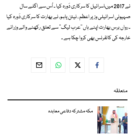
نے 2017 میںاسرائیل کا سرکاری دَورہ کیا ۔ اُس سے اگلے سال
صہیونی اسرائیلی وزیر اعظم ، نیتن یاہو، نے بھارت کا سرکاری دَورہ کیا
۔ رواں برس بھارت اپنے ہاں ’’عرب لیگ‘‘ سے تعلق رکھنے والے وزرائے
خارجہ کی کانفرنس بھی کروا چکا ہے ۔
متعلقہ
مکہ مشترکہ دفاعی معاہدہ