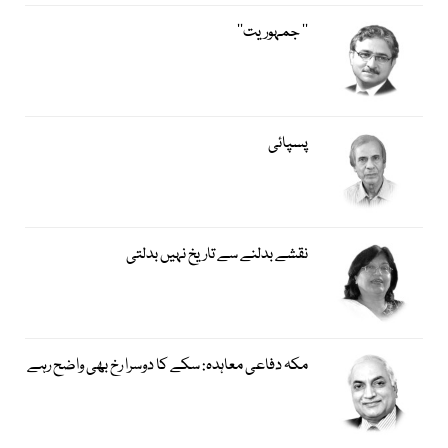
’’ جمہوریت‘‘
پسپائی
نقشے بدلنے سے تاریخ نہیں بدلتی
مکہ دفاعی معاہدہ: سکے کا دوسرا رخ بھی واضح رہے