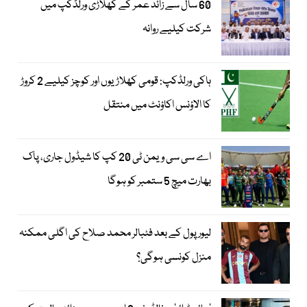
60 سال سے زائد عمر کے کھلاڑی ورلڈکپ میں
شرکت کیلیے روانہ
ہاکی ورلڈکپ: قومی کھلاڑیوں اور کوچز کیلیے 2 کروڑ
کا الاؤنس اکاؤنٹ میں منتقل
اے سی سی ویمن ٹی 20 کپ کا شیڈول جاری، پاک
بھارت میچ 5 ستمبر کو ہوگا
لیور پول کے بعد فٹبالر محمد صلاح کی اگلی ممکنہ
منزل کونسی ہوگی؟