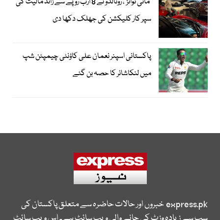
’مائی ٹوائز‘، رونالڈو نے 8 ارب روپے سے زائد مالیت کی
سپر کار کلیکشن کی جھلک دکھا دی
پاکستانی اسپنر نعمان علی کاؤنٹی چیمپئن شپ
میں لنکاشائر کا حصہ بن گئے
express.pk
خبروں اور حالات حاضرہ سے متعلق پاکستان کی
سب سے زیادہ وزٹ کی جانے والی ویب سائٹ ہے۔ اس ویب سائٹ