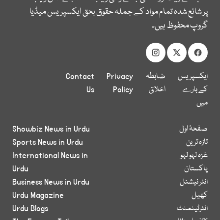
پر شائع شدہ تمام مواد کے جملہ حقوق بحق ایکسپریس میڈیا
گروپ محفوظ ہیں۔
ایکسپریس
ضابطہ
Privacy
Contact
کے بارے
اخلاق
Policy
Us
میں
صفحۂ اول
Showbiz News in Urdu
تازہ ترین
Sports News in Urdu
غزہ لہو لہو
International News in
پاکستان
Urdu
انٹر نیشنل
Business News in Urdu
کھیل
Urdu Magazine
انٹرٹینمنٹ
Urdu Blogs