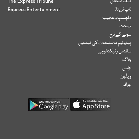
لائف اسٹائل
The Express Tribune
ٹاپ ٹرینڈ
Express Entertainment
دلچسپ و عجیب
صحت
سونے کے نرخ
پیٹرولیم مصنوعات کی قیمتیں
سائنس و ٹیکنالوجی
بلاگ
بزنس
ویڈیوز
جرائم