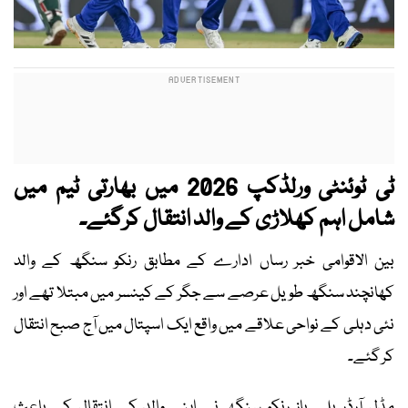
ٹی ٹوئنٹی ورلڈکپ 2026 میں بھارتی ٹیم میں
شامل اہم کھلاڑی کے والد انتقال کرگئے۔
بین الاقوامی خبر رساں ادارے کے مطابق رنکو سنگھ کے والد
کھانچند سنگھ طویل عرصے سے جگر کے کینسر میں مبتلا تھے اور
نئی دہلی کے نواحی علاقے میں واقع ایک اسپتال میں آج صبح انتقال
کر گئے۔
مڈل آرڈر بلے باز رِنکو سنگھ نے اپنے والد کے انتقال کے باعث