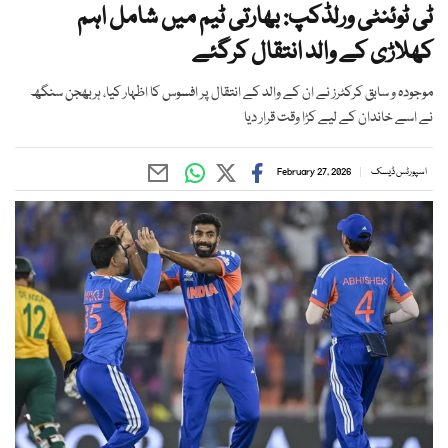
ٹی ٹوئنٹی ورلڈکپ: بھارتی ٹیم میں شامل اہم
کھلاڑی کے والد انتقال کرگئے
موجودہ و سابق کرکٹرز نے ان کے والد کے انتقال پر افسوس کا اظہار کیا، ہربھجن سنگھ
نے اسے خاندان کے لیے کڑا وقت قرار دیا
اسپورٹس ڈیسک
February 27, 2026