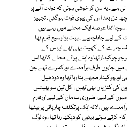
ے ۔ یہ سن کر خوشی ہوئی کہ دولت آنے پر
 کچھ دن بعد اس کی بیوی فوت ہوگئی ، تجہیز
ن سوچا اتنا عرصہ ایک محلے میں رہے ہیں
ے لیے جاناچاہیے ۔ بہت بڑا وسیع فارم تھا
ف چارے کے کھیت بھی تھے اوراس کے
و چوکیدار تھا وہ اپنے پرانے محلے کاتھا اس
طے میں چاروں طرف برآمدے اورکمرے تھے جن
ورچوکیدار مجھے بتا رہا تھا وہ دودھیل
 کی کٹڑیاں بھی تھیں ، کل تین سو بھینس
ٓدمیوں کے لیے، ضروری سامان کے لیے اورفارم
مدے ہیں ، لالہ ایک پرتکلف چارپائی پر بیٹھا
م کرتے ہوئے بیٹوں کو دیکھ رہا تھا ، وہ لوگ