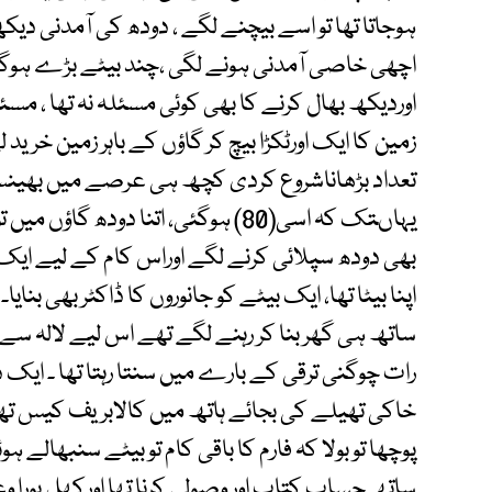
ہوجاتا تھا تو اسے بیچنے لگے ، دودھ کی آمدنی دی
اچھی خاصی آمدنی ہونے لگی ،چند بیٹے بڑے ہوگئے
اوردیکھ بھال کرنے کا بھی کوئی مسئلہ نہ تھا ، مسئل
زمین کا ایک اورٹکڑا بیچ کر گاؤں کے باہر زمین خرید لی
تعداد بڑھاناشروع کردی کچھ ہی عرصے میں بھینس
یہاںتک کہ اسی(80) ہوگئی، اتنا دودھ 
بھی دودھ سپلائی کرنے لگے اوراس کام کے لیے ایک 
اپنا بیٹا تھا، ایک بیٹے کو جانوروں کا ڈاکٹر بھی ب
ساتھ ہی گھر بنا کر رہنے لگے تھے اس لیے لالہ سے
رات چوگنی ترقی کے بارے میں سنتا رہتا تھا ۔ ایک دن 
خاکی تھیلے کی بجائے ہاتھ میں کالابریف کیس تھا
پوچھا تو بولا کہ فارم کا باقی کام تو بیٹے سنبھالے 
ساتھ حساب کتاب اور وصولی کرنا تھا اورکھل بورا وغ