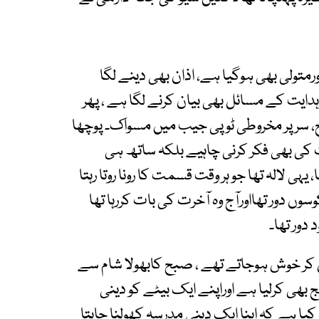
متولی بھی ہوگیا ہے، اذان بھی دینے لگا
ہدایت کے مسائل بھی بیان کرنے لگا ہے ، پھر
یح، سر پر مخروطی ٹوپی جیب میں مسواک۔ پوچھا
خرت کی بھی فکر کرنی چاہیے بلکہ ساتھ ہی
یہی لالہ تھا جو ہر وقت قسمت کا رونا روتا رہتا
سوں دور تھااورآج وہ آخرت کی بات کررہا تھا
دور تھا۔
کر خوش ہوجاتے تھے ، صبح کابھولا شام سے
ج بھی کرلیا ہے اوراپنے ایک بیٹے کو دینی
ا ہے کہ اپنا ایک دینی مدرسہ کھولنا چاہتا