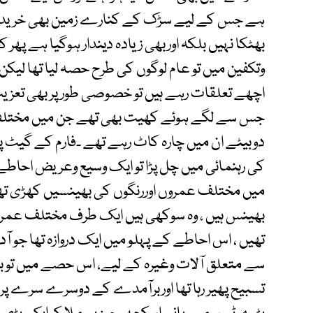
ہے جس کے لیے سڑک کے کنارے زمین بھی خرید لی ہ
بھٹکا نہیں بلکہ اوربھی زیادہ دیندار ہوگیا ہے پھر
وتکفین میں تو عام لوگوں کی طرح حصہ لیا تھا لیک
اچھے تعلقات رہے ہیں تو خصوصی طورپر بھی تعزیت ک
جس سے لگے ہوئے کھیت بھی تھے جن میں مختل
دوبیٹے ان میں چارہ کاٹ رہے تھے ۔فارم کے گیٹ پر ج
کی رہنمائی میں چل پڑا تو ایک وسیع وعریض احا
میں مختلف عمروں اوررنگوں کی بھینسیں کھڑی تھی ا
بھینس ہیں ، وہ سوکھی ہیں ایک طرف مختلف عمروں
تھیں ، اس احاطے کے پہلو میں ایک دروازہ تھا جو ا
سے متعلق آلات وغیرہ کے لیے، اس حصے میں تو برآ
تسبیح پھیر رہا تھا اوربرآمدے کے دوسرے سرے پر کا