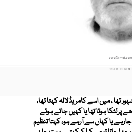
barq@email.co
شہور تھا ، میں اسے کامریڈلالہ کہتا تھا،
پرلٹکا ہوتا تھا یا کہیں جاتے ہوئے
 جارہے یا کہاں سے آرہے ہو، کہتا تنظیم