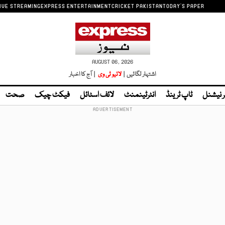
IVE STREAMING
EXPRESS ENTERTAINMENT
CRICKET PAKISTAN
TODAY'S PAPER
AUGUST 06, 2026
اشتہار لگائیں |
لائیو ٹی وی
| آج کا اخبار
ر نیشنل
ٹاپ ٹرینڈ
انٹرٹینمنٹ
لائف اسٹائل
فیکٹ چیک
صحت