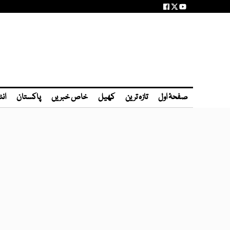
صفحۂ اول
تازہ ترین
کھیل
خاص خبریں
پاکستان
انٹ