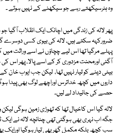
وہ ہنرسیکھتے رہے جو سیکھنے کے نہیں ہوتے ۔
پھر لالہ کی زندگی میں اچانک ایک انقلاب آگیا جو سر
ضرورکہہ سکتے ہیں، لالہ کی بیوی کسی دوسرے گا
پہلے مرگیا تھا اس لیے چچاؤں نے اسے وراثت میں ک
آگئی اورمحنت مزدوری کر کے اسے پالا، پھر اس کی ش
بیٹی دینے کو تیار نہیں تھا، لیکن جب ایوب خان کے 
داروں میں کچھ خداترس اوراچھے لوگ بھی پیدا ہوگئے
حصے کی جائیداد لے لیں۔
لالہ گیا اس کاخیال تھا کہ تھوڑی زمین ہوگی لیکن وہ
جگہ اب نہری بھی ہوگئی تھی چنانچہ لالہ نے ایک ٹکڑا
سب کچھ بلکہ مکمل گھر بھی تیار ہوگیا اورایک ب