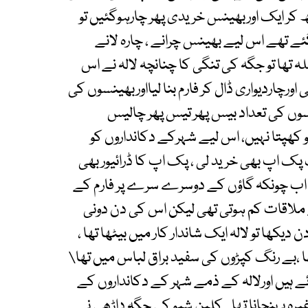
کھ کر ایک اوربھینس خریدی پھر چارہوگئیں تو
 تھے اس لیے بھینس چرانے ، چارہ لانے
ہ تھا تو جگہ کی تنگی کا چنانچہ لالہ نے اس
 اورچاردیواری ڈال کر فارم بنا لیااوربھینسوں کی
وں کی تعداد بیس پھر تیس پھر چالیس
گاؤں میں تو کھپتا نہیں، اس لیے شہرکے دکانداروں کو
پک اپ بھی خرید لی ، پک اپ کا ڈرائیور بھی
نایا۔ اب چونکہ گاؤں کے دوسرے سرے پر فارم کے
 ملاقات کم ہوتی تھی لیکن اس کی دن دونی
دیکھا تو لالہ ایک شاندار کار میں بیٹھا تھا ،
 ،بے رنگ کپڑوں کی سفید براق لباس میں تھا\
ہوئے ہیں اورلالہ کے ذمے شہر کے دکانداروں کے
یرہ پہنچانا تھا ۔ کلین شیو کی جگہ داڑھی نے