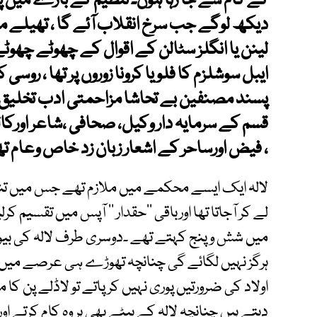
کے کام سے جا رہا ہوں۔ تنظیم کے بارے میں پو
دیکھ لوگے جب سرخ انقلاب آئے گا ، تھیلے می
لینن یا انگلز سٹالن کے اقوال کے چھوٹے چھوٹ
ایبل سوشلزم کا فلو یا کرونا زوروں پر تھا ، روسی 
پسند مصنفین بے تحاشا مزاحمتی ادب تخلیق کر
قسم کے سرمایہ دار وکیل، صحافی ،شاعر اورکا
، فیض اورساحر کے اشعار زبان زد خاص وعام تھ
لالہ ایک ایسے محکمے میں ملازم تھے جس میں تنخو
لے کر آجاتا تھا اورباقی ’’حقدار ‘‘ آپس میں تقسی
میں شش وپنج کہتے تھے ۔دوسری طرف لالہ کی بیوی
ہرگز نہیں لگائے گی چنانچہ تھوڑے ہی عرصے میں 
اولاد کی ضرورتیں پوری نہیں کر پاتے تو لاڈلے پن کا م
دیتے ہیں چنانچہ لالہ کے بیٹے بھی ہر وہ کام کرتے ا