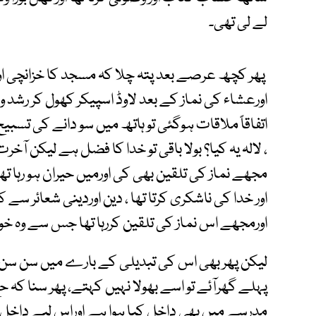
لے لی تھی۔
پھر کچھ عرصے بعد پتہ چلا کہ مسجد کا خزانچی اور
اورعشاء کی نماز کے بعد لاوڈ اسپیکر کھول کر رشد و
اتفاقاً ملاقات ہوگئی تو ہاتھ میں سو دانے کی تسب
، لالہ یہ کیا؟ بولا باقی تو خدا کا فضل ہے لیکن آ
مجھے نماز کی تلقین بھی کی اورمیں حیران ہو رہا تھا، 
اور خدا کی ناشکری کرتا تھا ، دین اوردینی شعائر سے کو
اورمجھے اس نماز کی تلقین کررہا تھا جس سے وہ خود 
لیکن پھر بھی اس کی تبدیلی کے بارے میں سن سن 
پہلے گھرآئے تو اسے بھولا نہیں کہتے، پھر سنا کہ ح
مدرسے میں بھی داخل کیا ہوا ہے اوراس لیے داخل کی