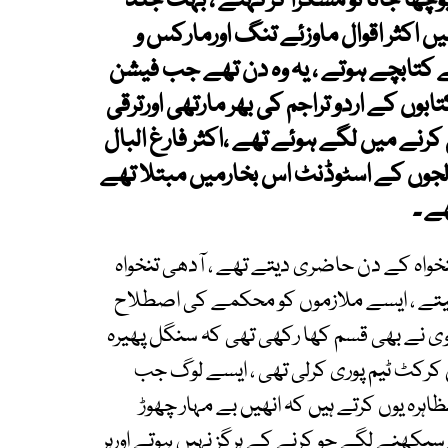
چھا جاتا تو مسکرا کرکہتے ، بہت جلد
ں اکثر اقوال ماوزئے تنگ اورمارکس و
ے کتابچے ہوتے ، یہ وہ دن تھے جب فیشن
کتابوں کے اردو تراجم کی بھر مارتھی اورترقی
نے میں لگے ہوئے تھے ،اکثر فارغ البال
لجوں کے اسٹوڈنٹ اس بخارمیں مبتلا تھے
ے ۔
اہ کے دن حاضری دیتے تھے ، آدھی تنخواہ
م کرلیتے ، ایسے ملازموں کو محکمے کی اصطلاح
 نے بھی قسم کھا رکھی تھی کہ سنگل پھیرہ
کرکٹ ٹیم پوری کرلی تھی ، ایسے لوگ جب
ظاہرہ یوں کرتے ہیں کہ انھیں بے مہار چھوڑ
ورسیکھنے لگے جو کرنے کے ہرگز نہیں ہوتے اورہر