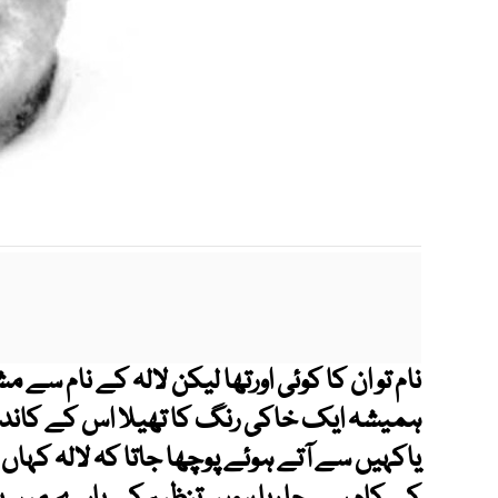
m
نام تو ان کا کوئی اورتھا لیکن لالہ کے نام سے م
ہمیشہ ایک خاکی رنگ کا تھیلا اس کے کاندھے 
یاکہیں سے آتے ہوئے پوچھا جاتا کہ لالہ کہاں