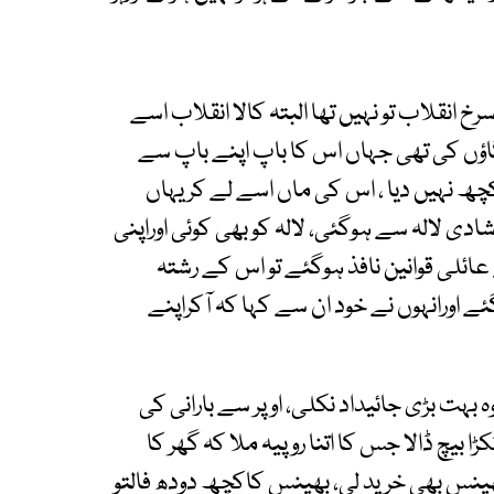
خ انقلاب تو نہیں تھا البتہ کالا انقلاب اسے
ؤں کی تھی جہاں اس کا باپ اپنے باپ سے
چھ نہیں دیا ، اس کی ماں اسے لے کر یہاں
ادی لالہ سے ہوگئی، لالہ کو بھی کوئی اوراپنی
عائلی قوانین نافذ ہوگئے تو اس کے رشتہ
 اورانہوں نے خود ان سے کہا کہ آکراپنے
 بہت بڑی جائیداد نکلی، اوپر سے بارانی کی
 بیچ ڈالا جس کا اتنا روپیہ ملا کہ گھر کا
ھینس بھی خرید لی، بھینس کاکچھ دودھ فالتو