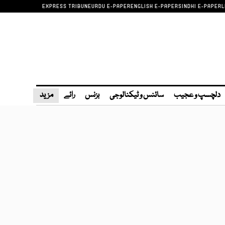
EXPRESS TRIBUNE
URDU E-PAPER
ENGLISH E-PAPER
SINDHI E-PAPER
L
دلچسپ و عجیب
سائنس و ٹیکنالوجی
بزنس
رائے
مزید