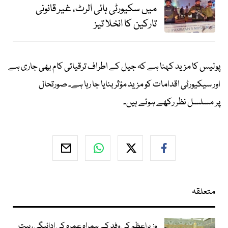
میں سکیورٹی ہائی الرٹ، غیر قانونی
تارکین کا انخلا تیز
پولیس کا مزید کہنا ہے کہ جیل کے اطراف ترقیاتی کام بھی جاری ہے
اور سیکیورٹی اقدامات کو مزید مؤثر بنایا جا رہا ہے۔ صورتحال
پر مسلسل نظر رکھے ہوئے ہیں۔
متعلقہ
وزیراعظم کی وفد کے ہمراہ عمرہ کی ادائیگی، بیت