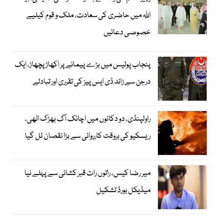
اللہ میں حاضری کی سعادت، ملک و قوم کیلیے
خصوصی دعائیں
پنجاب پولیس میں بڑے پیمانے پر اکھاڑ پچھاڑ، ایک
درجن سے زائد ڈی ایس پیز کی تقرری اور تبادلے
راولپنڈی، دو دکانوں میں اچانک آگ بھڑک اٹھی،
ریسکیو کی بروقت کارروائی سے بڑا نقصان ٹل گیا
میر رضا کیس، راتوں رات قبر کشائی سے پہلے نیا
میڈیکل بورڈ تشکیل