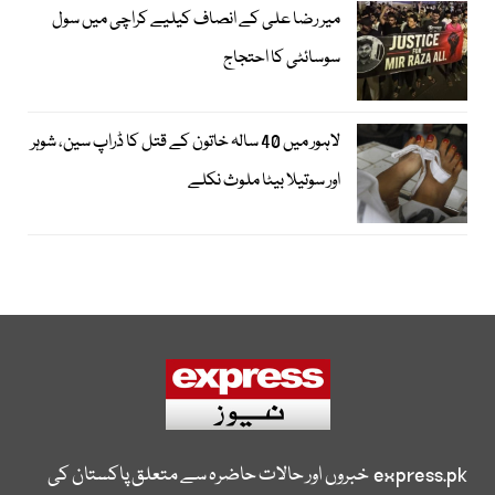
میر رضا علی کے انصاف کیلیے کراچی میں سول
سوسائٹی کا احتجاج
لاہور میں 40 سالہ خاتون کے قتل کا ڈراپ سین، شوہر
اور سوتیلا بیٹا ملوث نکلے
express.pk
خبروں اور حالات حاضرہ سے متعلق پاکستان کی