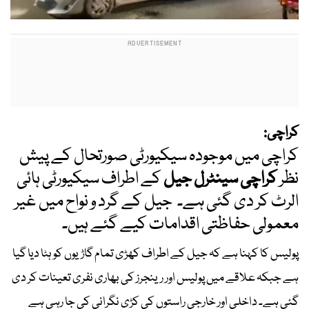
کراچی:
کراچی میں موجودہ سیکیورٹی صورتحال کے پیش
نظر
کراچی سینٹرل جیل
کے اطراف سیکیورٹی ہائی
الرٹ کر دی گئی ہے۔ جیل کے گرد و نواح میں غیر
معمولی حفاظتی اقدامات کیے گئے ہیں۔
پولیس کا کہنا ہے کہ جیل کے اطراف کھڑی تمام گاڑیوں کو ہٹا دیا گیا
ہے جبکہ علاقے میں پولیس اور رینجرز کی بھاری نفری تعینات کر دی
گئی ہے۔ داخلی اور خارجی راستوں کی کڑی نگرانی کی جا رہی ہے