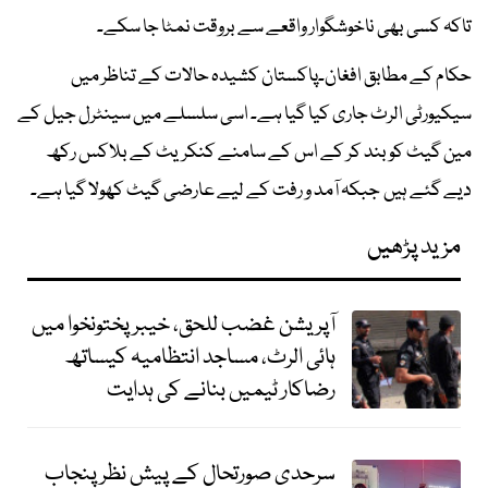
تاکہ کسی بھی ناخوشگوار واقعے سے بروقت نمٹا جا سکے۔
حکام کے مطابق افغان۔پاکستان کشیدہ حالات کے تناظر میں
سیکیورٹی الرٹ جاری کیا گیا ہے۔ اسی سلسلے میں سینٹرل جیل کے
مین گیٹ کو بند کر کے اس کے سامنے کنکریٹ کے بلاکس رکھ
دیے گئے ہیں جبکہ آمد و رفت کے لیے عارضی گیٹ کھولا گیا ہے۔
مزید پڑھیں
آپریشن غضب للحق، خیبرپختونخوا میں
ہائی الرٹ، مساجد انتظامیہ کیساتھ
رضاکار ٹیمیں بنانے کی ہدایت
سرحدی صورتحال کے پیش نظر پنجاب