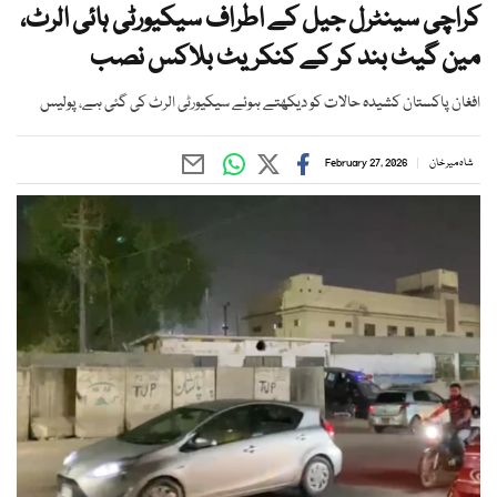
کراچی سینٹرل جیل کے اطراف سیکیورٹی ہائی الرٹ،
مین گیٹ بند کر کے کنکریٹ بلاکس نصب
افغان پاکستان کشیدہ حالات کو دیکھتے ہوئے سیکیورٹی الرٹ کی گئی ہے، پولیس
شاہ میر خان
February 27, 2026