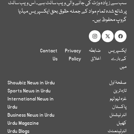
سب سے زیادہ وزٹ کی جانے والی ویب سائٹ ہے۔ اس ویب سائٹ
پر شائع شدہ تمام مواد کے جملہ حقوق بحق ایکسپریس میڈیا
گروپ محفوظ ہیں۔
ایکسپریس
ضابطہ
Privacy
Contact
کے بارے
اخلاق
Policy
Us
میں
صفحۂ اول
Showbiz News in Urdu
تازہ ترین
Sports News in Urdu
غزہ لہو لہو
International News in
پاکستان
Urdu
انٹر نیشنل
Business News in Urdu
کھیل
Urdu Magazine
انٹرٹینمنٹ
Urdu Blogs