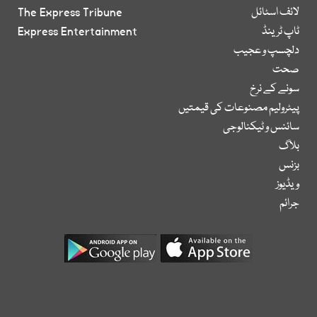
لائف اسٹائل
The Express Tribune
ٹاپ ٹرینڈ
Express Entertainment
دلچسپ و عجیب
صحت
سونے کے نرخ
پیٹرولیم مصنوعات کی قیمتیں
سائنس و ٹیکنالوجی
بلاگ
بزنس
ویڈیوز
جرائم