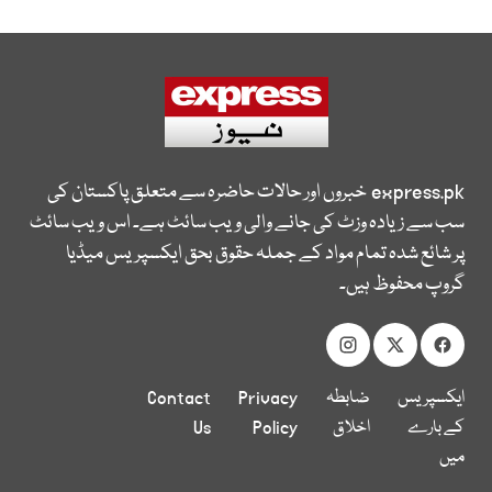
express.pk
خبروں اور حالات حاضرہ سے متعلق پاکستان کی
سب سے زیادہ وزٹ کی جانے والی ویب سائٹ ہے۔ اس ویب سائٹ
پر شائع شدہ تمام مواد کے جملہ حقوق بحق ایکسپریس میڈیا
گروپ محفوظ ہیں۔
ایکسپریس
ضابطہ
Privacy
Contact
کے بارے
اخلاق
Policy
Us
میں