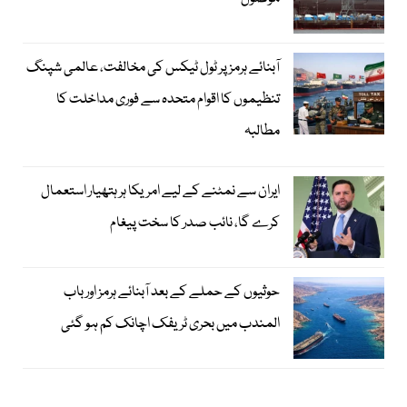
آبنائے ہرمز پر ٹول ٹیکس کی مخالفت، عالمی شپنگ
تنظیموں کا اقوام متحدہ سے فوری مداخلت کا
مطالبہ
ایران سے نمٹنے کے لیے امریکا ہر ہتھیار استعمال
کرے گا، نائب صدر کا سخت پیغام
حوثیوں کے حملے کے بعد آبنائے ہرمز اور باب
المندب میں بحری ٹریفک اچانک کم ہو گئی