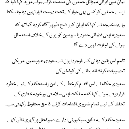
بیان میں ایرانی میزائل حملوں کی مذمت کرتے ہوئے مزید کہا گیا کہ
ایسے حملوں کو کسی بھی جواز کے تحت درست قرار نہیں دیا جا سکتا۔
وزارتِ خارجہ نے کہا کہ ایران کو واضح طور پر آگاہ کردیا گیا تھا کہ
سعودیہ اپنی فضائی حدود یا سرزمین کو ایران کے خلاف استعمال
ہونے کی اجازت نہیں دے گا۔
تاہم اس یقین دہانی کے باوجود ایران نے سعودی عرب میں امریکی
تنصیبات کو نشانہ بنانے کی کوشش کی۔
سعودی حکام نے اس اقدام کو خطے کے امن و استحکام کے لیے خطرہ
قرار دیتے ہوئے کہا کہ مملکت اپنی سلامتی اور خودمختاری کے
تحفظ کے لیے تمام ضروری اقدامات کرنے کا حق محفوظ رکھتی ہے۔
سعود حکام کے مطابق سیکیورٹی ادارے صورتحال پر گہری نظر رکھے