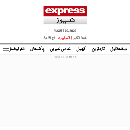
AUGUST 06, 2026
اشتہار لگائیں |
لائیو ٹی وی
| آج کا اخبار
صفحۂ اول
تازہ ترین
کھیل
خاص خبریں
پاکستان
انٹر نیشنل
ٹا