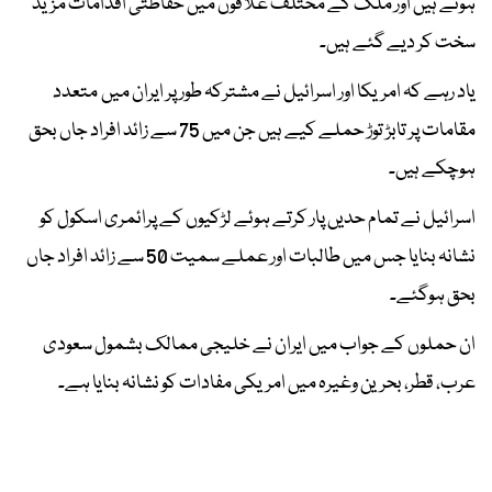
ہوئے ہیں اور ملک کے مختلف علاقوں میں حفاظتی اقدامات مزید
سخت کر دیے گئے ہیں۔
یاد رہے کہ امریکا اور اسرائیل نے مشترکہ طور پر ایران میں متعدد
مقامات پر تابڑ توڑ حملے کیے ہیں جن میں 75 سے زائد افراد جاں بحق
ہوچکے ہیں۔
اسرائیل نے تمام حدیں پار کرتے ہوئے لڑکیوں کے پرائمری اسکول کو
نشانہ بنایا جس میں طالبات اور عملے سمیت 50 سے زائد افراد جاں
بحق ہوگئے۔
ان حملوں کے جواب میں ایران نے خلیجی ممالک بشمول سعودی
عرب، قطر، بحرین وغیرہ میں امریکی مفادات کو نشانہ بنایا ہے۔