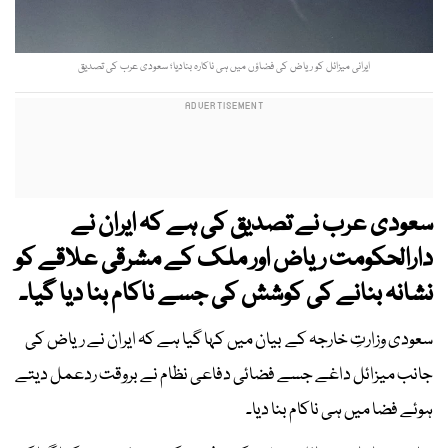
ایرانی میزائل کو ریاض کی فضاؤں میں ہی ناکارہ بنادیا؛ سعودی عرب کی تصدیق
سعودی عرب نے تصدیق کی ہے کہ ایران نے
دارالحکومت ریاض اور ملک کے مشرقی علاقے کو
نشانہ بنانے کی کوشش کی جسے ناکام بنا دیا گیا۔
سعودی وزارتِ خارجہ کے بیان میں کہا گیا ہے کہ ایران نے ریاض کی
جانب میزائل داغے جسے فضائی دفاعی نظام نے بروقت ردعمل دیتے
ہوئے فضا میں ہی ناکام بنا دیا۔