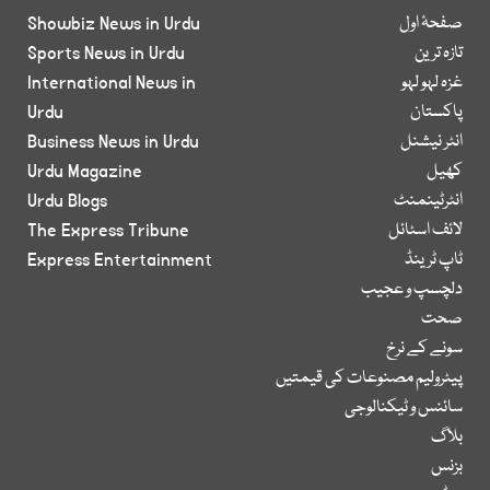
صفحۂ اول
Showbiz News in Urdu
تازہ ترین
Sports News in Urdu
غزہ لہو لہو
International News in
پاکستان
Urdu
انٹر نیشنل
Business News in Urdu
کھیل
Urdu Magazine
انٹرٹینمنٹ
Urdu Blogs
لائف اسٹائل
The Express Tribune
ٹاپ ٹرینڈ
Express Entertainment
دلچسپ و عجیب
صحت
سونے کے نرخ
پیٹرولیم مصنوعات کی قیمتیں
سائنس و ٹیکنالوجی
بلاگ
بزنس