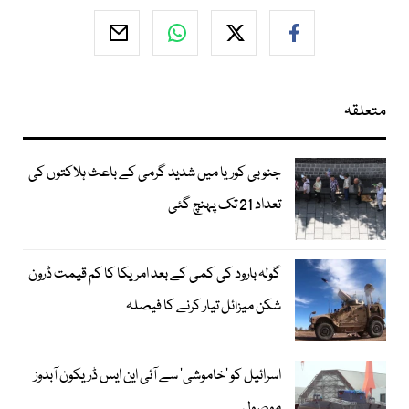
متعلقہ
جنوبی کوریا میں شدید گرمی کے باعث ہلاکتوں کی
تعداد 21 تک پہنچ گئی
گولہ بارود کی کمی کے بعد امریکا کا کم قیمت ڈرون
شکن میزائل تیار کرنے کا فیصلہ
اسرائیل کو ’خاموشی‘ سے آئی این ایس ڈریکون آبدوز
موصول