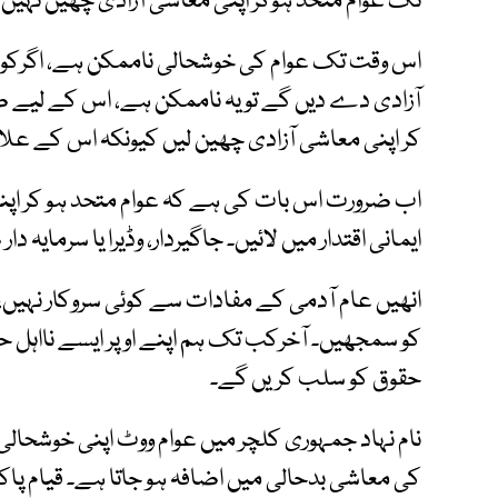
تک عوام متحد ہوکر اپنی معاشی آزادی چھین نہیں 
اس وقت تک عوام کی خوشحالی ناممکن ہے، اگرکوئ
آزادی دے دیں گے تو یہ ناممکن ہے، اس کے لیے ص
کر اپنی معاشی آزادی چھین لیں کیونکہ اس کے علاوہ
اب ضرورت اس بات کی ہے کہ عوام متحد ہو کر اپنے
ایمانی اقتدار میں لائیں۔ جاگیردار، وڈیرا یا سرمایہ
انھیں عام آدمی کے مفادات سے کوئی سروکار نہیں،
کو سمجھیں۔ آخرکب تک ہم اپنے اوپر ایسے نااہل
حقوق کو سلب کریں گے۔
نام نہاد جمہوری کلچر میں عوام ووٹ اپنی خوشحالی 
کی معاشی بدحالی میں اضافہ ہو جاتا ہے۔ قیام پ