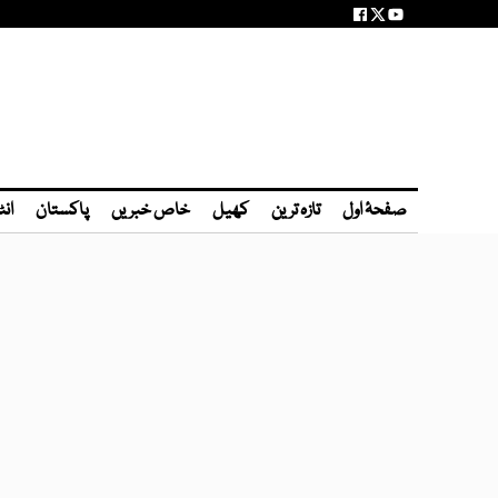
صفحۂ اول
تازہ ترین
کھیل
خاص خبریں
پاکستان
انٹ