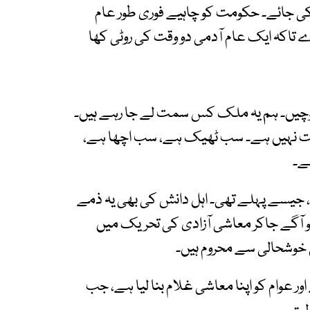
کی جائے۔ حکومت کو چاہیے فوری طور عام
 تاکہ ایک عام آدمی دو وقت کی روٹی کھا
چیں۔ ہم یہ ملک کس سمت لے جا رہے ہیں۔
ہمیت نہیں ہے۔ سب ٹھیک ہے، سب اچھا ہے،
ے۔
 جیسے پہلے تھی۔ اہل دانش کی بھی یہ ذمے
و آگے جاکر معاشی آزادی کی تحریک میں
 خوشحالی سے محروم ہیں۔
عوام کو اپنا معاشی غلام بنا لیا ہے، جب