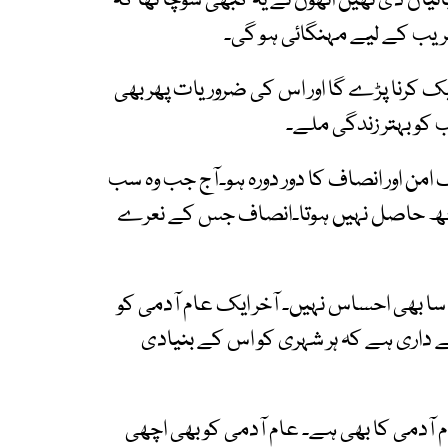
انیاں دی تھیں انھوں نے یہ کبھی سوچا تھا کہ
ریب کے لیے مہنگائی ہو گی۔
یک کرنا پڑے گا اور اس کی ضروریات پھر بھی
ب کو بہتر زندگی ملے۔
من اور انصاف کا دور دورہ ہو۔آج جب وہ سب
ے کچھ حاصل نہیں ہوتا۔انصاف جس کے نعرے
سا بھی احساس نہیں۔ آخر ایک عام آدمی کو
داری ہے کہ ہر شہری کو اس کے بنیادی
 آدمی کا بھی ہے۔ عام آدمی کو بھی اچھی