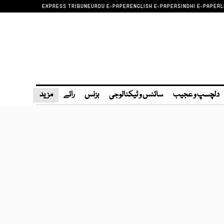
EXPRESS TRIBUNE
URDU E-PAPER
ENGLISH E-PAPER
SINDHI E-PAPER
L
دلچسپ و عجیب
سائنس و ٹیکنالوجی
بزنس
رائے
مزید