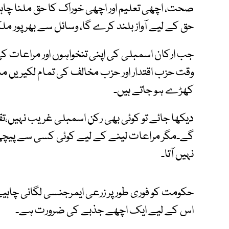
صحت، اچھی تعلیم اور اچھی خوراک کا حق ملنا چاہی
حق کے لیے آواز بلند کرے گا، وسائل سے بھرپور م
جب ارکان اسمبلی کی اپنی تنخواہوں اور مراعات کی
وقت حزب اقتدار اور حزب مخالف کی تمام لکیریں م
کھڑے ہو جاتے ہیں۔
دیکھا جائے تو کوئی بھی رکن اسمبلی غریب نہیں،تقر
گے۔مگر مراعات لینے کے لیے کوئی کسی سے پیچھے 
نہیں آتا۔
حکومت کو فوری طور پر زرعی ایمرجنسی لگانی چاہیے
اس کے لیے ایک اچھے جذبے کی ضرورت ہے۔