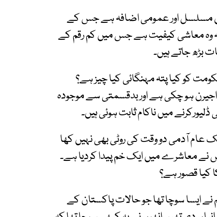
میں مسلسل اور عمومی اضافہ ہے جس کے
ہ وہ معاشی کیفیت ہے جس میں کم رقم کے
ات بڑھ جاتے ہیں۔
مت کو کیا پتہ مہنگائی کیا چیز ہے؟
اجیرن ہو چکی ہے اور بدقسمتی سے موجودہ
لیورکرنے میں ناکام ثابت ہوئی ہیں۔
 عام آدمی دو وقت کی روٹی بھی نہیں کھا
نے معاشرے میں ایک خم پیدا کردیا ہے۔
ا کیا قصور ہے؟
م نے ایسا سوچا تھا جو حالات پاکستان کے