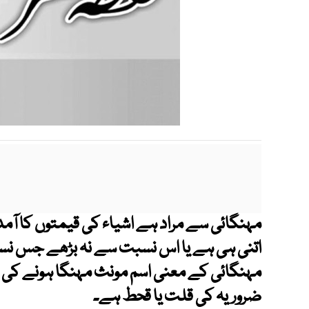
مہنگائی سے مراد ہے اشیاء کی قیمتوں کا آمد
اتنی ہی ہے یا اس نسبت سے نہ بڑھے جس نس
مہنگائی کے معنی اسم مونث مہنگا ہونے کی ک
ضروریہ کی قلت یا قحط ہے۔