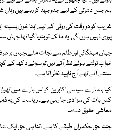
ہوئے ہیں۔ کیا جنھوں نے یہ دھرتی بنانے کے لیے قرب
ہم جس دھرتی کے لیے جدوجہد کر رہے ہیں وہاں غ
غریب کو دو وقت کی روٹی کے لیے اپنا خون پسینہ ا
پوری نہیں ہوں گی۔یہ ملک تو بنایا گیا تھا جہاں س
جہاں مہنگائی اور ظلم سے نجات ملے،جہاں ہر طرف ا
خواب ٹوٹتے ہوئے نظر آتے ہیں تو سوائے دکھ ک
سنتے آئے تھے آج ناپید نظر آتا ہے۔
کیا ہمارے سیاسی اکابرین کو اس بارے میں تھوڑا 
کس بات کی سزا دی جا رہی ہے۔ ریاست کی یہ ذمے 
معاشی حقوق دے۔
جتنا حق حکمران طبقے کا ہے، اتنا ہی حق ایک عام