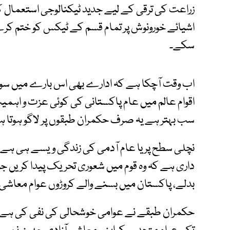
زراعت کی ترقی کے لیے جدید ٹیکنالوجی استعمال 
اشیائے خورونوش پر تمام قسم کے ٹیکس کو ختم کرے
سکے۔
اب وقت آچکا ہے کہ ادارے بھی اس بارے میں سو
اقوام عالم میں عام پاکستانی کی کوئی عزت و ا
سب بہتر ہے یہ صرف حکمران طبقوں پر لاگو ہوتا ہ
نچلی سطح پر یا عام آدمی کی زندگی ویسے ہی ہے،
داری ہے کہ وہ قوم میں شعوری تحریک پیدا کریں ج
بدلے، پاکستان میں بسنے والے کروڑوں عوام معاشی
حکمران طبقے نے عوامی خوشحالی کی نفی کی ہے اور 