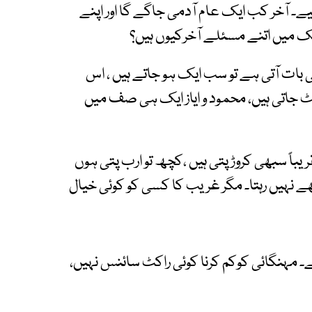
ے۔ آخر کب ایک عام آدمی جاگے گا اور اپنے
لک میں اتنے مسئلے آخرکیوں ہیں؟
 بات آتی ہے تو سب ایک ہو جاتے ہیں ، اس
ٹ جاتی ہیں، محمود و ایاز ایک ہی صف میں
یباً سبھی کروڑ پتی ہیں ،کچھ تو ارب پتی ہوں
نہیں رہتا۔ مگر غریب کا کسی کو کوئی خیال
۔ مہنگائی کوکم کرنا کوئی راکٹ سائنس نہیں،