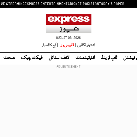
IVE STREAMING
EXPRESS ENTERTAINMENT
CRICKET PAKISTAN
TODAY'S PAPER
AUGUST 08, 2026
اشتہار لگائیں |
لائیو ٹی وی
| آج کا اخبار
ر نیشنل
ٹاپ ٹرینڈ
انٹرٹینمنٹ
لائف اسٹائل
فیکٹ چیک
صحت