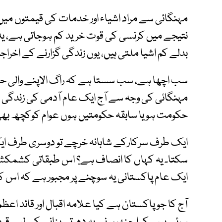
مہنگائی سے مراد اشیاء اور خدمات کی قیمتوں 
نتیجے میں کرنسی کی قوت خرید کم ہوجاتی ہے، ی
بدلے کم اشیا ملتی ہیں، یوں زندگی گزارنے کے اخراج
سب اچھا ہے، سب سستا ہے کہ راگ الاپنے والی حکو
مہنگائی کی وجہ سے آج ایک عام آدمی کی زندگی 
حکومت ہو یا سابقہ حکومتیں ہوں عوام کوکچھ بھی ڈ
ایک طرف سرکارکے شاہانہ خرچے تو دوسری طرف ایک
سکتا۔ یہ کہاں کا انصاف ہے؟ اس طبقاتی کشمکش 
ایک عام پاکستانی یہ سوچنے پر مجبور ہے کہ اس ک
آج کا جو پاکستان ہے کیا علامہ اقبال اور قائد اعظ