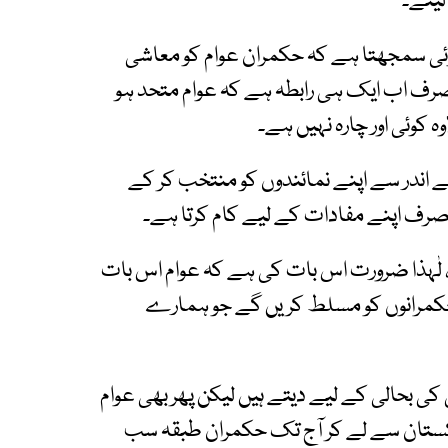
لیتے۔
ی سمجھتا ہے کہ حکمران عوام کو معاشی
رف اب ایک ہی رابطہ ہے کہ عوام متحد ہو
 کوئی اور چارہ نہیں ہے۔
 اندر سے اپنے نمائندوں کو منتخب کر کے
 دار صرف اپنے مفادات کے لیے کام کرتا ہے۔
 لٰہذا ضرورت اس بات کی ہے کہ عوام اس بات
 حکمرانوں کو مسلط کریں گے جو ہمارے
کی بحالی کے لیے دیتے ہیں لیکن پھر بھی عوام
اکستان سے لے کر آج تک حکمران طبقہ سب