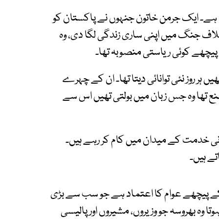
اتا ہے۔ ایک جرمن خاتون جنہوں نے پاکستان کو
لاف جنگ میں اپنی ساری زندگی لگا دی، وہ
پیچھے کوئی ریاستی منصوبہ تھا۔
ں ہر روز نئی توانائی دیتا تھا۔ ان کے چہرے
صنع تھا وہ جس زبان میں بولتی تھیں اس سے
ی خدمت کے میدان میں کام کر رہے ہیں۔
تے ہیں۔
کے پیچھے عوام کا اعتماد ہے جو سب سے بڑی
 وہ بھروسہ جو وزیروں، مشیروں اور پالیسی