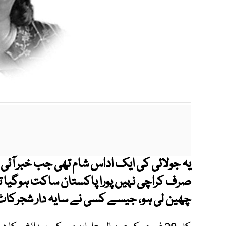
یہ جولائی کی ایک اداس شام تھی جب خبر آئی
صرف کراچی نہیں پورا پاکستان ساکت ہوگیا 
چھین لی ہو، جیسے کسی نے سایہ دار شجرکاٹ 