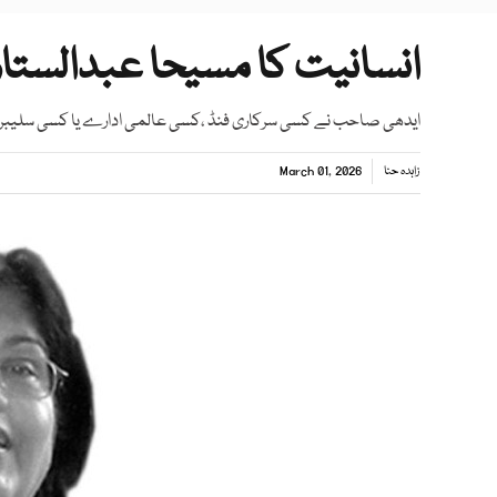
انسانیت کا مسیحا عبدالستار
ایدھی صاحب نے کسی سرکاری فنڈ ،کسی عالمی ادارے یا کسی سلیبرٹی ک
زاہدہ حنا
March 01, 2026