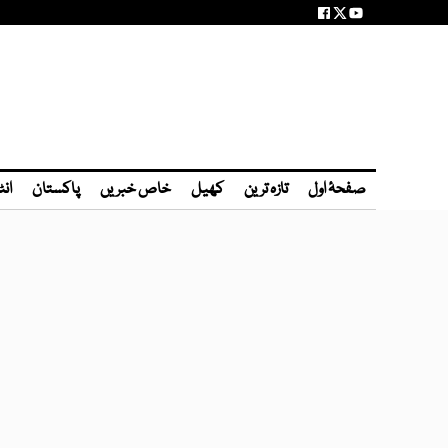
صفحۂ اول
تازہ ترین
کھیل
خاص خبریں
پاکستان
انٹ