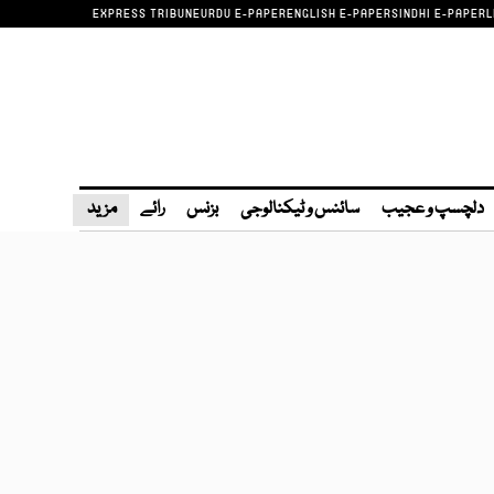
EXPRESS TRIBUNE
URDU E-PAPER
ENGLISH E-PAPER
SINDHI E-PAPER
L
دلچسپ و عجیب
سائنس و ٹیکنالوجی
بزنس
رائے
مزید