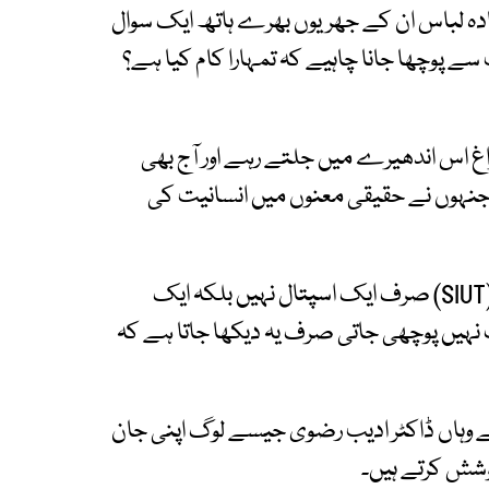
دہ لباس ان کے جھریوں بھرے ہاتھ ایک سوال
سے پوچھا جانا چاہیے کہ تمہارا کام کیا ہے؟
 اس اندھیرے میں جلتے رہے اور آج بھی
 جنہوں نے حقیقی معنوں میں انسانیت کی
سندھ انسٹیٹیوٹ آف یورولوجی اینڈ ٹرانسپلانٹیشن (SIUT) صرف ایک اسپتال نہیں بلکہ ایک
نہیں پوچھی جاتی صرف یہ دیکھا جاتا ہے کہ
ے وہاں ڈاکٹر ادیب رضوی جیسے لوگ اپنی جان
وشش کرتے ہیں۔