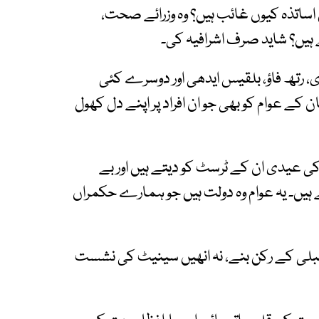
 اساتذہ کیوں غائب ہیں؟ وہ وزرائے صحت،
 ہیں؟ شاید صرف اشرافیہ کی۔
 رتھ فاؤ، بلقیس ایدھی اور دوسرے کئی
 کے عوام کو بھی جو ان افراد پر اپنے دل کھول
ں کی عیدی ان کے ٹرسٹ کو دیتے ہیں اور بے
ہیں۔ یہ عوام وہ دولت ہیں جو ہمارے حکمراں
مبلی کے رکن بنے، نہ انھیں سینیٹ کی نشست