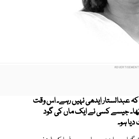
 کہ عبدالستار ایدھی نہیں رہے۔ اس وقت
تھا۔ جیسے کسی نے ایک ماں کی گود
دیا ہو۔