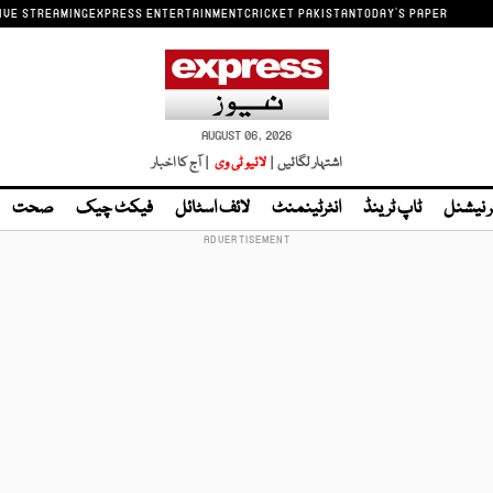
IVE STREAMING
EXPRESS ENTERTAINMENT
CRICKET PAKISTAN
TODAY'S PAPER
AUGUST 06, 2026
اشتہار لگائیں |
لائیو ٹی وی
| آج کا اخبار
ر نیشنل
ٹاپ ٹرینڈ
انٹرٹینمنٹ
لائف اسٹائل
فیکٹ چیک
صحت