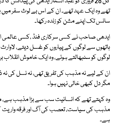
کل 28 فروری کو عبد الستار ایدھی کی پیدائش 
تھے وہ ایک عہد تھے۔ ان کے اس بے لوث سفر میں بلق
سانس تک اپنے مشن کو زندہ رکھا۔
ایدھی صاحب نے کسی سرکاری فنڈ ،کسی عالمی ادارے
ہاتھوں سے لوگوں کے پیاروں کو غسل دیتے، لاوارث 
لوگوں کو سنبھالتے ہوئے، وہ ایک خاموش انقلاب بر
ان کے لیے نہ مذہب کی تفریق تھی، نہ نسل کی نہ
مگر دل کبھی خالی نہیں ہوا۔
وہ کہتے تھے کہ انسانیت سب سے بڑا مذہب ہے، مگ
مذہب کی سیاست، تعصب کی آگ اور فرقہ واریت ک
ہے۔