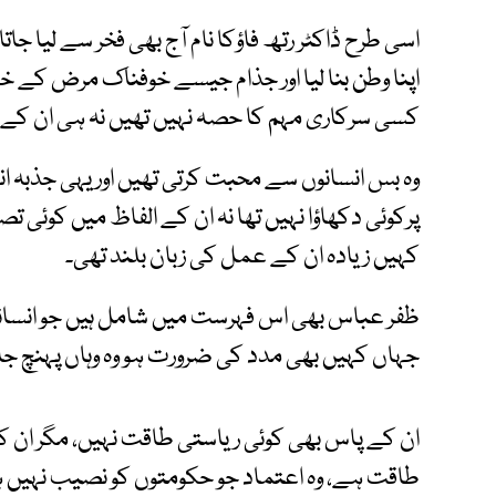
اسی طرح ڈاکٹر رتھ فاؤکا نام آج بھی فخر سے لیا ج
اپنا وطن بنا لیا اور جذام جیسے خوفناک مرض کے خ
کسی سرکاری مہم کا حصہ نہیں تھیں نہ ہی ان کے 
وہ بس انسانوں سے محبت کرتی تھیں اور یہی جذبہ انھی
پرکوئی دکھاؤا نہیں تھا نہ ان کے الفاظ میں کوئی ت
کہیں زیادہ ان کے عمل کی زبان بلند تھی۔
ظفر عباس بھی اس فہرست میں شامل ہیں جو انسان
جہاں کہیں بھی مدد کی ضرورت ہو وہ وہاں پہنچ جا
ان کے پاس بھی کوئی ریاستی طاقت نہیں، مگر ان 
طاقت ہے، وہ اعتماد جو حکومتوں کو نصیب نہیں ہوتا