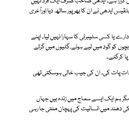
کا دن گزرا ہے۔ ایدھی صاحب صرف ایک فرد نہیں
یس ایدھی نے ان کا بھرپور ساتھ دیا اورآخری
 یا کسی سلیبرٹی کا سہارا نہیں لیا۔ اپنے
بچوں کو گود میں لیے ہوئے،گلیوں میں گرتے
پا کرگئے۔
 ذات پات کی۔ ان کی جیب خالی ہوسکتی تھی
ر ہم ایک ایسے سماج میں زندہ ہیں جہاں
ی دھند میں انسانیت کی پہچان مٹتی جا رہی