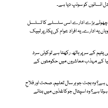
ل انسانوں کو سونپ دیا ہے۔
یگر چھوٹے بڑے ادارے اسی سلسلے کا تسلسل
 یہ ادارے، یہ افراد عوام کی پکار پر لبیک
 یتیم کے سر پر ہاتھ رکھتا ہے توکوئی سرد
 دنیا کے مہذب معاشروں میں حکومتوں کے
ے؟ وہ بجٹ جو ہر سال تعلیم، صحت اور فلاحِ
وتا ہے؟ وہ اسپتال جوکاغذوں میں بنائے