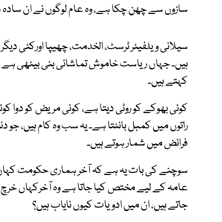
سازوں سے چھن چکا ہے، وہ عام لوگوں نے ان سادہ د
سیلانی ویلفیئر ٹرسٹ، الخدمت، چھیپا اورکئی د
ہیں۔ جہاں ریاست خاموش تماشائی بنی بیٹھی ہے وہاں
کہتے ہیں۔
کوئی بھوکے کو روٹی دیتا ہے، کوئی مریض کو دوا کوئی
راتوں میں کمبل بانٹتا ہے۔ یہ سب وہ کام ہیں، جو
فرائض میں شمار ہوتے ہیں۔
سوچنے کی بات یہ ہے کہ آخر ہماری حکومت کہاں ہ
عامہ کے لیے مختص کیا جاتا ہے وہ آخرکہاں خرچ ہ
جاتے ہیں، ان میں ادویات کیوں نایاب ہیں؟