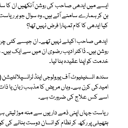
ایسے میں ایدھی صاحب کی روشن آنکھیں ان کا سا
بن کر ہمارے سامنے آتے ہیں۔ وہ سوال جو ہر ریاست 
کیا ایدھی کا کام تمہارا فرض نہیں تھا؟
ایدھی صاحب اکیلے نہیں تھے۔ ان جیسے کئی چراغ
روشن ہیں۔ ڈاکٹر ادیب رضوی ان میں سے ایک ہیں۔
خدمت کو اپنا عقیدہ بنا لیا۔
امیدکی کرن ہے۔ وہاں مریض کا مذہب زبان یا ذات 
اسے کس علاج کی ضرورت ہے۔
ریاست جہاں اپنی ذمے داریوں سے منہ موڑ لیتی ہ
ہتھیلی پر رکھ کر نظام کو انسان دوست بنانے کی ک