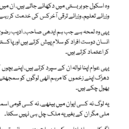
وہ اسکول جو ہر بستی میں دکھائے جاتے ہیں، ان میں
وزرائے تعلیم، وزرائے ترقی آخرکس کی خدمت کر رہے
یہی وہ لمحہ ہے جب ہم ایدھی صاحب، ادیب رضوی،
انسان دوست افراد کو سلام پیش کرتے ہیں اور پاکستان
کر اعتماد کرتے ہیں۔
یہی عوام اپنا نوالہ ان کے سپرد کرتے ہیں، اپنے بچو
دھڑک اپنے زخموں کا مرہم انھی لوگوں کو سمجھتے 
بھول چکے ہیں۔
یہ لوگ نہ کسی ایوان میں بیٹھے، نہ کسی قومی اس
ملی مگر ان کے بغیر یہ ملک چل ہی نہیں سکتا۔