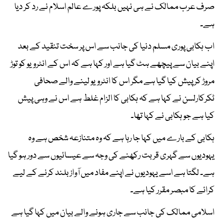
صرف عرب ممالک نے ہی نہیں بلکہ پورے عالم اسلام نے رد کر دیا
ہے۔
اب ہکابی پوری مسلم دنیا کی جانب سے اس پر سخت تنقید کے بعد
اپنے بیان سے پیچھے ہٹ گیا ہے اور کہا ہے کہ اس کے انٹرویو کو توڑ
مروڑ کر پیش کیا گیا ہے مگر اس کا انٹرویو لینے والے صحافی
ٹکرکارلسن نے کہا ہے کہ ہکابی کا الزام غلط ہے اس نے وہی پیش
کیا ہے جو ہکابی نے کہا تھا۔
ہکابی کے بارے میں کہا جا رہا ہے کہ وہ متنازعہ شخص ہے وہ
یہودیوں سے گہری قربت رکھنے کی وجہ سے عیسائیوں سے دور ہو گیا
ہے۔ لگتا ہے اسے یہودیوں نے اپنے مفاد میں آواز بلند کرنے کے لیے
کرائے کا مبصر مقرر کیا ہے۔
اسلامی ممالک کی جانب سے جاری ہونے والے بیان میں کہا گیا ہے