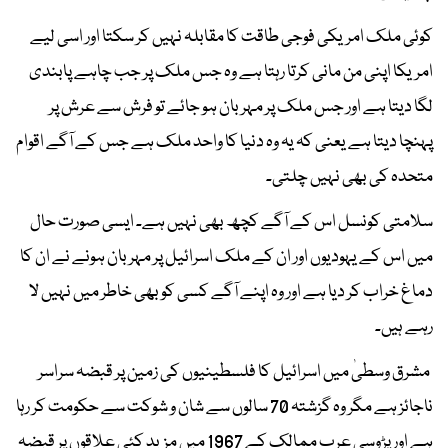
کوئی ملک امریکی فوجی طاقت کا مقابلہ نہیں کر سکتا اور اسی لیے
امریکا اپنی من مانی کرتا رہتا ہے وہ جس ملک پر جب چاہے پابندی
لگا دیتا ہے اور جس ملک پر مہربان ہو جائے تو فرش سے عرش پر
پہنچا دیتا ہے یعنی کہ یہ وہ دنیا کا واحد ملک ہے جس کے آگے اقوام
متحدہ کی بھی نہیں چلتی۔
سلامتی کونسل اس کے آگے کچھ بھی نہیں ہے۔ ایسی صورت حال
میں اس کے یہودیوں اور ان کے ملک اسرائیل پر مہربان ہونے نے ان کا
دماغ خراب کر دیا ہے اور وہ اپنے آگے کسی کو بھی خاطر میں نہیں لا
رہے ہیں۔
مشرق وسطیٰ میں اسرائیل کا فلسطینیوں کی زمین پر قبضہ سراسر
ناجائز ہے مگر وہ گزشتہ 70 سالوں سے شان و شوکت سے حکومت کر رہا
ہے اور پڑوسی عرب ممالک کے 1967 میں مزید کئی علاقوں پر قبضہ