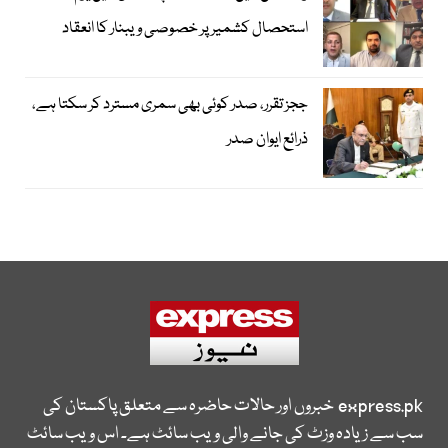
استحصال کشمیر پر خصوصی ویبنار کا انعقاد
ججز تقرر، صدر کوئی بھی سمری مسترد کر سکتا ہے،
ذرائع ایوان صدر
express.pk
خبروں اور حالات حاضرہ سے متعلق پاکستان کی
سب سے زیادہ وزٹ کی جانے والی ویب سائٹ ہے۔ اس ویب سائٹ