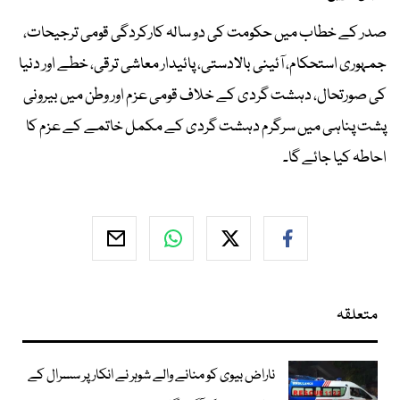
صدر کے خطاب میں حکومت کی دو سالہ کارکردگی قومی ترجیحات،
جمہوری استحکام، آئینی بالادستی، پائیدار معاشی ترقی، خطے اور دنیا
کی صورتحال، دہشت گردی کے خلاف قومی عزم اور وطن میں بیرونی
پشت پناہی میں سرگرم دہشت گردی کے مکمل خاتمے کے عزم کا
احاطہ کیا جائے گا۔
متعلقہ
ناراض بیوی کو منانے والے شوہر نے انکار پر سسرال کے