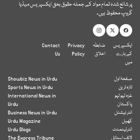
پر شائع شدہ تمام مواد کے جملہ حقوق بحق ایکسپریس میڈیا
گروپ محفوظ ہیں۔
ایکسپریس
ضابطہ
Privacy
Contact
کے بارے
اخلاق
Policy
Us
میں
صفحۂ اول
Showbiz News in Urdu
تازہ ترین
Sports News in Urdu
غزہ لہو لہو
International News in
پاکستان
Urdu
انٹر نیشنل
Business News in Urdu
کھیل
Urdu Magazine
انٹرٹینمنٹ
Urdu Blogs
لائف اسٹائل
The Express Tribune