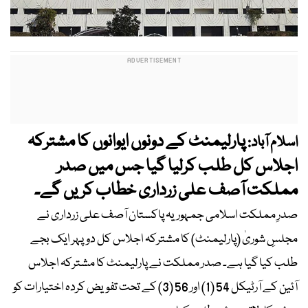
پارلیمنٹ کے دونوں ایوانوں کا مشترکہ
اسلام آباد:
اجلاس کل طلب کرلیا گیا جس میں صدر
مملکت آصف علی زرداری خطاب کریں گے۔
صدرِ مملکت اسلامی جمہوریہ پاکستان آصف علی زرداری نے
مجلسِ شوریٰ (پارلیمنٹ) کا مشترکہ اجلاس کل دوپہر ایک بجے
طلب کیا گیا ہے۔ صدر مملکت نے پارلیمنٹ کا مشترکہ اجلاس
آئین کے آرٹیکل 54 (1) اور 56 (3) کے تحت تفویض کردہ اختیارات کو