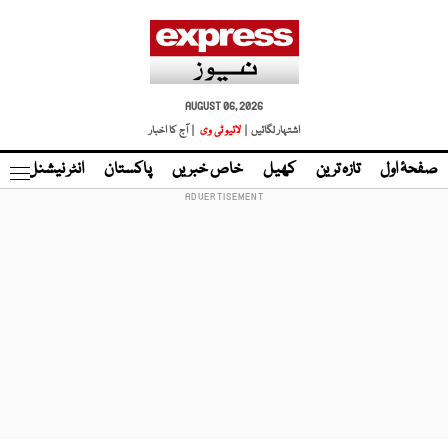
AUGUST 06, 2026
اشتہار لگائیں |
لائیو ٹی وی
| آج کا اخبار
صفحۂ اول
تازہ ترین
کھیل
خاص خبریں
پاکستان
انٹر نیشنل
ٹا