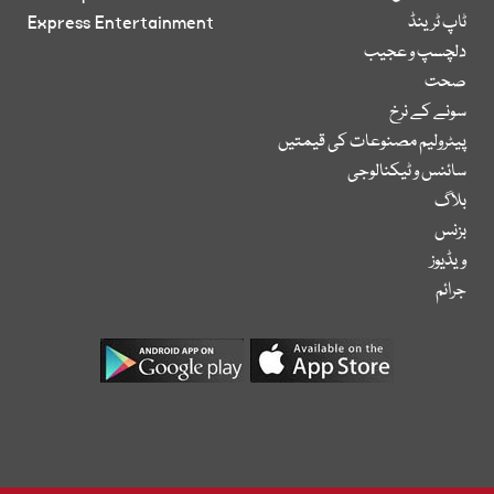
ٹاپ ٹرینڈ
Express Entertainment
دلچسپ و عجیب
صحت
سونے کے نرخ
پیٹرولیم مصنوعات کی قیمتیں
سائنس و ٹیکنالوجی
بلاگ
بزنس
ویڈیوز
جرائم