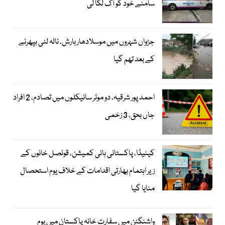
سامنے خود کو آگ لگا لی
جڑواں شہروں میں موسلادھار بارش، نالہ لئی بپھرنے
کے بعد تھم گیا
احمد پور شرقیہ، دو موٹر سائیکلوں میں تصادم، 2 افراد
جاں بحق، 3 زخمی
کینیڈا، پاکستانی ہائی کمیشن، قونصل خانوں کے
زیر اہتمام بھارتی اقدامات کے خلاف یوم استحصال
منایا گیا
واشنگٹن میں سفارت خانہ پاکستان میں یوم