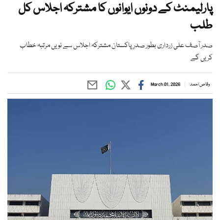
پارلیمنٹ کے دونوں ایوانوں کا مشترکہ اجلاس کل
طلب
صدر آصف علی زرداری بطور صدرِ پاکستان مشترکہ اجلاس سے نویں مرتبہ خطاب
کریں گے
وقاص احمد
March 01, 2026