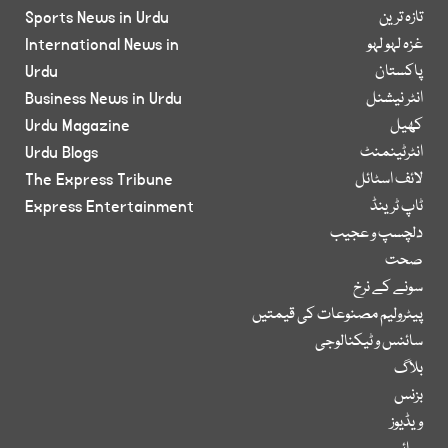
تازہ ترین
Sports News in Urdu
غزہ لہو لہو
International News in
پاکستان
Urdu
انٹر نیشنل
Business News in Urdu
کھیل
Urdu Magazine
انٹرٹینمنٹ
Urdu Blogs
لائف اسٹائل
The Express Tribune
ٹاپ ٹرینڈ
Express Entertainment
دلچسپ و عجیب
صحت
سونے کے نرخ
پیٹرولیم مصنوعات کی قیمتیں
سائنس و ٹیکنالوجی
بلاگ
بزنس
ویڈیوز