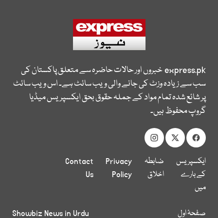
express.pk
خبروں اور حالات حاضرہ سے متعلق پاکستان کی
سب سے زیادہ وزٹ کی جانے والی ویب سائٹ ہے۔ اس ویب سائٹ
پر شائع شدہ تمام مواد کے جملہ حقوق بحق ایکسپریس میڈیا
گروپ محفوظ ہیں۔
ایکسپریس
ضابطہ
Privacy
Contact
کے بارے
اخلاق
Policy
Us
میں
صفحۂ اول
Showbiz News in Urdu