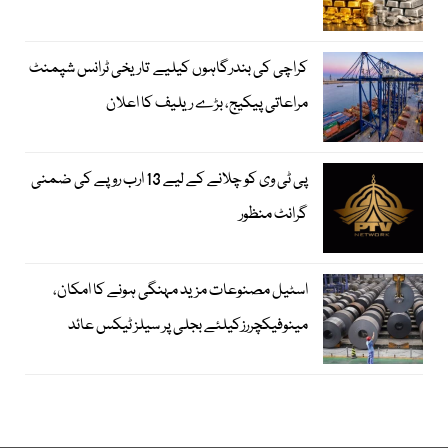
کراچی کی بندرگاہوں کیلیے تاریخی ٹرانس شپمنٹ
مراعاتی پیکیج، بڑے ریلیف کا اعلان
پی ٹی وی کو چلانے کے لیے 13 ارب روپے کی ضمنی
گرانٹ منظور
اسٹیل مصنوعات مزید مہنگی ہونے کا امکان،
مینوفیکچررزکیلئے بجلی پر سیلز ٹیکس عائد