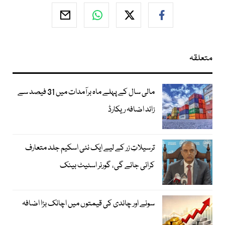
متعلقہ
مالی سال کے پہلے ماہ برآمدات میں 31 فیصد سے
زائد اضافہ ریکارڈ
ترسیلاتِ زر کے لیے ایک نئی اسکیم جلد متعارف
کرائی جائے گی، گورنر اسٹیٹ بینک
سونے اور چاندی کی قیمتوں میں اچانک بڑا اضافہ