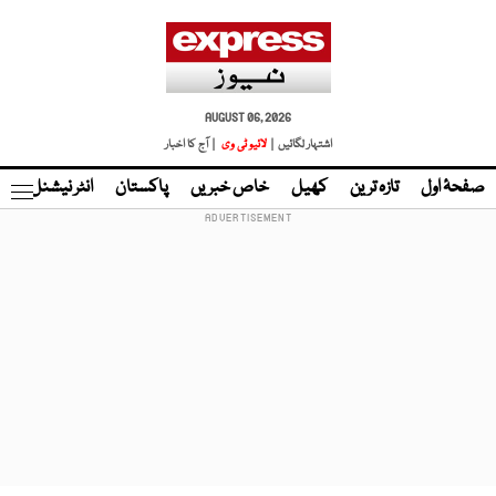
AUGUST 06, 2026
اشتہار لگائیں |
لائیو ٹی وی
| آج کا اخبار
صفحۂ اول
تازہ ترین
کھیل
خاص خبریں
پاکستان
انٹر نیشنل
ٹا