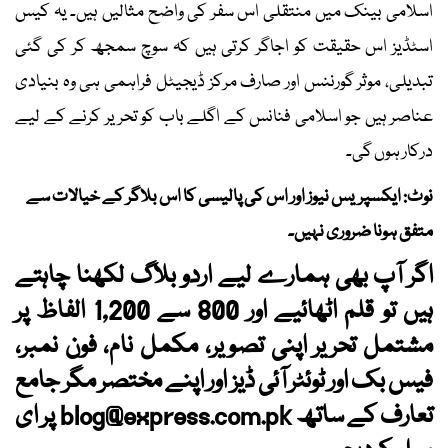
اسلامی بینک میں منتقلی اس سفر کی واضح مثالیں ہیں۔ یہ کیس
اسٹڈیز اس حقیقت کو اجاگر کرتی ہیں کہ سوچ سمجھ کر کی گئی
تبدیلی، موثر گورننس اور صارف مرکز ڈیجیٹل فراہمی ہی وہ بنیادی
عناصر ہیں جو اسلامی فنانس کے اگلے باب کو تحریر کرنے کے لیے
درکار ہوں گی۔
نوٹ: ایکسپریس نیوز اور اس کی پالیسی کا اس بلاگر کے خیالات سے
متفق ہونا ضروری نہیں۔
اگر آپ بھی ہمارے لیے اردو بلاگ لکھنا چاہتے
ہیں تو قلم اٹھائیے اور 800 سے 1,200 الفاظ پر
مشتمل تحریر اپنی تصویر، مکمل نام، فون نمبر،
فیس بک اور ٹوئٹر آئی ڈیز اور اپنے مختصر مگر جامع
تعارف کے ساتھ
blog@express.com.pk
پر ای