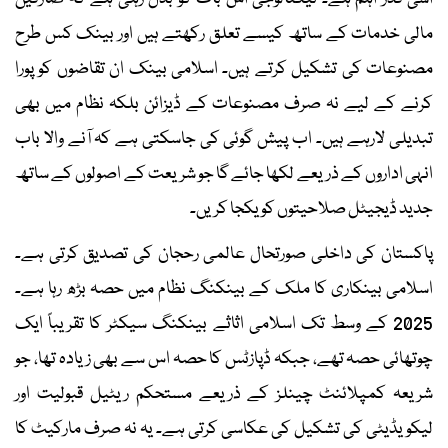
مالی خدمات کے ساتھ کیسے تعلق رکھتے ہیں اور بینک کس طرح
مصنوعات کی تشکیل کرتے ہیں۔ اسلامی بینک ان تقاضوں کو پورا
کرنے کے لیے نہ صرف مصنوعات کے ڈیزائن بلکہ نظام میں بھی
تبدیلی لارہے ہیں۔ اب پیش گوئی کی جاسکتی ہے کہ آنے والا باب
انہی اداروں کے ذریعے لکھا جائے گا جو شریعت کے اصولوں کے ساتھ
جدید ڈیجیٹل صلاحیتوں کو یکجا کریں۔
پاکستان کی داخلی صورتحال عالمی رحجان کی تصدیق کرتی ہے۔
اسلامی بینکاری کا ملک کے بینکنگ نظام میں حصہ بڑھ رہا ہے۔
2025 کے وسط تک اسلامی اثاثے بینکنگ سیکٹر کا تقریباً ایک
چوتھائی حصہ تھے، جبکہ ڈپازٹس کا حصہ اس سے بھی زیادہ تھا، جو
شریعہ کمپلائنٹ چینلز کے ذریعے مستحکم ریٹیل قبولیت اور
لیکویڈیٹی کی تشکیل کی عکاسی کرتی ہے۔ یہ نہ صرف مارکیٹ کا