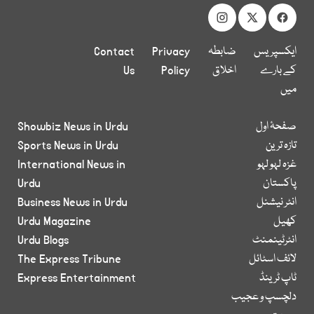
ایکسپریس
ضابطہ
Privacy
Contact
کے بارے
اخلاق
Policy
Us
میں
صفحۂ اول
Showbiz News in Urdu
تازہ ترین
Sports News in Urdu
غزہ لہو لہو
International News in
پاکستان
Urdu
انٹر نیشنل
Business News in Urdu
کھیل
Urdu Magazine
انٹرٹینمنٹ
Urdu Blogs
لائف اسٹائل
The Express Tribune
ٹاپ ٹرینڈ
Express Entertainment
دلچسپ و عجیب