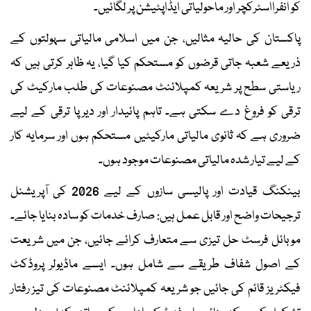
کو انفرااسٹرکچر اور ماحولیاتی ایڈاپٹیشن پر لگائیں۔
پاکستان کی حالیہ مثالیں، جن میں اسلامی مالیاتی سہولتوں کے
ذریعے شعبہ جاتی قرضوں کو مستحکم کیا گیا، یہ ظاہر کرتی ہیں کہ
ریاستی سطح پر شریعہ کمپلائنٹ مصنوعات کی طلب مارکیٹ کی
ترقی کو فروغ دے سکتی ہے۔ تاہم پائیدار اور دیرپا ترقی کے لیے
ضروری ہے کہ ثانوی مالیاتی مارکیٹیں مستحکم ہوں اور سرمایہ کار
کے لیے تیار شدہ مالیاتی مصنوعات موجود ہوں۔
بینکنگ قیادت اور پالیسی سازوں کے لیے 2026 کی آپریشنل
ترجیحات واضح اور قابل عمل ہیں: صارف خدمات کو سادہ بنایا جائے۔
موبائل فرسٹ حل تیزی سے متعارف کرائے جائیں، جن میں شریعت
کے اصول شفاف طریقے سے شامل ہوں۔ ایسے ماڈیولر پروڈکٹ
فیکٹریز قائم کی جائیں جو شریعہ کمپلائنٹ مصنوعات کی تیز رفتار