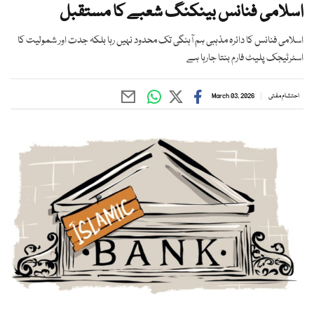
اسلامی فنانس بینکنگ شعبے کا مستقبل
اسلامی فنانس کا دائرہ مذہبی ہم آہنگی تک محدود نہیں رہا بلکہ جدت اور شمولیت کا
اسٹرٹیجک پلیٹ فارم بنتا جارہا ہے
احتشام مفتی
March 03, 2026