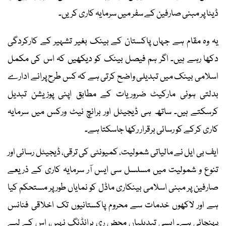
ڈیٹا پر مبنی صارفین کے سفر میں سرمایہ کاری کریں۔
یہ وہ مقام ہے جہاں پاکستان کے بینک بغیر تشہیر کے کارکردگی
دکھا رہے ہیں۔ اگر ہم فیصل بینک کو دیکھیں کہ اس کی مکمل
اسلامی بینک میں تبدیلی واضح کرتی ہے کہ کس طرح پرانے ادارے
بدلتی ہوئی مارکیٹ ضروریات کے مطابق اپنی پوزیشن تبدیل
کرسکتے ہیں۔ ساتھ ہی ڈیجیٹل اور برانچ نیٹ ورکس میں سرمایہ
کاری کرکے کو رسائی برقرار رکھا جاسکتا ہے۔
ایف بی ایل نے مالیاتی شمولیت، کمیونٹی کی ترقی، ڈیجیٹل رسائی اور
تنوع و شمولیت میں مسلسل سی ایس آر سرمایہ کاری کے ذریعے
صارفین پر مبنی اسلامی بینکاری ماڈل کو نمایاں طور پر مستحکم کیا
ہے اور لاکھوں خدمات سے محروم پاکستانیوں تک اخلاقی فنانس
پہنچائی ہے۔ ایسی تبدیلیاں محض ری برانڈنگ نہیں، اس کے لیے