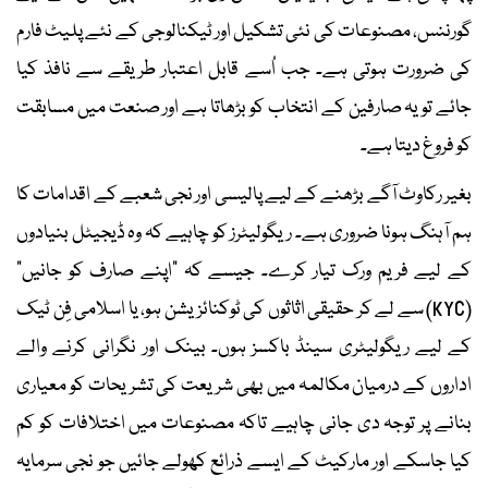
گورننس، مصنوعات کی نئی تشکیل اور ٹیکنالوجی کے نئے پلیٹ فارم
کی ضرورت ہوتی ہے۔ جب اُسے قابل اعتبار طریقے سے نافذ کیا
جائے تو یہ صارفین کے انتخاب کو بڑھاتا ہے اور صنعت میں مسابقت
کو فروغ دیتا ہے۔
بغیر رکاوٹ آگے بڑھنے کے لیے پالیسی اور نجی شعبے کے اقدامات کا
ہم آہنگ ہونا ضروری ہے۔ ریگولیٹرز کو چاہیے کہ وہ ڈیجیٹل بنیادوں
کے لیے فریم ورک تیار کرے۔ جیسے کہ ”اپنے صارف کو جانیں“
(KYC) سے لے کر حقیقی اثاثوں کی ٹوکنائزیشن ہو، یا اسلامی فِن ٹیک
کے لیے ریگولیٹری سینڈ باکسز ہوں۔ بینک اور نگرانی کرنے والے
اداروں کے درمیان مکالمہ میں بھی شریعت کی تشریحات کو معیاری
بنانے پر توجہ دی جانی چاہیے تاکہ مصنوعات میں اختلافات کو کم
کیا جاسکے اور مارکیٹ کے ایسے ذرائع کھولے جائیں جو نجی سرمایہ