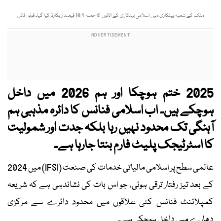
ملک کے شعبہ بینکاری میں اسلامی بینکاری کے اثاثوں کا حصہ 10.4 فیصد ریکارڈ کیا گیا۔ فوٹو : فائل
2025 ختم ہوچکا اور ہم 2026 میں داخل
ہوچکے ہیں۔ اب اسلامی فنانس کا دائرہ مذہبی ہم
آہنگی تک محدود نہیں رہا بلکہ جدت اور شمولیت
کا اسٹرٹیجک پلیٹ فارم بنتا جارہا ہے۔
عالمی سطح پر اسلامی مالیاتی خدمات کی صنعت (IFSI) میں 2024
کے بعد تیز رفتار ترقی ہوئی، جو اس بات کی نشاندہی ہے کہ شریعہ
کمپلائنٹ فنانس کئی علاقوں میں محدود دائرے سے مرکزی
دھارے میں داخل ہوچکی ہے۔