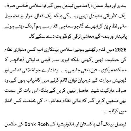
بندی اور موثر عمل درآمد میں تبدیل ہوں گے تو اسلامی فنانس صرف
ایک نظریاتی متبادل نہیں رہے گی بلکہ ایک فعال، موثر اور مضبوط
مالی نظام بن کر ابھرے گا،جو سماجی اقدار سے ہم آہنگ رہتے ہوئے
پائیدار اور ہمہ گیر معاشی ترقی کو تقویت دے سکے گا۔
2026 میں قدم رکھتے ہوئے اسلامی بینکاری اب کسی متوازی نظام
کی حیثیت نہیں رکھتی بلکہ تیزی سے قومی مالیاتی ڈھانچے کا
ممکنہ مرکزی ستون بنتی جا رہی ہے۔ وہ ادارے جو اخلاقی فنانس اور
ڈیجیٹل مہارت کے درمیان توازن قائم کرنے میں کامیاب ہوں گے، وہ
صرف مارکیٹ شیئر حاصل نہیں کریں گے بلکہ اس بات کی سمت
بھی متعین کریں گے کہ مالی نظام معاشرے کی خدمت کس انداز
میں کرتا ہے۔
فیصل بینک آف پاکستان اور انڈونیشیا کے Bank Aceh کی مکمل