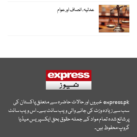
عدلیہ، انصاف اور عوام
express.pk
خبروں اور حالات حاضرہ سے متعلق پاکستان کی
سب سے زیادہ وزٹ کی جانے والی ویب سائٹ ہے۔ اس ویب سائٹ
پر شائع شدہ تمام مواد کے جملہ حقوق بحق ایکسپریس میڈیا
گروپ محفوظ ہیں۔