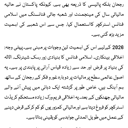
رجحان بلکہ پالیسی کا ذریعہ بھی ہے، کیونکہ پاکستان نے حالیہ
مالیاتی سال کی مینجمنٹ اور شعبہ جاتی فنانسنگ میں اسلامی
فنانس اسٹرکچر کااستعمال کیا، جس سے اس شعبے کی اہمیت
مزید بڑھ گئی ہے۔
2026 کےلیے اس کی اہمیت تین وجوہات پر مبنی ہے۔ پہلی وجہ:
اخلاقی بینکاری۔ اسلامی فنانس کا بنیادی زور رسک شیئرنگ، اثاثہ
کی بنیاد پر قرض اور حد سے زیادہ قیاس آرائی پر پابندی پر ہے۔ یہ
اصول عالمی سطح پر مالیات پر دوبارہ غور و فکر کے رجحان کے ساتھ
ہم آہنگ ہیں، خاص طور پر گزشتہ ایک دہائی میں پیش آنے والے
مالیاتی جھٹکوں کے بعد۔ یہ اخلاقی فریم ورک زیادہ مستحکم کریڈٹ
اسٹرکچر کو فروغ دیتا ہے اور مالیاتی کمزوریوں کو کم کرکے قرض دینے
کے عمل میں طویل المدتی جوابدہی کو یقینی بناتا ہے۔