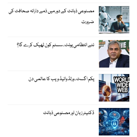
مصنوعی ذہانت کے دور میں ذمے دارانہ صحافت کی
ضرورت
نئے انتظامی یونٹ، سسٹم کون ٹھیک کرے گا؟
یکم اگست، ورلڈ وائیڈ ویب کا عالمی دن
ڈکٹیٹر زبان اور مصنوعی ذہانت