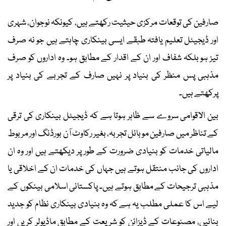
صارفین کی توقعات مرکزی حیثیت رکھتے ہیں، کیونکہ نوجوان، شہری
اور ڈیجیٹل تعلیم یافتہ طبقے ایسی بینکاری چاہتے ہیں جو نہ صرف
تیز ہو بلکہ شفاف اور ان کے اقدار کے مطابق ہو۔ وہ اداروں کو صرف
مذہبی پس منظر کی بنیاد پر نہیں صارف کے تجربے کی بنیاد پر
پرکھتے ہیں۔
بین الاقوامی سروے سے ظاہر ہوتا ہے کہ ڈیجیٹل بینکاری کی ترقی
کے تناظر میں صارفین موبائل تجربہ، بغیر رکاوٹ آن بورڈنگ اور مربوط
مالیاتی خدمات کو بنیادی ضرورت کے طور پر دیکھتے ہیں اور وہ ان
اداروں کی جانب منتقل ہوتے ہیں جہاں کی خدمات ان کے اخلاقی یا
مذہبی ترجیحات کے مطابق ہوتے ہیں۔ پاکستانی اسلامی بینکوں کے
لیے اس کا عملی مطلب یہ ہے کہ وہ بنیادی بینکاری نظام کو جدید
بنائیں، مصنوعات کے ڈیزائن کو شریعت کے مطابق ماڈیولر کریں اور