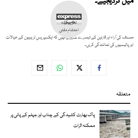
میل کردیجیے۔
تحریر کردہ
احتشام مفتی
مصنف کی آراء اور قارئین کے تبصرے ضروری نہیں کہ ایکسپریس ٹریبیون کے خیالات
اور پالیسیوں کی نمائندگی کریں۔
متعلقہ
پاک بھارت کشیدگی کے چناب اور جہلم کے پانی پر
ممکنہ اثرات