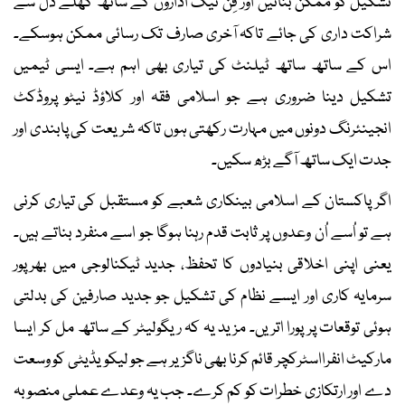
تشکیل کو ممکن بنائیں اور فِن ٹیک اداروں کے ساتھ کھلے دل سے
شراکت داری کی جائے تاکہ آخری صارف تک رسائی ممکن ہوسکے۔
اس کے ساتھ ساتھ ٹیلنٹ کی تیاری بھی اہم ہے۔ ایسی ٹیمیں
تشکیل دینا ضروری ہے جو اسلامی فقہ اور کلاؤڈ نیٹو پروڈکٹ
انجینئرنگ دونوں میں مہارت رکھتی ہوں تاکہ شریعت کی پابندی اور
جدت ایک ساتھ آگے بڑھ سکیں۔
اگر پاکستان کے اسلامی بینکاری شعبے کو مستقبل کی تیاری کرنی
ہے تو اُسے اُن وعدوں پر ثابت قدم رہنا ہوگا جو اسے منفرد بناتے ہیں۔
یعنی اپنی اخلاقی بنیادوں کا تحفظ، جدید ٹیکنالوجی میں بھرپور
سرمایہ کاری اور ایسے نظام کی تشکیل جو جدید صارفین کی بدلتی
ہوئی توقعات پر پورا اتریں۔ مزید یہ کہ ریگولیٹر کے ساتھ مل کر ایسا
مارکیٹ انفرااسٹرکچر قائم کرنا بھی ناگزیر ہے جو لیکویڈیٹی کو وسعت
دے اور ارتکازی خطرات کو کم کرے۔ جب یہ وعدے عملی منصوبہ