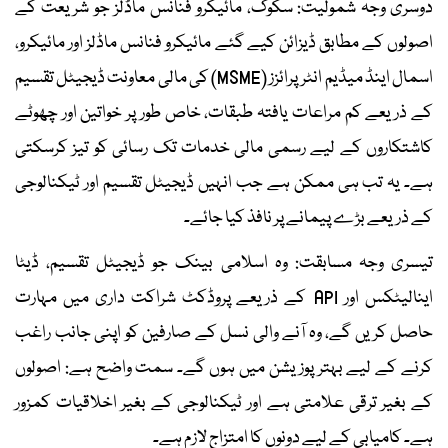
دوسری وجہ شمولیت: سکوک، مائیکرو فنانس ماڈلز جو شریعت کے
اصولوں کے مطابق ڈیزائن کیے گئے مائیکرو فنانس ماڈلز اور مائیکرو،
اسمال اینڈ میڈیم انٹرپرائزز (MSME) کی مالی معاونت ڈیجیٹل تقسیم
کے ذریعے کم مراعات یافتہ طبقات، خاص طور پر خواتین اور چھوٹے
کاشتکاروں کے لیے رسمی مالی خدمات تک رسائی کو تیز کرسکتی
ہے۔ یہ تب ہی ممکن ہے جب انہیں ڈیجیٹل تقسیم اور ٹیکنالوجی
کے ذریعے بڑے پیمانے پر نافذ کیا جائے۔
تیسری وجہ مسابقت: وہ اسلامی بینک جو ڈیجیٹل تقسیم، ڈیٹا
اینالیٹکس اور API کے ذریعے پروڈکٹ شراکت داری میں مہارت
حاصل کریں گے، وہ آنے والی نسل کے صارفین کو اپنی جانب راغب
کرنے کے لیے بہتر پوزیشن میں ہوں گے۔ سمت واضح ہے: اصولوں
کے بغیر ترقی علامتی ہے اور ٹیکنالوجی کے بغیر اخلاقیات کمزور
ہے۔ کامیابی کے لیے دونوں کا امتزاج لازم ہے۔