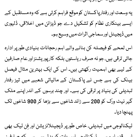
یہ وسعت اور رفتار پاکستان کو موقع فراہم کرتی ہے کہ وہ مستقبل کے
ایسے بینکاری نظام کو تشکیل دے جو ڈیزائن میں اخلاقی، ڈلیوری
میں ڈیجیٹل اور سماجی اثرات میں وسیع ہو۔
اس لمحے کو فیصلہ کن بنانے والے اہم رحجانات بنیادی طور پر ادارہ
جاتی ترقی ہیں، جو نہ صرف ریاستوں بلکہ کارپوریشنز اور عام صارفین
کے لیے بھی اہمیت رکھتی ہیں۔ اس کی ایک بہترین مثال فیصل
بینک کی ہے جس نے پاکستان کے مالیاتی شعبے میں تیز رفتار
تبدیلی کی بنیاد پر ترقی کی ہے۔ اور چند برسوں کے اندر اپنے ملک
گیر نیٹ ورک کو 200 سے زائد شاخوں سے بڑھا کر 900 شاخوں تک
پہنچا دیا۔
ٹیکنالوجی میں تبدیلی، خاص طور پر ڈیجیٹلائزیشن اور فِن ٹیک بھی
اسی قدر اہم ہے۔ ٹیکنالوجی اس بات کو بدل رہی ہے کہ صارفین