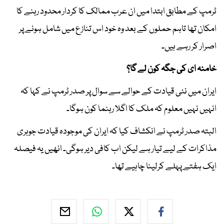
ٹرمپ کے مطابق ابتدا میں ان عرب ممالک کا کردار محدود رہنے کا
امکان تھا تاہم حملوں کے بعد وہ خود اس تنازع میں شامل ہونے پر
اصرار کر رہے ہیں۔
خامنہ ای کی جگہ کون لے گا؟
ایران میں نئی قیادت کے حوالے سے سوال پر صدر ٹرمپ نے کہا کہ
انہیں نہیں معلوم کہ ملک کا اگلا رہنما کون ہوگا۔
البتہ صدر ٹرمپ نے انکشاف کیا کہ ایران کی موجودہ قیادت جوہری
مذاکرات کے لیے تیار ہے لیکن اب کافی دیر ہوگی۔ انھیں یہ فیصلہ
ایک ہفتے پہلے کرلینا چاہیے تھا۔