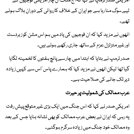
امریکی صدر ٹرمپ نے کہا کہ آج ملک ان چار امریکی فوجیوں کے
لیے سوگ منا رہا ہے جو ایران کے خلاف کارروائی کے دوران ہلاک ہوئے
تھے۔
انھوں نے مزید کہا کہ ان فوجیوں کی یاد میں ہم اس مشن کو زبردست
اور غیر متزلزل عزم کے ساتھ جاری رکھے ہوئے ہیں۔
صدر ٹرمپ نے بتایا کہ ابتدا میں چار سے پانچ ہفتوں کا تخمینہ لگایا
گیا تھا لیکن انھوں نے مزید کہا کہ ہمارے پاس ’اس سے کہیں زیادہ
دیر تک جانے کی صلاحیت ہے۔
عرب ممالک کی شمولیت پر حیرت
امریکی صدر نے کہا کہ اس جنگ میں ایک بڑی غیر متوقع پیش رفت
یہ رہی کہ ایران نے بعض عرب ممالک کو بھی نشانہ بنایا جس کے بعد
وہ ممالک خود جنگ میں زیادہ سرگرم ہوگئے۔