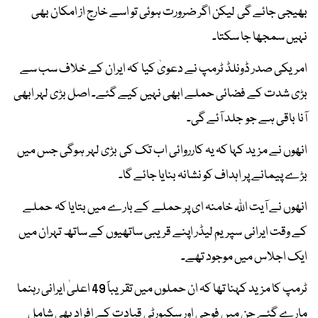
بھیجی جائے گی لیکن اگر ضرورت ہوئی تو اسے خارج از امکان بھی
نہیں سمجھا جا سکتا۔
امریکی صدر ڈونلڈ ٹرمپ نے دعویٰ کیا کہ ایران کے خلاف سب سے
بڑی شدت کے فضائی حملے ابھی نہیں کیے گئے۔ اصل بڑی لہر ابھی
آنا باقی ہے جو جلد آئے گی۔
انھوں نے مزید کہا کہ یہ کارروائی اب تک کی بڑی لہر ہوگی جس میں
بڑے پیمانے پر اہداف کو نشانہ بنایا جائے گا۔
انھوں نے آیت اللہ خامنہ ای پر حملے کے بارے میں بتایا کہ حملے
کے وقت ایرانی سپریم لیڈر اپنے قریبی ساتھیوں کے ساتھ تہران میں
ایک اجلاس میں موجود تھے۔
ٹرمپ کا مزید کہنا تھا کہ ان حملوں میں تقریباً 49 اعلیٰ ایرانی رہنما
مارے گئے جن میں فوجی اور سکیورٹی قیادت کے افراد بھی شامل