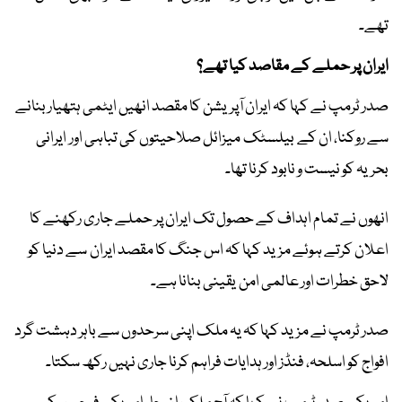
تھے۔
ایران پر حملے کے مقاصد کیا تھے؟
صدر ٹرمپ نے کہا کہ ایران آپریشن کا مقصد انھیں ایٹمی ہتھیار بنانے
سے روکنا، ان کے بیلسٹک میزائل صلاحیتوں کی تباہی اور ایرانی
بحریہ کو نیست و نابود کرنا تھا۔
انھوں نے تمام اہداف کے حصول تک ایران پر حملے جاری رکھنے کا
اعلان کرتے ہوئے مزید کہا کہ اس جنگ کا مقصد ایران سے دنیا کو
لاحق خطرات اور عالمی امن یقینی بنانا ہے۔
صدر ٹرمپ نے مزید کہا کہ یہ ملک اپنی سرحدوں سے باہر دہشت گرد
افواج کو اسلحہ، فنڈز اور ہدایات فراہم کرنا جاری نہیں رکھ سکتا۔