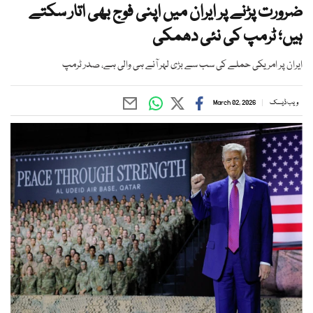
ضرورت پڑنے پر ایران میں اپنی فوج بھی اتار سکتے
ہیں؛ ٹرمپ کی نئی دھمکی
ایران پر امریکی حملے کی سب سے بڑی لہر آنے ہی والی ہے، صدر ٹرمپ
ویب ڈیسک
March 02, 2026