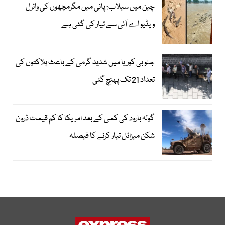
چین میں سیلاب: پانی میں مگرمچھوں کی وائرل
ویڈیو اے آئی سے تیار کی گئی ہے
جنوبی کوریا میں شدید گرمی کے باعث ہلاکتوں کی
تعداد 21 تک پہنچ گئی
گولہ بارود کی کمی کے بعد امریکا کا کم قیمت ڈرون
شکن میزائل تیار کرنے کا فیصلہ