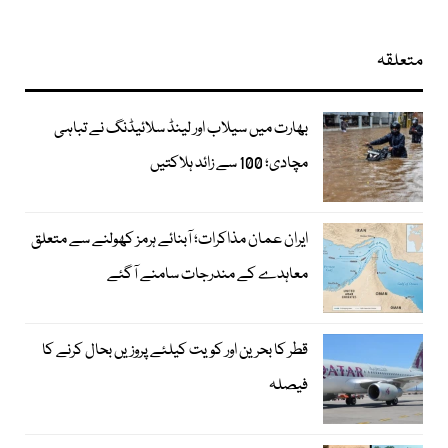
متعلقہ
بھارت میں سیلاب اور لینڈ سلائیڈنگ نے تباہی
مچادی؛ 100 سے زائد ہلاکتیں
ایران عمان مذاکرات؛ آبنائے ہرمز کھولنے سے متعلق
معاہدے کے مندرجات سامنے آگئے
قطر کا بحرین اور کویت کیلئے پروزیں بحال کرنے کا
فیصلہ