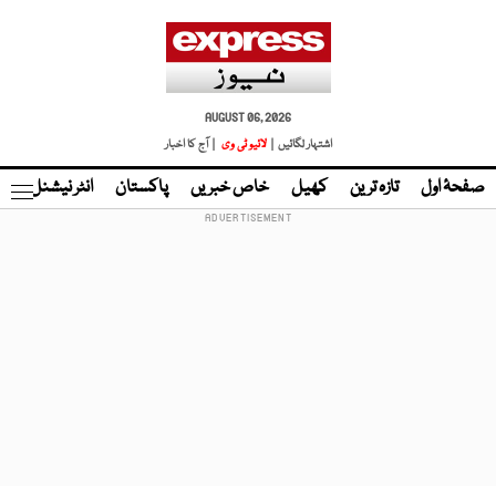
AUGUST 06, 2026
اشتہار لگائیں |
لائیو ٹی وی
| آج کا اخبار
صفحۂ اول
تازہ ترین
کھیل
خاص خبریں
پاکستان
انٹر نیشنل
ٹا