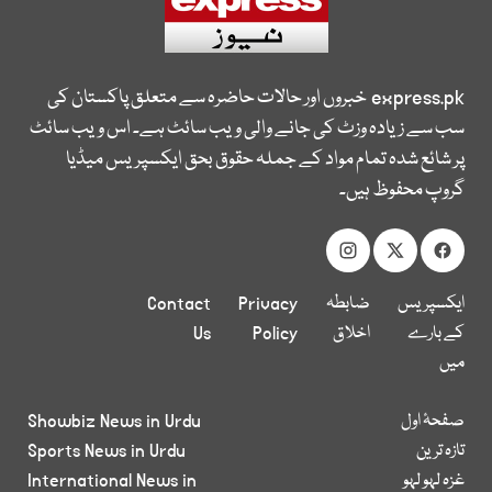
express.pk
خبروں اور حالات حاضرہ سے متعلق پاکستان کی
سب سے زیادہ وزٹ کی جانے والی ویب سائٹ ہے۔ اس ویب سائٹ
پر شائع شدہ تمام مواد کے جملہ حقوق بحق ایکسپریس میڈیا
گروپ محفوظ ہیں۔
ایکسپریس
ضابطہ
Privacy
Contact
کے بارے
اخلاق
Policy
Us
میں
صفحۂ اول
Showbiz News in Urdu
تازہ ترین
Sports News in Urdu
غزہ لہو لہو
International News in