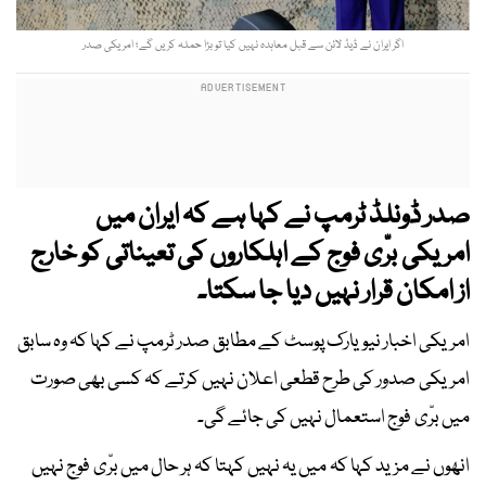
اگر ایران نے ڈیڈ لائن سے قبل معاہدہ نہیں کیا تو بڑا حملہ کریں گے؛ امریکی صدر
صدر ڈونلڈ ٹرمپ نے کہا ہے کہ ایران میں
امریکی برّی فوج کے اہلکاروں کی تعیناتی کو خارج
از امکان قرار نہیں دیا جا سکتا۔
امریکی اخبار نیویارک پوسٹ کے مطابق صدر ٹرمپ نے کہا کہ وہ سابق
امریکی صدور کی طرح قطعی اعلان نہیں کرتے کہ کسی بھی صورت
میں برّی فوج استعمال نہیں کی جائے گی۔
انھوں نے مزید کہا کہ میں یہ نہیں کہتا کہ ہر حال میں برّی فوج نہیں