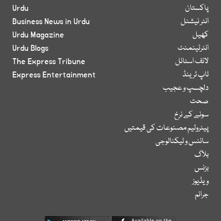
پاکستان
Urdu
انٹر نیشنل
Business News in Urdu
کھیل
Urdu Magazine
انٹرٹینمنٹ
Urdu Blogs
لائف اسٹائل
The Express Tribune
ٹاپ ٹرینڈ
Express Entertainment
دلچسپ و عجیب
صحت
سونے کے نرخ
پیٹرولیم مصنوعات کی قیمتیں
سائنس و ٹیکنالوجی
بلاگ
بزنس
ویڈیوز
جرائم