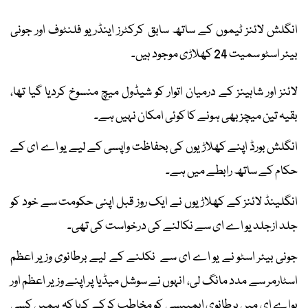
انگلش لائنز ٹیموں کے ساتھ سابق کرکٹرز اینڈریو فلنٹوف اور جونی
بیئر اسٹو سمیت 24 کھلاڑی موجود ہیں۔
لائنز اور شاہینز کے درمیان اتوار کو شیڈول میچ منسوخ کردیا گیا تھا،
بقیہ تین میچز بھی ہونے کا کوئی امکان نہیں ہے۔
انگلش بورڈ اپنے کھلاڑیوں کی بحفاظت واپسی کے لیے یو اے ای کے
حکام کے ساتھ رابطے میں ہے۔
انگلینڈ لائنز کے کھلاڑیوں نے ایک روز قبل اپنی حکومت سے خود کو
جلد ازجلد یو اے ای سے نکالنے کی درخواست کی تھی۔
جونی بیئر اسٹو نے یو اے ای سے نکلنے کے لیے برطانوی وزیر اعظم
اسٹارمر سے مدد مانگ لی، انہوں نے سوشل میڈیا پر اپنے وزیر اعظم اور
یواے ای میں برطانوی ایمبیسی کو مخاطب کرکے کہا کہ ہمیں کسی