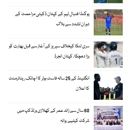
یوگنڈا فٹبال ٹیم کے کپتان ڈکیتی مزاحمت کے
دوران تشدد سے ہلاک
سری لنکا کیخلاف سیریز کے آغاز سے قبل بھارت کو
بڑا دھچکا، کپتان انجرڈ
انگلینڈ کے 25 سالہ فاسٹ بولر کا اچانک ریٹائرمنٹ
کا اعلان
60 سال سے زائد عمر کے کھلاڑی ورلڈکپ میں
شرکت کیلیے روانہ