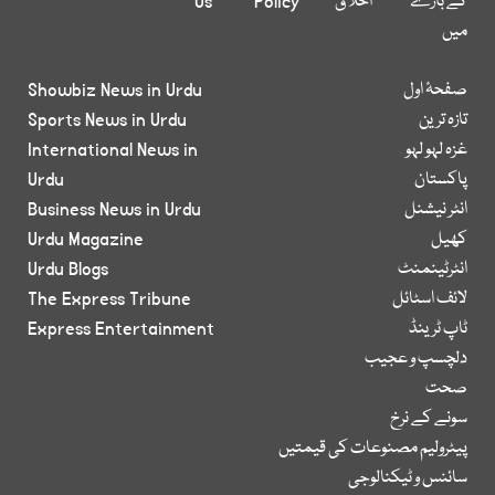
کے بارے
اخلاق
Policy
Us
میں
صفحۂ اول
Showbiz News in Urdu
تازہ ترین
Sports News in Urdu
غزہ لہو لہو
International News in
پاکستان
Urdu
انٹر نیشنل
Business News in Urdu
کھیل
Urdu Magazine
انٹرٹینمنٹ
Urdu Blogs
لائف اسٹائل
The Express Tribune
ٹاپ ٹرینڈ
Express Entertainment
دلچسپ و عجیب
صحت
سونے کے نرخ
پیٹرولیم مصنوعات کی قیمتیں
سائنس و ٹیکنالوجی