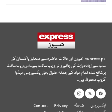
express.pk
خبروں اور حالات حاضرہ سے متعلق پاکستان کی
سب سے زیادہ وزٹ کی جانے والی ویب سائٹ ہے۔ اس ویب سائٹ
پر شائع شدہ تمام مواد کے جملہ حقوق بحق ایکسپریس میڈیا
گروپ محفوظ ہیں۔
ایکسپریس
ضابطہ
Privacy
Contact