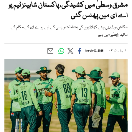
مشرق وسطیٰ میں کشیدگی، پاکستان شاہینز ٹیم یو
اے ای میں پھنس گئی
انگلش بورڈ بھی اپنے کھلاڑیوں کی بحفاظت واپسی کے لیے یو اے ای کے حکام کے
ساتھ رابطے میں ہے
اسپورٹس ڈیسک
March 03, 2026