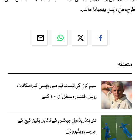
طرح وطن واپس بھجوایا جائے۔
متعلقہ
سیم کرن کی ٹیسٹ ٹیم میں واپسی کے امکانات
روشن، فٹنس مسائل آڑے آ گئے
دی ہنڈریڈ: ول جیکس کے ناقابل یقین کیچ کے
چرچے، ویڈیو وائرل