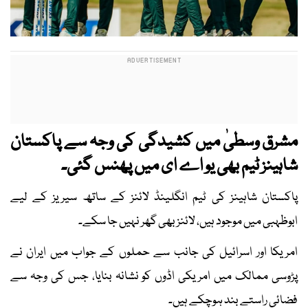
مشرق وسطیٰ میں کشیدگی کی وجہ سے پاکستان
شاہینز ٹیم بھی یو اے ای میں پھنس گئی۔
پاکستان شاہینز کی ٹیم انگلینڈ لائنز کے ساتھ سیریز کے لیے
ابوظہبی میں موجود ہیں، لائنز بھی گھر نہیں جا سکے۔
امریکا اور اسرائیل کی جانب سے حملوں کے جواب میں ایران نے
پڑوسی ممالک میں امریکی اڈوں کو نشانہ بنایا، جس کی وجہ سے
فضائی راستے بند ہوچکے ہیں۔