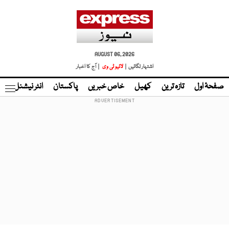
AUGUST 06, 2026
اشتہار لگائیں |
لائیو ٹی وی
| آج کا اخبار
صفحۂ اول
تازہ ترین
کھیل
خاص خبریں
پاکستان
انٹر نیشنل
ٹا