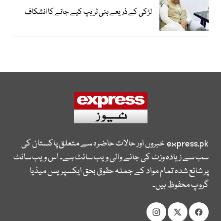
لڑکی کے ذریعے ہنی ٹریپ کیے جانے کا انشکاف
express.pk
خبروں اور حالات حاضرہ سے متعلق پاکستان کی
سب سے زیادہ وزٹ کی جانے والی ویب سائٹ ہے۔ اس ویب سائٹ
پر شائع شدہ تمام مواد کے جملہ حقوق بحق ایکسپریس میڈیا
گروپ محفوظ ہیں۔