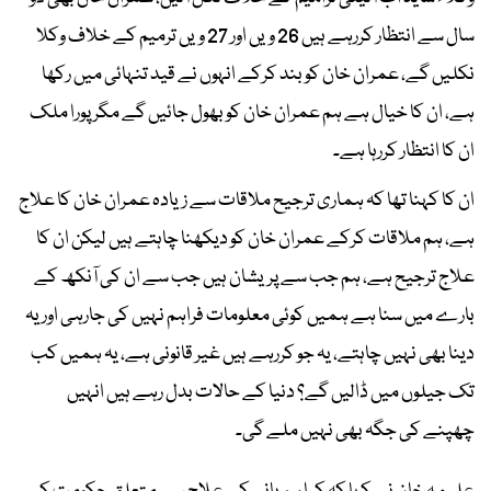
سال سے انتظار کررہے ہیں 26 ویں اور 27 ویں ترمیم کے خلاف وکلا
نکلیں گے، عمران خان کو بند کرکے انہوں نے قید تنہائی میں رکھا
ہے، ان کا خیال ہے ہم عمران خان کو بھول جائیں گے مگر پورا ملک
ان کا انتظار کررہا ہے۔
ان کا کہنا تھا کہ ہماری ترجیح ملاقات سے زیادہ عمران خان کا علاج
ہے، ہم ملاقات کرکے عمران خان کو دیکھنا چاہتے ہیں لیکن ان کا
علاج ترجیح ہے، ہم جب سے پریشان ہیں جب سے ان کی آنکھ کے
بارے میں سنا ہے ہمیں کوئی معلومات فراہم نہیں کی جارہی اور یہ
دینا بھی نہیں چاہتے، یہ جو کررہے ہیں غیر قانونی ہے، یہ ہمیں کب
تک جیلوں میں ڈالیں گے؟ دنیا کے حالات بدل رہے ہیں انہیں
چھپنے کی جگہ بھی نہیں ملے گی۔