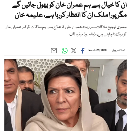
ان کا خیال ہے ہم عمران خان کو بھول جائیں گے
مگر پورا ملک ان کا انتظار کررہا ہے، علیمہ خان
ہماری ترجیح ملاقات سے زیادہ عمران خان کا علاج ہے، ہم ملاقات کرکے عمران خان
کو دیکھنا چاہتے ہیں، اڈیالہ روڈ میڈیا ٹاک
اسٹاف رپورٹر
March 03, 2026