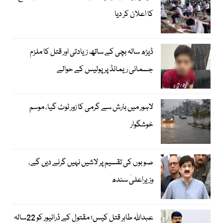
کا اعلان کر دیا
ڈیڑھ سالہ بچی کے ساتھ زیادتی اور قتل کا ملزم
جسمانی ریمانڈ پر پولیس کے حوالے
لاہور میں بارش سے گرمی کا زور ٹوٹ گیا، موسم
خوشگوار
صوبوں کی تقسیم پر لاشیں نہیں گرنے دیں گے،
وزیراعلیٰ سندھ
عبداللہ طاہر قتل کیس؛ مقتول کے ڈرائیور کو 22سالہ