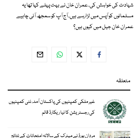
شہادت کی خواہش کی، عمران خان نے بہت پہلے کہا تھا یہ
مسلمانوں کو آپس میں لڑارہے ہیں، آج آپ کو سمجھ آنی چاہیے
عمران خان جیل میں کیوں ہیں؟
متعلقہ
غیر ملکی کمپنیوں کی پاکستان آمد، نئی کمپنیوں
کی رجسٹریشن کا نیا ریکارڈ قائم
مردان بورڈ نے میٹرک کے سالانہ امتحانات کے نتائج