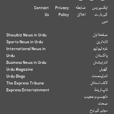
ایکسپریس
ضابطہ
Privacy
Contact
کے بارے
اخلاق
Policy
Us
میں
صفحۂ اول
Showbiz News in Urdu
تازہ ترین
Sports News in Urdu
غزہ لہو لہو
International News in
پاکستان
Urdu
انٹر نیشنل
Business News in Urdu
کھیل
Urdu Magazine
انٹرٹینمنٹ
Urdu Blogs
لائف اسٹائل
The Express Tribune
ٹاپ ٹرینڈ
Express Entertainment
دلچسپ و عجیب
صحت
سونے کے نرخ