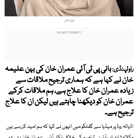
فوٹو: فائل
بانی پی ٹی آئی عمران خان کی بہن علیمہ
راولپنڈی:
خان نے کہا ہے کہ ہماری ترجیح ملاقات سے
زیادہ عمران خان کا علاج ہے، ہم ملاقات کرکے
عمران خان کو دیکھنا چاہتے ہیں لیکن ان کا علاج
ترجیح ہے۔
اڈیالہ روڈ پر میڈیا سے گفتگو میں انہوں نے کہا کہ ہم امید کررہے ہیں
وکلاء شاید اب آئینی ترامیم کے خلاف نکل آئیں، عمران خان بھی دو