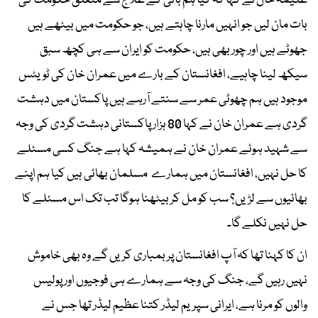
علیمہ خان نے کہا کہ کیا ہم بانی کے علاج سے متعلق حکومت کی
بات مان لیں جو انہیں مارنا چاہتے ہیں، جو حکومت میں بیٹھے ہیں
جھوٹے ہیں اور چور بھی ہیں، حکومت کو ایران سے ہی کچھ سبق
سیکھ لینا چاہیے، افغانستان کے بارے میں عمران خان کی ٹویٹس
موجود ہیں ہم چھوٹی عمر سے سنتے آرہے ہیں پاکستان میں دہشت
گردی ہے عمران خان نے کہا 80 ہزار پاکستانی دہشت گردی کی وجہ
سے شہید ہوئے عمران خان نے ہمیشہ کہا ہے جنگ کسی مسئلے
کا حل نہیں، افغانستان میں ہمارے مسلمان بھائی ہیں کیا ہم اپنے
بھائیوں سے لڑیں؟ سب کو مل کر بیٹھنا ہوگا تب تک اس مسئلے کا
حل نہیں نکلے گا۔
ان کا کہنا تھا کہ آپ افغانستان پر بمباری کریں گے وہ بھی خاموش
نہیں رہیں گے، جنگ کی وجہ سے ہمارے ہی فوجیوں اور پولیس
والوں کو مرنا ہے، ایرانی سپریم لیڈر کتنا عظیم لیڈر تھا جس نے