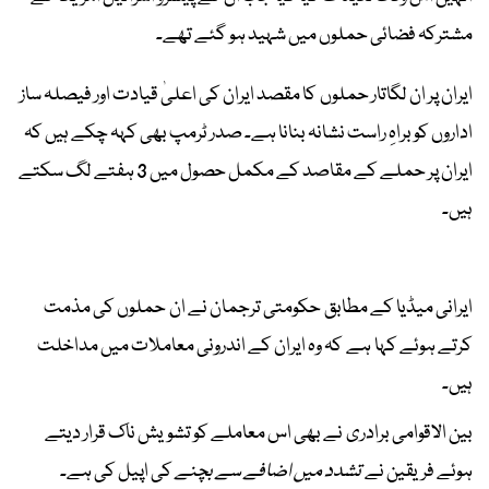
مشترکہ فضائی حملوں میں شہید ہو گئے تھے۔
ایران پر ان لگاتار حملوں کا مقصد ایران کی اعلیٰ قیادت اور فیصلہ ساز
اداروں کو براہِ راست نشانہ بنانا ہے۔ صدر ٹرمپ بھی کہہ چکے ہیں کہ
ایران پر حملے کے مقاصد کے مکمل حصول میں 3 ہفتے لگ سکتے
ہیں۔
ایرانی میڈیا کے مطابق حکومتی ترجمان نے ان حملوں کی مذمت
کرتے ہوئے کہا ہے کہ وہ ایران کے اندرونی معاملات میں مداخلت
ہیں۔
بین الاقوامی برادری نے بھی اس معاملے کو تشویش ناک قرار دیتے
ہوئے فریقین نے
تشدد میں اضافے سے بچنے
کی اپیل کی ہے۔