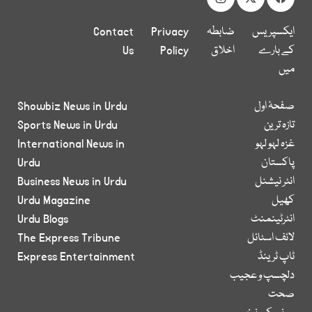
ایکسپریس
ضابطہ
Privacy
Contact
کے بارے
اخلاق
Policy
Us
میں
صفحۂ اول
Showbiz News in Urdu
تازہ ترین
Sports News in Urdu
غزہ لہو لہو
International News in
پاکستان
Urdu
انٹر نیشنل
Business News in Urdu
کھیل
Urdu Magazine
انٹرٹینمنٹ
Urdu Blogs
لائف اسٹائل
The Express Tribune
ٹاپ ٹرینڈ
Express Entertainment
دلچسپ و عجیب
صحت