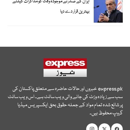
ایران کے صدر نے موجودہ وقت کو مذاکرات کیلئے
بہترین قرار دے دیا
express.pk
خبروں اور حالات حاضرہ سے متعلق پاکستان کی
سب سے زیادہ وزٹ کی جانے والی ویب سائٹ ہے۔ اس ویب سائٹ
پر شائع شدہ تمام مواد کے جملہ حقوق بحق ایکسپریس میڈیا
گروپ محفوظ ہیں۔