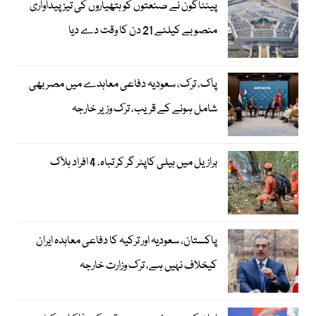
پینٹاگون نے صنعتوں کو ہتھیاروں کی تیز پیداواری
منصوبے کیلئے 21 دن کا وقت دے دیا
پاک، ترک، سعودیہ دفاعی معاہدے میں مصر بھی
شامل ہونے کے قریب، ترک وزیر خارجہ
برازیل میں ہیلی کاپٹر گر کر تباہ، 4 افراد ہلاک
پاکستان، سعودیہ اور ترکیہ کا دفاعی معاہدہ ایران
کیخلاف نہیں ہے، ترک وزارت خارجہ