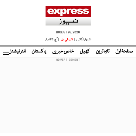
AUGUST 09, 2026
اشتہار لگائیں |
لائیو ٹی وی
| آج کا اخبار
صفحۂ اول
تازہ ترین
کھیل
خاص خبریں
پاکستان
انٹر نیشنل
ٹا