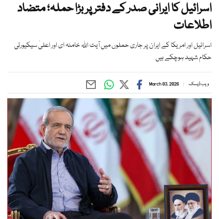
اسرائیل کا ایرانی صدر کے دفتر پر بڑا حملہ؛ متضاد
اطلاعات
اسرائیل اور امریکا کے ایران پر جاری حملوں میں آیت اللہ خامنہ ای اور اعلیٰ سیکیورٹی
حکام شہید ہوچکے ہیں
ویب ڈیسک
March 03, 2026