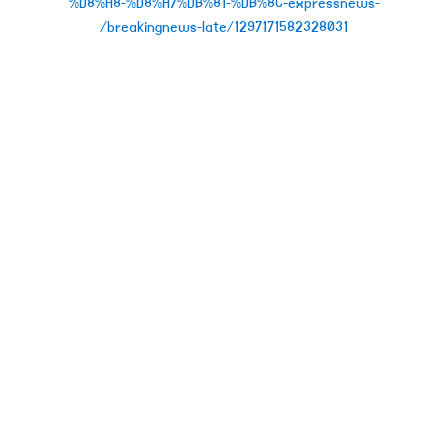
%D8%A8-%D8%A7%DB%81-%DB%8C-expressnews-
breakingnews-late/1297171582328031/