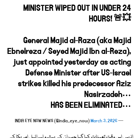
MINISTER WIPED OUT IN UNDER 24
HOURS! 🚨💥
General Majid al-Raza (aka Majid
Ebnelreza / Seyed Majid Ibn al-Reza),
just appointed yesterday as acting
Defense Minister after US-Israel
strikes killed his predecessor Aziz
Nasirzadeh…
HAS BEEN ELIMINATED…
March 3, 2026
— INDIA EYE NOW NEWS (@india_eye_now)
انہیں اس وقت تعینات کیا گیا جب ان کے پیشرو اسرائیل امریکا کے