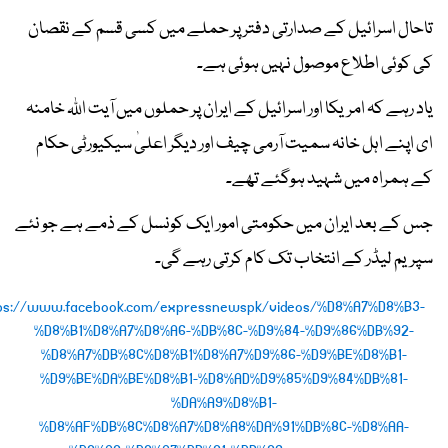
تاحال اسرائیل کے صدارتی دفتر پر حملے میں کسی قسم کے نقصان
کی کوئی اطلاع موصول نہیں ہوئی ہے۔
یاد رہے کہ امریکا اور اسرائیل کے ایران پر حملوں میں آیت اللہ خامنہ
ای اپنے اہل خانہ سمیت آرمی چیف اور دیگر اعلیٰ سیکیورٹی حکام
کے ہمراہ میں شہید ہوگئے تھے۔
جس کے بعد ایران میں حکومتی امور ایک کونسل کے ذمے ہے جو نئے
سپریم لیڈر کے انتخاب تک کام کرتی رہے گی۔
ps://www.facebook.com/expressnewspk/videos/%D8%A7%D8%B3-
%D8%B1%D8%A7%D8%A6-%DB%8C-%D9%84-%D9%86%DB%92-
%D8%A7%DB%8C%D8%B1%D8%A7%D9%86-%D9%BE%D8%B1-
%D9%BE%DA%BE%D8%B1-%D8%AD%D9%85%D9%84%DB%81-
%DA%A9%D8%B1-
%D8%AF%DB%8C%D8%A7%D8%A8%DA%91%DB%8C-%D8%AA-