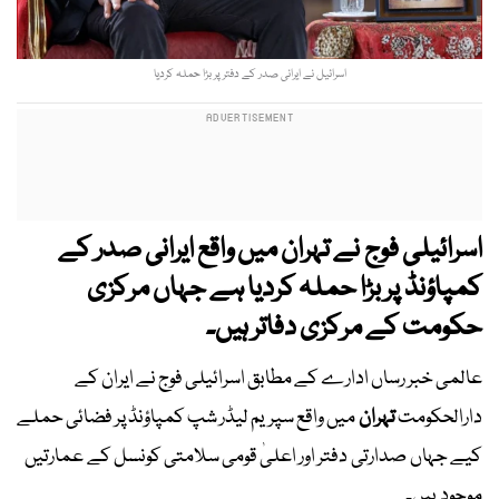
اسرائیل نے ایرانی صدر کے دفتر پر بڑا حملہ کردیا
اسرائیلی فوج نے تہران میں واقع ایرانی صدر کے
کمپاؤنڈ پر بڑا حملہ کردیا ہے جہاں مرکزی
حکومت کے مرکزی دفاتر ہیں۔
عالمی خبر رساں ادارے کے مطابق اسرائیلی فوج نے ایران کے
دارالحکومت
تہران
میں واقع سپریم لیڈر شپ کمپاؤنڈ پر فضائی حملے
کیے جہاں صدارتی دفتر اور اعلیٰ قومی سلامتی کونسل کے عمارتیں
موجود ہیں۔