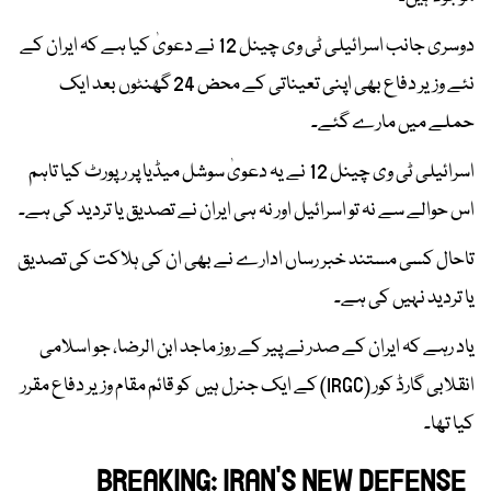
دوسری جانب اسرائیلی ٹی وی چینل 12 نے دعویٰ کیا ہے کہ ایران کے
نئے وزیر دفاع بھی اپنی تعیناتی کے محض 24 گھنٹوں بعد ایک
حملے میں مارے گئے۔
اسرائیلی ٹی وی چینل 12 نے یہ دعویٰ سوشل میڈیا پر رپورٹ کیا تاہم
اس حوالے سے نہ تو اسرائیل اور نہ ہی ایران نے تصدیق یا تردید کی ہے۔
تاحال کسی مستند خبر رساں ادارے نے بھی ان کی ہلاکت کی تصدیق
یا تردید نہیں کی ہے۔
یاد رہے کہ ایران کے صدر نے پیر کے روز ماجد ابن الرضا، جو اسلامی
انقلابی گارڈ کور (IRGC) کے ایک جنرل ہیں کو قائم مقام وزیر دفاع مقرر
کیا تھا۔
BREAKING: IRAN’S NEW DEFENSE