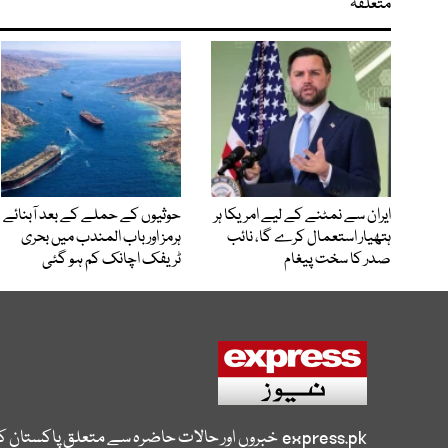
متعلقہ
ایران سے نمٹنے کے لیے امریکا ہر
حوثیوں کے حملے کے بعد آبنائے
ہتھیار استعمال کرے گا، نائب
ہرمز اور باب المندب میں بحری
صدر کا سخت پیغام
ٹریفک اچانک کم ہو گئی
express.pk
خبروں اور حالات حاضرہ سے متعلق پاکستان 