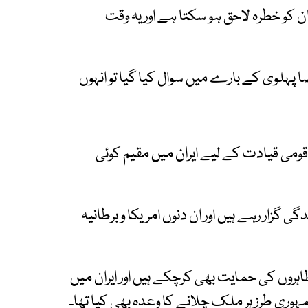
 کو خطرہ لاحق ہو سکتا ہے اور یہ وقت
پہلوی کے بارے میں سوال کیا گیا تو انہوں
قومی قیادت کے لیے ایران میں مقیم کوئی
ے جلاوطنی کی زندگی گزار رہے ہیں اور ان دنوں امریکا و برطانیہ
ہروں کی حمایت بھی کرچکے ہیں اور ایران میں
ری طرز ہر ملک چلانے کا وعدہ بھی کیا تھا۔