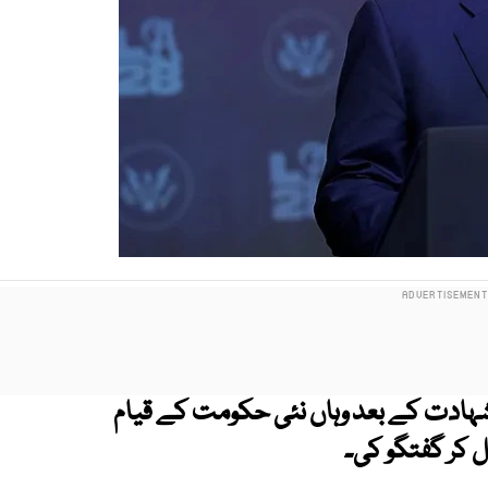
کی شہادت کے بعد وہاں نئی حکومت کے قیام
 کر گفتگو کی۔