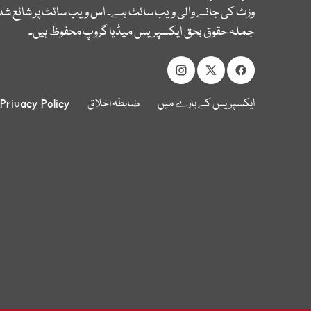
وزٹ کی جانے والی ویب سائٹ ہے۔ اس ویب سائٹ پر شائع شدہ
جملہ حقوق بحق ایکسپریس میڈیا گروپ محفوظ ہیں۔
ایکسپریس کے بارے میں
ضابطہ اخلاق
Privacy Policy