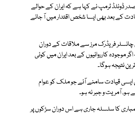
ر ڈونلڈ ٹرمپ نے کہا ہے کہ ایران کے حوالے
دت کے بعد بھی ایسا شخص اقتدار میں آ جائے
 چانسلر فریڈرک مرز سے ملاقات کے دوران
 موجودہ کارروائیوں کے بعد ایران میں کوئی
ترین نتیجہ ہوگا۔
میں ایسی قیادت سامنے آئے جو ملک کو عوام
 ہو، آمریت و جبر نہ ہو۔
ل بمباری کا سلسلہ جاری ہے اس دوران سڑکوں پر