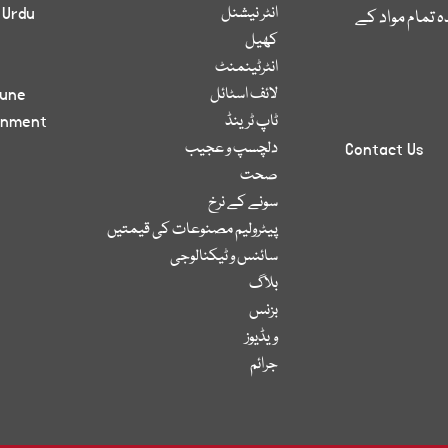
انٹر نیشنل
 Urdu
 تمام مواد کے
کھیل
انٹرٹینمنٹ
لائف اسٹائل
bune
ٹاپ ٹرینڈ
inment
دلچسپ و عجیب
Contact Us
صحت
سونے کے نرخ
پیٹرولیم مصنوعات کی قیمتیں
سائنس و ٹیکنالوجی
بلاگ
بزنس
ویڈیوز
جرائم