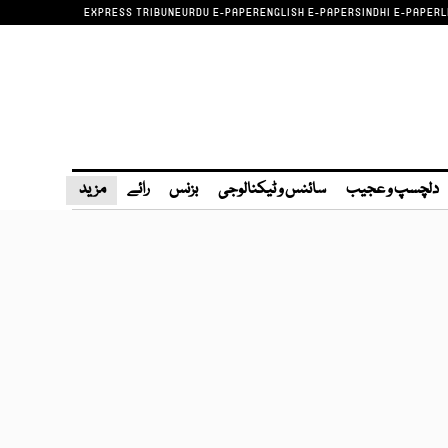
EXPRESS TRIBUNE
URDU E-PAPER
ENGLISH E-PAPER
SINDHI E-PAPER
L
دلچسپ و عجیب
سائنس و ٹیکنالوجی
بزنس
رائے
مزید