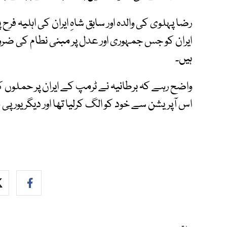
رضا پہلوی کی والدہ اور سابق شاہِ ایران کی اہلیہ فرح 
ایران کو جس جمہوری اور عدل پر مبنی نطام کی ضر
ہیں۔
واضح رہے کہ برطانیہ نے ٹرمپ کے ایران پر حملوں ک
اس آپریشن سے خود کو الگ کرلیا تھا اور دیگر یورپ