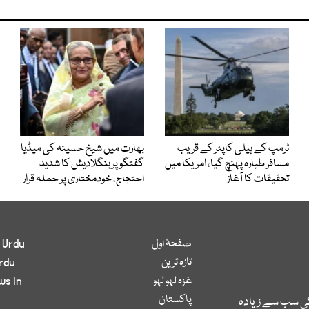
ٹرمپ کے ہیلی کاپٹر کے قریب
بھارت میں شیخ حسینہ کی میڈیا
مسافر طیارہ پہنچ گیا، امریکا میں
گفتگو پر بنگلادیش کا شدید
تحقیقات کا آغاز
احتجاج، خودمختاری پر حملہ قرار
صفحۂ اول
 Urdu
تازہ ترین
rdu
غزہ لہو لہو
ws in
پاکستان
کی سب سے زیادہ