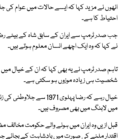
انھوں نے مزید کہا کہ ایسے حالات میں عوام کی جان
احتیاط کا ہے۔
جب صدر ٹرمپ سے ایران کے سابق شاہ کے بیٹے رضا 
نے کہا کہ وہ ایک اچھے انسان معلوم ہوتے ہیں۔
تاہم صدر ٹرمپ نے یہ بھی کہا کہ ان کے خیال میں 
شخصیت ہی زیادہ موزوں ہو سکتی ہے۔
خیال رہے کہ رضا پہلوی 1971 س
میں لابنگ میں بھی مصروف ہیں۔
قبل ازیں وہ ایران میں ہونے والے حکومت مخالف مظا
اقتدار ملنے کی صورت میں بادشاہت کے بجائے جمہو