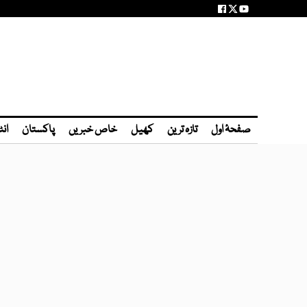
صفحۂ اول
تازہ ترین
کھیل
خاص خبریں
پاکستان
انٹ