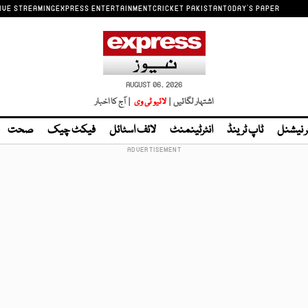
IVE STREAMING
EXPRESS ENTERTAINMENT
CRICKET PAKISTAN
TODAY'S PAPER
AUGUST 06, 2026
اشتہار لگائیں |
لائیو ٹی وی
| آج کا اخبار
ر نیشنل
ٹاپ ٹرینڈ
انٹرٹینمنٹ
لائف اسٹائل
فیکٹ چیک
صحت