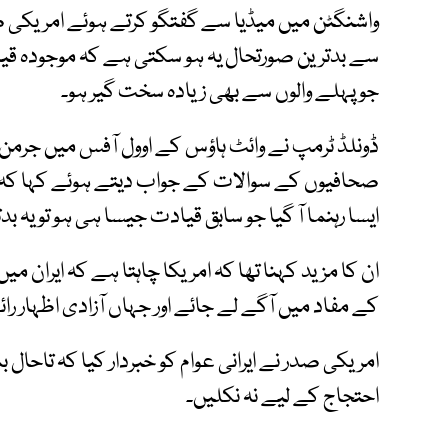
واشنگٹن میں میڈیا سے گفتگو کرتے ہوئے امریکی صد
سے بدترین صورتحال یہ ہو سکتی ہے کہ موجودہ قیا
جو پہلے والوں سے بھی زیادہ سخت گیر ہو۔
ڈونلڈ ٹرمپ نے وائٹ ہاؤس کے اوول آفس میں جرمن
صحافیوں کے سوالات کے جواب دیتے ہوئے کہا کہ اگر
ایسا رہنما آ گیا جو سابق قیادت جیسا ہی ہو تو یہ بد
ان کا مزید کہنا تھا کہ امریکا چاہتا ہے کہ ایران 
کے مفاد میں آگے لے جائے اور جہاں آزادی اظہار رائے
امریکی صدر نے ایرانی عوام کو خبردار کیا کہ تاحا
احتجاج کے لیے نہ نکلیں۔