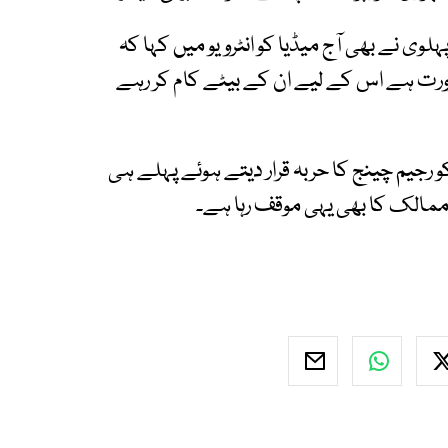
پہلوی نے بھی آج میڈیا کو انٹرویو میں کہا کہ
ورت ہے اس کے لیے ان کے بیٹے کام کر رہے
و رجیم چینج کا حربہ قرار دیتے ہوئے پہلے ہی
ی ممالک کا بھی یہی موقف رہا ہے۔