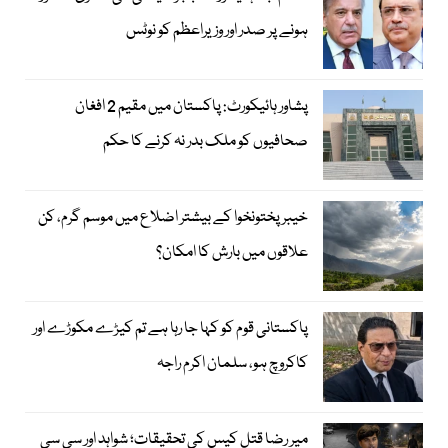
ہونے پر صدر اور وزیراعظم کو نوٹس
پشاور ہائیکورٹ: پاکستان میں مقیم 2 افغان
صحافیوں کو ملک بدر نہ کرنے کا حکم
خیبر پختونخوا کے بیشتر اضلاع میں موسم گرم، کن
علاقوں میں بارش کا امکان؟
پاکستانی قوم کو کہا جا رہا ہے تم کیڑے مکوڑے اور
کاکروچ ہو، سلمان اکرم راجہ
میر رضا قتل کیس کی تحقیقات؛ شواہد اور سی سی