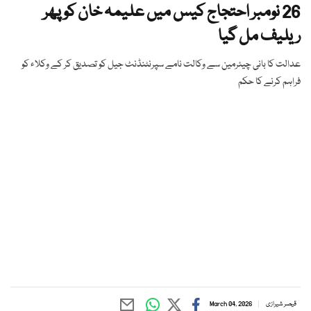
26 نومبر احتجاج کیس میں علیمہ خان کو پھر
ریلیف مل گیا
عدالت کا بانی چیئرمین سے وکالت نامے سپرنٹنڈنٹ جیل کو تصدیق کر کے وکلاء کو
فراہم کرنے کا حکم
قیصر شیرازی
March 04, 2026