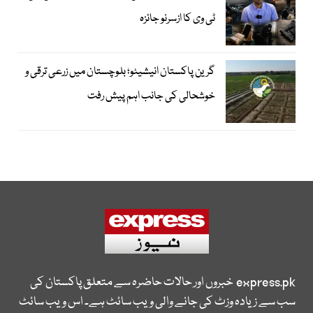
ٹی وی کا ازسرنو جائزہ
گرین پاکستان انیشیٹو؛ بلوچستان میں زرعی ترقی و
خوشحالی کی جانب اہم پیش رفت
express.pk
خبروں اور حالات حاضرہ سے متعلق پاکستان کی
سب سے زیادہ وزٹ کی جانے والی ویب سائٹ ہے۔ اس ویب سائٹ