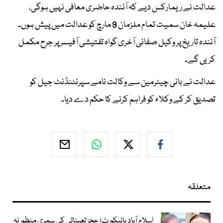
عدالت نے ریمارکس دیے کہ آئندہ حاضری معافی نہیں ہوگی،
علیمہ خان سمیت تمام ملزمان 9 مارچ کو عدالت میں پیش ہوں۔
آئندہ تاریخ پر وکیل صفائی آخری گواہ تفتیشی آفیسر پر جرح مکمل
کریں گے۔
عدالت نے بانی چیئرمین سے وکالت نامے سپرنٹنڈنٹ جیل کو
تصدیق کر کے وکلاء کو فراہم کرنے کا حکم دے دیا۔
متعلقہ
اسلام آباد ہائیکورٹ؛ ججز تعیناتی کی سمری منظور نہ