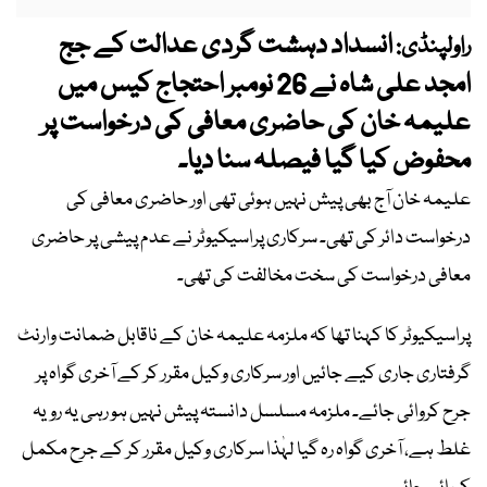
انسداد دہشت گردی عدالت کے جج
راولپنڈی:
امجد علی شاہ نے 26 نومبر احتجاج کیس میں
علیمہ خان کی حاضری معافی کی درخواست پر
محفوض کیا گیا فیصلہ سنا دیا۔
علیمہ خان آج بھی پیش نہیں ہوئی تھی اور حاضری معافی کی
درخواست دائر کی تھی۔ سرکاری پراسیکیوٹر نے عدم پیشی پر حاضری
معافی درخواست کی سخت مخالفت کی تھی۔
پراسیکیوٹر کا کہنا تھا کہ ملزمہ علیمہ خان کے ناقابل ضمانت وارنٹ
گرفتاری جاری کیے جائیں اور سرکاری وکیل مقرر کر کے آخری گواہ پر
جرح کروائی جائے۔ ملزمہ مسلسل دانستہ پیش نہیں ہو رہی یہ رویہ
غلط ہے، آخری گواہ رہ گیا لہٰذا سرکاری وکیل مقرر کر کے جرح مکمل