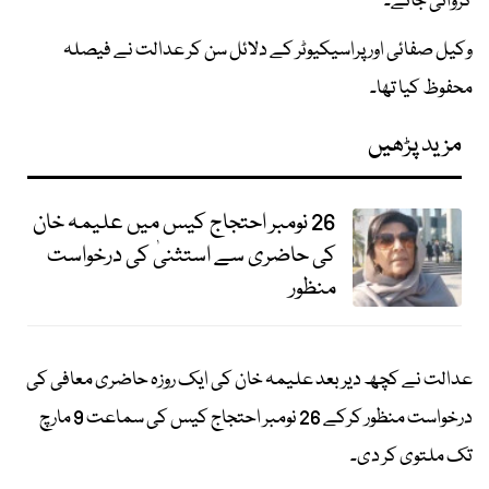
کروائی جائے۔
وکیل صفائی اور پراسیکیوٹر کے دلائل سن کر عدالت نے فیصلہ
محفوظ کیا تھا۔
مزید پڑھیں
26 نومبر احتجاج کیس میں علیمہ خان
کی حاضری سے استثنیٰ کی درخواست
منظور
عدالت نے کچھ دیر بعد علیمہ خان کی ایک روزہ حاضری معافی کی
درخواست منظور کرکے 26 نومبر احتجاج کیس کی سماعت 9 مارچ
تک ملتوی کر دی۔