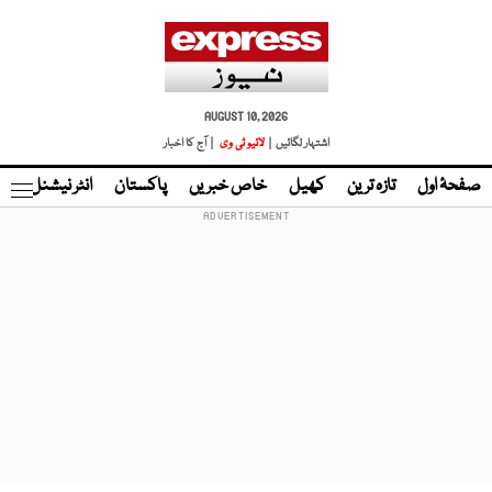
AUGUST 10, 2026
اشتہار لگائیں |
لائیو ٹی وی
| آج کا اخبار
صفحۂ اول
تازہ ترین
کھیل
خاص خبریں
پاکستان
انٹر نیشنل
ٹا