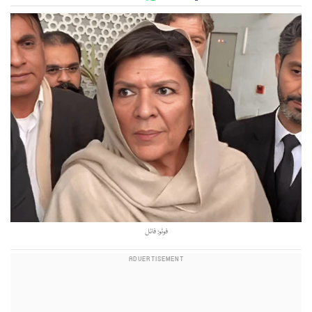
فوٹو: فائل