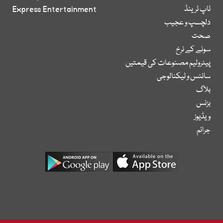
ٹاپ ٹرینڈ
Express Entertainment
دلچسپ و عجیب
صحت
سونے کے نرخ
پیٹرولیم مصنوعات کی قیمتیں
سائنس و ٹیکنالوجی
بلاگ
بزنس
ویڈیوز
جرائم