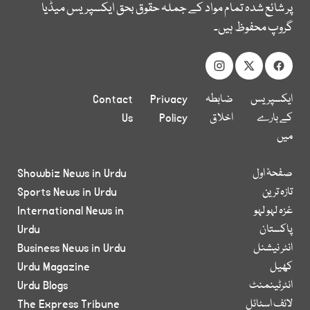
پر شائع شدہ تمام مواد کے جملہ حقوق بحق ایکسپریس میڈیا
گروپ محفوظ ہیں۔
ایکسپریس
ضابطہ
Privacy
Contact
کے بارے
اخلاق
Policy
Us
میں
صفحۂ اول
Showbiz News in Urdu
تازہ ترین
Sports News in Urdu
غزہ لہو لہو
International News in
پاکستان
Urdu
انٹر نیشنل
Business News in Urdu
کھیل
Urdu Magazine
انٹرٹینمنٹ
Urdu Blogs
لائف اسٹائل
The Express Tribune