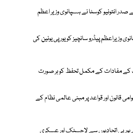
صدر انتونیو کوسٹا نے ہسپانوی وزیر اعظم
وی وزیراعظم پیڈرو سانچیز کو یورپی یونین کی
الک کے مفادات کے مکمل تحفظ کو ہر صورت
می قانون اور قواعد پر مبنی عالمی نظام کے
نے یورپی اتحادیوں سے لاجسٹک اور عسکری