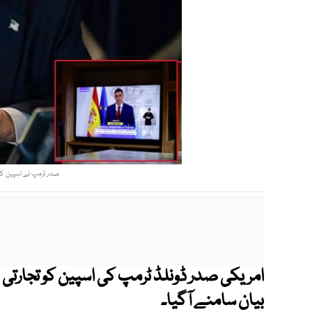
صدر ٹرمپ نے اسپین کو
امریکی صدر ڈونلڈ ٹرمپ کی اسپین کو تجارتی او
بیان سامنے آگیا۔