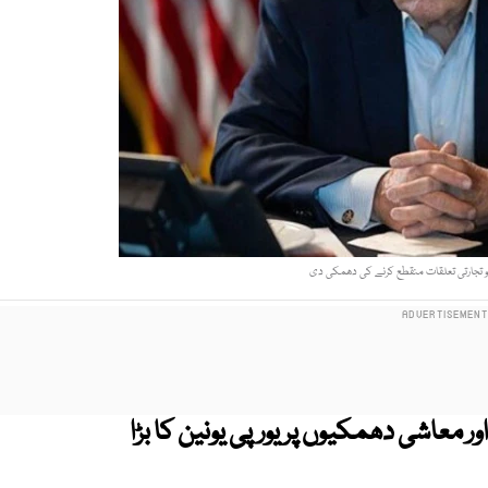
 تجارتی تعلقات منقطع کرنے کی دھمکی دی
ر معاشی دھمکیوں پر یورپی یونین کا بڑا