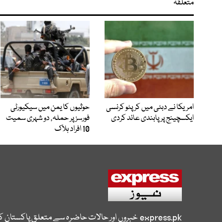
متعلقہ
امریکا نے دبئی میں کرپٹو کرنسی
حوثیوں کا یمن میں سیکیورٹی
ایکسچینج پر پابندی عائد کردی
فورسز پر حملہ, دو شہری سمیت
10 افراد ہلاک
express.pk
خبروں اور حالات حاضرہ سے متعلق پاکستان 