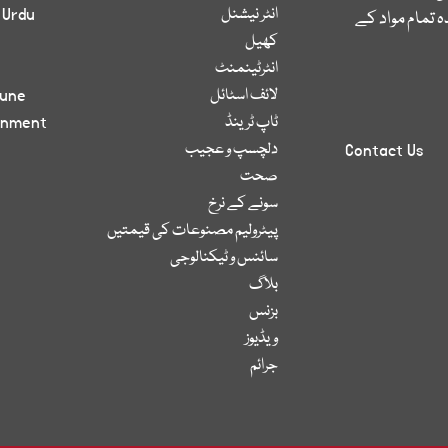
انٹر نیشنل
 Urdu
 تمام مواد کے
کھیل
انٹرٹینمنٹ
لائف اسٹائل
bune
ٹاپ ٹرینڈ
inment
دلچسپ و عجیب
Contact Us
صحت
سونے کے نرخ
پیٹرولیم مصنوعات کی قیمتیں
سائنس و ٹیکنالوجی
بلاگ
بزنس
ویڈیوز
جرائم