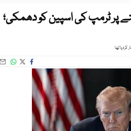
نے پر ٹرمپ کی اسپین کو دھمکی؛
 کردیا تھا