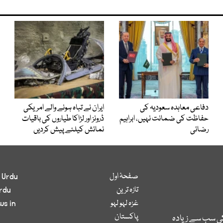
دفاعی معاہدہ سعودیہ کی
ایران نے تباہ ہونے والے امریکی
حفاظت کی ضمانت نہیں، ابراہیم
ڈرونز اور لڑاکا طیاروں کی باقیات
رضائی
نمائش کیلئے پیش کردیں
صفحۂ اول
 Urdu
تازہ ترین
rdu
غزہ لہو لہو
ws in
پاکستان
کی سب سے زیادہ