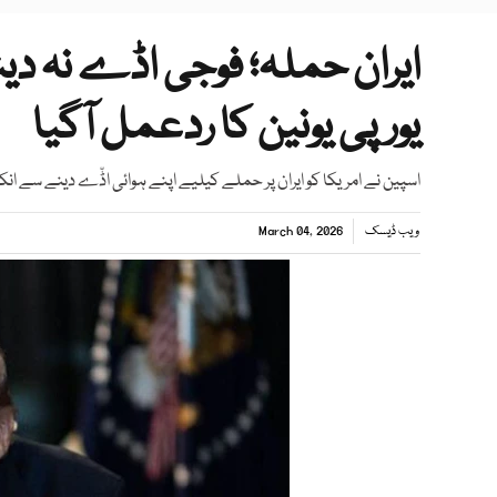
ایران حملہ؛ فوجی اڈے نہ دی
یورپی یونین کا ردعمل آگیا
اسپین نے امریکا کو ایران پر حملے کیلیے اپنے ہوائی اڈّے دینے سے انکار
ویب ڈیسک
March 04, 2026