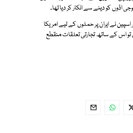
جی اڈوں کو دینے سے انکار کر دیا تھا۔
 اسپین نے ایران پر حملوں کے لیے امریکا
 تو اس کے ساتھ تجارتی تعلقات منقطع