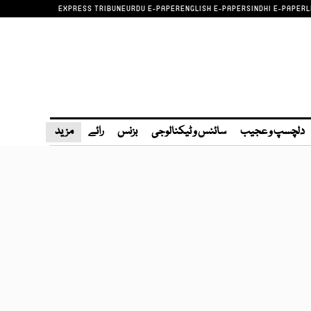
EXPRESS TRIBUNE
URDU E-PAPER
ENGLISH E-PAPER
SINDHI E-PAPER
L
دلچسپ و عجیب
سائنس و ٹیکنالوجی
بزنس
رائے
مزید