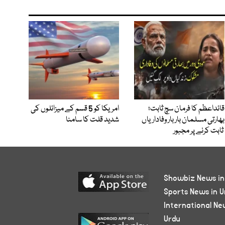
قائداعظم کا فرمان سچ ثابت؛
امریکا کو 5 قسم کے میزائلوں کی
بھارتی مسلمان بار بار وفاداریاں
شدید قلت کا سامنا
ثابت کرنے پر مجبور
Showbiz News in
Sports News in U
International Ne
Urdu