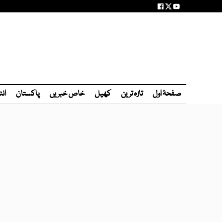
صفحۂ اول
تازہ ترین
کھیل
خاص خبریں
پاکستان
انٹ