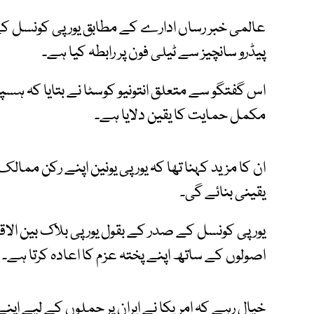
عالمی خبر رساں ادارے کے مطابق یورپی کونسل کے 
پیڈرو سانچیز سے ٹیلی فون پر رابطہ کیا ہے۔
اس گفتگو سے متعلق انتونیو کوسٹا نے بتایا کہ ہسپان
مکمل حمایت کا یقین دلایا ہے۔
ان کا مزید کہنا تھا کہ یورپی یونین اپنے رکن مم
یقینی بنائے گی۔
یورپی کونسل کے صدر کے بقول یورپی بلاک بین الاقوا
اصولوں کے ساتھ اپنے پختہ عزم کا اعادہ کرتا ہے۔
خیال رہے کہ امریکا نے ایران پر حملوں کے لیے اپ