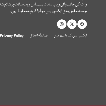
وزٹ کی جانے والی ویب سائٹ ہے۔ اس ویب سائٹ پر شائع شدہ
جملہ حقوق بحق ایکسپریس میڈیا گروپ محفوظ ہیں۔
ایکسپریس کے بارے میں
ضابطہ اخلاق
Privacy Policy