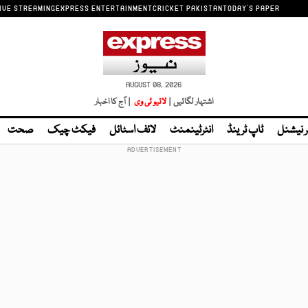
IVE STREAMING
EXPRESS ENTERTAINMENT
CRICKET PAKISTAN
TODAY'S PAPER
AUGUST 08, 2026
اشتہار لگائیں |
لائیو ٹی وی
| آج کا اخبار
ر نیشنل
ٹاپ ٹرینڈ
انٹرٹینمنٹ
لائف اسٹائل
فیکٹ چیک
صحت