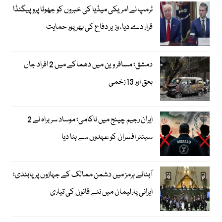
ٹرمپ نے امریکی میڈیا کی خبروں کو جھوٹا پروپیگنڈا
قرار دے دیا، وزیر دفاع کی بھرپور حمایت
دمشق؛ مسافر وین میں دھماکے میں 2 افراد جاں
بحق اور 13 زخمی
ایران رجیم چینج میں ناکامی؛ موساد سربراہ نے 2
سینئر افسران کو عہدوں سے ہٹا دیا
آبنائے ہرمز میں دشمن ممالک کے جہازوں پر پابندی؛
ایرانی پارلیمان میں نئے قانون کی تیاری