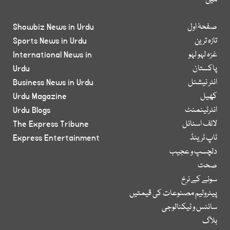
میں
صفحۂ اول
Showbiz News in Urdu
تازہ ترین
Sports News in Urdu
غزہ لہو لہو
International News in
پاکستان
Urdu
انٹر نیشنل
Business News in Urdu
کھیل
Urdu Magazine
انٹرٹینمنٹ
Urdu Blogs
لائف اسٹائل
The Express Tribune
ٹاپ ٹرینڈ
Express Entertainment
دلچسپ و عجیب
صحت
سونے کے نرخ
پیٹرولیم مصنوعات کی قیمتیں
سائنس و ٹیکنالوجی
بلاگ