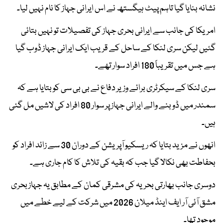
نشانہ بنایا گیا تاہم پیٹ ہیگستھ نے اس ایرانی جہاز کا نام نہیں لیا۔
امریکا کی جانب سے ایرانی بحری جہاز کی تفصیلات تو نہیں بتائی
گئیں لیکن سری لنکا کے ساحل کے قریب ایک ایرانی جہاز ڈوب گیا
ہے جس میں تقریباً 180 افراد سوار تھے۔
سری لنکا کے سیکرٹری برائے وزیر دفاع نے بی بی سی کو بتایا ہے کہ
سمندر میں ڈوبنے والے ایرانی جہاز پر سوار 80 افراد کی لاشیں مل گئی
ہیں۔
انھوں نے مزید بتایا کہ ریسکیو آپریشن کے دوران 30 سے زائد افراد کو
بحفاطت بھی نکالا گیا جب کہ بقیہ کی تلاش کا کام جاری ہے۔
دوسری جانب بھارتی بحریہ کی مشرقی کمان کے مطابق یہ جہاز بحری
مشق آئی آر ایف اینڈ میلان 2026 میں شرکت کے لیے خطے میں
موجود تھا۔