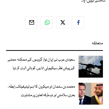
سامنے نہیں آیا۔
متعلقہ
سعودی عرب نے ایران نواز گروہوں کے ممکنہ حملے
کے پیش نظر سیکیورٹی اداروں کو ہائی الرٹ کر دیا
محمد بن سلمان اور میکرون کا اہم ٹیلیفونک رابطہ،
بحری سلامتی اور دو طرفہ تعاون پر مشاورت