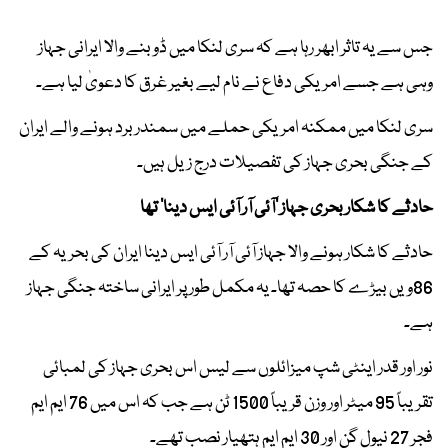
جس سے یہ تاثر ابھر رہا ہے کہ سری لنکا میں ڈوبنے والا ایرانی جہاز
وہی ہے جسے امریکی دفاع نے نام لیے بغیر غرق کا دعویٰ لیا ہے۔
سری لنکا میں ممکنہ امریکی حملے میں سمندر برد ہونے والے ایران
کے جنگی بحری جہاز کی تفصیلات درج زیل ہیں۔
حادثے کا شکار بحری جہاز ’آئی آر آئی ایس دینا‘ تھا
حادثے کا شکار ہونے والا جہاز آئی آر آئی ایس دینا ایران کی بحریہ کے
86ویں بیڑے کا حصہ تھا۔ یہ مکمل طور پر ایرانی ساختہ جنگی جہاز
ہے۔
نور اور قدر اینٹی شپ میزائلوں سے لیس اس بحری جہاز کی لمبائی
تقریباً 95 میٹر اور وزن قریباً 1500 ٹن ہے جب کہ اس میں 76 ایم ایم
فجر 27 نیول گن اور 30 ایم ایم ہتھیار نصب تھے۔