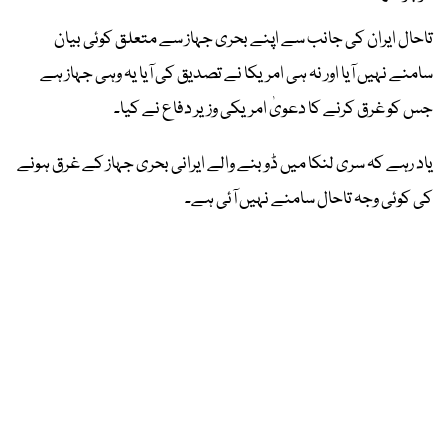
تاحال ایران کی جانب سے اپنے بحری جہاز سے متعلق کوئی بیان
سامنے نہیں آیا اور نہ ہی امریکا نے تصدیق کی آیا یہ وہی جہاز ہے
جس کو غرق کرنے کا دعویٰ امریکی وزیر دفاع نے کیا۔
یاد رہے کہ سری لنکا میں ڈوبنے والے ایرانی بحری جہاز کے غرق ہونے
کی کوئی وجہ تاحال سامنے نہیں آئی ہے۔