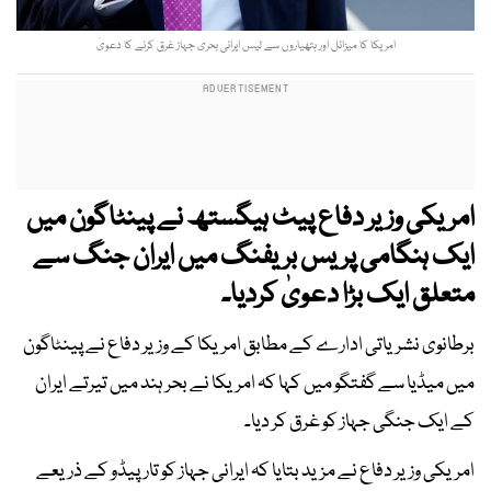
امریکا کا میزائل اور ہتھیاروں سے لیس ایرانی بحری جہاز غرق کرنے کا دعویٰ
امریکی وزیر دفاع پیٹ ہیگستھ نے پینٹاگون میں
ایک ہنگامی پریس بریفنگ میں ایران جنگ سے
متعلق ایک بڑا دعویٰ کردیا۔
برطانوی نشریاتی ادارے کے مطابق امریکا کے وزیر دفاع نے پینٹاگون
میں میڈیا سے گفتگو میں کہا کہ امریکا نے بحر ہند میں تیرتے ایران
کے ایک جنگی جہاز کو غرق کر دیا۔
امریکی وزیر دفاع نے مزید بتایا کہ ایرانی جہاز کو تارپیڈو کے ذریعے