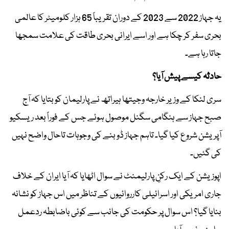
یہ جہاز 2022 سے 2023 کے دوران تقریباً 65 ہزار کلومیٹر کا عالمی
بحری سفر کر چکا ہے اور اسے ایرانی بحری طاقت کی علامت سمجھا
جاتا رہا ہے۔
حادثہ کیسے پیش آیا؟
سری لنکا کے وزیر خارجہ وجیتھا ہیراتھ نے پارلیمان کو بتایا کہ آج
صبح جہاز سے ہنگامی سگنل موصول ہوئے جس کے فوراً بعد ریسکیو
آپریشن شروع کیا گیا۔ تاہم جہاز ڈوبنے کی وجوہات تاحال واضح نہیں
کی گئیں۔
اپوزیشن کے ایک رکنِ پارلیمنٹ نے سوال اٹھایا کہ آیا ایران کے خلاف
جاری امریکی اور اسرائیلی کارروائیوں کے تناظر میں اس جہاز کو نشانہ
بنایا گیا؟ اس سوال پر حکومت کی جانب سے کوئی باضابطہ ردعمل