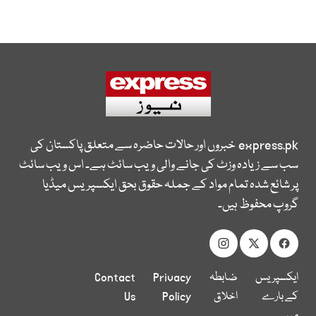
express.pk
خبروں اور حالات حاضرہ سے متعلق پاکستان کی
سب سے زیادہ وزٹ کی جانے والی ویب سائٹ ہے۔ اس ویب سائٹ
پر شائع شدہ تمام مواد کے جملہ حقوق بحق ایکسپریس میڈیا
گروپ محفوظ ہیں۔
ایکسپریس
ضابطہ
Privacy
Contact
کے بارے
اخلاق
Policy
Us