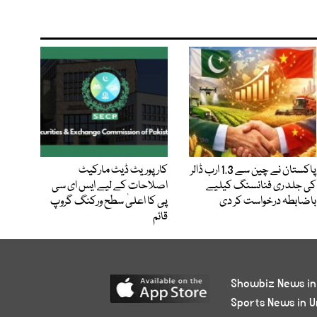
پاکستان نے چین سے 1.3 ارب ڈالر
کارپوریٹ ڈیٹ مارکیٹ
کی جلد ری فنانسنگ کیلیے
اصلاحات کے لیے ایس ای سی
باضابطہ درخواست کر دی
پی کا اعلیٰ سطح ورکنگ گروپ
قائم
Showbiz News in
Sports News in U