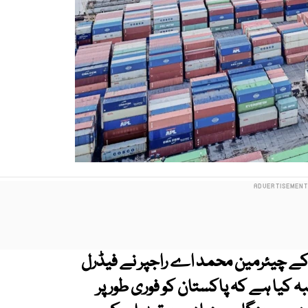
ے چیئرمین محمد اے راجپر نے فیڈرل
بہ کیا ہے کہ پاکستان کو فوری طور پر