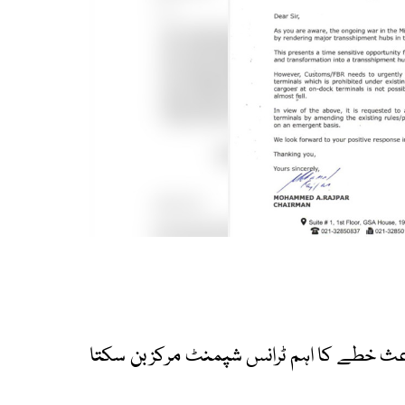
عث خطے کا اہم ٹرانس شپمنٹ مرکز بن سکتا