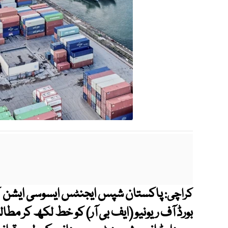
پاکستان شپس ایجنٹس ایسوسی ایشن ک
کراچی:
بورڈ آف ریونیو (ایف بی آر) کو خط لکھ کر مطال