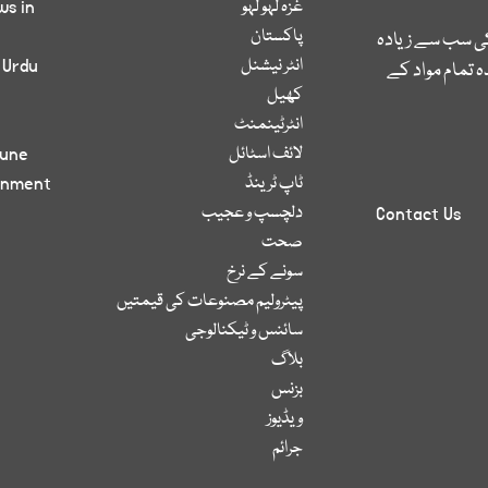
غزہ لہو لہو
ws in
پاکستان
کی سب سے زیادہ
انٹر نیشنل
 Urdu
 تمام مواد کے
کھیل
انٹرٹینمنٹ
لائف اسٹائل
bune
ٹاپ ٹرینڈ
inment
دلچسپ و عجیب
Contact Us
صحت
سونے کے نرخ
پیٹرولیم مصنوعات کی قیمتیں
سائنس و ٹیکنالوجی
بلاگ
بزنس
ویڈیوز
جرائم