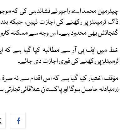
چیئرمین محمد اے راجپر نے نشاندہی کی کہ موجود
ڈاک ٹرمینلز پر رکھنے کی اجازت نہیں، جبکہ بند
گنجائش بھی محدود ہے۔ اس وجہ سے ممکنہ کاروبار
خط میں ایف بی آر سے مطالبہ کیا گیا ہے کہ ای
ٹرمینلز پر رکھنے کی فوری اجازت دی جائے۔
مؤقف اختیار کیا گیا ہے کہ اس اقدام سے نہ صرف ب
زرمبادلہ حاصل ہوگا اور پاکستان علاقائی تجارتی سر