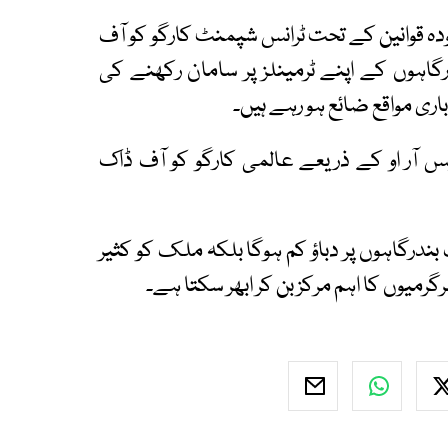
ہ قوانین کے تحت ٹرانس شپمنٹ کارگو کو آف
رگاہوں کے اپنے ٹرمینلز پر سامان رکھنے کی
ی مواقع ضائع ہو رہے ہیں۔
س آر او کے ذریعے عالمی کارگو کو آف ڈاک
ندرگاہوں پر دباؤ کم ہوگا بلکہ ملک کو کثیر
گرمیوں کا اہم مرکز بن کر ابھر سکتا ہے۔