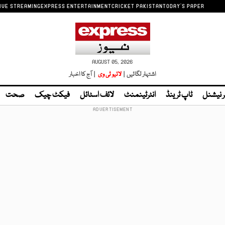
IVE STREAMING
EXPRESS ENTERTAINMENT
CRICKET PAKISTAN
TODAY'S PAPER
AUGUST 05, 2026
اشتہار لگائیں |
لائیو ٹی وی
| آج کا اخبار
ر نیشنل
ٹاپ ٹرینڈ
انٹرٹینمنٹ
لائف اسٹائل
فیکٹ چیک
صحت