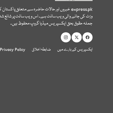
express.pk
خبروں اور حالات حاضرہ سے متعلق پاکستان 
وزٹ کی جانے والی ویب سائٹ ہے۔ اس ویب سائٹ پر شائع شدہ
جملہ حقوق بحق ایکسپریس میڈیا گروپ محفوظ ہیں۔
ایکسپریس کے بارے میں
ضابطہ اخلاق
Privacy Policy