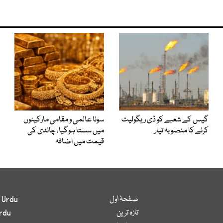
گیس کے شعبے کو ڈی ریگولیٹ
سونا عالمی و مقامی مارکیٹوں
کرنے کا منصوبہ تیار
میں سستا ہوگیا، چاندی کی
قیمت میں اضافہ
صفحۂ اول
 Urdu
تازہ ترین
rdu