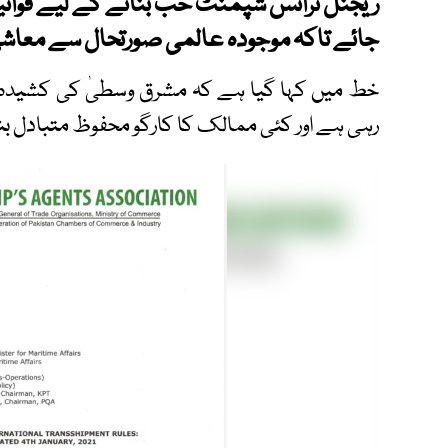
ریجنل ٹرانس شپمنٹ حب بنانے کے لیے قوانین 
جائے تاکہ موجودہ عالمی صورتحال سے معاشی 
خط میں کہا گیا ہے کہ مشرق وسطیٰ کی کشیدہ 
رہی ہے اور کئی ممالک کا کارگو محفوظ متبادل ب