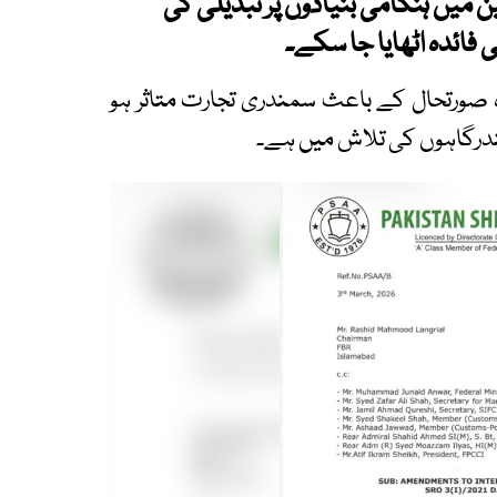
میں ہنگامی بنیادوں پر تبدیلی کی
فائدہ اٹھایا جا سکے۔
صورتحال کے باعث سمندری تجارت متاثر ہو
ندرگاہوں کی تلاش میں ہے۔