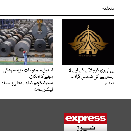
متعلقہ
پی ٹی وی کو چلانے کے لیے 13
اسٹیل مصنوعات مزید مہنگی
ارب روپے کی ضمنی گرانٹ
ہونے کا امکان،
منظور
مینوفیکچررزکیلئے بجلی پر سیلز
ٹیکس عائد