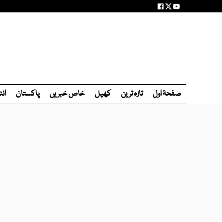
صفحۂ اول
تازہ ترین
کھیل
خاص خبریں
پاکستان
انٹ