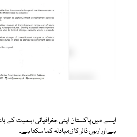
ایسے میں پاکستان اپنی جغرافیائی اہمیت کے با
ہے اور اربوں ڈالر کا زرمبادلہ کما سکتا ہے۔