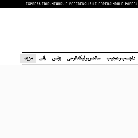
EXPRESS TRIBUNE
URDU E-PAPER
ENGLISH E-PAPER
SINDHI E-PAPER
L
دلچسپ و عجیب
سائنس و ٹیکنالوجی
بزنس
رائے
مزید