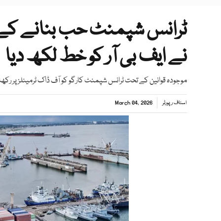
ٹرانس شپمنٹ حب بنانے کے
نے ایف بی آر کو خط لکھ دیا
موجودہ قوانین کے تحت ٹرانس شپمنٹ کارگو کو آف ڈاک ٹرمینلز پر رکھ
اسٹاف رپورٹر
March 04, 2026