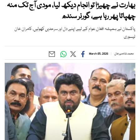
بھارت نے چھیڑا تو انجام دیکھ لیا، مودی آج تک منہ
چھپاتا پھر رہا ہے، گورنر سندھ
پاکستان نے ہمیشہ افغان عوام کے لیے اپنے دل اور سرحدیں کھولیں، کامران خان
ٹیسوری
محمد شاہ میر خان
March 05, 2026