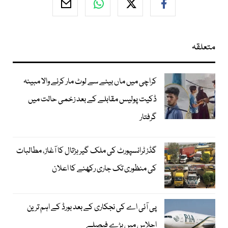
متعلقہ
کراچی میں ماں بیٹے سے لوٹ مار کرنے والا مبینہ
ڈکیت پولیس مقابلے کے بعد زخمی حالت میں
گرفتار
گڈز ٹرانسپورٹ کی ملک گیر ہڑتال کا آغاز، مطالبات
کی منظوری تک جاری رکھنے کا اعلان
پی آئی اے کی نجکاری کے بعد بورڈ کے اہم ترین
اجلاس میں بڑے فیصلے