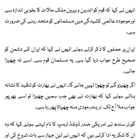
انہوں نے کہا کہ قوم کو اندرون و بیرون ملک حالات کا بخوبی اندازہ ہے
اور موجودہ عالمی کشیدگی میں مسلمانوں کو متحد رہنے کی ضرورت
ہے۔
ایران پر حملوں کا ذکر کرتے ہوئے انہوں نے کہا کہ ایران کے دشمن کو
صحیح طرح جواب دیا گیا ہے، یہ مسلمان قوم ہے، اسے نہ چھیڑا
جائے۔
اگر چھیڑو گے تو چھوڑا نہیں جائے گا۔ انہوں نے بھارت کو تنقید کا نشانہ
بناتے ہوئے کہا کہ بھارت نے بھی جب ہمیں چھیڑا تو اسے بھرپور
جواب ملا آج تک نریندر مودی منہ چھپاتا پھر رہا ہے۔
گورنر سندھ نے امریکی صدر ڈونلڈ ٹرمپ کا نام لیتے ہوئے کہا کہ وہ
ان کا شکریہ ادا کرتے ہیں کہ انہوں نے تین جہاز سے بات شروع کی اور