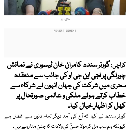
فائل فوٹو
گورنر سندھ کامران خان ٹیسوری نے نمائش
کراچی:
چورنگی پر نجی این جی او کی جانب سے منعقدہ
سحری میں شرکت کی جہاں انہوں نے شرکاء سے
خطاب کرتے ہوئے ملکی و عالمی صورتحال پر
کھل کر اظہارِ خیال کیا۔
گورنر سندھ نے کہا کہ آج کی آمد دیگر تمام دنوں سے افضل ہے
کیونکہ ہم سب مل کر مولا حسنؑ کی ولادت کا جشن منا رہے ہیں۔