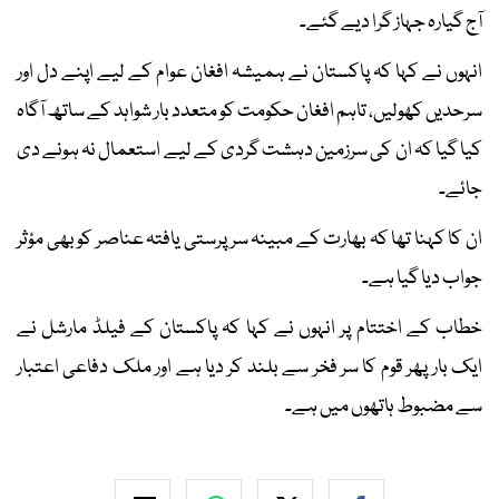
آج گیارہ جہاز گرا دیے گئے۔
انہوں نے کہا کہ پاکستان نے ہمیشہ افغان عوام کے لیے اپنے دل اور
سرحدیں کھولیں، تاہم افغان حکومت کو متعدد بار شواہد کے ساتھ آگاہ
کیا گیا کہ ان کی سرزمین دہشت گردی کے لیے استعمال نہ ہونے دی
جائے۔
ان کا کہنا تھا کہ بھارت کے مبینہ سرپرستی یافتہ عناصر کو بھی مؤثر
جواب دیا گیا ہے۔
خطاب کے اختتام پر انہوں نے کہا کہ پاکستان کے فیلڈ مارشل نے
ایک بار پھر قوم کا سر فخر سے بلند کر دیا ہے اور ملک دفاعی اعتبار
سے مضبوط ہاتھوں میں ہے۔