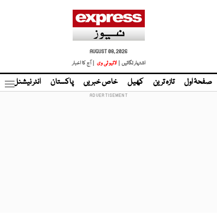
AUGUST 08, 2026
اشتہار لگائیں |
لائیو ٹی وی
| آج کا اخبار
صفحۂ اول
تازہ ترین
کھیل
خاص خبریں
پاکستان
انٹر نیشنل
ٹا