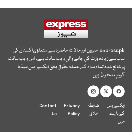
express.pk
خبروں اور حالات حاضرہ سے متعلق پاکستان کی
سب سے زیادہ وزٹ کی جانے والی ویب سائٹ ہے۔ اس ویب سائٹ
پر شائع شدہ تمام مواد کے جملہ حقوق بحق ایکسپریس میڈیا
گروپ محفوظ ہیں۔
ایکسپریس
ضابطہ
Privacy
Contact
کے بارے
اخلاق
Policy
Us
میں