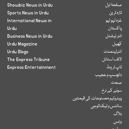
صفحۂ اول
Showbiz News in Urdu
تازہ ترین
Sports News in Urdu
غزہ لہو لہو
International News in
پاکستان
Urdu
انٹر نیشنل
Business News in Urdu
کھیل
Urdu Magazine
انٹرٹینمنٹ
Urdu Blogs
لائف اسٹائل
The Express Tribune
ٹاپ ٹرینڈ
Express Entertainment
دلچسپ و عجیب
صحت
سونے کے نرخ
پیٹرولیم مصنوعات کی قیمتیں
سائنس و ٹیکنالوجی
بلاگ
بزنس