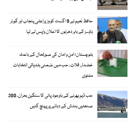
حافظ نعیم نے 9 اگست کو وزیراعلیٰ پنجاب اور گورنر
ہاؤسز کے باہر دھرنوں کا اعلان واپس لے لیا
بلوچستان؛ امن و امان کی صورتحال کے باعث
خضدار، قلات، حب میں ضمنی بلدیاتی انتخابات
ملتوی
حب ڈیم بھرنے کے باوجود پانی کا سنگین بحران، 300
صنعتیں بندش کے دہانے پر پہنچ گئیں