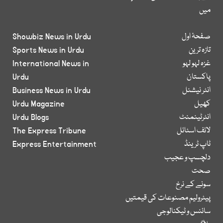
میں
صفحۂ اول
Showbiz News in Urdu
تازہ ترین
Sports News in Urdu
غزہ لہو لہو
International News in
پاکستان
Urdu
انٹر نیشنل
Business News in Urdu
کھیل
Urdu Magazine
انٹرٹینمنٹ
Urdu Blogs
لائف اسٹائل
The Express Tribune
ٹاپ ٹرینڈ
Express Entertainment
دلچسپ و عجیب
صحت
سونے کے نرخ
پیٹرولیم مصنوعات کی قیمتیں
سائنس و ٹیکنالوجی