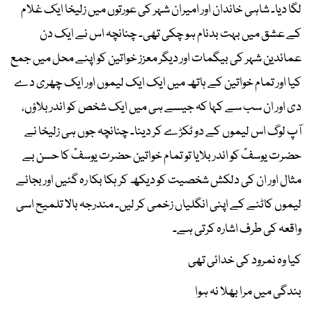
لگا دیا۔ شاہی خاندان اور امیران شہر کی عورتوں میں زلیخا ایک غلام
کے عشق میں بہت بدنام ہو چکی تھی۔ چنانچہ اس نے ایک دن
عمائدین شہر کی بیگمات اور دیگر معزز خواتین کو اپنے محل میں جمع
کیا اور تمام خواتین کے ہاتھ میں ایک ایک لیموں اور ایک چھری دے
دی اور ان سب سے کہا کہ جیسے ہی میں ایک شخص کو اندر بلاؤں،
آپ لوگ اس لیموں کے دو ٹکڑے کر دینا۔ چنانچہ جوں ہی زلیخا نے
حضرت یوسفؑ کو اندر بلایا تو تمام خواتین حضرت یوسفؑ کا حسن بے
مثال اور ان کی دلکش شخصیت کو دیکھ کر ہکا بکا رہ گئیں اور بجائے
لیموں کاٹنے کے اپنی انگلیاں زخمی کر لیں۔ مندرجہ بالا تلمیح اسی
واقعہ کی طرف اشارہ کرتی ہے۔
کیا وہ نمرود کی خدائی تھی
بندگی میں مرا بھلا نہ ہوا