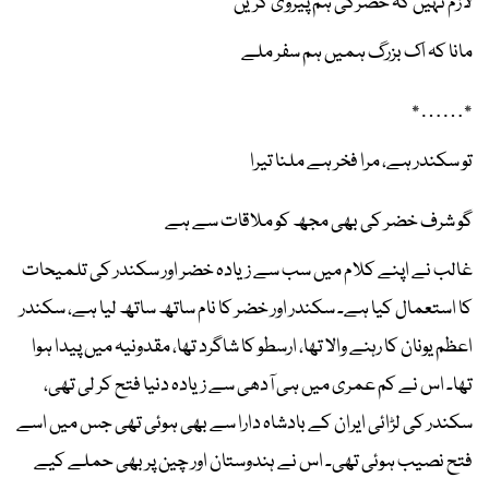
لازم نہیں کہ خضرکی ہم پیروی کریں
مانا کہ اک بزرگ ہمیں ہم سفر ملے
٭……٭
تو سکندر ہے، مرا فخر ہے ملنا تیرا
گو شرف خضر کی بھی مجھ کو ملاقات سے ہے
غالب نے اپنے کلام میں سب سے زیادہ خضر اور سکندر کی تلمیحات
کا استعمال کیا ہے۔ سکندر اور خضر کا نام ساتھ ساتھ لیا ہے، سکندر
اعظم یونان کا رہنے والا تھا، ارسطو کا شاگرد تھا، مقدونیہ میں پیدا ہوا
تھا۔ اس نے کم عمری میں ہی آدھی سے زیادہ دنیا فتح کر لی تھی،
سکندر کی لڑائی ایران کے بادشاہ دارا سے بھی ہوئی تھی جس میں اسے
فتح نصیب ہوئی تھی۔ اس نے ہندوستان اور چین پر بھی حملے کیے