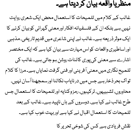
منظر یا واقعہ بیان کر دیتا ہے۔
غالب کے کلام میں تلمیحات کا استعمال محض ایک شعری روایت
نہیں ہے بلکہ ان کے فلسفیانہ افکار اور معنی گہرائی کو بیان کرنے کا
ایک موثر ذریعہ ہے۔ غالب نے اپنی شاعری میں قدیم تاریخی، مذہبی
اور اساطیری واقعات کو اس مہارت سے بیان کیا ہے کہ ایک مختصر
اشارے سے معنی کی پوری کائنات روشن ہو جاتی ہے۔ غالب کی
تلمیح نگاری میں معنی آفرینی اور فنی گرفت نمایاں ہے۔ مرزا کا کلام
تو اک بحر ذخار ہے جس میں در نایاب نکالنا اور سمجھنا آسان نہیں،
محاوروں، تشبیہوں، ترکیبوں، رمز وکنایہ اور تلمیحات کا استعمال جس
طرح غالب نے کیا ہے، دوسروں کے ہاں ناپید ہے۔ غالب کے بعد
تلمیحات کا استعمال اقبال نے کیا ہے اور بہت خوب کیا ہے۔
نقش فریادی ہے کس کی شوخی تحریر کا