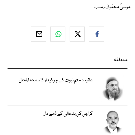
موسیؑ محفوظ رہے ۔
متعلقہ
عقیدہ ختم نبوت کے چوکیدار کا سانحہ ارتحال
کراچی کی بدحالی کے ذمے دار