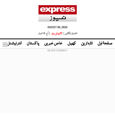
AUGUST 06, 2026
اشتہار لگائیں |
لائیو ٹی وی
| آج کا اخبار
صفحۂ اول
تازہ ترین
کھیل
خاص خبریں
پاکستان
انٹر نیشنل
ٹا