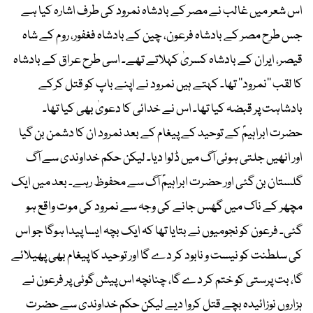
اس شعر میں غالب نے مصر کے بادشاہ نمرود کی طرف اشارہ کیا ہے
جس طرح مصر کے بادشاہ فرعون، چین کے بادشاہ فغفور، روم کے شاہ
قیصر، ایران کے بادشاہ کسریٰ کہلاتے تھے۔ اسی طرح عراق کے بادشاہ
کا لقب ’’نمرود‘‘ تھا۔ کہتے ہیں نمرود نے اپنے باپ کو قتل کرکے
بادشاہت پر قبضہ کیا تھا۔ اس نے خدائی کا دعویٰ بھی کیا تھا۔
حضرت ابراہیمؑ کے توحید کے پیغام کے بعد نمرود ان کا دشمن بن گیا
اور انھیں جلتی ہوئی آگ میں ڈلوا دیا۔ لیکن حکم خداوندی سے آگ
گلستان بن گئی اور حضرت ابراہیمؑ آگ سے محفوظ رہے۔ بعد میں ایک
مچھر کے ناک میں گھس جانے کی وجہ سے نمرود کی موت واقع ہو
گئی۔ فرعون کو نجومیوں نے بتایا تھا کہ ایک بچہ ایسا پیدا ہوگا جو اس
کی سلطنت کو نیست و نابود کر دے گا اور توحید کا پیغام بھی پھیلائے
گا، بت پرستی کو ختم کر دے گا، چنانچہ اس پیش گوئی پر فرعون نے
ہزاروں نوزائیدہ بچے قتل کروا دیے لیکن حکم خداوندی سے حضرت