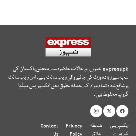
express.pk
خبروں اور حالات حاضرہ سے متعلق پاکستان کی
سب سے زیادہ وزٹ کی جانے والی ویب سائٹ ہے۔ اس ویب سائٹ
پر شائع شدہ تمام مواد کے جملہ حقوق بحق ایکسپریس میڈیا
گروپ محفوظ ہیں۔
ایکسپریس
ضابطہ
Privacy
Contact
کے بارے
اخلاق
Policy
Us