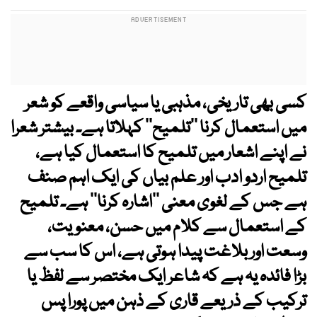
کسی بھی تاریخی، مذہبی یا سیاسی واقعے کو شعر
میں استعمال کرنا ’’تلمیح‘‘ کہلاتا ہے۔ بیشتر شعرا
نے اپنے اشعار میں تلمیح کا استعمال کیا ہے،
تلمیح اردو ادب اور علم بیاں کی ایک اہم صنف
ہے جس کے لغوی معنی ’’اشارہ کرنا‘‘ ہے۔ تلمیح
کے استعمال سے کلام میں حسن، معنویت،
وسعت اور بلاغت پیدا ہوتی ہے، اس کا سب سے
بڑا فائدہ یہ ہے کہ شاعر ایک مختصر سے لفظ یا
ترکیب کے ذریعے قاری کے ذہن میں پورا پس