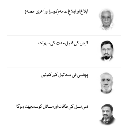
ابلاغ اور ابلاغِ عامہ (دوسرا اور آخری حصہ)
قرض کی قلیل مدت کی سہولت
پچاسی فی صد تیل کے کنوئیں
نئی نسل کی طاقت اور مسائل کو سمجھنا ہوگا