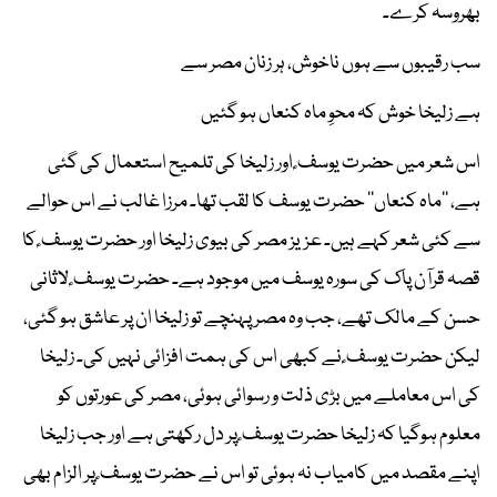
بھروسہ کرے۔
سب رقیبوں سے ہوں ناخوش، ہر زنان مصر سے
ہے زلیخا خوش کہ محوِ ماہ کنعاں ہو گئیں
اس شعر میں حضرت یوسف ؑ اور زلیخا کی تلمیح استعمال کی گئی
ہے، ’’ماہ کنعاں‘‘ حضرت یوسف کا لقب تھا۔ مرزا غالب نے اس حوالے
سے کئی شعر کہے ہیں۔ عزیز مصر کی بیوی زلیخا اور حضرت یوسف ؑ کا
قصہ قرآن پاک کی سورہ یوسف میں موجود ہے۔ حضرت یوسف ؑ لاثانی
حسن کے مالک تھے، جب وہ مصر پہنچے تو زلیخا ان پر عاشق ہو گئی،
لیکن حضرت یوسف ؑ نے کبھی اس کی ہمت افزائی نہیں کی۔ زلیخا
کی اس معاملے میں بڑی ذلت و رسوائی ہوئی، مصر کی عورتوں کو
معلوم ہوگیا کہ زلیخا حضرت یوسف ؑ پر دل رکھتی ہے اور جب زلیخا
اپنے مقصد میں کامیاب نہ ہوئی تو اس نے حضرت یوسف ؑ پر الزام بھی