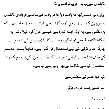
کاغذی ہے پیرہن، ہر پیکر تصویر کا
ایران میں دستور تھا کہ بادشاہ یا حاکم وقت کے سامنے فریادی کاغذی
لباس پہن کر آتے تھے جن کو دیکھتے ہی بادشاہ سمجھ جاتے تھے کہ
یہ مظلوم ہے۔ یہ ایک ایسا اشارہ ہے جیسے خون آلود کپڑا بانس پہ
لٹکانا تاکہ مظلومی فوراً ظاہر ہو جائے۔ کاغذی پیرہن کی تلمیح بے
چارگی ظاہر کرنے کے لیے استعمال کی گئی ہے۔ کنایتاً ہستیٔ مصمم
کی طرف اشارہ ہے۔ ایرانی شعرا نے ’’کاغذی پیرہن‘‘ کی تلمیح کو بہت
استعمال کیا ہے، غالب نے بھی وہیں سے لیا ہے۔
کیا کہا خضر نے سکندر سے
اب کسے رہنما کرے کوئی
٭……٭