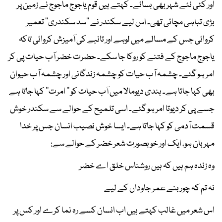
اور کئی نئے شہر بھی بسائے۔ کہتے ہیں قوم یاجوج ماجوج نے زمین پر
بڑی تباہی مچائی تھی۔ اس لیے سکندر نے ’’سد سکندری‘‘ تعمیر
کروائی جس کے مسالے میں لوہے اور تانبے کی آمیزش کروائی تاکہ
یاجوج ماجوج کے فتنے کو روکا جا سکے۔ حضرت خضر آب حیات پی کر
امر ہو گئے۔ چشمہ آب حیات کو چشمہ زندگانی اور چشمہ آب حیوان
بھی کہا جاتا ہے۔ ہندی دیومالا میں آب حیات کو ’’ امرت‘‘ کہا جاتا ہے
جسے پی کر دیوتا امر ہو گئے۔ اسی تلمیح کے حوالے سے سکندر خوش
قسمت آدمی کو کہا جاتا ہے۔ ایسا خوش نصیب انسان جس پر خدا
مہربان ہو، ایک اور خوبصورت شعر خضر کے حوالے سے:
وہ زندہ ہم ہیں کہ ہیں روشناس خلق اے خضر
نہ تم کہ چور بنے عمر جاوداں کے لیے
اس شعر میں غالب کہتے ہیں اب انسان کسے رہ نما کرے اور کس پر