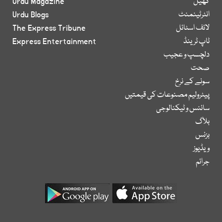
کھیل
Urdu Magazine
انٹرٹینمنٹ
Urdu Blogs
لائف اسٹائل
The Express Tribune
ٹاپ ٹرینڈ
Express Entertainment
دلچسپ و عجیب
صحت
سونے کے نرخ
پیٹرولیم مصنوعات کی قیمتیں
سائنس و ٹیکنالوجی
بلاگ
بزنس
ویڈیوز
جرائم