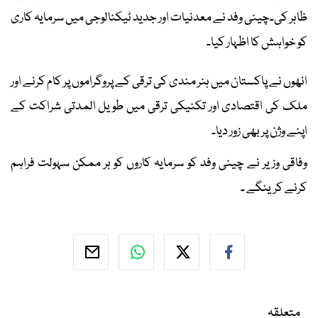
ظاہر کی۔چینی وفد نے معدنیات اور جدید ٹیکنالوجی میں سرمایہ کاری
کو خواہش کا اظہار کیا۔
انھوں نے پاکستان میں ہنر مندی کی ترقی کے پروگراموں پر کام کرنے اور
ملک کی اقتصادی اور تکنیکی ترقی میں طویل المدتی شراکت کے
اپنے وژن پر بھی زور دیا۔
وفاقی وزیر نے چینی وفد کو سرمایہ کاروں کو ہر ممکن سہولت فراہم
کرنے کرینگے ۔
متعلقہ