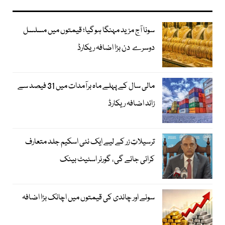
سونا آج مزید مہنگا ہوگیا؛ قیمتوں میں مسلسل
دوسرے دن بڑا اضافہ ریکارڈ
مالی سال کے پہلے ماہ برآمدات میں 31 فیصد سے
زائد اضافہ ریکارڈ
ترسیلاتِ زر کے لیے ایک نئی اسکیم جلد متعارف
کرائی جائے گی، گورنر اسٹیٹ بینک
سونے اور چاندی کی قیمتوں میں اچانک بڑا اضافہ