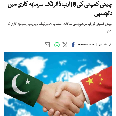
چینی کمپنی کی 10ارب ڈالر تک سرمایہ کاری میں
دلچسپی
چینی کمپنی کی قیصر شیخ سے ملاقات ، معدنیات اور ٹیکنالوجی میں سرمایہ کاری کا
عزم
ارشاد انصاری
March 05, 2026