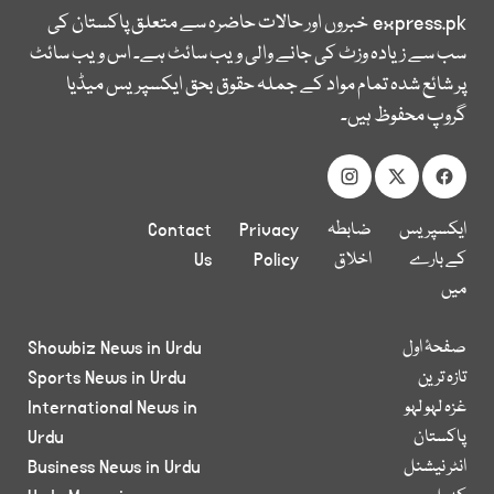
express.pk
خبروں اور حالات حاضرہ سے متعلق پاکستان کی
سب سے زیادہ وزٹ کی جانے والی ویب سائٹ ہے۔ اس ویب سائٹ
پر شائع شدہ تمام مواد کے جملہ حقوق بحق ایکسپریس میڈیا
گروپ محفوظ ہیں۔
ایکسپریس
ضابطہ
Privacy
Contact
کے بارے
اخلاق
Policy
Us
میں
صفحۂ اول
Showbiz News in Urdu
تازہ ترین
Sports News in Urdu
غزہ لہو لہو
International News in
پاکستان
Urdu
انٹر نیشنل
Business News in Urdu