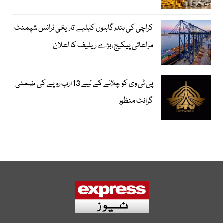
کراچی کی بندرگاہوں کیلیے تاریخی ٹرانس شپمنٹ
مراعاتی پیکیج، بڑے ریلیف کا اعلان
پی ٹی وی کو چلانے کے لیے 13 ارب روپے کی ضمنی
گرانٹ منظور