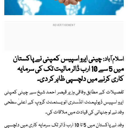
چینی ایرو اسپیس کمپنی نے پاکستان
اسلام آباد:
میں 5 سے 10 ارب ڈالر مالیت تک کی سرمایہ
کاری کرنے میں دلچسپی ظاہر کر دی۔
تفصیلات کے مطابق وفاقی وزیر قیصر احمد شیخ سے چینی کمپنی
ایرو اسپیس ڈیولپمنٹ انڈسٹری انویسٹمنٹ گروپ کے اعلیٰ سطحی
وفد نے لو جنہائی کی قیادت میں ملاقات کی۔
وفد نے پاکستان میں 5 تا 10 ارب ڈالر تک سرمایہ کاری میں دلچسپی