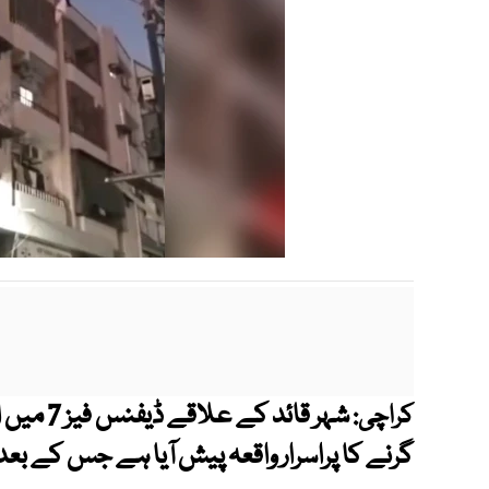
شہر قائد
کراچی:
گرنے کا پراسرار واقعہ پیش آیا ہے جس کے بع