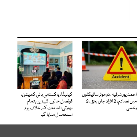
احمد پور شرقیہ، دو موٹر سائیکلوں
کینیڈا، پاکستانی ہائی کمیشن،
میں تصادم، 2 افراد جاں بحق، 3
قونصل خانوں کے زیر اہتمام
زخمی
بھارتی اقدامات کے خلاف یوم
استحصال منایا گیا