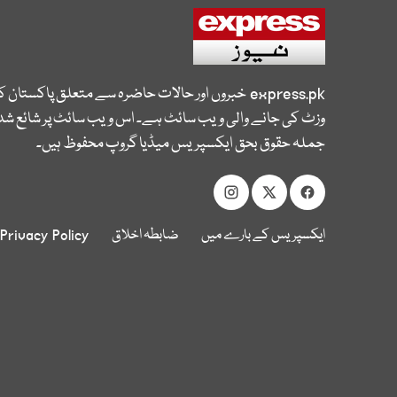
express.pk
خبروں اور حالات حاضرہ سے متعلق پاکستان 
وزٹ کی جانے والی ویب سائٹ ہے۔ اس ویب سائٹ پر شائع شدہ
جملہ حقوق بحق ایکسپریس میڈیا گروپ محفوظ ہیں۔
ایکسپریس کے بارے میں
ضابطہ اخلاق
Privacy Policy