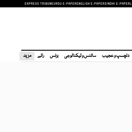
EXPRESS TRIBUNE
URDU E-PAPER
ENGLISH E-PAPER
SINDHI E-PAPER
L
دلچسپ و عجیب
سائنس و ٹیکنالوجی
بزنس
رائے
مزید