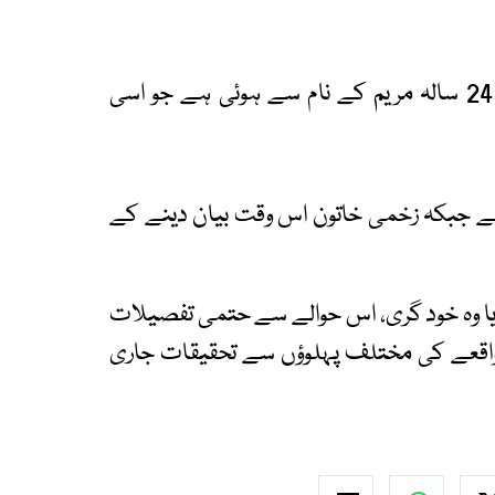
پولیس کا کہنا ہے کہ متاثرہ خاتون کی شناخت 24 سالہ مریم کے نام سے ہوئی ہے جو اسی
ہے جبکہ زخمی خاتون اس وقت بیان دینے کے
 یا وہ خود گری، اس حوالے سے حتمی تفصیلات
واقعے کی مختلف پہلوؤں سے تحقیقات جاری