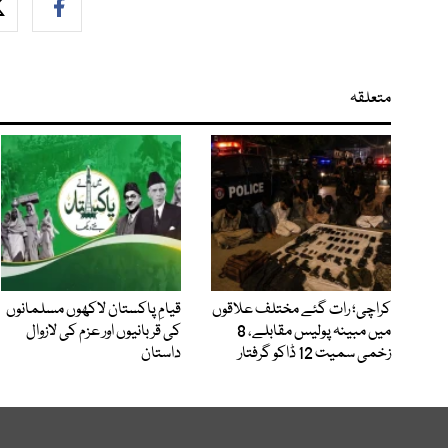
متعلقہ
کراچی؛ رات گئے مختلف علاقوں
قیامِ پاکستان لاکھوں مسلمانوں
میں مبینہ پولیس مقابلے، 8
کی قربانیوں اور عزم کی لازوال
زخمی سمیت 12 ڈاکو گرفتار
داستان