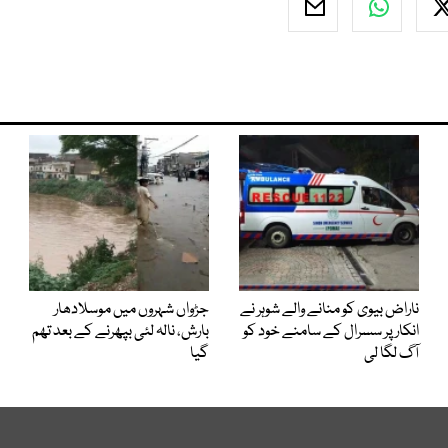
ناراض بیوی کو منانے والے شوہر نے
جڑواں شہروں میں موسلادھار
انکار پر سسرال کے سامنے خود کو
بارش، نالہ لئی بپھرنے کے بعد تھم
آگ لگا لی
گیا