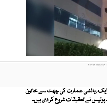
 کے علاقے ڈیفنس فیز 7 میں ایک رہائشی عمارت کی چھت سے خاتون
د پولیس نے تحقیقات شروع کر دی ہیں۔