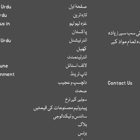
صفحۂ اول
 Urdu
تازہ ترین
rdu
غزہ لہو لہو
ws in
پاکستان
کی سب سے زیادہ
انٹر نیشنل
 Urdu
 تمام مواد کے
کھیل
انٹرٹینمنٹ
لائف اسٹائل
bune
ٹاپ ٹرینڈ
inment
دلچسپ و عجیب
Contact Us
صحت
سونے کے نرخ
پیٹرولیم مصنوعات کی قیمتیں
سائنس و ٹیکنالوجی
بلاگ
بزنس