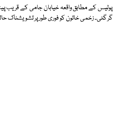
پولیس کے مطابق واقعہ خیابان جامی کے قریب پ
گر گئی۔ زخمی خاتون کو فوری طور پر تشویشناک حالت