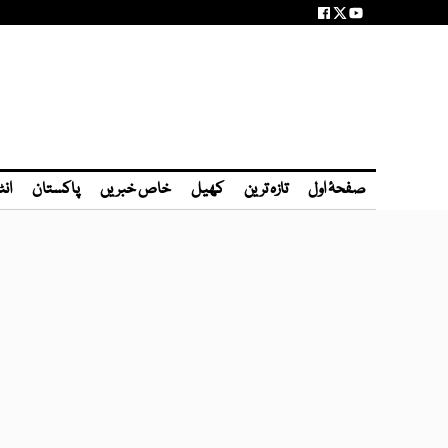
صفحۂ اول
تازہ ترین
کھیل
خاص خبریں
پاکستان
انٹ