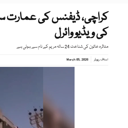
کراچی، ڈیفنس کی عمارت سے پ
کی ویڈیو وائرل
متاثرہ خاتون کی شناخت 24 سالہ مریم کے نام سے ہوئی ہے
اسٹاف رپورٹر
March 05, 2026