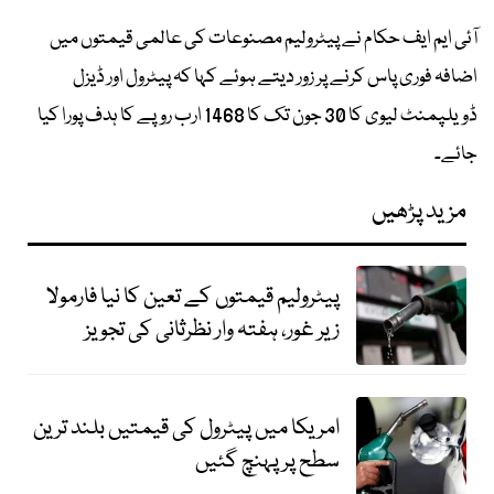
آئی ایم ایف حکام نے پیٹرولیم مصنوعات کی عالمی قیمتوں میں
اضافہ فوری پاس کرنے پر زور دیتے ہوئے کہا کہ پیٹرول اور ڈیزل
ڈویلپمنٹ لیوی کا 30 جون تک کا 1468 ارب روپے کا ہدف پورا کیا
جائے۔
مزید پڑھیں
پیٹرولیم قیمتوں کے تعین کا نیا فارمولا
زیر غور، ہفتہ وار نظرثانی کی تجویز
امریکا میں پیٹرول کی قیمتیں بلند ترین
سطح پر پہنچ گئیں