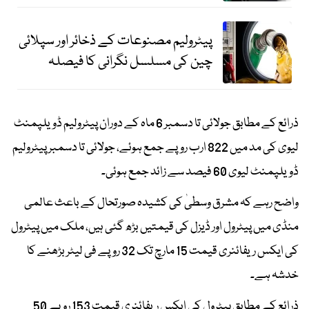
پیٹرولیم مصنوعات کے ذخائر اور سپلائی
چین کی مسلسل نگرانی کا فیصلہ
ذرائع کے مطابق جولائی تا دسمبر 6 ماہ کے دوران پیٹرولیم ڈویلپمنٹ
لیوی کی مد میں 822 ارب روپے جمع ہوئے، جولائی تا دسمبر پیٹرولیم
ڈویلپمنٹ لیوی 60 فیصد سے زائد جمع ہوئی۔
واضح رہے کہ مشرق وسطیٰ کی کشیدہ صورتحال کے باعث عالمی
منڈی میں پیٹرول اور ڈیزل کی قیمتیں بڑھ گئی ہیں، ملک میں پیٹرول
کی ایکس ریفائنری قیمت 15 مارچ تک 32 روپے فی لیٹر بڑھنے کا
خدشہ ہے۔
ذرائع کے مطابق پیٹرول کی ایکس ریفائنری قیمت 153 روپے 50