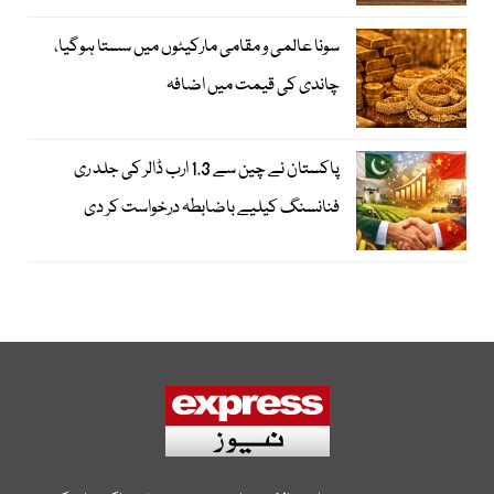
سونا عالمی و مقامی مارکیٹوں میں سستا ہوگیا،
چاندی کی قیمت میں اضافہ
پاکستان نے چین سے 1.3 ارب ڈالر کی جلد ری
فنانسنگ کیلیے باضابطہ درخواست کر دی