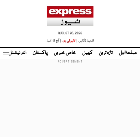
AUGUST 05, 2026
اشتہار لگائیں |
لائیو ٹی وی
| آج کا اخبار
صفحۂ اول
تازہ ترین
کھیل
خاص خبریں
پاکستان
انٹر نیشنل
ٹا