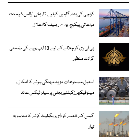
کراچی کی بندرگاہوں کیلیے تاریخی ٹرانس شپمنٹ
مراعاتی پیکیج، بڑے ریلیف کا اعلان
پی ٹی وی کو چلانے کے لیے 13 ارب روپے کی ضمنی
گرانٹ منظور
اسٹیل مصنوعات مزید مہنگی ہونے کا امکان،
مینوفیکچررزکیلئے بجلی پر سیلز ٹیکس عائد
گیس کے شعبے کو ڈی ریگولیٹ کرنے کا منصوبہ
تیار