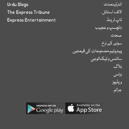
انٹرٹینمنٹ
Urdu Blogs
لائف اسٹائل
The Express Tribune
ٹاپ ٹرینڈ
Express Entertainment
دلچسپ و عجیب
صحت
سونے کے نرخ
پیٹرولیم مصنوعات کی قیمتیں
سائنس و ٹیکنالوجی
بلاگ
بزنس
ویڈیوز
جرائم