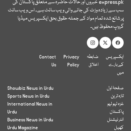
express.pk
خبروں اور حالات حاضرہ سے متعلق پاکستان کی
سب سے زیادہ وزٹ کی جانے والی ویب سائٹ ہے۔ اس ویب سائٹ
پر شائع شدہ تمام مواد کے جملہ حقوق بحق ایکسپریس میڈیا
گروپ محفوظ ہیں۔
ایکسپریس
ضابطہ
Privacy
Contact
کے بارے
اخلاق
Policy
Us
میں
صفحۂ اول
Showbiz News in Urdu
تازہ ترین
Sports News in Urdu
غزہ لہو لہو
International News in
پاکستان
Urdu
انٹر نیشنل
Business News in Urdu
کھیل
Urdu Magazine