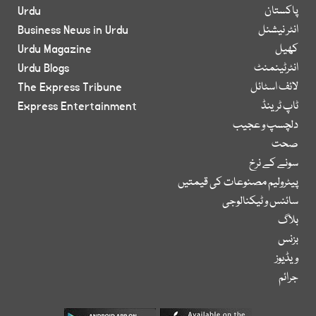
پاکستان
Urdu
انٹر نیشنل
Business News in Urdu
کھیل
Urdu Magazine
انٹرٹینمنٹ
Urdu Blogs
لائف اسٹائل
The Express Tribune
ٹاپ ٹرینڈ
Express Entertainment
دلچسپ و عجیب
صحت
سونے کے نرخ
پیٹرولیم مصنوعات کی قیمتیں
سائنس و ٹیکنالوجی
بلاگ
بزنس
ویڈیوز
جرائم