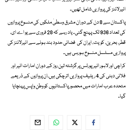
ائیرلائنز کی پروازیں شامل تھیں۔
پاکستان سے 8 دن کے دوران مشرق وسطیٰ ملکوں کی منسوخ پروازوں
کی تعداد 936 تک پہنچ گئی۔ یاد رہے کہ 28 فروری سے یو اے ای،
قطر، بحرین، کویت، ایران کی فضائی حدود بند ہونے سے ائیرلائنز کی
پروازیں مسلسل منسوخ ہورہی ہیں۔
کراچی اور لاہور ائیرپورٹس پر گزشتہ تین روز کے دوران امارات ائیر اور
فلائی دبئی کی 4 ریلیف پروازیں اترچکی ہیں،ان پروازوں کے ذریعے
متحدہ عرب امارات میں محصور پاکستانیوِں کو وطن واپس پہنچایا
گیا۔