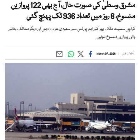
مشرق وسطیٰ کی صورت حال، آج بھی 122 پروازیں
منسوخ، 8 روز میں تعداد 936 تک پہنچ گئی
کراچی سمیت ملک بھر کے ایئرپورٹس سے سعودی عرب، دبئی اور دیگر ممالک جانے
والی پروازیں منسوخ ہوئیں
آفتاب خان
March 07, 2026