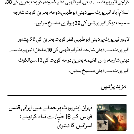
کراچی ائیرپورٹ سے دبئی، ابو ظہبی قطر، شارجہ، کویت بحرین کی 38،
اسلام آباد ائیر پورٹ سے دبئی ابو ظہبی،دوحہ، بحرین کویت شارجہ
سمیت دیگر ائیرپورٹس کی 30 پروازیں منسوخ ہوئیں۔
لاہورائیرپورٹ پر دبئی ابو ظہبی قطر کویت بحرین کی 20، پشاور
ائیرپورٹ سے دبئی شارجہ قطر ابو ظہبی کی 10،ملتان ائیرپورٹ سے
دبئی شارجہ، راس الخیمہ بحرین دوحہ کویت کی 10، سیالکوٹ
ائیرپورٹ سے دبئی منسوخ ہوئیں۔
مزید پڑھیں
تہران ایئرپورٹ پر حملے میں ایرانی قدس
فورس کے 16 طیارے تباہ کردیئے؛
اسرائیل کا دعویٰ