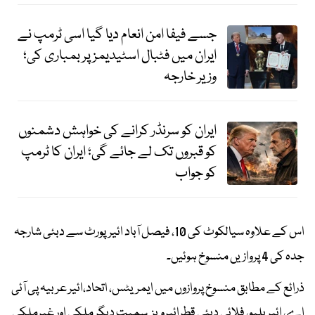
جسے فیفا امن انعام دیا گیا اسی ٹرمپ نے
ایران میں فٹبال اسٹیدیمز پر بمباری کی؛
وزیر خارجہ
ایران کو سرنڈر کرانے کی خواہش دشمنوں
کو قبروں تک لے جائے گی؛ ایران کا ٹرمپ
کو جواب
اس کے علاوہ سیالکوٹ کی 10، فیصل آباد ائیرپورٹ سے دبئی شارجہ
جدہ کی 4 پروازیں منسوخ ہوئیں۔
ذرائع کے مطابق منسوخ پروازوں میں ایمریٹس، اتحاد،ائیر عربیہ پی آئی
اے، ائیربلیو، فلائی دبئی قطرائیرویز سمیت دیگر ملکی اور غیرملکی