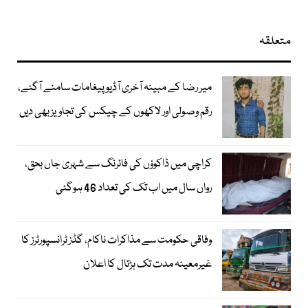
متعلقہ
میر رضا کے مبینہ آخری آڈیو پیغامات سامنے آگئے،
رقم وصولی اور لاکھوں کے چیکس کی تجاویز بھی دیں
کراچی میں ڈاکوؤں کی فائرنگ سے شہری جاں بحق،
رواں سال میں اب تک کی تعداد 46 ہوگئی
وفاقی حکومت سے مذاکرات ناکام، گڈز ٹرانسپورٹرز کا
غیرمعینہ مدت تک ہڑتال کا اعلان