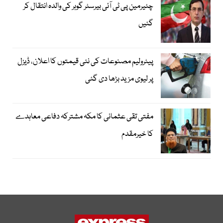
چئیرمین پی ٹی آئی بیرسٹر گوہر کی والدہ انتقال کر
گئیں
پیٹرولیم مصنوعات کی نئی قیمتوں کا اعلان، ڈیزل
پر لیوی مزید بڑھا دی گئی
مفتی تقی عثمانی کا مکہ مشترکہ دفاعی معاہدے
کا خیرمقدم