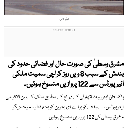
فوٹو: فائل
مشرق وسطیٰ کی صورت حال اور فضائی حدود کی
بندش کے سبب 8 ویں روز کراچی سمیت ملکی
ائیرپورٹس سے 122 پروازیں منسوخ ہوئیں۔
پاکستان ایئرپورٹ اتھارٹی کے ذرائع کے مطابق ملک کے بین الاقوامی
ایئرپورٹس سے ہفتےکویو اے ای بحرین کویت، قطر سمیت دیگر
مشرق وسطی کی 122 پروازیں منسوخ ہوئیں۔