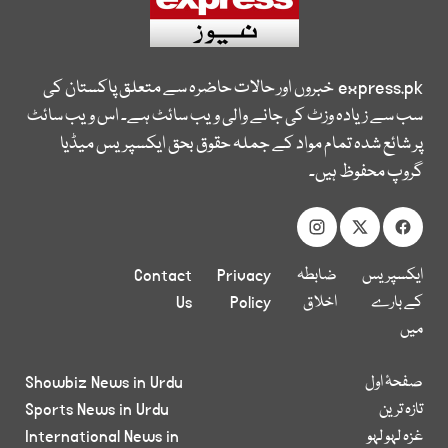
express.pk
خبروں اور حالات حاضرہ سے متعلق پاکستان کی
سب سے زیادہ وزٹ کی جانے والی ویب سائٹ ہے۔ اس ویب سائٹ
پر شائع شدہ تمام مواد کے جملہ حقوق بحق ایکسپریس میڈیا
گروپ محفوظ ہیں۔
ایکسپریس
ضابطہ
Privacy
Contact
کے بارے
اخلاق
Policy
Us
میں
صفحۂ اول
Showbiz News in Urdu
تازہ ترین
Sports News in Urdu
غزہ لہو لہو
International News in