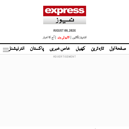
AUGUST 08, 2026
اشتہار لگائیں |
لائیو ٹی وی
| آج کا اخبار
صفحۂ اول
تازہ ترین
کھیل
خاص خبریں
پاکستان
انٹر نیشنل
ٹا