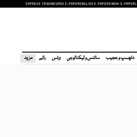
EXPRESS TRIBUNE
URDU E-PAPER
ENGLISH E-PAPER
SINDHI E-PAPER
L
دلچسپ و عجیب
سائنس و ٹیکنالوجی
بزنس
رائے
مزید