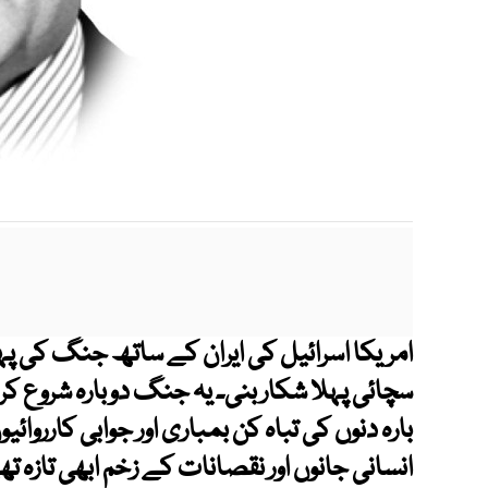
امریکا اسرائیل کی ایران کے ساتھ جنگ کی
سچائی پہلا شکار بنی۔ یہ جنگ دوبارہ شروع ک
بارہ دنوں کی تباہ کن بمباری اور جوابی کاررو
انسانی جانوں اور نقصانات کے زخم ابھی تازہ تھ