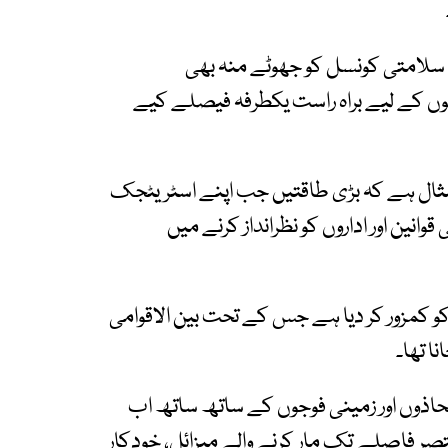
ں سلامتی کونسل کو جھوٹے منہ بھی
وں کے لیے براہ راست یکطرفہ فیصلے کیے
مثال ہے کہ بڑی طاقتیں جب اپنے اسٹریٹجک
ین اور اداروں کو نظرانداز کرنے میں
 کمزور کر دیا ہے جس کے تحت بین الاقوامی
ا تھا۔
حاذوں اور زمینی فوجوں کے ساتھ ساتھ اب
تصر فاصلے تک مار کرنے والے میزائل، خودکار