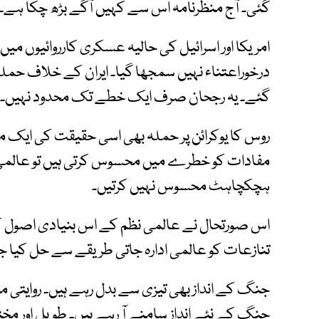
گئی۔ آج منظرنامہ اس سے کہیں آگے بڑھ چکا ہے۔
امریکا اور اسرائیل کی حالیہ عسکری کارروائیوں می
درخوراعتناء نہیں سمجھا گیا۔ ایران کے خلاف حمل
گئے۔ یہ رجحان صرف ایک خطے تک محدود نہیں۔
روس کا یوکرائن پر حملہ بھی اسی حقیقت کی ایک 
مفادات کو خطرے میں محسوس کرتی ہیں تو عالمی قوان
ہچکچاہٹ محسوس نہیں کرتیں۔
اس صورتحال نے عالمی نظم کے اس بنیادی اصول کو
تنازعات کو عالمی ادارہ جاتی طریقے سے حل کیا جان
جنگ کے انداز بھی تیزی سے بدل رہے ہیں۔ روایتی م
جنگ کے نئے انداز سامنے آ رہے ہیں۔ طویل اور مخ