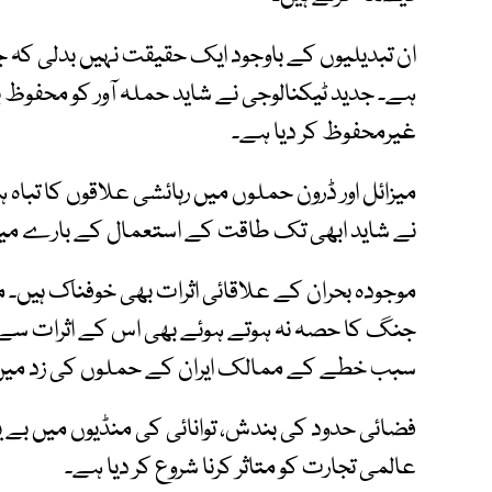
ان تبدیلیوں کے باوجود ایک حقیقت نہیں بدلی کہ ج
ہے۔ جدید ٹیکنالوجی نے شاید حملہ آور کو محفوظ بنا
غیرمحفوظ کر دیا ہے۔
میزائل اور ڈرون حملوں میں رہائشی علاقوں کا تباہ ہ
نے شاید ابھی تک طاقت کے استعمال کے بارے میں
موجودہ بحران کے علاقائی اثرات بھی خوفناک ہیں۔
جنگ کا حصہ نہ ہوتے ہوئے بھی اس کے اثرات سے 
سبب خطے کے ممالک ایران کے حملوں کی زد میں 
فضائی حدود کی بندش، توانائی کی منڈیوں میں بے ی
عالمی تجارت کو متاثر کرنا شروع کر دیا ہے۔