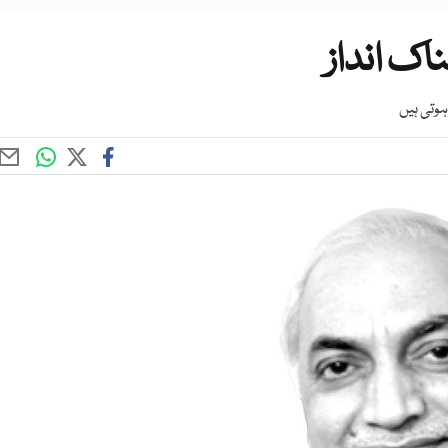
اک انداز
ہوتی ہیں