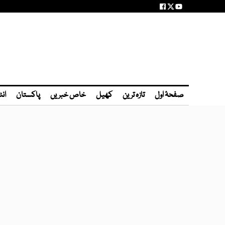
صفحۂ اول
تازہ ترین
کھیل
خاص خبریں
پاکستان
انٹ