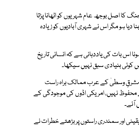
نگ کا اصل بوجھ عام شہریوں کو اٹھانا پڑتا
 دیا ہو مگر اس نے شہری آبادیوں کو زیادہ
ونا اس بات کی یاددہانی ہے کہ انسانی تاریخ
 کوئی بنیادی سبق نہیں سیکھا۔
 مشرقِ وسطیٰ کے عرب ممالک براہ راست
محفوظ نہیں، امریکی اڈوں کی موجودگی کے
آئے۔
قینی اور سمندری راستوں پر بڑھتے خطرات نے