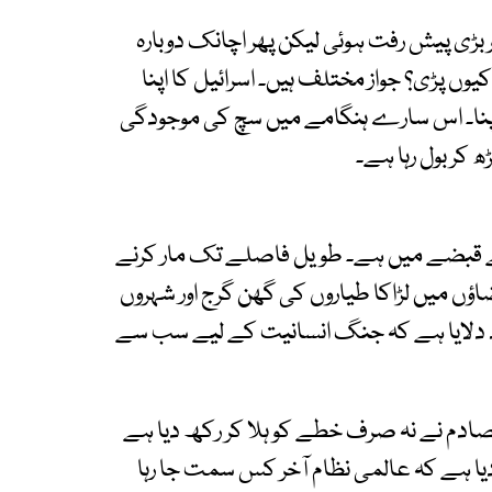
 بڑی پیش رفت ہوئی لیکن پھر اچانک دوبارہ
کیوں پڑی؟ جواز مختلف ہیں۔ اسرائیل کا اپنا
 اپنا۔ اس سارے ہنگامے میں سچ کی موجودگی
 کر بول رہا ہے۔
کے قبضے میں ہے۔ طویل فاصلے تک مار کرنے
اؤں میں لڑاکا طیاروں کی گھن گرج اور شہروں
یاد دلایا ہے کہ جنگ انسانیت کے لیے سب سے
 تصادم نے نہ صرف خطے کو ہلا کر رکھ دیا ہے
 دیا ہے کہ عالمی نظام آخر کس سمت جا رہا