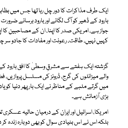
ایک طرف مذاکرات کا دور چل رہا تھا جس میں بظاہر
بارود کے ڈھیر کو آگ لگانے اور بارود برسانے ضرورت 
جواز ہے، امریکی صدر کا اپنا، ان کے مصاحبین کا
کہیں نہیں، طاقت، رعونت اور مفادات کا جادو سر چڑھ
گزشتہ ایک ہفتے سے مشرقِ وسطیٰ کا افق بارود 
والے میزائلوں کی گرج، ڈرونز کی مسلسل پروازیں، فض
میں گرتے ملبے کے مناظر نے ایک بار پھر دنیا کو 
بڑی آزمائش ہے۔
امریکا، اسرائیل اور ایران کے درمیان حالیہ عسکری
بلکہ اس نے اس بنیادی سوال کو بھی دوبارہ زندہ کر