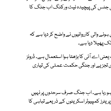
نٹیلی جنس کی پیچیدہ نیٹ ورکنگ اب جنگ کا
 ہونے والی کارروائیوں نے واضح کر دیا ہے کہ
تک پھیلا دیا ہے۔
نی اے آئی کا بڑھتا ہوا استعمال ہے۔ ڈرونز
ی تجزیے اور جنگی حکمت عملی کی تیاری
ہو رہا ہے۔ اب جنگ صرف سرحدوں پر نہیں
آپریٹرز کمپیوٹر اسکرینوں کے ذریعے تباہی کا