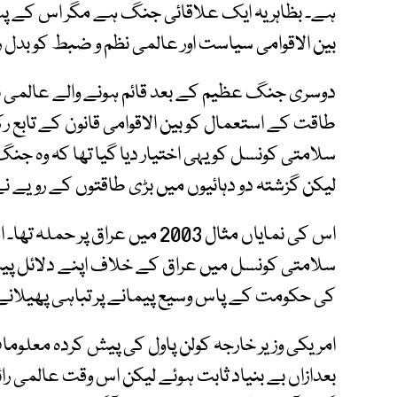
ہے۔ بظاہر یہ ایک علاقائی جنگ ہے مگر اس کے پس
بین الاقوامی سیاست اور عالمی نظم و ضبط کو بدل 
دوسری جنگ عظیم کے بعد قائم ہونے والے عالمی نظ
طاقت کے استعمال کو بین الاقوامی قانون کے تابع رک
سلامتی کونسل کو یہی اختیار دیا گیا تھا کہ وہ جن
لیکن گزشتہ دو دہائیوں میں بڑی طاقتوں کے رویے 
اس کی نمایاں مثال 2003 میں عراق 
سلامتی کونسل میں عراق کے خلاف اپنے دلائل پیش 
کی حکومت کے پاس وسیع پیمانے پر تباہی پھیلانے و
امریکی وزیر خارجہ کولن پاول کی پیش کردہ معلومات
بعدازاں بے بنیاد ثابت ہوئے لیکن اس وقت عالمی ر