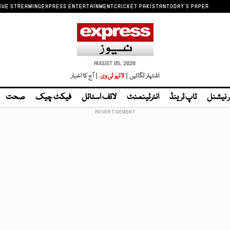
IVE STREAMING
EXPRESS ENTERTAINMENT
CRICKET PAKISTAN
TODAY'S PAPER
AUGUST 05, 2026
اشتہار لگائیں |
لائیو ٹی وی
| آج کا اخبار
ر نیشنل
ٹاپ ٹرینڈ
انٹرٹینمنٹ
لائف اسٹائل
فیکٹ چیک
صحت