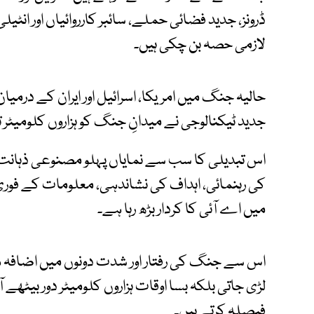
ڈرونز، جدید فضائی حملے، سائبر کارروائیاں اور ا
لازمی حصہ بن چکی ہیں۔
حالیہ جنگ میں امریکا، اسرائیل اور ایران کے درمیان
جدید ٹیکنالوجی نے میدانِ جنگ کو ہزاروں کلومیٹر 
اس تبدیلی کا سب سے نمایاں پہلو مصنوعی ذہانت یع
کی رہنمائی، اہداف کی نشاندہی، معلومات کے فور
میں اے آئی کا کردار بڑھ رہا ہے۔
اس سے جنگ کی رفتار اور شدت دونوں میں اضافہ 
لڑی جاتی بلکہ بسا اوقات ہزاروں کلومیٹر دور بیٹھے 
فیصلہ کرتے ہیں۔