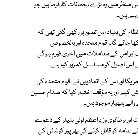
 منظر میں وہ بڑے رجحانات کارفرما ہیں جو
رہے ہیں۔
ام کی بنیاد اس تصور پر رکھی گئی تھی کہ
ھا جائے گا۔ اقوام متحدہ اور بالخصوص
گ اور امن کے معاملات میں آخری فورم ہوگی
نے اس اصول کو مسلسل کمزور کیا ہے۔
پر حملہ تھا۔ امریکا اور اس کے اتحادیوں نے اقوام متحدہ کی
کیے اور یہ مؤقف اختیار کیا کہ صدام حسین
الے ہتھیار موجود ہیں۔
 اور برطانوی وزیراعظم ٹونی بلیئر کے دعوے
ائے عامہ کو قائل کرنے کی بھرپور کوشش کی