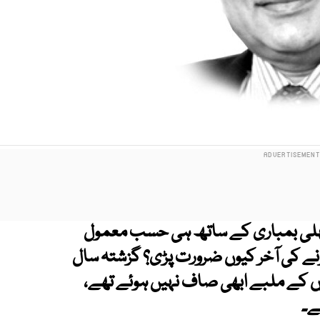
 پہلی بمباری کے ساتھ ہی حسب معمول
رنے کی آخر کیوں ضرورت پڑی؟ گزشتہ سال
ائیوں کے ملبے ابھی صاف نہیں ہوئے تھے،
ے۔