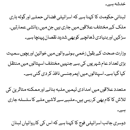
خدشہ ہے۔
لبنانی حکومت کا کہنا ہے کہ اسرائیلی فضائی حملے اور گولہ باری
ملک کے مختلف علاقوں میں جاری ہیں جن میں رہائشی عمارتیں،
سڑکیں اور بنیادی ڈھانچے کو بھی شدید نقصان پہنچا ہے۔
وزارت صحت کے بقول زخمی ہونے والوں میں خواتین اور بچوں سمیت
بڑی تعداد عام شہریوں کی ہے جنہیں مختلف اسپتالوں میں منتقل
کیا گیا ہے۔ اسپتالوں میں ایمرجنسی نافذ کر دی گئی ہے۔
متعدد علاقوں میں امدادی ٹیمیں ملبہ ہٹانے اور ممکنہ متاثرین کی
تلاش کا کام بھی کر رہی ہیں۔ ملبے سے لاشیں ملے کا سلسلہ جاری
ہے۔
دوسری جانب اسرائیلی فوج کا کہنا ہے کہ اس کی کارروائیاں لبنان