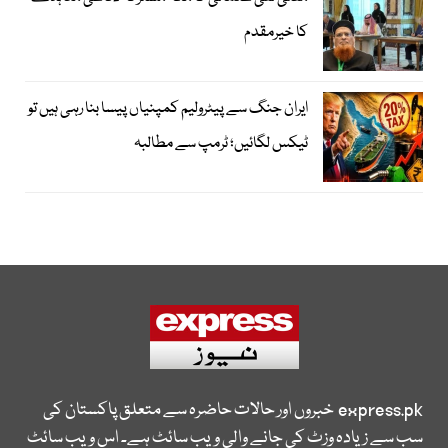
کا خیرمقدم
ایران جنگ سے پیٹرولیم کمپنیاں پیسا بنا رہی ہیں تو
ٹیکس لگائیں؛ ٹرمپ سے مطالبہ
express.pk
خبروں اور حالات حاضرہ سے متعلق پاکستان کی
سب سے زیادہ وزٹ کی جانے والی ویب سائٹ ہے۔ اس ویب سائٹ