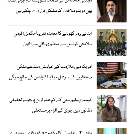
مجتبیٰ خامنہ ای کی صحت تشویشناک؟ ایرانی صدر
بھی دوبدو ملاقات کو مشکل قرار دے چکے ہیں
آبنائے ہرمز کھولنے کا معاہدہ تقریباً مکمل؛ قومی
سلامتی کونسل سے منظوری باقی ہے؛ ایران
امریکا میں ملازمت کے خواہش مند غیرملکی
صحافیوں کے سوشل میڈیا اکاؤنٹس کی جانچ ہوگی
کیمبرج یونیورسٹی کے کم عمر ترین پروفیسر تحقیقی
مقالوں میں چوری کے الزام پر مستعفی
مفتی تقی عثمانی کا مکہ مشترکہ دفاعی معاہدے