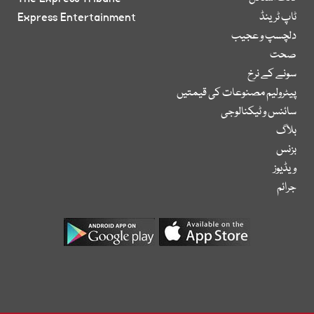
ٹاپ ٹرینڈ
Express Entertainment
دلچسپ و عجیب
صحت
سونے کے نرخ
پیٹرولیم مصنوعات کی قیمتیں
سائنس و ٹیکنالوجی
بلاگ
بزنس
ویڈیوز
جرائم