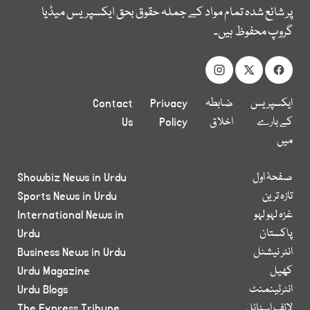
پر شائع شدہ تمام مواد کے جملہ حقوق بحق ایکسپریس میڈیا
گروپ محفوظ ہیں۔
ایکسپریس
ضابطہ
Privacy
Contact
کے بارے
اخلاق
Policy
Us
میں
صفحۂ اول
Showbiz News in Urdu
تازہ ترین
Sports News in Urdu
غزہ لہو لہو
International News in
پاکستان
Urdu
انٹر نیشنل
Business News in Urdu
کھیل
Urdu Magazine
انٹرٹینمنٹ
Urdu Blogs
لائف اسٹائل
The Express Tribune