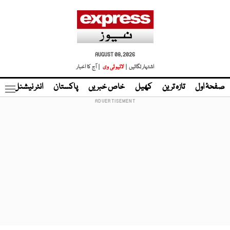
AUGUST 08, 2026
اشتہار لگائیں |
لائیو ٹی وی
| آج کا اخبار
صفحۂ اول
تازہ ترین
کھیل
خاص خبریں
پاکستان
انٹر نیشنل
ٹا