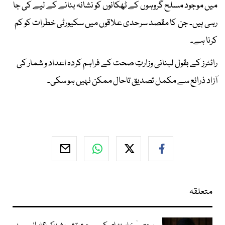
میں موجود مسلح گروہوں کے ٹھکانوں کو نشانہ بنانے کے لیے کی جا
رہی ہیں۔ جن کا مقصد سرحدی علاقوں میں سکیورٹی خطرات کو کم
کرنا ہے۔
رائٹرز کے بقول لبنانی وزارتِ صحت کے فراہم کردہ اعداد و شمار کی
آزاد ذرائع سے مکمل تصدیق تاحال ممکن نہیں ہو سکی۔
متعلقہ