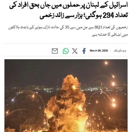
اسرائیل کے لبنان پر حملوں میں جاں بحق افراد کی
تعداد 294 ہوگئی؛ ہزار سے زائد زخمی
زخمیوں کی تعداد 1021 ہے جن میں سے 35 کی حالت نازک ہونے کے باعث ہلاکتوں
میں اضافے کا خدشہ ہے
ویب ڈیسک
March 08, 2026