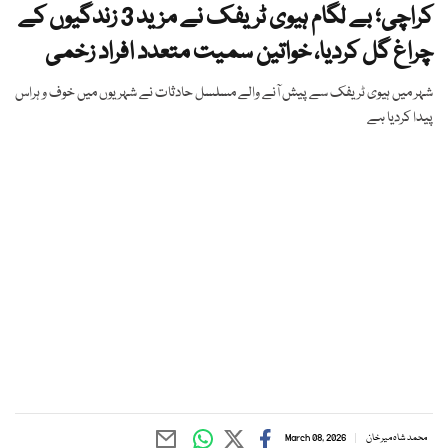
کراچی؛ بے لگام ہیوی ٹریفک نے مزید 3 زندگیوں کے
چراغ گل کردیا، خواتین سمیت متعدد افراد زخمی
شہر میں ہیوی ٹریفک سے پیش آنے والے مسلسل حادثات نے شہریوں میں خوف و ہراس
پیدا کردیا ہے
محمد شاہ میر خان
March 08, 2026