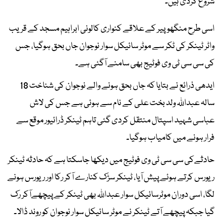
شروع کردی ہیں۔
اسی طرح منگھوپیر کے علاقے کنواری کالونی ابراہیم مسجد کے قریب
واٹر ٹینکر کی ٹکر سے موٹر سائیکل سوار نوجوان جاں بحق ہوگیا، جس
کی سی سی ٹی وی فوٹیج بھی سامنے آگئی ہے۔
ایدھی ذرائع نے بتایا کہ جاں بحق ہونے والے نوجوان کی شناخت 18
سالہ عبداللہ ولد بخت علی کے نام سے ہوئی ہے جس کی لاش
عباسی شہید اسپتال منتقل کردی گئی تاہم ٹینکر ڈرائیور موقع سے
فرار ہونے میں کامیاب ہوگیا۔
حادثےکی سی سی ٹی وی فوٹیج میں دیکھا جاسکتا ہے کہ حادثہ ٹینکر
ریورس کرتے ہوئے پیش آیا، ٹینکر سڑک کنارے آکر رکا اور ریورس ہونے
لگا، اسی دوران موٹرسائیکل سوار عبداللہ بھی ٹینکر کے پیچھےآکر رک
گیا جبکہ پیچھے آتے ٹینکر نے موٹر سائیکل سوار نوجوان کو روند ڈالا۔