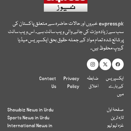
express.pk
خبروں اور حالات حاضرہ سے متعلق پاکستان کی
سب سے زیادہ وزٹ کی جانے والی ویب سائٹ ہے۔ اس ویب سائٹ
پر شائع شدہ تمام مواد کے جملہ حقوق بحق ایکسپریس میڈیا
گروپ محفوظ ہیں۔
ایکسپریس
ضابطہ
Privacy
Contact
کے بارے
اخلاق
Policy
Us
میں
صفحۂ اول
Showbiz News in Urdu
تازہ ترین
Sports News in Urdu
غزہ لہو لہو
International News in