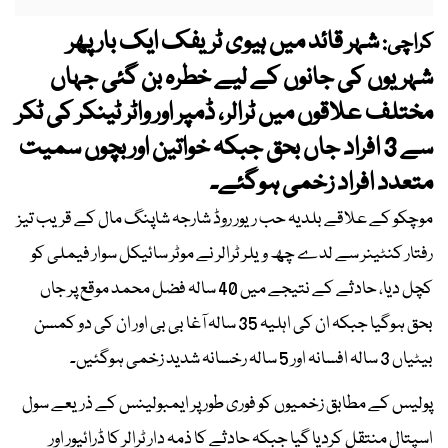
شہر قائد میں ہیوی ٹریفک ایک بار پھر
کراچی:
شہریوں کی جانوں کے لیے خطرہ بن گئی جہاں
مختلف علاقوں میں ٹرالر، ڈمپر اور واٹر ٹینکر کی ٹکر
سے 3 افراد جاں بحق جبکہ خواتین اور بچوں سمیت
متعدد افراد زخمی ہوگئے۔
موچکو کے علاقے بلدیہ حب ریور روڈ شارجہ شاپنگ مال کے قریب تیز
رفتار کنٹینر سے لدے چھ ویلر ٹرالر نے موٹر سائیکل سوار فیملی کو
کچل دیا، حادثے کے نتیجے میں 40 سالہ فضل محمد موقع پر جاں
بحق ہوگیا جبکہ ان کی اہلیہ 35 سالہ آغا بی بی اور ان کی دو کمسن
بیٹیاں 3 سالہ افسانہ اور 5 سالہ رخسانہ شدید زخمی ہوگئیں۔
پولیس کے مطابق زخمیوں کو فوری طور پر ایمبولینس کے ذریعے سول
اسپتال منتقل کردیا گیا جبکہ حادثے کا ذمہ دار ٹرالر کا ڈرائیور اور