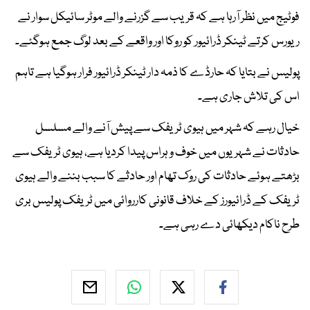
فوٹیج میں نظر آرہا ہے کہ قریب سے گزرنے والے موٹر سائیکل سوار نے
ریورس کرتے ٹینکر ڈرائیور کو روکا اور واقعے کے بعد لوگ جمع ہوگئے۔
پولیس نے بتایا کہ حارڈے کا ذمہ دار ٹینکر ڈرائیور فرار ہوگیا ہے تاہم
اس کی تلاش جاری ہے۔
خیال رہے کہ شہر میں ہیوی ٹریفک سے پیش آنے والے مسلسل
حادثات نے شہریوں میں خوف و ہراس پیدا کردیا ہے، ہیوی ٹریفک سے
بڑھتے ہوئے حادثات کی روک تھام اور حادثے کا سبب بننے والے ہیوی
ٹریفک کے ڈرائیورز کے خلاف قانونی کارروائی میں ٹریفک پولیس بری
طرح ناکام دیکھائی دے رہی ہے۔