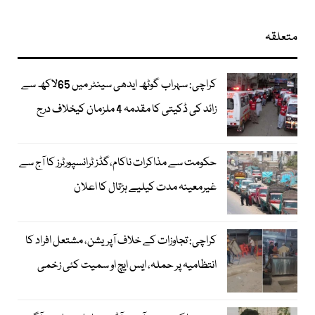
متعلقہ
کراچی: سہراب گوٹھ ایدھی سینٹر میں 65لاکھ سے
زائد کی ڈکیتی کا مقدمہ 4 ملزمان کیخلاف درج
حکومت سے مذاکرات ناکام،گڈز ٹرانسپورٹرز کا آج سے
غیرمعینہ مدت کیلیے ہڑتال کا اعلان
کراچی: تجاوزات کے خلاف آپریشن، مشتعل افراد کا
انتظامیہ پر حملہ، ایس ایچ او سمیت کئی زخمی