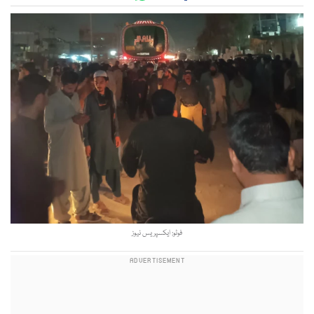
فوٹو: ایکسپریس نیوز