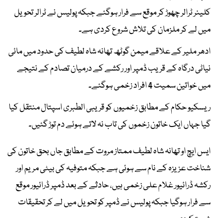
کلینر ٹرالر چھوڑ کر موقع سے فرار ہوگئے جبکہ پولیس نے ٹرالر تحویل
میں لے کر ملزمان کی تلاش شروع کردی ہے۔
ادھر ملیر کے علاقے میمن گوٹھ تھانہ شاہ لطیف کی حدود میں مائی
نیاٹی درگاہ کے قریب ڈمپر اور رکشے کے درمیان تصادم کے نتیجے
میں خواتین سمیت 4 افراد زخمی ہوگئے۔
ریسکیو حکام کے مطابق زخمیوں کو قریبی الطبری اسپتال منتقل کیا
گیا جہاں ایک خاتون زخموں کی تاب نہ لاتے ہوئے دم توڑ گئیں۔
ایس ایچ او تھانہ شاہ لطیف ممتاز مروت کے مطابق جاں بحق خاتون کی
شناخت عزیزہ کے نام سے ہوئی ہے جبکہ متوفیہ کی بیٹی مریم اور
رکشہ ڈرائیور غلام علی زخمی ہیں، حادثے کے بعد ڈمپر ڈرائیور موقع
سے فرار ہوگیا جبکہ پولیس نے ڈمپر کو تحویل میں لے کر تحقیقات