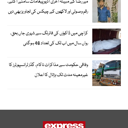
میر رضا کے مبینہ آخری آڈیو پیغامات سامنے آگئے،
رقم وصولی اور لاکھوں کے چیکس کی تجاویز بھی دیں
کراچی میں ڈاکوؤں کی فائرنگ سے شہری جاں بحق،
رواں سال میں اب تک کی تعداد 46 ہوگئی
وفاقی حکومت سے مذاکرات ناکام، گڈز ٹرانسپورٹرز کا
غیرمعینہ مدت تک ہڑتال کا اعلان