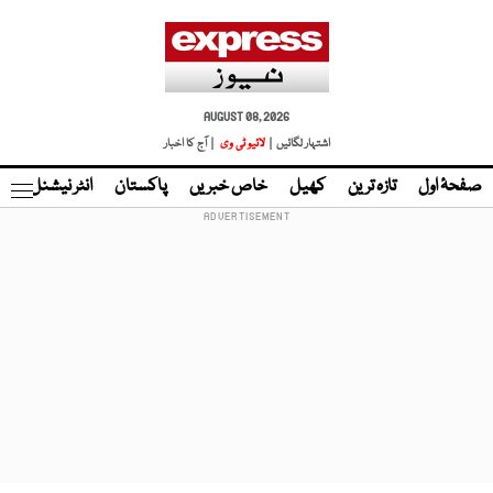
AUGUST 08, 2026
اشتہار لگائیں |
لائیو ٹی وی
| آج کا اخبار
صفحۂ اول
تازہ ترین
کھیل
خاص خبریں
پاکستان
انٹر نیشنل
ٹا