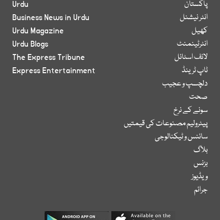
پاکستان
Urdu
انٹر نیشنل
Business News in Urdu
کھیل
Urdu Magazine
انٹرٹینمنٹ
Urdu Blogs
لائف اسٹائل
The Express Tribune
ٹاپ ٹرینڈ
Express Entertainment
دلچسپ و عجیب
صحت
سونے کے نرخ
پیٹرولیم مصنوعات کی قیمتیں
سائنس و ٹیکنالوجی
بلاگ
بزنس
ویڈیوز
جرائم