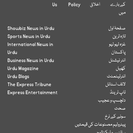
کے بارے
اخلاق
Policy
Us
میں
صفحۂ اول
Showbiz News in Urdu
تازہ ترین
Sports News in Urdu
غزہ لہو لہو
International News in
پاکستان
Urdu
انٹر نیشنل
Business News in Urdu
کھیل
Urdu Magazine
انٹرٹینمنٹ
Urdu Blogs
لائف اسٹائل
The Express Tribune
ٹاپ ٹرینڈ
Express Entertainment
دلچسپ و عجیب
صحت
سونے کے نرخ
پیٹرولیم مصنوعات کی قیمتیں
سائنس و ٹیکنالوجی