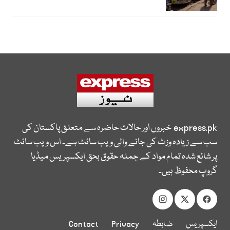
express.pk
خبروں اور حالات حاضرہ سے متعلق پاکستان کی
سب سے زیادہ وزٹ کی جانے والی ویب سائٹ ہے۔ اس ویب سائٹ
پر شائع شدہ تمام مواد کے جملہ حقوق بحق ایکسپریس میڈیا
گروپ محفوظ ہیں۔
ایکسپریس
ضابطہ
Privacy
Contact