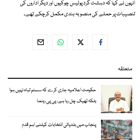
انہوں نے کہا کہ دہشت گرد پولیس چوکیوں اور دیگر اداروں کی
تنصیبات پر حملے کی منصوبہ بندی مکمل کرچکے تھے۔
متعلقہ
حکومت اعلامیہ جاری کرے کہ سسٹم تباہ نہیں ہوا
بلکہ ٹھیک چل رہا ہے، پی پی رہنما
پنجاب میں بلدیاتی انتخابات کیلئے اہم قدم