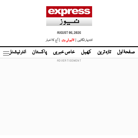
AUGUST 06, 2026
اشتہار لگائیں |
لائیو ٹی وی
| آج کا اخبار
صفحۂ اول
تازہ ترین
کھیل
خاص خبریں
پاکستان
انٹر نیشنل
ٹا