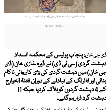
دہشت گردوں سے اسلحہ اور بارود بھی برآمد ہوا—فوٹو: سی ٹی ڈی
پنجاب پولیس کے محکمہ انسداد
ڈی جی خان:
دہشت گردی (سی ٹی ڈی) نے ڈیرہ غازی خان (ڈی
جی خان) میں دہشت گردی کی بڑی کارروائی ناکام
بنائی اور فائرنگ کے تبادلے کے دوران فتنۃ الخوارج
کے 4 دہشت گردوں کو ہلاک کردیا جبکہ 11
دہشت گرد فرار ہوگئے۔
ترجمان سی ٹی ڈی کے مطابق ڈی جی خان کے سرحدی گاؤں جوتر کے