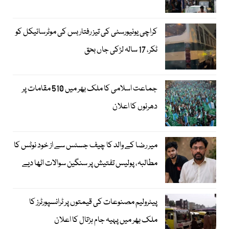
کراچی یونیورسٹی کی تیز رفتار بس کی موٹرسائیکل کو
ٹکر، 17 سالہ لڑکی جاں بحق
جماعت اسلامی کا ملک بھر میں 510 مقامات پر
دھرنوں کا اعلان
میر رضا کے والد کا چیف جسٹس سے از خود نوٹس کا
مطالبہ، پولیس تفتیش پر سنگین سوالات اٹھا دیے
پیٹرولیم مصنوعات کی قیمتوں پر ٹرانسپورٹرز کا
ملک بھر میں پہیہ جام ہڑتال کا اعلان