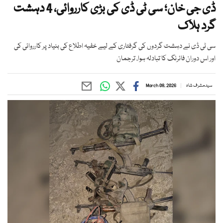
ڈی جی خان؛ سی ٹی ڈی کی بڑی کارروائی، 4 دہشت
گرد ہلاک
سی ٹی ڈی نے دہشت گردوں کی گرفتاری کے لیے خفیہ اطلاع کی بنیاد پر کارروائی کی
اور اس دوران فائرنگ کا تبادلہ ہوا، ترجمان
سید مشرف شاہ
March 08, 2026