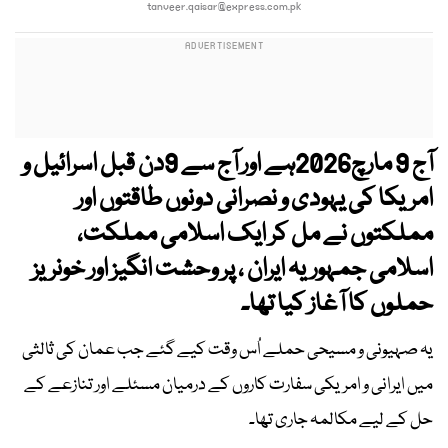
tanveer.qaisar@express.com.pk
آج 9 مارچ2026ہے اور آج سے 9دن قبل اسرائیل و
امریکا کی یہودی و نصرانی دونوں طاقتوں اور
مملکتوں نے مل کر ایک اسلامی مملکت،
اسلامی جمہوریہ ایران ، پر وحشت انگیز اور خونریز
حملوں کا آغاز کیا تھا۔
یہ صہیونی و مسیحی حملے اُس وقت کیے گئے جب عمان کی ثالثی
میں ایرانی و امریکی سفارت کاروں کے درمیان مسئلے اور تنازعے کے
حل کے لیے مکالمہ جاری تھا۔