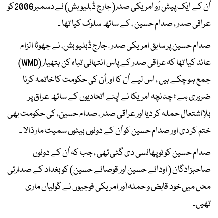
اُن کے ایک پیش رَو امریکی صدر( جارج ڈبلیو بش) نے دسمبر2006کو
عراقی صدر ، صدام حسین ، کے ساتھ سلوک کیا تھا ۔
صدام حسین پر سابق امریکی صدر ، جارج ڈبلیو بش، نے جھوٹا الزام
عائد کیا تھا کہ عراقی صدر کے پاس انتہائی تباہ کن ہتھیار (WMD)
جمع ہو چکے ہیں ، اس لیے اُن کا اور اُن کی حکومت کا خاتمہ کرنا
ضروری ہے ؛ چنانچہ امریکا نے اپنے اتحادیوں کے ساتھ عراق پر
بلِااشتعال حملہ کر دیا اور عراقی صدر ، صدام حسین، کی حکومت بھی
ختم کر دی اور صدام حسین کو اُن کے دونوں بیٹوں سمیت مار ڈالا ۔
صدام حسین کو تو پھانسی دی گئی تھی ، جب کہ اُن کے دونوں
صاحبزادگان ( اودائے حسین اور قوصائے حسین ) کو بغداد کے صدارتی
محل میں خود قابض و حملہ آور امریکی فوجیوں نے گولیاں ماری
تھیں۔