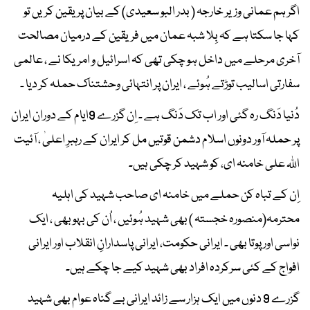
اگر ہم عمانی وزیر خارجہ ( بدر البو سعیدی) کے بیان پر یقین کریں تو
کہا جا سکتا ہے کہ بِلا شبہ عمان میں فریقین کے درمیان مصالحت
آخری مرحلے میں داخل ہو چکی تھی کہ اسرائیل و امریکا نے ، عالمی
سفارتی اسالیب توڑتے ہُوئے ، ایران پر انتہائی وحشتناک حملہ کر دیا ۔
دُنیا دَنگ رہ گئی اور اب تک دَنگ ہے ۔ اِن گزرے 9ایام کے دوران ایران
پر حملہ آور دونوں اسلام دشمن قوتیں مل کر ایران کے رہبرِ اعلیٰ ، آئیت
اللہ علی خامنہ ای، کو شہید کر چکی ہیں۔
اِن کے تباہ کن حملے میں خامنہ ای صاحب شہید کی اہلیہ
محترمہ(منصورہ خجستہ ) بھی شہید ہُوئیں ، اُن کی بہو بھی ، ایک
نواسی اور پوتا بھی ۔ ایرانی حکومت، ایرانی پاسدارانِ انقلاب اور ایرانی
افواج کے کئی سرکردہ افراد بھی شہید کیے جا چکے ہیں۔
گزرے 9 دنوں میں ایک ہزار سے زائد ایرانی بے گناہ عوام بھی شہید