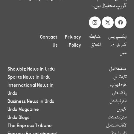
گروپ محفوظ ہیں۔
ایکسپریس
ضابطہ
Privacy
Contact
کے بارے
اخلاق
Policy
Us
میں
صفحۂ اول
Showbiz News in Urdu
تازہ ترین
Sports News in Urdu
غزہ لہو لہو
International News in
پاکستان
Urdu
انٹر نیشنل
Business News in Urdu
کھیل
Urdu Magazine
انٹرٹینمنٹ
Urdu Blogs
لائف اسٹائل
The Express Tribune
ٹاپ ٹرینڈ
Express Entertainment