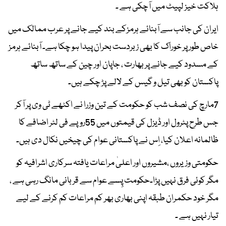
ہلاکت خیز لپیٹ میں آچکی ہے ۔
ایران کی جانب سے آبنائے ہرمزکے بند کیے جانے پر عرب ممالک میں
خاص طور پر خوراک کا بھی زبردست بحران پیدا ہو چکا ہے۔ آبنائے ہرمز
کے مسدود کیے جانے پر بھارت ، جاپان اور چین کے ساتھ ساتھ
پاکستان کو بھی تیل و گیس کے لالے پڑ چکے ہیں۔
7مارچ کی نصف شب کو حکومت کے تین وزرا نے اکٹھے ٹی وی پر آکر
جس طرح پٹرول اور ڈیزل کی قیمتوں میں 55روپے فی لٹر اضافے کا
ظالمانہ اعلان کیا، اِس نے پاکستانی عوام کی چیخیں نکال دی ہیں۔
حکومتی وزیروں ،مشیروں اور اعلیٰ مراعات یافتہ سرکاری اشرافیہ کو
مگر کوئی فرق نہیں پڑا۔حکومت پِسے عوام سے قربانی مانگ رہی ہے ،
مگر خود حکمران طبقہ اپنی بھاری بھر کم مراعات کم کرنے کے لیے
تیار نہیں ہے ۔