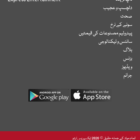
دلچسپ و عجیب
صحت
سونے کے نرخ
پیٹرولیم مصنوعات کی قیمتیں
سائنس و ٹیکنالوجی
بلاگ
بزنس
ویڈیوز
جرائم
تمام مواد کے جملہ حقوق © 2026 ایکسپریس اردو