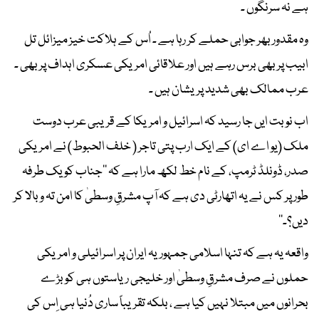
ہے نہ سرنگوں ۔
وہ مقدور بھر جوابی حملے کر رہا ہے ۔ اُس کے ہلاکت خیز میزائل تل
ابیب پر بھی برس رہے ہیں اور علاقائی امریکی عسکری اہداف پر بھی ۔
عرب ممالک بھی شدید پریشان ہیں ۔
اب نوبت ایں جا رسید کہ اسرائیل و امریکا کے قریبی عرب دوست
ملک (یو اے ای) کے ایک ارب پتی تاجر ( خلف الحبوط) نے امریکی
صدر، ڈونلڈ ٹرمپ، کے نام خط لکھ مارا ہے کہ ’’جناب کو یک طرفہ
طور پر کس نے یہ اتھارٹی دی ہے کہ آپ مشرقِ وسطیٰ کا امن تہ و بالا کر
دیں؟۔‘‘
واقعہ یہ ہے کہ تنہا اسلامی جمہوریہ ایران پر اسرائیلی و امریکی
حملوں نے صرف مشرقِ وسطیٰ اور خلیجی ریاستوں ہی کو بڑے
بحرانوں میں مبتلا نہیں کیا ہے ، بلکہ تقریباً ساری دُنیا ہی اِس کی