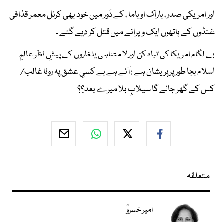
اور امریکی صدر ، باراک اوباما ، کے دَور میں خود بھی کرنل معمر قذافی
غنڈوں کے ہاتھوں ایک ویرانے میں قتل کر دیے گئے ۔
بے لگام امریکا کی تباہ کن اور لا متناہی یلغاروں کے پیشِ نظر عالمِ
اسلام بجا طور پر پریشان ہے : آئے ہے بے کسیِ عشق پہ رونا غالب/
کس کے گھر جائے گا سیلابِ بلا میرے بعد؟؟
متعلقہ
امیر خسروؒ