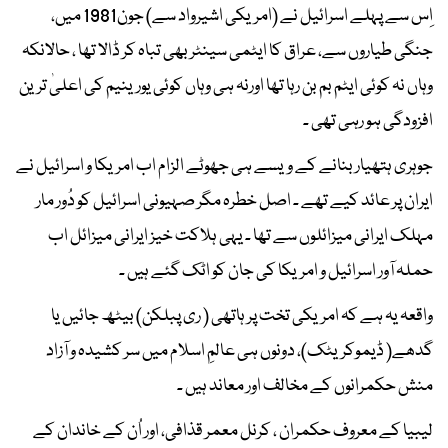
اِس سے پہلے اسرائیل نے (امریکی اشیرواد سے) جون1981 میں،
جنگی طیاروں سے، عراق کا ایٹمی سینٹر بھی تباہ کر ڈالا تھا ، حالانکہ
وہاں نہ کوئی ایٹم بم بن رہا تھا اورنہ ہی وہاں کوئی یورینیم کی اعلیٰ ترین
افزودگی ہو رہی تھی ۔
جوہری ہتھیار بنانے کے ویسے ہی جھوٹے الزام اب امریکا و اسرائیل نے
ایران پر عائد کیے تھے ۔ اصل خطرہ مگر صہیونی اسرائیل کو دُور مار
مہلک ایرانی میزائلوں سے تھا ۔ یہی ہلاکت خیز ایرانی میزائل اب
حملہ آور اسرائیل و امریکا کی جان کو اٹک گئے ہیں ۔
واقعہ یہ ہے کہ امریکی تخت پر ہاتھی ( ری پبلکن) بیٹھ جائیں یا
گدھے( ڈیموکریٹک)، دونوں ہی عالمِ اسلام میں سر کشیدہ و آزاد
منش حکمرانوں کے مخالف اور معاند ہیں ۔
لیبیا کے معروف حکمران ، کرنل معمر قذافی، اور اُن کے خاندان کے