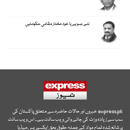
نئے صوبے یا خود مختار مقامی حکومتیں
express.pk
خبروں اور حالات حاضرہ سے متعلق پاکستان کی
سب سے زیادہ وزٹ کی جانے والی ویب سائٹ ہے۔ اس ویب سائٹ
پر شائع شدہ تمام مواد کے جملہ حقوق بحق ایکسپریس میڈیا