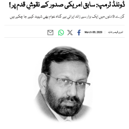
ڈونلڈ ٹرمپ: سابق امریکی صدور کے نقوشِ قدم پر !
گزرے 9 دنوں میں ایک ہزار سے زائد ایرانی بے گناہ عوام بھی شہید کیے جا چکے ہیں
تنویر قیصر شاہد
March 09, 2026