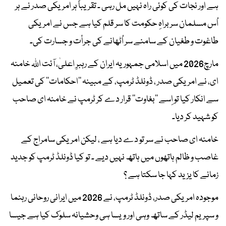
ہے اور نجات کی کوئی راہ نہیں مل رہی ۔ تقریباً ہر امریکی صدر نے ہر
اُس مسلمان سربراہِ حکومت کا سر قلم کیا ہے جس نے امریکی
طاغوت و طغیان کے سامنے سر اُٹھانے کی جرأت و جسارت کی۔
مارچ2026 میں اسلامی جمہوریہ ایران کے رہبرِ اعلیٰ، آئت اللہ خامنہ
ای، نے امریکی صدر ، ڈونلڈ ٹرمپ، کے مبینہ ’’احکامات‘‘ کی تعمیل
سے انکار کیا تو اِسے ’’بغاوت‘‘ قرار دے کر ٹرمپ نے خامنہ ای صاحب
کو شہید کر دیا۔
خامنہ ای صاحب نے سر تو دے دیا ہے ، لیکن امریکی سامراج کے
غاصب و ظالم ہاتھوں میں ہاتھ نہیں دیے ۔ تو کیا ڈونلڈ ٹرمپ کو جدید
زمانے کا یزید کہا جا سکتا ہے ؟
موجودہ امریکی صدر، ڈونلڈ ٹرمپ، نے 2026 میں ایرانی روحانی رہنما
و سپریم لیڈر کے ساتھ وہی اور ویسا ہی وحشیانہ سلوک کیا ہے جیسا