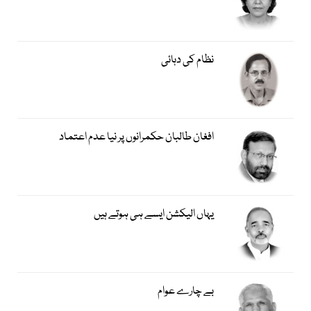
نظام کی دہائی
افغان طالبان حکمرانوں پر نیا عدم اعتماد
یہاں الیکشن ایسے ہی ہوتے ہیں
بے چارے عوام