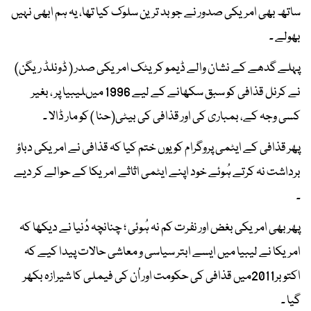
ساتھ بھی امریکی صدور نے جو بد ترین سلوک کیا تھا، یہ ہم ابھی نہیں
بھولے ۔
پہلے گدھے کے نشان والے ڈیمو کریٹک امریکی صدر ( ڈونلڈ ریگن)
نے کرنل قذافی کو سبق سکھانے کے لیے 1996 میںلیبیا پر ، بغیر
کسی وجہ کے، بمباری کی اور قذافی کی بیٹی(حنا ) کو مار ڈالا ۔
پھر قذافی کے ایٹمی پروگرام کو یوں ختم کیا کہ قذافی نے امریکی دباؤ
برداشت نہ کرتے ہُوئے خود اپنے ایٹمی اثاثے امریکا کے حوالے کر دیے
۔
پھر بھی امریکی بغض اور نفرت کم نہ ہُوئی ؛ چنانچہ دُنیا نے دیکھا کہ
امریکا نے لیبیا میں ایسے ابتر سیاسی و معاشی حالات پیدا کیے کہ
اکتوبر2011میں قذافی کی حکومت اور اُن کی فیملی کا شیرازہ بکھر
گیا ۔