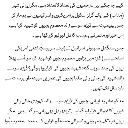
کیے جا چکے ہیں ۔ زخمیوں کی تعداد لاتعداد ہے۔ مگر ایرانی شہر
(مناب) کے ایک گرلز اسکول پر امریکیوں و اسرائیلیوں نے بم مار کر
جس بہیمیت سے ڈیڑھ سو سے زائد معصوم بچیوں کو شہید کیا ہے،
اِس خبر اور منظر نے ہم سب کا دل لہو لہو کررکھا ہے ۔
جس سنگدل صہیونی اسرائیل نے(اپنے سرپرستِ اعلیٰ امریکی
اسلحے سے) غزہ میں ہزاروں معصوم بچوں کو شہید کیا ہو، اُسے بھلا
ایران کی چند سو بے گناہ شہید بچیوں کی کیا پروا ہوگی؟ ڈیڑھ سو سے
زائد شہید کی جانی والی طلبا بچیوں کی عمریں مبینہ طور پر سات سے
بارہ سال تک تھیں ۔
مذکورہ شہید ایرانی بچیوں کی ڈیڑھ سو سے زائد کھودی جانی والی
قبروں کا فضائی فوٹو لیا گیا ہے تو پتھر دل بھی پانی ہو گئے ہیں ۔ مگر
ایران اب تک صہیونی و نصرانی حملہ آور قوتوں کے سامنے مغلوب ہُوا