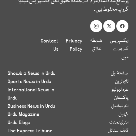
پر شائع شدہ تمام مواد کے جملہ حقوق بحق ایکسپریس میڈیا
گروپ محفوظ ہیں۔
ایکسپریس
ضابطہ
Privacy
Contact
کے بارے
اخلاق
Policy
Us
میں
صفحۂ اول
Showbiz News in Urdu
تازہ ترین
Sports News in Urdu
غزہ لہو لہو
International News in
پاکستان
Urdu
انٹر نیشنل
Business News in Urdu
کھیل
Urdu Magazine
انٹرٹینمنٹ
Urdu Blogs
لائف اسٹائل
The Express Tribune