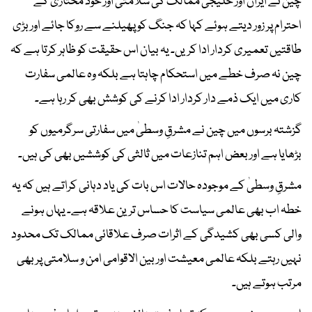
چین نے ایران اور خلیجی ممالک کی سلامتی اور خود مختاری کے
احترام پر زور دیتے ہوئے کہا کہ جنگ کو پھیلنے سے روکا جائے اور بڑی
طاقتیں تعمیری کردار ادا کریں۔ یہ بیان اس حقیقت کو ظاہر کرتا ہے کہ
چین نہ صرف خطے میں استحکام چاہتا ہے بلکہ وہ عالمی سفارت
کاری میں ایک ذمے دار کردار ادا کرنے کی کوشش بھی کر رہا ہے۔
گزشتہ برسوں میں چین نے مشرقِ وسطیٰ میں سفارتی سرگرمیوں کو
بڑھایا ہے اور بعض اہم تنازعات میں ثالثی کی کوششیں بھی کی ہیں۔
مشرقِ وسطیٰ کے موجودہ حالات اس بات کی یاد دہانی کراتے ہیں کہ یہ
خطہ اب بھی عالمی سیاست کا حساس ترین علاقہ ہے۔ یہاں ہونے
والی کسی بھی کشیدگی کے اثرات صرف علاقائی ممالک تک محدود
نہیں رہتے بلکہ عالمی معیشت اور بین الاقوامی امن و سلامتی پر بھی
مرتب ہوتے ہیں۔