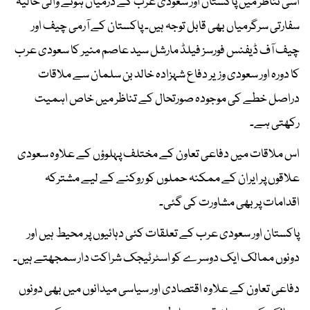
اسی تناظر میں پاکستان اور سعودی عرب کے درمیان ہونے والی حالیہ
سفارتی سرگرمیاں بھی قابل توجہ ہیں۔ پاکستان کے آرمی چیف اور
چیف آف ڈیفنس فورسز فیلڈ مارشل سید عاصم منیر کا سعودی عرب
کا دورہ اور سعودی وزیر دفاع شہزادہ خالد بن سلمان سے ملاقات
دراصل خطے کی موجودہ صورتحال کے تناظر میں خاص اہمیت
رکھتی ہے۔
اس ملاقات میں دفاعی تعاون کے مختلف پہلوؤں کے علاوہ سعودی
علاقوں پر ایران کے ممکنہ حملوں کو روکنے کے لیے مشترکہ
اقدامات پر بھی مشاورت کی گئی۔
پاکستان اور سعودی عرب کے تعلقات کئی دہائیوں پر محیط ہیں اور
دونوں ممالک ایک دوسرے کو اسٹرٹیجک شراکت دار سمجھتے ہیں۔
دفاعی تعاون کے علاوہ اقتصادی اور سیاسی میدانوں میں بھی دونوں