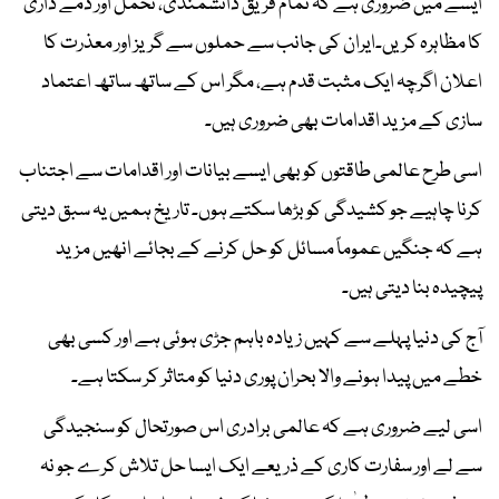
ایسے میں ضروری ہے کہ تمام فریق دانشمندی، تحمل اور ذمے داری
کا مظاہرہ کریں۔ایران کی جانب سے حملوں سے گریز اور معذرت کا
اعلان اگرچہ ایک مثبت قدم ہے، مگر اس کے ساتھ ساتھ اعتماد
سازی کے مزید اقدامات بھی ضروری ہیں۔
اسی طرح عالمی طاقتوں کو بھی ایسے بیانات اور اقدامات سے اجتناب
کرنا چاہیے جو کشیدگی کو بڑھا سکتے ہوں۔ تاریخ ہمیں یہ سبق دیتی
ہے کہ جنگیں عموماً مسائل کو حل کرنے کے بجائے انھیں مزید
پیچیدہ بنا دیتی ہیں۔
آج کی دنیا پہلے سے کہیں زیادہ باہم جڑی ہوئی ہے اور کسی بھی
خطے میں پیدا ہونے والا بحران پوری دنیا کو متاثر کر سکتا ہے۔
اسی لیے ضروری ہے کہ عالمی برادری اس صورتحال کو سنجیدگی
سے لے اور سفارت کاری کے ذریعے ایک ایسا حل تلاش کرے جو نہ