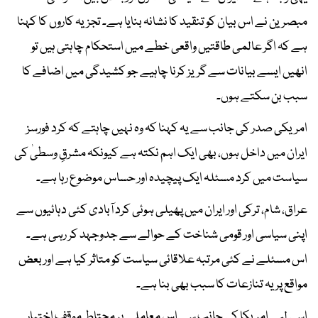
مبصرین نے اس بیان کو تنقید کا نشانہ بنایا ہے۔ تجزیہ کاروں کا کہنا
ہے کہ اگر عالمی طاقتیں واقعی خطے میں استحکام چاہتی ہیں تو
انھیں ایسے بیانات سے گریز کرنا چاہیے جو کشیدگی میں اضافے کا
سبب بن سکتے ہوں۔
امریکی صدر کی جانب سے یہ کہنا کہ وہ نہیں چاہتے کہ کرد فورسز
ایران میں داخل ہوں، بھی ایک اہم نکتہ ہے کیونکہ مشرقِ وسطیٰ کی
سیاست میں کرد مسئلہ ایک پیچیدہ اور حساس موضوع رہا ہے۔
عراق، شام، ترکی اور ایران میں پھیلی ہوئی کرد آبادی کئی دہائیوں سے
اپنی سیاسی اور قومی شناخت کے حوالے سے جدوجہد کر رہی ہے۔
اس مسئلے نے کئی مرتبہ علاقائی سیاست کو متاثر کیا ہے اور بعض
مواقع پر یہ تنازعات کا سبب بھی بنا ہے۔
اسی لیے امریکا کی جانب سے اس معاملے پر محتاط موقف اختیار