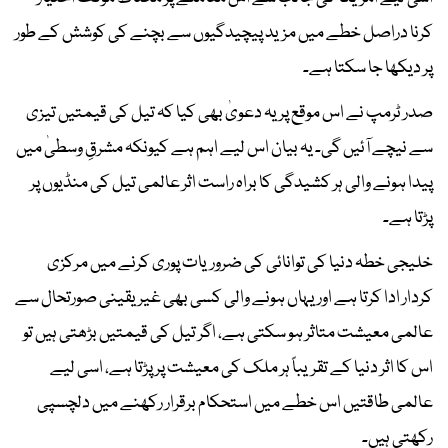
کرنا دراصل خطے میں مزید پیچیدگیوں سے بچنے کی کوشش کے طور
پر دیکھا جا سکتا ہے۔
صدر ٹرمپ نے اس موقع پر یہ دعویٰ بھی کیا کہ تیل کی قیمتیں تیزی
سے نیچے آئیں گی۔ یہ بیان اس لیے اہم ہے کیونکہ مشرقِ وسطیٰ میں
پیدا ہونے والی ہر کشیدگی کا براہ راست اثر عالمی تیل کی منڈیوں پر
پڑتا ہے۔
خلیجی خطہ دنیا کی توانائی کی ضروریات پوری کرنے میں مرکزی
کردار ادا کرتا ہے اور یہاں ہونے والی کسی بھی غیر یقینی صورتحال سے
عالمی معیشت متاثر ہو سکتی ہے، اگر تیل کی قیمتیں بڑھتی ہیں تو
اس کا اثر دنیا کے تقریباً ہر ملک کی معیشت پر پڑتا ہے، اسی لیے
عالمی طاقتیں اس خطے میں استحکام برقرار رکھنے میں دلچسپی
رکھتی ہیں۔