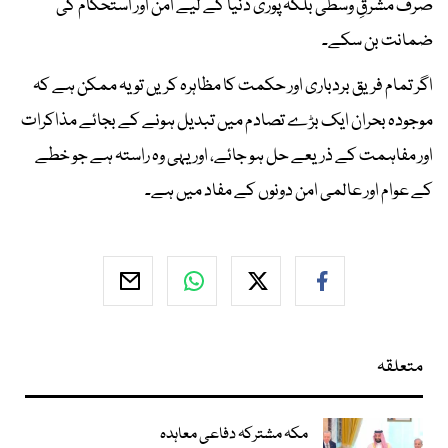
صرف مشرقِ وسطیٰ بلکہ پوری دنیا کے لیے امن اور استحکام کی
ضمانت بن سکے۔
اگر تمام فریق بردباری اور حکمت کا مظاہرہ کریں تو یہ ممکن ہے کہ
موجودہ بحران ایک بڑے تصادم میں تبدیل ہونے کے بجائے مذاکرات
اور مفاہمت کے ذریعے حل ہو جائے، اور یہی وہ راستہ ہے جو خطے
کے عوام اور عالمی امن دونوں کے مفاد میں ہے۔
متعلقہ
مکہ مشترکہ دفاعی معاہدہ