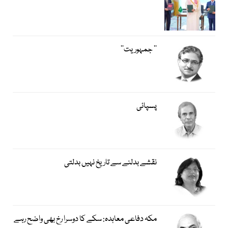
’’ جمہوریت‘‘
پسپائی
نقشے بدلنے سے تاریخ نہیں بدلتی
مکہ دفاعی معاہدہ: سکے کا دوسرا رخ بھی واضح رہے