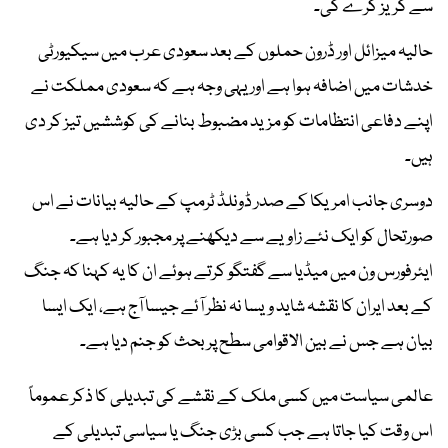
سے گریز کرے گی۔
حالیہ میزائل اور ڈرون حملوں کے بعد سعودی عرب میں سیکیورٹی
خدشات میں اضافہ ہوا ہے اور یہی وجہ ہے کہ سعودی مملکت نے
اپنے دفاعی انتظامات کو مزید مضبوط بنانے کی کوششیں تیز کر دی
ہیں۔
دوسری جانب امریکا کے صدر ڈونلڈ ٹرمپ کے حالیہ بیانات نے اس
صورتحال کو ایک نئے زاویے سے دیکھنے پر مجبور کر دیا ہے۔
ایئرفورس ون میں میڈیا سے گفتگو کرتے ہوئے ان کا یہ کہنا کہ جنگ
کے بعد ایران کا نقشہ شاید ویسا نہ نظر آئے جیسا آج ہے، ایک ایسا
بیان ہے جس نے بین الاقوامی سطح پر بحث کو جنم دیا ہے۔
عالمی سیاست میں کسی ملک کے نقشے کی تبدیلی کا ذکر عموماً
اس وقت کیا جاتا ہے جب کسی بڑی جنگ یا سیاسی تبدیلی کے