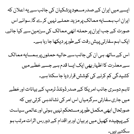
ایسے میں ایران کے صدر مسعود پزشکیان کی جانب سے یہ اعلان کہ
ایران اب ہمسایہ ممالک پر مزید حملے نہیں کرے گا، سوائے اس
صورت کے جب ایران پر حملہ انھی ممالک کی سرزمین سے کیا جائے،
ایک اہم سفارتی پیش رفت کے طور پر دیکھا جا رہا ہے۔
اس کے ساتھ ہی ان کی جانب سے حالیہ حملوں پر ہمسایہ ممالک
سے معذرت کا اظہار بھی ایک ایسا قدم ہے جسے خطے میں
کشیدگی کم کرنے کی کوشش قرار دیا جا سکتا ہے۔
تاہم دوسری جانب امریکا کے صدر ڈونلڈ ٹرمپ کے بیانات اور خطے
میں جاری سفارتی سرگرمیاں اس امر کی نشاندہی کرتی ہیں کہ
صورتحال ابھی مکمل طور پر مستحکم نہیں ہوئی اور عالمی سیاست
کے پیچیدہ کھیل میں ہر بیان اور ہر اقدام کے دور رس اثرات مرتب ہو
سکتے ہیں۔