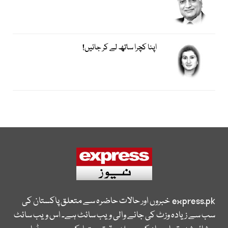
اپنا کچرا ساتھ لے کر جائیں!
express.pk
خبروں اور حالات حاضرہ سے متعلق پاکستان کی
سب سے زیادہ وزٹ کی جانے والی ویب سائٹ ہے۔ اس ویب سائٹ