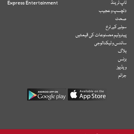
ٹاپ ٹرینڈ
Express Entertainment
دلچسپ و عجیب
صحت
سونے کے نرخ
پیٹرولیم مصنوعات کی قیمتیں
سائنس و ٹیکنالوجی
بلاگ
بزنس
ویڈیوز
جرائم