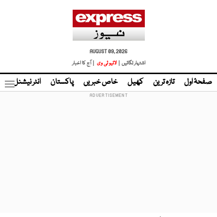
AUGUST 09, 2026
اشتہار لگائیں |
لائیو ٹی وی
| آج کا اخبار
صفحۂ اول
تازہ ترین
کھیل
خاص خبریں
پاکستان
انٹر نیشنل
ٹا