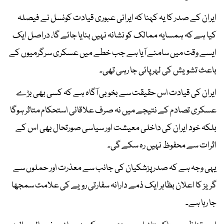
ایران کے صدر کا یہ کہنا کہ ایرانی عبوری قیادت کونسل نے فیصلہ
کیا ہے کہ ہمسایہ ممالک کو نشانہ نہیں بنایا جائے گا، دراصل ایک
ایسے وقت میں سامنے آیا ہے جب خطے میں عسکری سرگرمیوں کے
باعث تشویش کی لہر پائی جا رہی تھی۔
ایران کی قیادت اس حقیقت سے بخوبی آگاہ ہے کہ کسی بھی بڑے
عسکری تصادم کے نتیجے میں نہ صرف علاقائی استحکام متاثر ہوگا
بلکہ خود ایران کی داخلی معیشت اور سیاسی صورتحال بھی اس کے
اثرات سے محفوظ نہیں رہ سکے گی۔
یہی وجہ ہے کہ صدر پزشکیان کی جانب سے معذرت اور حملوں سے
گریز کا اعلان بظاہر ایک ذمے دارانہ سفارتی رویے کی علامت سمجھا
جا رہا ہے۔