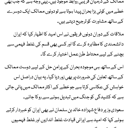
ممالک کے درمیان قریبی روابط موجود ہیں۔ یہی وجہ ہے کہ جب بھی
خطے میں کوئی بڑا بحران پیدا ہوتا ہے تو دونوں ممالک ایک دوسرے
کے ساتھ مشاورت کو ترجیح دیتے ہیں۔
ملاقات کے دوران دونوں فریقوں نے اس امید کا اظہار کیا کہ ایران
دانشمندی کا مظاہرہ کرے گا اور کسی بھی قسم کی غلط فہمی سے
بچنے کے لیے محتاط طرزِ عمل اختیار کرے گا۔
اس کے ساتھ ہی موجودہ بحران کے پرامن حل کے لیے دوست ممالک
کے ساتھ تعاون کی ضرورت پر بھی زور دیا گیا۔ یہ بیان دراصل اس
خواہش کی عکاسی کرتا ہے جو خطے کے اکثر ممالک میں پائی جاتی
ہے کہ کشیدگی کو جنگ میں تبدیل ہونے سے روکا جائے۔
سعودی وزیر دفاع شہزادہ خالد بن سلمان نے بھی ایران کو خبردار کرتے
ہوئے کہا کہ امید ہے ایرانی قیادت غلط اندازوں اور غلط فہمیوں