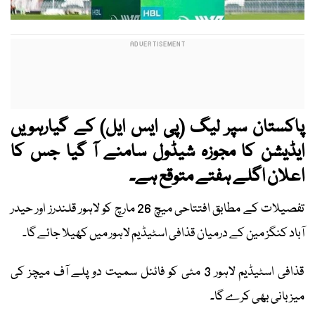
پاکستان سپر لیگ (پی ایس ایل) کے گیارہویں
ایڈیشن کا مجوزہ شیڈول سامنے آ گیا جس کا
اعلان اگلے ہفتے متوقع ہے۔
تفصیلات کے مطابق افتتاحی میچ 26 مارچ کو لاہور قلندرز اور حیدر
آباد کنگز مین کے درمیان قذافی اسٹیڈیم لاہور میں کھیلا جائے گا۔
قذافی اسٹیڈیم لاہور 3 مئی کو فائنل سمیت دو پلے آف میچز کی
میزبانی بھی کرے گا۔