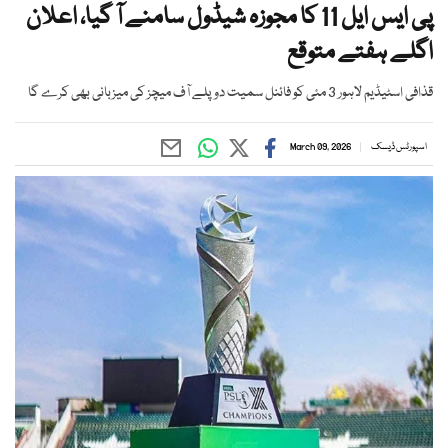
پی ایس ایل 11 کا مجوزہ شیڈول سامنے آ گیا، اعلان
اگلے ہفتے متوقع
قذافی اسٹیڈیم لاہور 3 مئی کو فائنل سمیت دو پلے آف میچز کی میزبانی بھی کرے گا
اسپورٹس ڈیسک
March 09, 2026