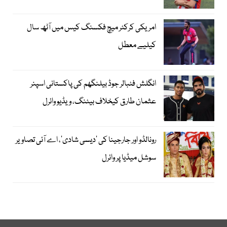
امریکی کرکٹر میچ فکسنگ کیس میں آٹھ سال
کیلیے معطل
انگلش فٹبالر جوڈ بیلنگھم کی پاکستانی اسپنر
عثمان طارق کیخلاف بیٹنگ، ویڈیو وائرل
رونالڈو اور جارجینا کی ’دیسی شادی‘، اے آئی تصاویر
سوشل میڈیا پر وائرل