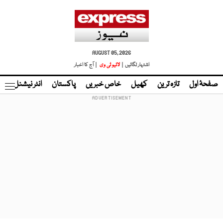
AUGUST 05, 2026
اشتہار لگائیں |
لائیو ٹی وی
| آج کا اخبار
صفحۂ اول
تازہ ترین
کھیل
خاص خبریں
پاکستان
انٹر نیشنل
ٹا