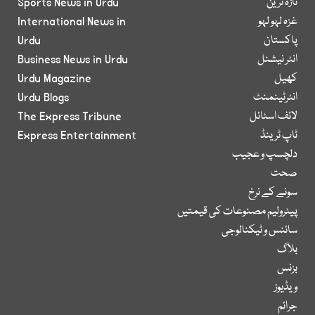
تازہ ترین
Sports News in Urdu
غزہ لہو لہو
International News in
پاکستان
Urdu
انٹر نیشنل
Business News in Urdu
کھیل
Urdu Magazine
انٹرٹینمنٹ
Urdu Blogs
لائف اسٹائل
The Express Tribune
ٹاپ ٹرینڈ
Express Entertainment
دلچسپ و عجیب
صحت
سونے کے نرخ
پیٹرولیم مصنوعات کی قیمتیں
سائنس و ٹیکنالوجی
بلاگ
بزنس
ویڈیوز
جرائم