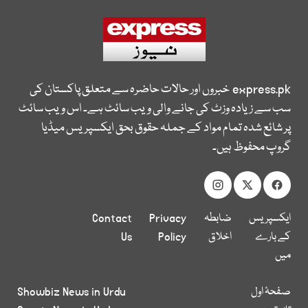
express.pk
خبروں اور حالات حاضرہ سے متعلق پاکستان کی
سب سے زیادہ وزٹ کی جانے والی ویب سائٹ ہے۔ اس ویب سائٹ
پر شائع شدہ تمام مواد کے جملہ حقوق بحق ایکسپریس میڈیا
گروپ محفوظ ہیں۔
ایکسپریس
ضابطہ
Privacy
Contact
کے بارے
اخلاق
Policy
Us
میں
صفحۂ اول
Showbiz News in Urdu