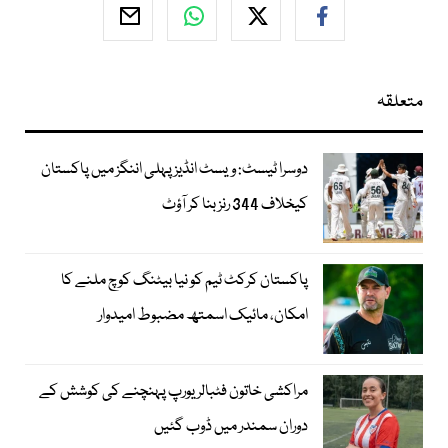
متعلقہ
دوسرا ٹیسٹ: ویسٹ انڈیز پہلی اننگز میں پاکستان
کیخلاف 344 رنز بنا کر آؤٹ
پاکستان کرکٹ ٹیم کو نیا بیٹنگ کوچ ملنے کا
امکان، مائیک اسمتھ مضبوط امیدوار
مراکشی خاتون فٹبالر یورپ پہنچنے کی کوشش کے
دوران سمندر میں ڈوب گئیں