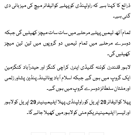
ذرائع کا کہنا ہے کہ راولپنڈی کو پہلے کوالیفائر میچ کی میزبانی دی
گئی ہے۔
تمام آٹھ ٹیمیں پہلے مرحلے میں سات سات میچز کھیلیں گی جبکہ
دوسرے مرحلے میں تمام ٹیمیں دو گروپوں میں تین تین میچز
کھیلیں گی۔
لاہور قلندرز، کوئٹہ گلیڈی ایٹرز، کراچی کنگز اور حیدرآباد کنگزمین
ایک گروپ میں ہوں گے جبکہ اسلام آباد یونائیٹڈ، پنڈیز، پشاور زلمی
اور ملتان سلطانز دوسرے گروپ میں ہوں گے۔
پہلا کوالیفائر 28 اپریل کو راولپنڈی، پہلا ایلیمینیٹر 29 اپریل کو لاہور
اور تیسرا ایلیمینیٹر یکم مئی کو لاہور میں کھیلا جائے گا۔