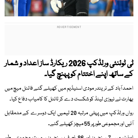
ٹی ٹوئنٹی ورلڈکپ 2026 ریکارڈ ساز اعداد و شمار
کے ساتھ اپنے اختتام کو پہنچ گیا۔
احمد آباد کے نریندر مودی اسٹیڈیم میں کھیلے گئے فائنل میچ میں
بھارت نے نیوزی لینڈ کو شکست دے کر ٹائٹل کا کامیاب دفاع کیا۔
رواں ورلڈکپ میں پہلی مرتبہ 20 ٹیمیں ایک دوسرے کے مدمقابل
آئیں اور مجموعی طور پر 55 میچز کھیلے گئے۔
ایونٹ میں 7 سنچریز اور 86 نصف سنچریز سمیت مجموعی طور