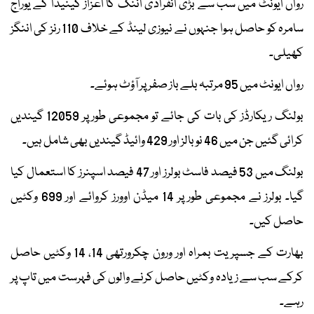
رواں ایونٹ میں سب سے بڑی انفرادی اننگ کا اعزاز کینیڈا کے یوراج
سامرہ کو حاصل ہوا جنہوں نے نیوزی لینڈ کے خلاف 110 رنز کی اننگز
کھیلی۔
رواں ایونٹ میں 95 مرتبہ بلے باز صفر پر آؤٹ ہوئے۔
بولنگ ریکارڈز کی بات کی جائے تو مجموعی طور پر 12059 گیندیں
کرائی گئیں جن میں 46 نوبالز اور 429 وائیڈ گیندیں بھی شامل ہیں۔
بولنگ میں 53 فیصد فاسٹ بولرز اور 47 فیصد اسپنرز کا استعمال کیا
گیا۔ بولرز نے مجموعی طور پر 14 میڈن اوورز کروائے اور 699 وکٹیں
حاصل کیں۔
بھارت کے جسپریت بمراہ اور ورون چکرورتھی 14، 14 وکٹیں حاصل
کرکے سب سے زیادہ وکٹیں حاصل کرنے والوں کی فہرست میں تاپ پر
رہے۔