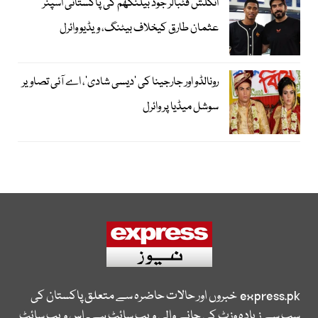
انگلش فٹبالر جوڈ بیلنگھم کی پاکستانی اسپنر
عثمان طارق کیخلاف بیٹنگ، ویڈیو وائرل
رونالڈو اور جارجینا کی ’دیسی شادی‘، اے آئی تصاویر
سوشل میڈیا پر وائرل
express.pk
خبروں اور حالات حاضرہ سے متعلق پاکستان کی
سب سے زیادہ وزٹ کی جانے والی ویب سائٹ ہے۔ اس ویب سائٹ