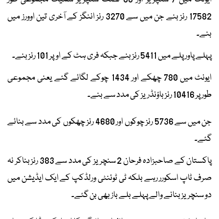
17582 رنز بنے جن میں سے 3270 رنز اننگز کے آخری تین اوورز میں
بنے۔
پہلے پاور پلے میں 5411 رنز بنے جبکہ فری ہٹ کے اوپر 101 رنز بنے۔
ایونٹ میں 780 چھکے اور 1434 چوکے لگائے گئے یعنی مجموعی
طور پر 10416 رنز باؤنڈریز کی مدد سے بنے۔
جن میں سے 5736 رنز چوکوں اور 4680 رنز چھکوں کی مدد سے بنائے
گئے۔
پاکستان کے صاحبزادہ فرحان 2 سنچریز کی مدد سے 383 رنز بناکر نہ
صرف ٹاپ اسکورر رہے بلکہ ٹی ٹوئنٹی ورلڈکپ کے ایک ایڈیشن میں
دو سنچریز بنانے والے پہلے بلے باز بھی بن گئے۔