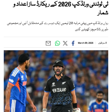
ٹی ٹوئنٹی ورلڈکپ 2026 کے ریکارڈ ساز اعداد و
شمار
رواں ورلڈکپ میں پہلی مرتبہ 20 ٹیمیں ایک دوسرے کے مدمقابل آئیں اور مجموعی
طور پر 55 میچز کھیلے گئے
قاسم نقوی
March 09, 2026