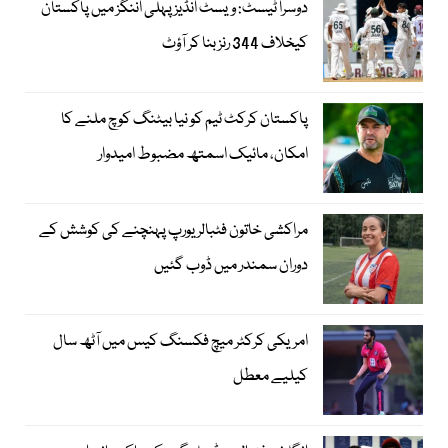
دوسرا ٹیسٹ: ویسٹ انڈیز پہلی اننگز میں پاکستان
کیخلاف 344 رنز بنا کر آؤٹ
پاکستان کرکٹ ٹیم کو نیا بیٹنگ کوچ ملنے کا
امکان، مائیک اسمتھ مضبوط امیدوار
مراکشی خاتون فٹبالر یورپ پہنچنے کی کوشش کے
دوران سمندر میں ڈوب گئیں
امریکی کرکٹر میچ فکسنگ کیس میں آٹھ سال
کیلیے معطل