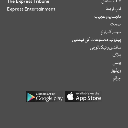
لائف اسٹائل
The Express Tribune
ٹاپ ٹرینڈ
Express Entertainment
دلچسپ و عجیب
صحت
سونے کے نرخ
پیٹرولیم مصنوعات کی قیمتیں
سائنس و ٹیکنالوجی
بلاگ
بزنس
ویڈیوز
جرائم