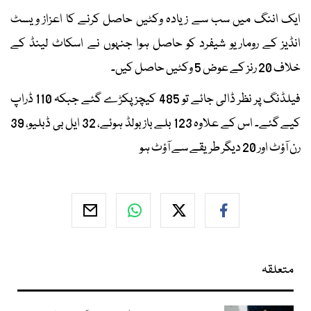
ایک اننگ میں سب سے زیادہ وکٹیں حاصل کرنے کا اعزاز ویسٹ
انڈیز کے روماریو شیفرد کو حاصل ہوا جنہوں نے اسکاٹ لینڈ کے
خلاف 20 رنز کے عوض 5 وکٹیں حاصل کیں۔
فیلڈنگ پر نظر ڈالی جائے تو 485 کیچز پکڑے گئے جبکہ 110 ڈراپ
کیے گئے۔ اس کے علاوہ 123 بلے باز بولڈ ہوئے، 32 ایل بی ڈبلیو، 39
رن آؤٹ اور 20 دیگر طریقے سے آؤٹ ہو
متعلقہ