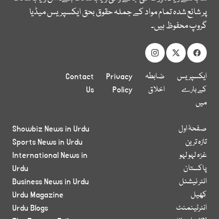
پر شائع شدہ تمام مواد کے جملہ حقوق بحق ایکسپریس میڈیا
گروپ محفوظ ہیں۔
ایکسپریس
ضابطہ
Privacy
Contact
کے بارے
اخلاق
Policy
Us
میں
صفحۂ اول
Showbiz News in Urdu
تازہ ترین
Sports News in Urdu
غزہ لہو لہو
International News in
پاکستان
Urdu
انٹر نیشنل
Business News in Urdu
کھیل
Urdu Magazine
انٹرٹینمنٹ
Urdu Blogs