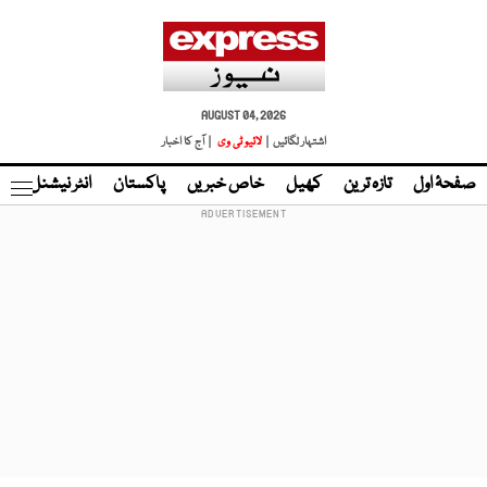
AUGUST 04, 2026
اشتہار لگائیں |
لائیو ٹی وی
| آج کا اخبار
صفحۂ اول
تازہ ترین
کھیل
خاص خبریں
پاکستان
انٹر نیشنل
ٹا