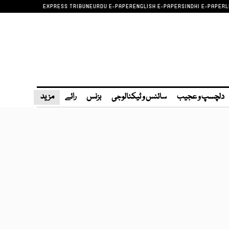
EXPRESS TRIBUNE
URDU E-PAPER
ENGLISH E-PAPER
SINDHI E-PAPER
L
دلچسپ و عجیب
سائنس و ٹیکنالوجی
بزنس
رائے
مزید