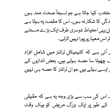
 منتخب کیا جاتا ہے جو نسبتاً صحت مند ہوں
گی کا شکار نہ ہوں۔ اس کا مقصد یہ ہوتا ہے
لیکن یہی احتیاط دوسری طرف ایک بڑے مسئلے
 معیار پر پورا نہیں اترتے۔
آئی ہے کہ کلینیکل ٹرائلز میں شامل افراد
چھوٹا سا حصہ ہوتے ہیں۔ بعض اندازوں کے
ے زیادہ مریض ایسے ہوتے ہیں جو ان ٹرائلز کا حصہ ہی نہیں
Exc کو جنم دیتی ہے۔ اس کی سب سے بڑی وجہ یہ ہے کہ حقیقی
 کے طور پر ایک بزرگ مریض کو بیک وقت