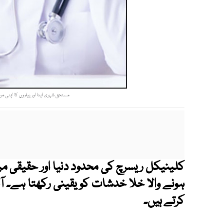
مستحق شہری اپنا اور پیاروں کا اپنی مر
کلینیکل ریسرچ کی محدود دنیا اور حقیقی م
ہونے والا خلا خدشات کو یقینی رکھتا ہے
کرتے ہیں۔