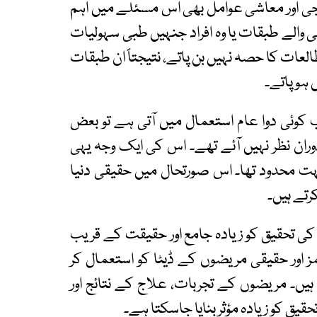
جی اور معاشی عوامل بھی اس مسئلے میں اہم
نی والے طبقات یا وہ افراد جنہیں طبی سہولیات
عات کا حصہ نہیں بن پاتے، نتیجتاً ان طبقات
ہو پاتے۔
 کوئی دوا عام استعمال میں آتی ہے تو بعض
وران نظر نہیں آئے تھے۔ اس کی ایک وجہ یہی
ہت محدود تھا۔ اس صورتحال میں حقیقی دنیا
رتے ہیں۔
ات کی تحقیق کو زیادہ جامع اور حقیقت کے قریب
ز اور حقیقی مریضوں کے ڈیٹا کو استعمال کر
ں۔ مریضوں کے تجربات، علاج کے نتائج اور
قیق کو زیادہ مؤثر بنایا جاسکتا ہے۔