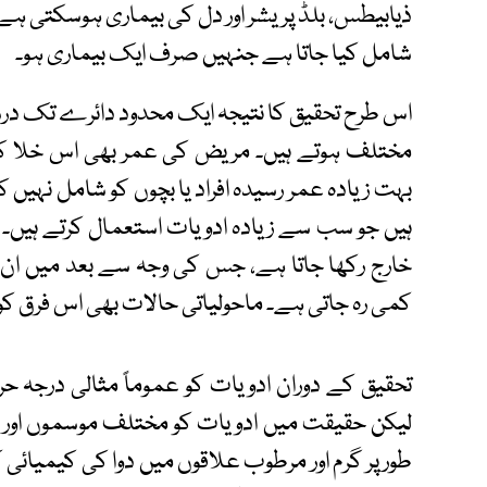
ذیابیطس، بلڈ پریشر اور دل کی بیماری ہوسکتی ہے۔
شامل کیا جاتا ہے جنہیں صرف ایک بیماری ہو۔
اس طرح تحقیق کا نتیجہ ایک محدود دائرے تک در
مختلف ہوتے ہیں۔ مریض کی عمر بھی اس خلا کی ا
بہت زیادہ عمر رسیدہ افراد یا بچوں کو شامل نہیں کی
ہیں جو سب سے زیادہ ادویات استعمال کرتے ہیں۔ اس
خارج رکھا جاتا ہے، جس کی وجہ سے بعد میں ا
کمی رہ جاتی ہے۔ ماحولیاتی حالات بھی اس فرق کو 
تحقیق کے دوران ادویات کو عموماً مثالی درجہ حر
لیکن حقیقت میں ادویات کو مختلف موسموں اور جغ
طور پر گرم اور مرطوب علاقوں میں دوا کی کیمیائی 