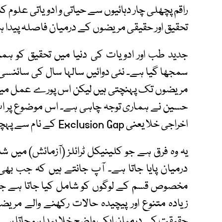
راقم پچھلی چار دہائیوں سے حیاتی و ادویاتی علوم 
تحقیق اور حقیقی مریضوں کے درمیان فاصلہ پیدا ہ
جدید طب اور ادویات کی دنیا میں تحقیق کو ہم
سمجھا گیا ہے۔ نئی دوائیں سالہا سال کی سائنسی ت
مریضوں تک پہنچتی ہیں لیکن اس پورے عمل میں ا
حسین نے ہماری توجہ چاہی ہے۔ اس موضوع پر اب 
اخراجی خلا یعنی Exclusion Gap کے نام سے پہچانتے ہیں۔
یہ وہ فرق ہے جو کلینیکل ٹرائلز (آزمائش) میں 
درمیان پایا جاتا ہے۔ آپ جانتے ہیں کہ جب بھی
مخصوص قسم کے لوگوں کو شامل کیا جاتا ہے جبک
زیادہ متنوع اور پیچیدہ حالات رکھنے والے مریض
حقیقت کے درمیان ایک واضح خلا پیدا ہو جاتا ہے۔