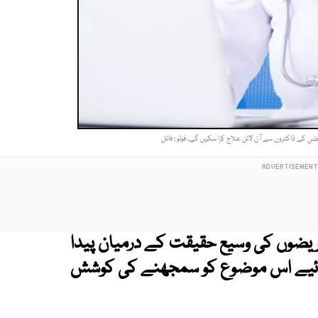
ضی کے ڈاکٹروں سے آن لائن علاج کرا سکیں گے۔ فوٹو : فائل
ریضوں کی وسیع حقیقت کے درمیان پیدا
۔ آئیے اس موضوع کو سمجھنے کی کوشش