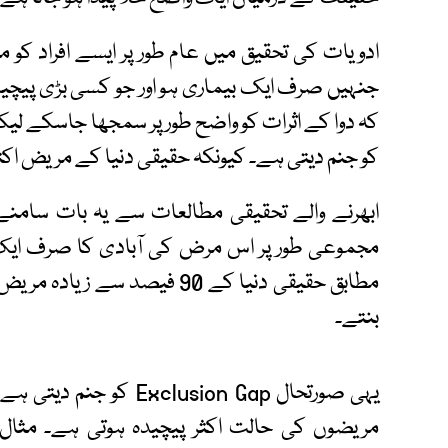
ادویات کی تحقیق میں عام طور پر ایسے افراد کو
جنہیں صرف ایک بیماری ہو اور جو کسی بڑی پیچید
کہ دوا کے اثرات کو واضح طور پر سمجھا جاسکے 
کو جنم دیتی ہے۔ کیونکہ حقیقی دنیا کے مریض اکثر اس
ابھرنے والے تحقیقی مطالعات سے یہ بات سامنے 
مجموعی طور پر اس مرض کی آبادی کا صرف ایک 
مطابق حقیقی دنیا کے 90 فیصد س
بنتے۔
یہی صورتحال lusion Gap
مریضوں کی حالت اکثر پیچیدہ ہوتی ہے۔ مثال