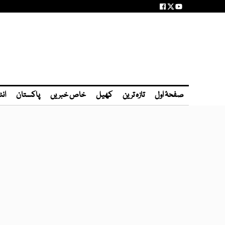
صفحۂ اول
تازہ ترین
کھیل
خاص خبریں
پاکستان
انٹ