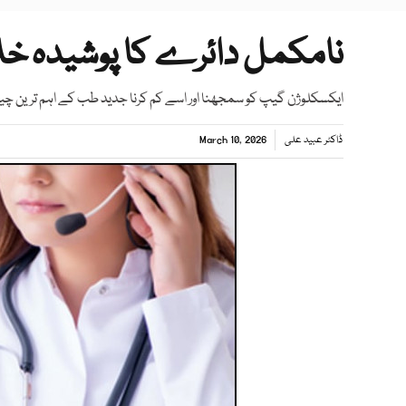
نامکمل دائرے کا پوشیدہ خل
ایکسکلوژن گیپ کو سمجھنا اور اسے کم کرنا جدید طب کے اہم ترین چ
ڈاکٹر عبید علی
March 10, 2026