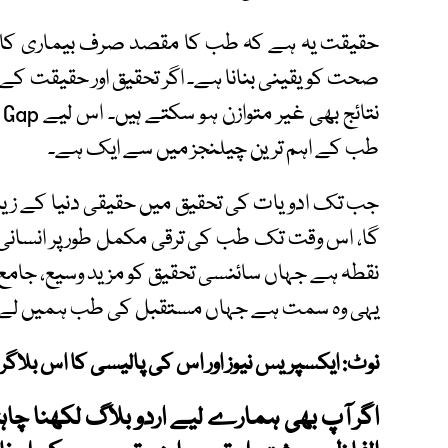
حقیقت یہ ہے کہ طب کا مقصد صرف بیماری کا ع
صحت کو یقینی بنانا ہے۔ اگر تحقیق اور حقیقت کے
طب کے اہم ترین چیلنجز میں سے ایک ہے۔
جب تک ادویات کی تحقیق میں حقیقی دنیا کے زیاد
گا، اس وقت تک طب کی ترقی مکمل طور پر انسانی 
نقطہ ہے جہاں سائنسی تحقیق کو مزید وسیع، جامع 
یہی وہ سمت ہے جہاں مستقبل کی طب ہمیں لے ک
نوٹ: ایکسپریس نیوز اور اس کی پالیسی کا اس بلاگ