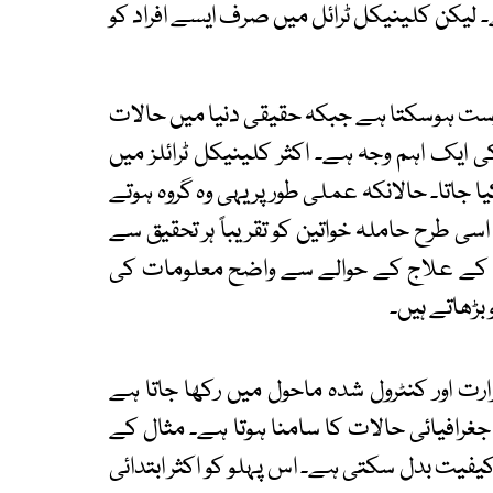
 لیکن کلینیکل ٹرائل میں صرف ایسے افراد کو
ست ہوسکتا ہے جبکہ حقیقی دنیا میں حالات
یک اہم وجہ ہے۔ اکثر کلینیکل ٹرائلز میں
ا جاتا۔ حالانکہ عملی طور پر یہی وہ گروہ ہوتے
ی طرح حاملہ خواتین کو تقریباً ہر تحقیق سے
ن کے علاج کے حوالے سے واضح معلومات کی
بڑھاتے ہیں۔
ارت اور کنٹرول شدہ ماحول میں رکھا جاتا ہے
رافیائی حالات کا سامنا ہوتا ہے۔ مثال کے
کیفیت بدل سکتی ہے۔ اس پہلو کو اکثر ابتدائی