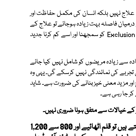
لاج نہیں بلکہ انسان کی مکمل حفاظت اور
 درمیان فاصلہ بہت زیادہ ہوجائے تو علاج کے
نتائج بھی غیر متوازن ہو سکتے ہیں۔ اس لیے Exclusion Gap کو سمجھنا اور اسے کم کرنا جدید
ہ سے زیادہ مریضوں کو شامل نہیں کیا جائے
تجربے کی نمائندگی نہیں کرسکے گی۔ یہی وہ
اور مزید معنی خیز بنانے کی ضرورت ہے۔ شاید
ر جا رہی ہے۔
ر کے خیالات سے متفق ہونا ضروری نہیں۔
اگر آپ بھی ہمارے لیے اردو بلاگ لکھنا چاہتے ہیں تو قلم اٹھائیے اور 800 سے 1,200