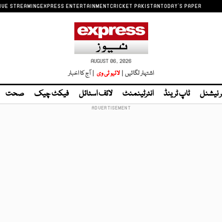
IVE STREAMING
EXPRESS ENTERTAINMENT
CRICKET PAKISTAN
TODAY'S PAPER
AUGUST 06, 2026
اشتہار لگائیں |
لائیو ٹی وی
| آج کا اخبار
ر نیشنل
ٹاپ ٹرینڈ
انٹرٹینمنٹ
لائف اسٹائل
فیکٹ چیک
صحت