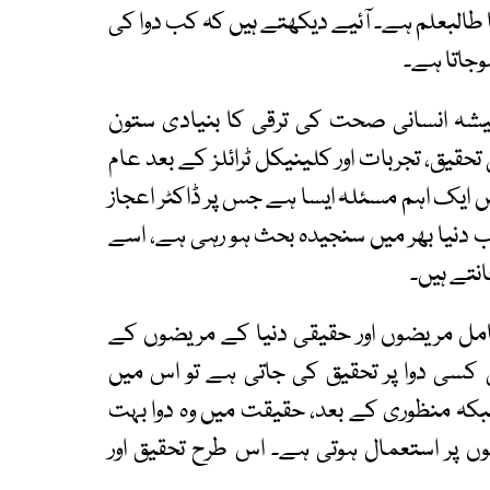
کا طالبعلم ہے۔ آئیے دیکھتے ہیں کہ کب دوا کی
وجاتا ہے۔
یشہ انسانی صحت کی ترقی کا بنیادی ستون
حقیق، تجربات اور کلینیکل ٹرائلز کے بعد عام
یک اہم مسئلہ ایسا ہے جس پر ڈاکٹر اعجاز
دنیا بھر میں سنجیدہ بحث ہو رہی ہے، اسے
شامل مریضوں اور حقیقی دنیا کے مریضوں کے
 کسی دوا پر تحقیق کی جاتی ہے تو اس میں
ہ منظوری کے بعد، حقیقت میں وہ دوا بہت
وں پر استعمال ہوتی ہے۔ اس طرح تحقیق اور