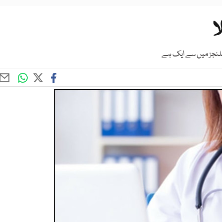
ا
یلنجز میں سے ایک ہے