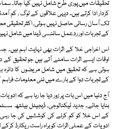
تحقیقات میں پوری طرح شامل نہیں کیا جاتا۔ سما
کردار ادا کرتے ہیں۔ دیہی علاقوں کے لوگ ، کم آمد
تک آسان رسائی حاصل نہیں ہوتی، اکثر تحقیقی مطال
کے تجربات اور ردعمل سائنسی ڈیٹا میں شامل نہیں 
اس اخراجی خلا کے اثرات بھی نہایت اہم ہیں۔ جب
اوقات ایسے اثرات سامنے آتے ہیں جو تحقیق کے د
ہوتی ہے کہ تحقیق میں شامل مریضوں کا دائرہ ب
کے تجربات دوا کے بارے میں نئی معلومات فراہم ک
آج دنیا میں اس بات پر زور دیا جا رہا ہے کہ ادوی
بنایا جائے۔ جدید ٹیکنالوجی، ڈیجیٹل ہیلتھ سسٹم
کے اس خلا کو کم کرنے کی کوششیں کی جا رہی ہی
ادویات کے عملی اثرات کو براہ راست ریکارڈ کرکے تح