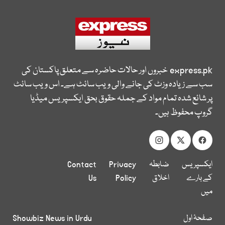
express.pk
خبروں اور حالات حاضرہ سے متعلق پاکستان کی
سب سے زیادہ وزٹ کی جانے والی ویب سائٹ ہے۔ اس ویب سائٹ
پر شائع شدہ تمام مواد کے جملہ حقوق بحق ایکسپریس میڈیا
گروپ محفوظ ہیں۔
ایکسپریس
ضابطہ
Privacy
Contact
کے بارے
اخلاق
Policy
Us
میں
صفحۂ اول
Showbiz News in Urdu