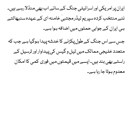
ایران پر امریکی اور اسرائیلی جنگ کے سائے اب بھی منڈلا رہے ہیں۔
نئے منتخب کردہ سپریم لیڈر مجتبیٰ خامنہ ای کے عہدہ سنبھالتے
ہی ایران کے جوابی حملوں میں اضافہ ہوا ہے۔
جس سے اس جنگ کے طول پکڑنے کا خدشہ پیدا ہوگیا ہے جب کہ
متعدد خلیجی ممالک میں تیل و گیس کی پیداوار اور ترسیل کے
راستے بھی بند ہیں۔ ایسے میں قیمتوں میں فوری کمی کا امکان
معدوم ہوتا جا رہا ہے۔