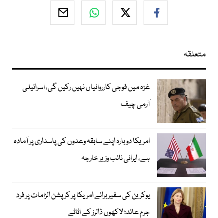
متعلقہ
غزہ میں فوجی کارروائیاں نہیں رکیں گی، اسرائیلی
آرمی چیف
امریکا دوبارہ اپنے سابقہ وعدوں کی پاسداری پر آمادہ
ہے، ایرانی نائب وزیر خارجہ
یوکرین کی سفیر برائے امریکا پر کرپشن الزامات پر فرد
جرم عائد؛ لاکھوں ڈالرز کے اثاثے