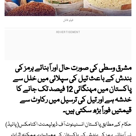
فوٹو: فائل
مشرق وسطی کی صورت حال اور آبنائے ہرمز کی
بندش کے باعث تیل کی سپلائی میں خلل سے
پاکستان میں مہنگائی 12 فیصد تک جانے کا
خدشہ ہے اور تیل کی ترسیل میں رکاوٹ سے
قیمتیں فوراً بڑھ سکتی ہیں۔
حکام کے مطابق پاکستان انسٹیٹوٹ آف ڈیولپمنٹ اکنامکس( پائیڈ)
نے آبنائے ہرمز کی بندش کے پاکستان کی معیشت پر ممکنہ اثرات