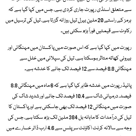
سے متعلق اسٹڈی رپورٹ جاری کردی ہے، جس میں کہا گیا ہے کہ
ہرمز کے راستے 20 ملین بیرل تیل روزانہ گزرتا ہے، تیل کی ترسیل میں
رکاوٹ سے قیمتیں فوراً بڑھ سکتی ہیں۔
رپورٹ میں کہا گیا ہے کہ اس صورت میں پاکستان میں مہنگائی اور
بیرونی کھاتہ متاثر ہوسکتا ہے، تیل کی سپلائی میں خلل سے
مہنگائی 8.8 فیصد سے 12 فیصد تک جانے کا خدشہ ہے۔
پائیڈ رپورٹ میں خدشہ ظاہر کیا گیا ہے کہ 6 ماہ میں مہنگائی 8.8
فیصد، درمیانی شاک سے 10.4 فیصد تک جانے اور شدید شاک کی
صورت میں مہنگائی 12 فیصد تک بھی جاسکتی ہے اور پاکستان کا
تیل کی درآمدات کا ماہانہ بل 384 ملین تک بڑھ سکتا ہے، جس کی
وجہ سے سالانہ کرنٹ اکاؤنٹ سرپلس سے 4.6 ارب ڈالر خسارے میں