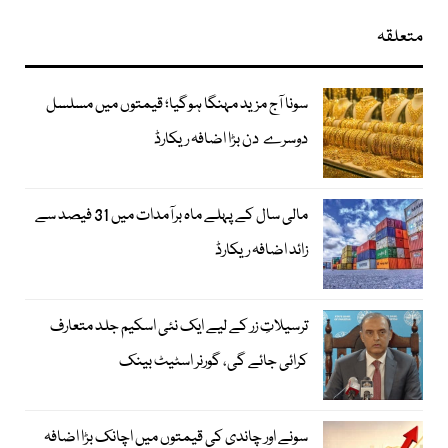
متعلقہ
سونا آج مزید مہنگا ہوگیا؛ قیمتوں میں مسلسل
دوسرے دن بڑا اضافہ ریکارڈ
مالی سال کے پہلے ماہ برآمدات میں 31 فیصد سے
زائد اضافہ ریکارڈ
ترسیلاتِ زر کے لیے ایک نئی اسکیم جلد متعارف
کرائی جائے گی، گورنر اسٹیٹ بینک
سونے اور چاندی کی قیمتوں میں اچانک بڑا اضافہ