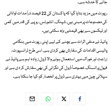
جانے کا خدشہ ہے۔
رپورٹ میں مزید بتایا گیا کہ پاکستان کی 22 فیصد درآمدات توانائی
کی مصنوعات پر مبنی ہیں، شپنگ، انشورنس، روپے کی قدر میں کمی
اور ٹیکسوں سے بھی قیمتیں بڑھ سکتی ہیں۔
پائیڈ نے منفی اثرات سے بچنے کے لیے اپنی رپورٹ میں ہنگامی
پالیسی اقدامات کی سفارش بھی کردی ہے، اسی طرح ٹرانسپورٹ،
زراعت اور خوراک میں استعمال ہونے والا ڈیزل زیادہ اہم ہے پائیڈ نے
فیول پرائسنگ خصوصاً ڈیزل کی نگرانی کی بھی سفارش کر دی ہے اور
سپلائی چین میں بہتری سے ڈیزل پر انحصار کم کیا جا سکتا ہے۔