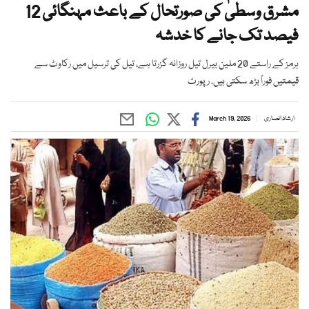
مشرق وسطیٰ کی صورتحال کے باعث مہنگائی 12
فیصد تک جانے کا خدشہ
ہرمز کے راستے 20 ملین بیرل تیل روزانہ گزرتا ہے، تیل کی ترسیل میں رکاوٹ سے
قیمتیں فوراً بڑھ سکتی ہیں، رپورٹ
ارشاد انصاری
March 19, 2026