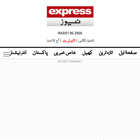
AUGUST 06, 2026
اشتہار لگائیں |
لائیو ٹی وی
| آج کا اخبار
صفحۂ اول
تازہ ترین
کھیل
خاص خبریں
پاکستان
انٹر نیشنل
ٹا