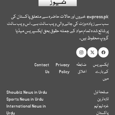
express.pk
خبروں اور حالات حاضرہ سے متعلق پاکستان کی
سب سے زیادہ وزٹ کی جانے والی ویب سائٹ ہے۔ اس ویب سائٹ
پر شائع شدہ تمام مواد کے جملہ حقوق بحق ایکسپریس میڈیا
گروپ محفوظ ہیں۔
ایکسپریس
ضابطہ
Privacy
Contact
کے بارے
اخلاق
Policy
Us
میں
صفحۂ اول
Showbiz News in Urdu
تازہ ترین
Sports News in Urdu
غزہ لہو لہو
International News in
پاکستان
Urdu