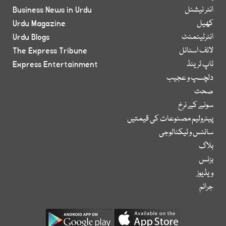
انٹر نیشنل
Business News in Urdu
کھیل
Urdu Magazine
انٹرٹینمنٹ
Urdu Blogs
لائف اسٹائل
The Express Tribune
ٹاپ ٹرینڈ
Express Entertainment
دلچسپ و عجیب
صحت
سونے کے نرخ
پیٹرولیم مصنوعات کی قیمتیں
سائنس و ٹیکنالوجی
بلاگ
بزنس
ویڈیوز
جرائم