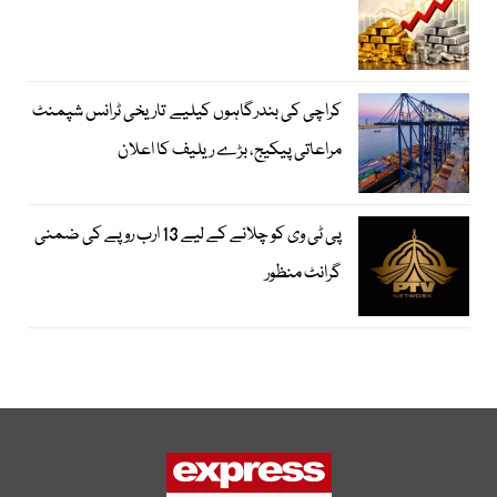
کراچی کی بندرگاہوں کیلیے تاریخی ٹرانس شپمنٹ
مراعاتی پیکیج، بڑے ریلیف کا اعلان
پی ٹی وی کو چلانے کے لیے 13 ارب روپے کی ضمنی
گرانٹ منظور