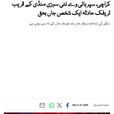
کراچی، سپر ہائی وے نئی سبزی منڈی کے قریب
ٹریفک حادثہ ایک شخص جاں بحق
راہگیر کی شناخت ویکٹر جان ولد جوسف جان کے نام سے ہوئی ہے
محمد شاہ میر خان
March 22, 2026