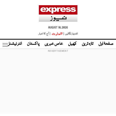
AUGUST 10, 2026
اشتہار لگائیں |
لائیو ٹی وی
| آج کا اخبار
صفحۂ اول
تازہ ترین
کھیل
خاص خبریں
پاکستان
انٹر نیشنل
ٹا