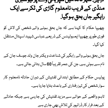
شہر قائد میں سپر ہائی وے پر نیو سبزی
کراچی:
منڈی کے قریب نامعلوم گاڑی کی ٹکر سے ایک
راہگیر جاں بحق ہوگیا.
چھیپا حکام کا کہنا ہے کہ جاں بحق ہونے والے شخص کی لاش کو
فوری طور پر چھیپا ایمبولینس کے ذریعے عباسی شہید اسپتال منتقل
کیا گیا۔
جاں بحق ہونے والے راہگیر کی شناخت ویکٹر جان ولد جوسف جان کے
نام سے ہوئی ہے، جن کی عمر تقریباً 60 سال بتائی جاتی ہے۔
پولیس حکام کے مطابق ابتدائی تفتیش کے دوران حادثہ نامعلوم کار
سوار شخص کی تیز رفتاری کے باعث بتایا جارہا ہے۔
تاہم واقعے کے حوالے سے مزید تفتیش کی جارہی ہے جبکہ حادثے
کے بعد فرار کار ڈرائیور کی تلاش بھی جاری ہے