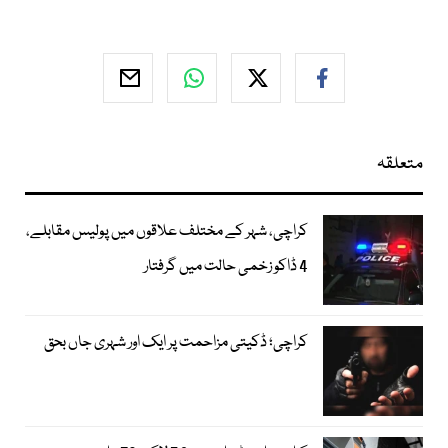
متعلقہ
کراچی، شہر کے مختلف علاقوں میں پولیس مقابلے،
4 ڈاکو زخمی حالت میں گرفتار
کراچی؛ ڈکیتی مزاحمت پر ایک اور شہری جاں بحق