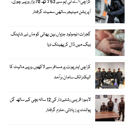
کراچی؛ اے ٹی ایم سے 53 لاکھ 70 ہزار روپے چوری،
آپریشن مینیجر ساتھی سمیت گرفتار
گجرات؛ نومولود جڑواں بہن بھائی کو ماں نے شاپنگ
بیگ میں ڈال کر پھینک دیا
کراچی ایئرپورٹ پر مسافر سے لاکھوں روپے مالیت کا
الیکٹرانک سامان برآمد
لاہور؛ قریبی رشتےدار کی 12 سالہ بچی کے ساتھ گن
پوائنٹ پر زیادتی، ملزم گرفتار