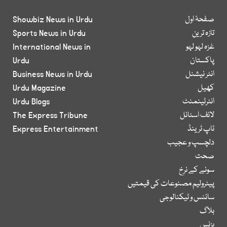
صفحۂ اول
Showbiz News in Urdu
تازہ ترین
Sports News in Urdu
غزہ لہو لہو
International News in
پاکستان
Urdu
انٹر نیشنل
Business News in Urdu
کھیل
Urdu Magazine
انٹرٹینمنٹ
Urdu Blogs
لائف اسٹائل
The Express Tribune
ٹاپ ٹرینڈ
Express Entertainment
دلچسپ و عجیب
صحت
سونے کے نرخ
پیٹرولیم مصنوعات کی قیمتیں
سائنس و ٹیکنالوجی
بلاگ
بزنس