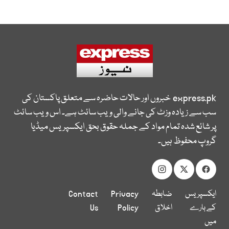
express.pk
خبروں اور حالات حاضرہ سے متعلق پاکستان کی
سب سے زیادہ وزٹ کی جانے والی ویب سائٹ ہے۔ اس ویب سائٹ
پر شائع شدہ تمام مواد کے جملہ حقوق بحق ایکسپریس میڈیا
گروپ محفوظ ہیں۔
ایکسپریس
ضابطہ
Privacy
Contact
کے بارے
اخلاق
Policy
Us
میں