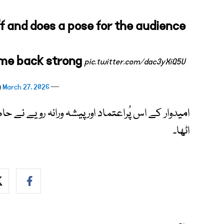
ff and does a pose for the audience
me back strong
pic.twitter.com/dac3yXiQ5U
March 27, 2026
— RT (@RT_com)
امیدوار کے اس پُراعتماد اور پیشہ ورانہ رویے نے 
اٹھا۔