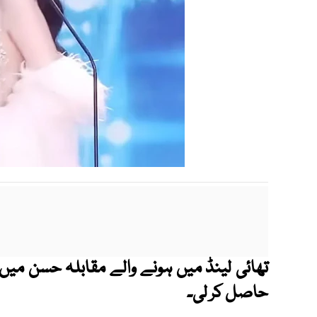
تھائی لینڈ میں ہونے والے مقابلہ حسن میں
حاصل کر لی۔