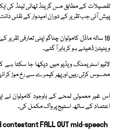
تفصیلات کے مطابق مس گرینڈ تھائی لینڈ کی ایک
پیش آئی جب تقریر کے دوران امیدوار کے نقلی دانت
18 سالہ ماڈل کامولوان چناگو اپنی تعارفی تقریر 
وینیئرز ڈھیلے ہو کر باہر آ گئے۔
لائیو اسٹریمنگ ویڈیو میں دیکھا جا سکتا ہے ک
محسوس کرتی رہیں اور پھر کیمرے سے رخ موڑ کر انہ
اس غیر معمولی لمحے کے باوجود کامولوان نے اپنی
اعتماد کے ساتھ اسٹیج پر واک مکمل کی۔
d contestant FALL OUT mid-speech