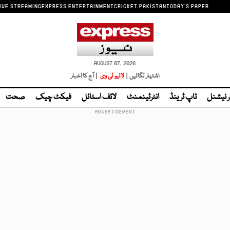
IVE STREAMING
EXPRESS ENTERTAINMENT
CRICKET PAKISTAN
TODAY'S PAPER
AUGUST 07, 2026
اشتہار لگائیں |
لائیو ٹی وی
| آج کا اخبار
ر نیشنل
ٹاپ ٹرینڈ
انٹرٹینمنٹ
لائف اسٹائل
فیکٹ چیک
صحت