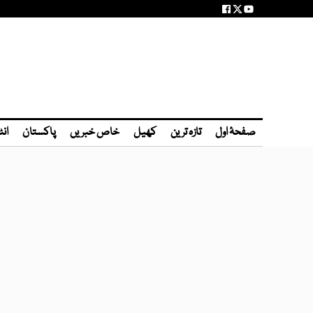
صفحۂ اول
تازہ ترین
کھیل
خاص خبریں
پاکستان
انٹ