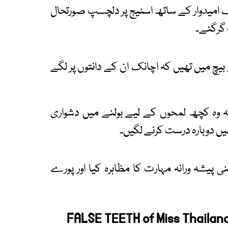
 امیدوار کے ساتھ اسٹیج پر دلچسپ صورتحال
 گرگئے۔
کے بیچ میں تھیں کہ اچانک ان کے دانتوں پر لگے
ہ وہ کچھ لمحوں کے لیے بولنے میں دشواری
یں دوبارہ درست کرنے لگیں۔
 پیشہ ورانہ مہارت کا مظاہرہ کیا اور پورے
FALSE TEETH of Miss Thailan