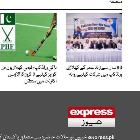
متعلقہ
60 سال سے زائد عمر کے کھلاڑی
ہاکی ورلڈکپ: قومی کھلاڑیوں اور
ورلڈکپ میں شرکت کیلیے روانہ
کوچز کیلیے 2 کروڑ کا الاؤنس
اکاؤنٹ میں منتقل
express.pk
خبروں اور حالات حاضرہ سے متعلق پاکستان 