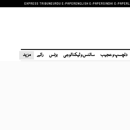
EXPRESS TRIBUNE
URDU E-PAPER
ENGLISH E-PAPER
SINDHI E-PAPER
L
دلچسپ و عجیب
سائنس و ٹیکنالوجی
بزنس
رائے
مزید