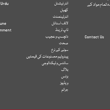
انٹر نیشنل
 Urdu
 تمام مواد کے
کھیل
انٹرٹینمنٹ
لائف اسٹائل
bune
ٹاپ ٹرینڈ
inment
دلچسپ و عجیب
Contact Us
صحت
سونے کے نرخ
پیٹرولیم مصنوعات کی قیمتیں
سائنس و ٹیکنالوجی
بلاگ
بزنس
ویڈیوز
جرائم