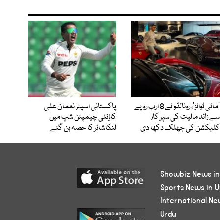
’مائی ٹوائز‘، رونالڈو نے 8 ارب روپے
پاکستانی اسپنر نعمان علی
سے زائد مالیت کی سپر کار
کاؤنٹی چیمپئن شپ میں
کلیکشن کی جھلک دکھا دی
لنکاشائر کا حصہ بن گئے
Showbiz News in
Sports News in U
International Ne
Urdu