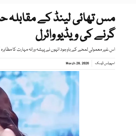
مس تھائی لینڈ کے مقابلہ حس
گرنے کی ویڈیو وائرل
اس غیر معمولی لمحے کے باوجود انہوں نے پیشہ ورانہ مہارت کا مظاہرہ
اسپورٹس ڈیسک
March 28, 2026