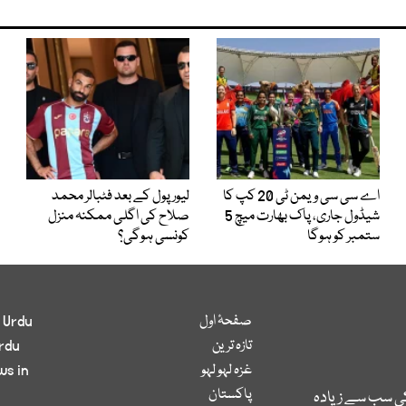
اے سی سی ویمن ٹی 20 کپ کا
لیور پول کے بعد فٹبالر محمد
شیڈول جاری، پاک بھارت میچ 5
صلاح کی اگلی ممکنہ منزل
ستمبر کو ہوگا
کونسی ہوگی؟
صفحۂ اول
 Urdu
تازہ ترین
rdu
غزہ لہو لہو
ws in
پاکستان
کی سب سے زیادہ