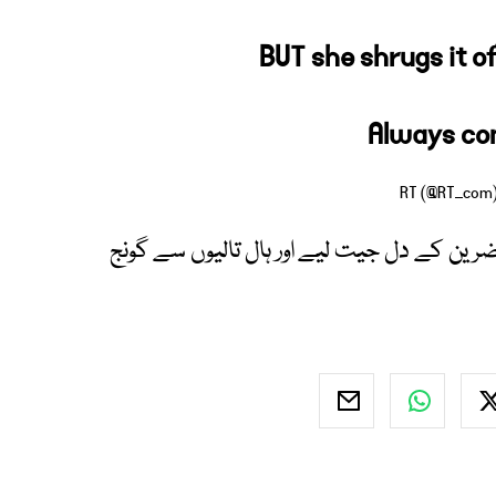
BUT she shrugs it o
Always co
حاضرین کے دل جیت لیے اور ہال تالیوں سے گونج