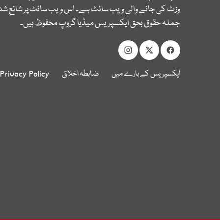
وزٹ کی جانے والی ویب سائٹ ہے۔ اس ویب سائٹ پر شائع شدہ
جملہ حقوق بحق ایکسپریس میڈیا گروپ محفوظ ہیں۔
ایکسپریس کے بارے میں
ضابطہ اخلاق
Privacy Policy