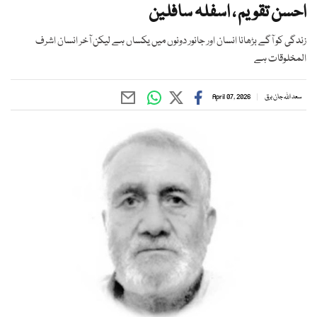
احسن تقویم ، اسفلہ سافلین
زندگی کو آگے بڑھانا انسان اور جانور دونوں میں یکساں ہے لیکن آخر انسان اشرف
المخلوقات ہے
سعد اللہ جان برق
April 07, 2026