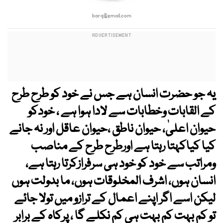
barq@email.com
یہ جو حضرت انسان ہے جس نے خود کو طرح طرح
کے القابات وخطابات سے لادا ہوا ہے ، خودکو
حیوان اعلیٰ، حیوان ناطق ،حیوان عاقل اور نہ جانے
کیا کیاکہتا رہتا ہے اورطرح طرح کے مناصب
ومراتب سے خود کو خود ہی سرفرازکرتا رہتا ہے،
انسان ہوں، اشرف المخلوقات ہوں، ما بدولت ہوں
لیکن اسے اگر اپنے اعمال کے ترازو میں تولا جائے
تو کم بہت کم بہت ہی کم نکلے گا ، پرکاہ کے برابر