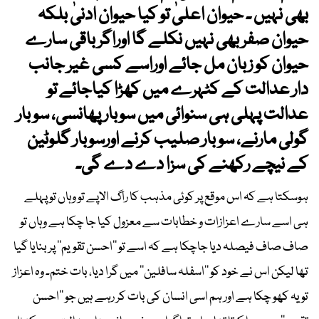
بھی نہیں ۔ حیوان اعلیٰ تو کیا حیوان ادنیٰ بلکہ
حیوان صفر بھی نہیں نکلے گا اوراگر باقی سارے
حیوان کو زبان مل جائے اوراسے کسی غیر جانب
دار عدالت کے کٹہرے میں کھڑا کیاجائے تو
عدالت پہلی ہی سنوائی میں سوبار پھانسی، سو بار
گولی مارنے، سو بار صلیب کرنے اورسوبار گلوٹین
کے نیچے رکھنے کی سزا دے دے گی۔
ہوسکتا ہے کہ اس موقع پر کوئی مذہب کا راگ الاپے تو وہاں تو پہلے
ہی اسے سارے اعزازات و خطابات سے معزول کیا جا چکا ہے وہاں تو
صاف صاف فیصلہ دیا جاچکا ہے کہ اسے تو ’’احسن تقویم‘‘ پر بنایا گیا
تھا لیکن اس نے خود کو ’’اسفلہ سافلین‘‘ میں گرا دیا، بات ختم۔ وہ اعزاز
تو یہ کھو چکا ہے اور ہم اسی انسان کی بات کر رہے ہیں جو ’’احسن