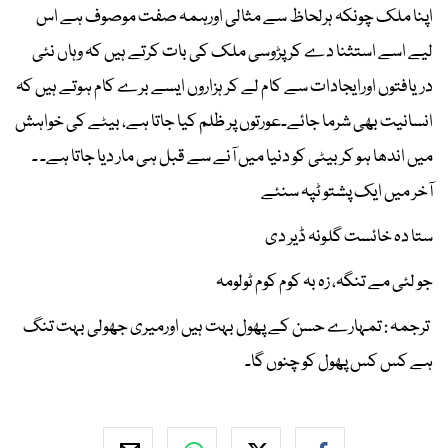
اپنا ملک چونکہ ہرلحاظ سے مثالی اورہمہ صفت موصوف ہے اس
لیے اسے استثنا دے کر پڑوسی ملک کی بات کرتے ہیں کہ وہاں نئی
دریافتوں اورایجادات سے کام لے کر ہزاروں ایسے برے کام ہوتے ہیں کہ
انسانیت بھی شرما جائے۔عورتوں پر ظلم کیا جاتا ہے، بیٹے کی خواہش
میں اندھا ہو کر بیٹی کو دنیا میں آنے سے قبل ہی مار دیا جاتا ہے۔ ۔
آخر میں ایک پشتو ٹپہ سنئے
ستا دہ خائست گلونہ ڈیر دی
جو لئی مے تنگہ، زہ بہ کوم کوم ٹولومہ
ترجمہ : تمہارے حسن کے پھول بہت ہیں اورمیری جھولی بہت تنگ
ہے کس کس پھول کو چنوں گا۔