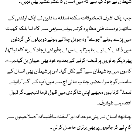
شیطان نے خود کیا ہے کہ میں انسان کا عشر عشیربھی نہیں ۔
جب ایک اشرف المخلوقات سکنہ اسفلہ سافلین نے ایک اونٹنی کے
ساتھ زبردست فنی مظاہرہ کرتے ہوئے سیڑھی سے کام لیا بلکہ کھیت
میں پڑے ہوئے ’’جوے‘‘ وہ جو ہل چلاتے ہوئے دوبیلوں کی گردنوں
میں ڈالنے کے لیے بنا ہوتا ہے اس نے بطورنئی ایجاد کے یہ کام لیا تھا،
پھر دیگر جانوروں پر قبضہ کرنے کے بعد وہ خود بھی حیوان بن گیا۔برے
کاموں میں وہ شیطان سے آگے نکل گیا۔ اس پر شیطان بھی انسان کے
سامنے گویا ہوا۔ حضور جناب عالی آج سے میں آپ کے آگے ’’زانوئے
تلمذ‘‘ کرتا ہوں مجھے اپنی شاگردی میں قبول فرما لئیجے ۔ گر قبول
افتد زہے غوشرف۔
چنانچہ انسان نے اپنی موجدانہ اور’’اسفلہ سافلینانہ ‘‘صلاحیتوں سے
کام لے کر جانوروں پر بھی برتری حاصل کر لی ۔