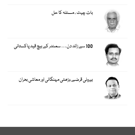
بات چیت ، مسئلہ کا حل
100 سے زائد دن… سمندر کے بیچ قید پاکستانی
بیرونی قرضے،بڑھتی مہنگائی اور معاشی بحران