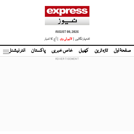
AUGUST 08, 2026
اشتہار لگائیں |
لائیو ٹی وی
| آج کا اخبار
صفحۂ اول
تازہ ترین
کھیل
خاص خبریں
پاکستان
انٹر نیشنل
ٹا