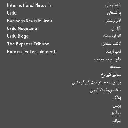
غزہ لہو لہو
International News in
پاکستان
Urdu
انٹر نیشنل
Business News in Urdu
کھیل
Urdu Magazine
انٹرٹینمنٹ
Urdu Blogs
لائف اسٹائل
The Express Tribune
ٹاپ ٹرینڈ
Express Entertainment
دلچسپ و عجیب
صحت
سونے کے نرخ
پیٹرولیم مصنوعات کی قیمتیں
سائنس و ٹیکنالوجی
بلاگ
بزنس
ویڈیوز
جرائم