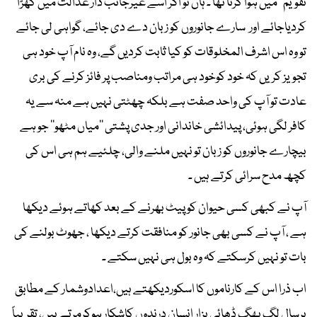
تقویم‘‘ میں ہوا کرتا تھا ۔ ہاں تو اگر اسے غیرجانب دار عدالت میں کھڑا
کردیاجائے اور سارے جانوروں کو زبان دے دی جائے، گواہی لی جائے
تو وہ اس اشرف المخلوقات کو کیا ثابت کردیں گے، وہ نام آپ خود ہی
تجویز کریں کہ خود کوخود ہی مراتب ومناصب پر فائز کرنے کی بری
عادت تو آپ کی واحد صفت ہے بلکہ چھٹتی نہیں ہے منہ سے یہ
کافر لگی ہوئی، پیدائشی خاندانی اور جدی پشتی ’’میاں مٹھو‘‘ جو ہے
بیچارے جانوروں کو زبان تو نہیں ملنے والی، چلئیے ہم ہی اس کی
کچھ مدح سرائی کرتے ہیں ۔
آپ نے کبھی کسی حیوان کو پیٹ بھرنے کے بعد کھاتے ہوئے دیکھا
ہے ، آپ نے کسی بھی جانور کو منافقت کرتے دیکھا ، جھوٹ بولنے کی
بات تو نہیں کرسکتے کہ وہ بول ہی نہیں سکتے ۔
اب ذرا اس کے کارناموں کا اسکوردیکھتے ہیں،اعدادوشمار کے مطابق
ہرسال لگ بھگ ڈھائی ہزار انسان درندوں کاشکار ہوکرمرتے ہیں، تقریباً