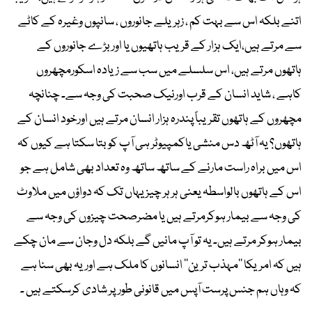
اتنے بلکہ اس سے بہت کم ، زہریلے جانوروں ، سانپوں وغیرہ کے کاٹے
سے مرتے ہیں،ایک ہزار کے قریب ہاتھیوں یا اوربڑے جانوروں کے
ہاتھوں مرتے ہیں، اس سلسلے میں سب سے زیادہ اسکورمچھروں
کاہے ، شاید انسان کے قرب اورنیک صحبت کی وجہ سے۔ چنانچہ
مچھروں کے ہاتھوں تقریباً پندرہ ہزار انسان مرتے ہیں اورخود انسان کے
ہاتھوں؟ یہ آٹھ دس منشی یاکمپیوٹر ہی آپ کو بتا سکتا ہے کیوں کہ
اس میں براہ راست مارنے کے ساتھ ساتھ وہ تعداد بھی شامل ہے جو
اس کے ہاتھوں بالواسطہ یعنی ہر ہر چیز یہاں تک کہ دواؤں میں ملاوٹ
کی وجہ سے بیمار ہوکرمرتے ہیں یا مضرصحت چیزوں کی وجہ سے
بیمار ہوکر مرتے ہیں۔ یہ تو آپ مانیں گے بلکہ دل وجان سے مان چکے
ہیں کہ امریکا ’’مہذب ترین‘‘ انسانوں کا ملک ہے اوریہ بھی سنا ہے
کہ وہاں ہم جنس پرست آپس میں قانونی طورپر شادی کرسکتے ہیں ۔