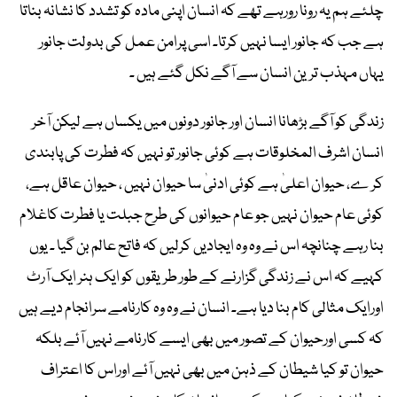
چلئے ہم یہ رونا رورہے تھے کہ انسان اپنی مادہ کو تشدد کا نشانہ بناتا
ہے جب کہ جانور ایسا نہیں کرتا۔ اسی پرامن عمل کی بدولت جانور
یہاں مہذب ترین انسان سے آگے نکل گئے ہیں ۔
زندگی کو آگے بڑھانا انسان اور جانور دونوں میں یکساں ہے لیکن آخر
انسان اشرف المخلوقات ہے کوئی جانور تو نہیں کہ فطرت کی پابندی
کر ے، حیوان اعلیٰ ہے کوئی ادنیٰ سا حیوان نہیں ، حیوان عاقل ہے،
کوئی عام حیوان نہیں جو عام حیوانوں کی طرح جبلت یا فطرت کاغلام
بنا رہے چنانچہ اس نے وہ وہ ایجادیں کرلیں کہ فاتح عالم بن گیا ۔ یوں
کہیے کہ اس نے زندگی گزارنے کے طور طریقوں کو ایک ہنر ایک آرٹ
اورایک مثالی کام بنا دیا ہے۔ انسان نے وہ وہ کارنامے سرانجام دیے ہیں
کہ کسی اورحیوان کے تصور میں بھی ایسے کارنامے نہیں آئے بلکہ
حیوان تو کیا شیطان کے ذہن میں بھی نہیں آئے اوراس کا اعتراف