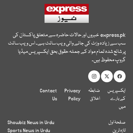
express.pk
خبروں اور حالات حاضرہ سے متعلق پاکستان کی
سب سے زیادہ وزٹ کی جانے والی ویب سائٹ ہے۔ اس ویب سائٹ
پر شائع شدہ تمام مواد کے جملہ حقوق بحق ایکسپریس میڈیا
گروپ محفوظ ہیں۔
ایکسپریس
ضابطہ
Privacy
Contact
کے بارے
اخلاق
Policy
Us
میں
صفحۂ اول
Showbiz News in Urdu
تازہ ترین
Sports News in Urdu