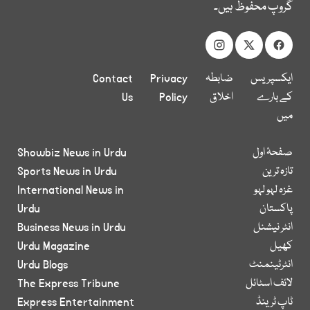
گروپ محفوظ ہیں۔
ایکسپریس
ضابطہ
Privacy
Contact
کے بارے
اخلاق
Policy
Us
میں
صفحۂ اول
Showbiz News in Urdu
تازہ ترین
Sports News in Urdu
غزہ لہو لہو
International News in
پاکستان
Urdu
انٹر نیشنل
Business News in Urdu
کھیل
Urdu Magazine
انٹرٹینمنٹ
Urdu Blogs
لائف اسٹائل
The Express Tribune
ٹاپ ٹرینڈ
Express Entertainment