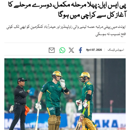
پی ایس ایل: پہلا مرحلہ مکمل، دوسرے مرحلے کا
آغاز کل سے کراچی میں ہوگا
ایونٹ میں پہلی مرتبہ حصہ لینے والی راولپنڈیز اور حیدرآباد کنگزمین کو ابھی تک کوئی
فتح نصیب نہ ہوسکی
اسپورٹس ڈیسک
April 07, 2026