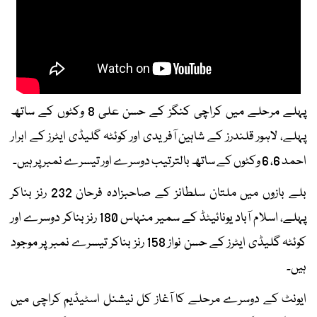
پہلے مرحلے میں کراچی کنگز کے حسن علی 8 وکٹوں کے ساتھ
پہلے، لاہور قلندرز کے شاہین آفریدی اور کوئٹہ گلیڈی ایٹرز کے ابرار
احمد 6، 6 وکٹوں کے ساتھ بالترتیب دوسرے اور تیسرے نمبر پر ہیں۔
بلے بازوں میں ملتان سلطانز کے صاحبزادہ فرحان 232 رنز بناکر
پہلے، اسلام آباد یونائیٹڈ کے سمیر منہاس 180 رنز بناکر دوسرے اور
کوئٹہ گلیڈی ایٹرز کے حسن نواز 158 رنز بناکر تیسرے نمبر پر موجود
ہیں۔
ایونٹ کے دوسرے مرحلے کا آغاز کل نیشنل اسٹیڈیم کراچی میں