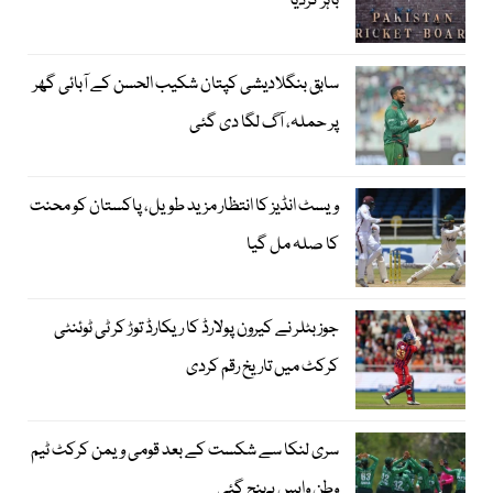
باہر کردیا
سابق بنگلادیشی کپتان شکیب الحسن کے آبائی گھر
پر حملہ، آگ لگا دی گئی
ویسٹ انڈیز کا انتظار مزید طویل، پاکستان کو محنت
کا صلہ مل گیا
جوز بٹلر نے کیرون پولارڈ کا ریکارڈ توڑ کر ٹی ٹوئنٹی
کرکٹ میں تاریخ رقم کردی
سری لنکا سے شکست کے بعد قومی ویمن کرکٹ ٹیم
وطن واپس پہنچ گئی