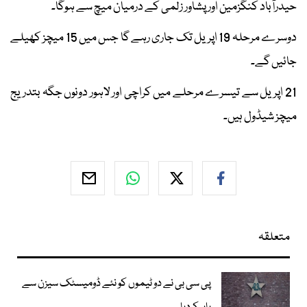
حیدرآباد کنگزمین اور پشاور زلمی کے درمیان میچ سے ہوگا۔
دوسرے مرحلہ 19 اپریل تک جاری رہے گا جس میں 15 میچز کھیلے
جائیں گے۔
21 اپریل سے تیسرے مرحلے میں کراچی اور لاہور دونوں جگہ بتدریج
میچز شیڈول ہیں۔
متعلقہ
پی سی بی نے دو ٹیموں کو نئے ڈومیسٹک سیزن سے