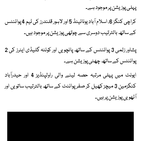
پہلی پوزیشن پر موجود ہے۔
کراچی کنگز 6، اسلام آباد یونائیٹڈ 5 اور لاہور قلندرز کی ٹیم 4 پوائنٹس
کے ساتھ بالترتیب دوسری سے چوتھی پوزیشن پر موجود ہیں۔
پشاور زلمی 3 پوائنٹس کے ساتھ پانچویں اور کوئٹہ گلیڈی ایٹرز کی 2
پوائنٹس کے ساتھ چھٹی پوزیشن ہے۔
ایونٹ میں پہلی مرتبہ حصہ لینے والی راولپنڈیز 4 اور حیدرآباد
کنگزمین 3 میچز کھیل کر صفر پوائنٹ کے ساتھ بالترتیب ساتویں اور
آٹھویں پوزیشن پر ہیں۔