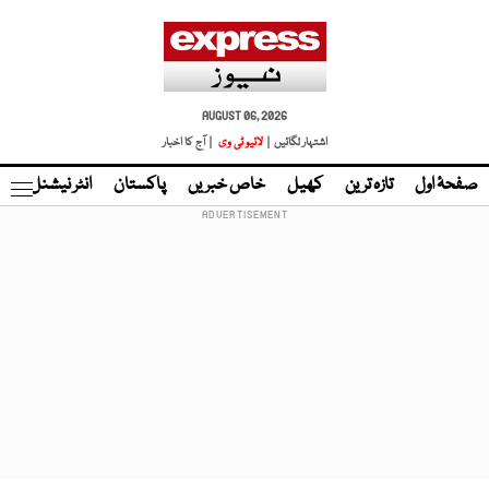
AUGUST 06, 2026
اشتہار لگائیں |
لائیو ٹی وی
| آج کا اخبار
صفحۂ اول
تازہ ترین
کھیل
خاص خبریں
پاکستان
انٹر نیشنل
ٹا