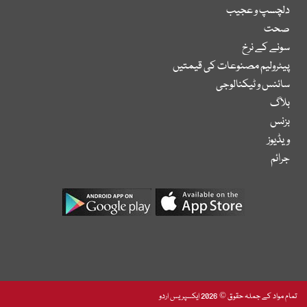
دلچسپ و عجیب
صحت
سونے کے نرخ
پیٹرولیم مصنوعات کی قیمتیں
سائنس و ٹیکنالوجی
بلاگ
بزنس
ویڈیوز
جرائم
تمام مواد کے جملہ حقوق © 2026 ایکسپریس اردو