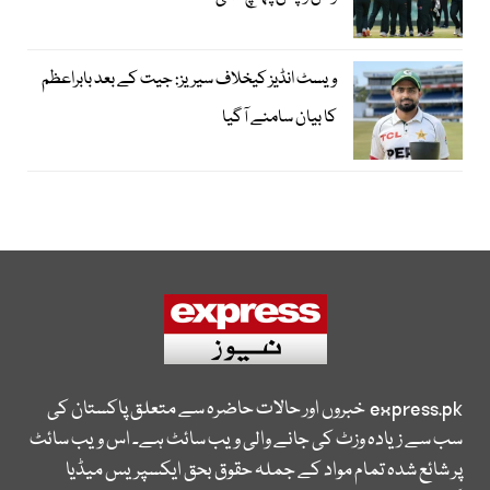
ویسٹ انڈیز کیخلاف سیریز: جیت کے بعد بابراعظم
کا بیان سامنے آگیا
express.pk
خبروں اور حالات حاضرہ سے متعلق پاکستان کی
سب سے زیادہ وزٹ کی جانے والی ویب سائٹ ہے۔ اس ویب سائٹ
پر شائع شدہ تمام مواد کے جملہ حقوق بحق ایکسپریس میڈیا