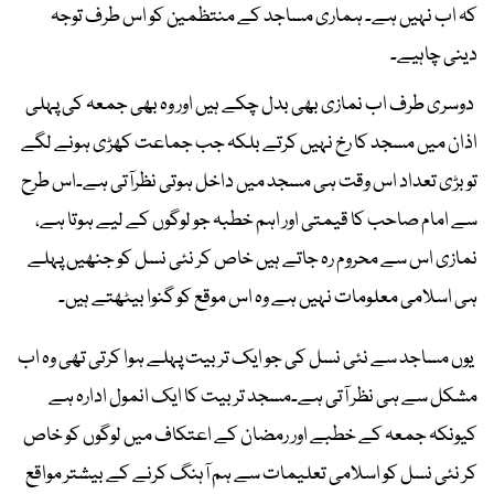
کہ اب نہیں ہے۔ ہماری مساجد کے منتظمین کو اس طرف توجہ
دینی چاہیے۔
دوسری طرف اب نمازی بھی بدل چکے ہیں اور وہ بھی جمعہ کی پہلی
اذان میں مسجد کا رخ نہیں کرتے بلکہ جب جماعت کھڑی ہونے لگے
تو بڑی تعداد اس وقت ہی مسجد میں داخل ہوتی نظرآتی ہے۔اس طرح
سے امام صاحب کا قیمتی اور اہم خطبہ جو لوگوں کے لیے ہوتا ہے،
نمازی اس سے محروم رہ جاتے ہیں خاص کر نئی نسل کو جنھیں پہلے
ہی اسلامی معلومات نہیں ہے وہ اس موقع کو گنوا بیٹھتے ہیں۔
یوں مساجد سے نئی نسل کی جو ایک تربیت پہلے ہوا کرتی تھی وہ اب
مشکل سے ہی نظر آتی ہے۔مسجد تربیت کا ایک انمول ادارہ ہے
کیونکہ جمعہ کے خطبے اور رمضان کے اعتکاف میں لوگوں کو خاص
کر نئی نسل کو اسلامی تعلیمات سے ہم آہنگ کرنے کے بیشتر مواقع