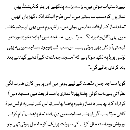
لیے دستیاب ہوتی ہیں۔ بڑے بڑے پنکھے اور ایئر کنڈیشنڈ بھی
نمازیوں کو دستیاب ہوتے ہیں۔ اسی طرح الیکٹرانک گھڑیاں انھیں
تمام نماز کے اوقات بتا رہی ہوتی ہیں۔ واش روم میں بھی اور وضو خانے
میں بھی ٹائل وغیرہ لگے ہوتے ہیں۔ مساجد میں نہایت خوبصورت و
قیمتی آرائش بھی ہوتی ہے۔ اس سب کے باوجود مساجد میں یہ بھی
نوٹس بورڈ پہ لکھا ہوتا ہے کہ ’’مسجد جماعت کے آدھے گھنٹے بعد
بند کر دی جائے گی۔‘‘
گویا مساجد جس مقصد کے لیے ہوتی ہیں اس پر ہی کاری ضرب لگی
نظر آتی ہے۔اب کوئی چلتا پھرتا نمازی یا مسافر بعد میں مسجد میں آ
کر آرام کرنا چاہے یا نماز وغیرہ پڑھنا چاہے تو اس کے لیے یہ نوٹس بورڈ
کافی ہوتا ہے۔ گویا پہلے مساجد میں دن رات نماز پڑھنے، آرام کرنے
اور واش روم استعمال کرنے کی سہولت ہر ایک کو حاصل ہوتی تھی جو