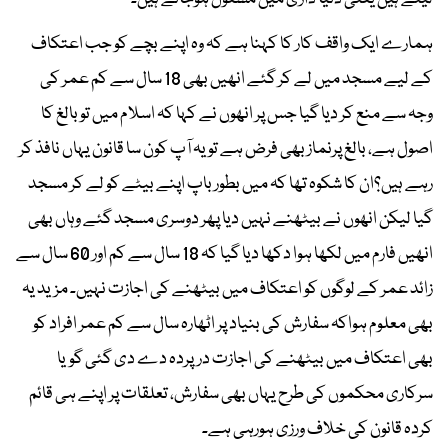
ہمارے ایک واقف کار کا کہنا ہے کہ وہ اپنے بچے کو جب اعتکاف
کے لیے مسجد میں لے کر گئے انھیں بھی 18 سال سے کم عمر کی
وجہ سے منع کر دیا گیا جس پر انھوں نے کہا کہ اسلام میں تو بالغ کا
اصول ہے، بالغ پرنماز بھی فرض ہے تو یہ آپ کون سا قانون یہاں نافذ کر
رہے ہیں؟ان کا شکوہ تھا کہ میں بطور باپ اپنے بیٹے کو لے کر مسجد
گیا لیکن انھوں نے بیٹھنے نہیں دیا پھر دوسری مسجد گئے وہاں بھی
انھیں فارم میں لکھا ہوا دکھا دیا گیا کہ 18 سال سے کم اور 60 سال سے
زائد عمر کے لوگوں کو اعتکاف میں بیٹھنے کی اجازت نہیں۔ مزید یہ
بھی معلوم ہواکہ سفارش کی بنیاد پر اٹھارہ سال سے کم عمر افراد کو
بھی اعتکاف میں بیٹھنے کی اجازت درپردہ دے دی گئی گویا
سرکاری محکموں کی طرح یہاں بھی سفارش، تعلقات پر اپنے ہی قائم
کردہ قانون کی خلاف ورزی ہورہی ہے۔