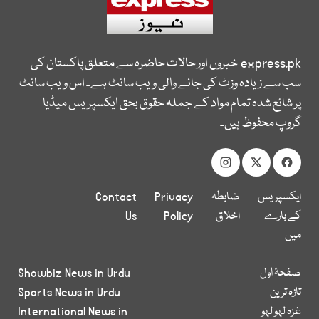
express.pk
خبروں اور حالات حاضرہ سے متعلق پاکستان کی
سب سے زیادہ وزٹ کی جانے والی ویب سائٹ ہے۔ اس ویب سائٹ
پر شائع شدہ تمام مواد کے جملہ حقوق بحق ایکسپریس میڈیا
گروپ محفوظ ہیں۔
ایکسپریس
ضابطہ
Privacy
Contact
کے بارے
اخلاق
Policy
Us
میں
صفحۂ اول
Showbiz News in Urdu
تازہ ترین
Sports News in Urdu
غزہ لہو لہو
International News in