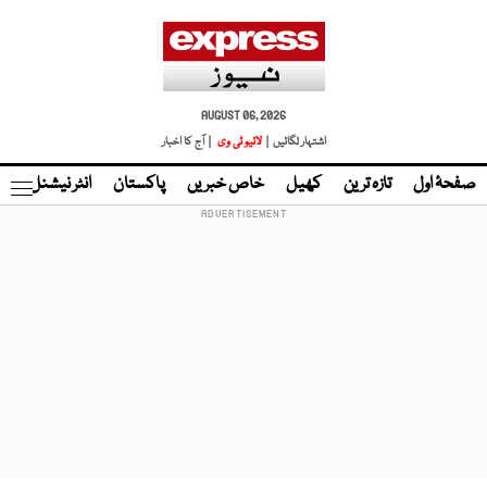
AUGUST 06, 2026
اشتہار لگائیں |
لائیو ٹی وی
| آج کا اخبار
صفحۂ اول
تازہ ترین
کھیل
خاص خبریں
پاکستان
انٹر نیشنل
ٹا