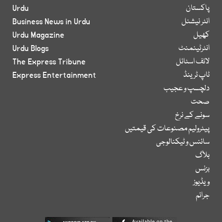
پاکستان
Urdu
انٹر نیشنل
Business News in Urdu
کھیل
Urdu Magazine
انٹرٹینمنٹ
Urdu Blogs
لائف اسٹائل
The Express Tribune
ٹاپ ٹرینڈ
Express Entertainment
دلچسپ و عجیب
صحت
سونے کے نرخ
پیٹرولیم مصنوعات کی قیمتیں
سائنس و ٹیکنالوجی
بلاگ
بزنس
ویڈیوز
جرائم