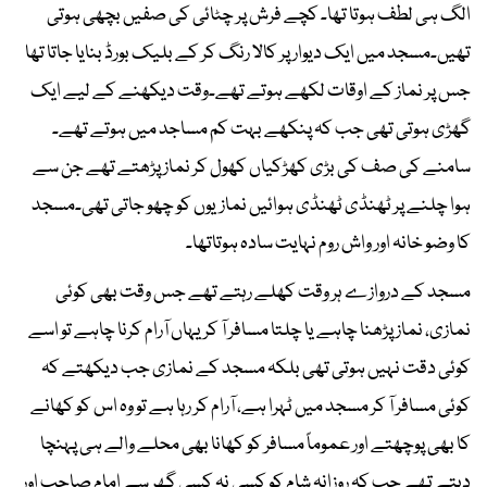
الگ ہی لطف ہوتا تھا۔ کچے فرش پر چٹائی کی صفیں بچھی ہوتی
تھیں۔مسجد میں ایک دیوار پر کالا رنگ کر کے بلیک بورڈ بنایا جاتا تھا
جس پر نماز کے اوقات لکھے ہوتے تھے۔وقت دیکھنے کے لیے ایک
گھڑی ہوتی تھی جب کہ پنکھے بہت کم مساجد میں ہوتے تھے۔
سامنے کی صف کی بڑی کھڑکیاں کھول کر نماز پڑھتے تھے جن سے
ہوا چلنے پر ٹھنڈی ٹھنڈی ہوائیں نمازیوں کو چھو جاتی تھی۔مسجد
کا وضو خانہ اور واش روم نہایت سادہ ہوتاتھا۔
مسجد کے دروازے ہر وقت کھلے رہتے تھے جس وقت بھی کوئی
نمازی، نماز پڑھنا چاہے یا چلتا مسافر آ کر یہاں آرام کرنا چاہے تو اسے
کوئی دقت نہیں ہوتی تھی بلکہ مسجد کے نمازی جب دیکھتے کہ
کوئی مسافر آ کر مسجد میں ٹہرا ہے، آرام کر رہا ہے تو وہ اس کو کھانے
کا بھی پوچھتے اور عموماً مسافر کو کھانا بھی محلے والے ہی پہنچا
دیتے تھے جب کہ روزانہ شام کو کسی نہ کسی گھر سے امام صاحب اور