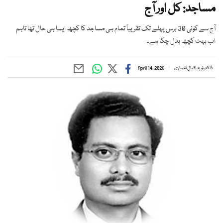
مساجد: کل اور آج
آج سے کوئی 30 برس پہلے تک تقریباً تمام ہی مساجد کا کچھ ایسا ہی حال تھا تاہم
اب بہت کچھ بدل چکا ہے۔
ڈاکٹر نوید اقبال انصاری
April 14, 2026