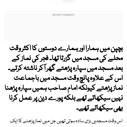
بچپن میں ہمارا اور ہمارے دوستوں کا اکثر وقت
محلے کی مسجد میں گزرتا تھا۔ فجر کی نماز کے
بعد مسجد میں سپارہ پڑھتے گھر آکر ناشتہ کرتے۔
اس کے علاوہ پانچ وقت مسجد میں باجماعت
نماز پڑھتے کیونکہ امام صاحب ہمیں سپارہ پڑھنا
نہیں سیکھاتے تھے بلکہ پورے دین پر عمل کرنا
بھی سیکھاتے تھے۔
اس وقت مسجدیں بڑی سادہ ہوتی تھیں جن میں نماز پڑھنے کا ایک