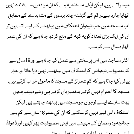
میسر آتے ہیں، لیکن ایک مسئلہ یہ ہے کہ ان مواقعوں سے فائدہ نہیں
اٹھایا جا رہا ہے۔راقم کے گزشتہ چند برسوں کے مشاہدے کے مطابق
اب مساجد میں جب نوجوان اعتکاف میں بیٹھنے کے لیے آتے ہیں تو
ان کی ایک بڑی تعداد کو یہ کہہ کے منع کر دیا جاتا ہے کہ ان کی عمر
اٹھارہ سال سے کم ہے۔
اکثر مساجد میں اس پر سختی سے عمل کیا جاتا ہے اور 18 سال سے
کم عمروالے نوجوانوں کو اعتکاف میں بیٹھنے نہیں دیا جاتا اور جواز
پیش کیا جاتا ہے کہ کم عمر لڑ کے مسجد کا ماحول خراب کرتے ہیں،
مسجد کا احترام نہیں کرتے بدتمیزیاں کرتے ہیں وغیرہ وغیرہ۔یوں
بہت سارے ایسے نوجوان جو مسجد میں بیٹھنا چاہتے ہیں لیکن
اعتکاف اس لیے نہیں کر سکتے کہ ان کی عمر 18 سال سے کم ہے
چنانچہ وہ رمضان کے مہینے میں اپنی مصروفیت پھر کہیں اور ڈھونڈ
لیتے ہیں یعنی دنیا داری میں مشغول ہوجاتے ہیں۔