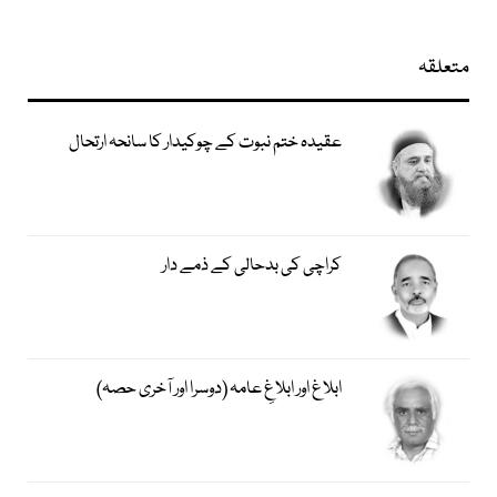
متعلقہ
عقیدہ ختم نبوت کے چوکیدار کا سانحہ ارتحال
کراچی کی بدحالی کے ذمے دار
ابلاغ اور ابلاغِ عامہ (دوسرا اور آخری حصہ)