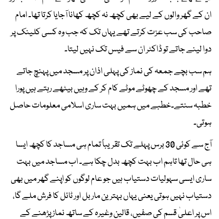
ان کے گھر والوں کے لیے بھی کچھ نہ کچھ کھانا آجایا کرتا تھا۔ امام
صاحب کی سب عزت کرتے تھے یہاں تک کہ جب وہ کسی کلینک پر
دوا لینے جاتے تو ڈاکٹر ان سے فیس تک نہیں لیتا۔
ہم سب بچے جمعہ کی نماز کی پہلی اذان پر مسجد میں پہنچ جاتے
تھے اور مسجد کے چھوٹے موٹے کام کر کے وہیں بیٹھے رہتے ہیں پورا
خطبہ سنتے۔خطبے میں ہمیں بہت ساری اسلامی معلومات حاصل
ہوتی۔
آج سے کوئی 30 برس پہلے تک تقریباً تمام ہی مساجد کا کچھ ایسا
ہی حال تھا تاہم اب بہت کچھ بدل چکا ہے۔ اب مساجد میں بہت
ساری ایسی سہولیات دستیاب ہیں جو عام لوگوں کو اپنے گھر میں بھی
دستیاب نہیں ہوتی یعنی یہاں بہترین ماربل اور ٹائل کا فرش ملے گا،
اس پر اعلیٰ قسم کی صفیں، قالین وغیرہ کے ساتھ نماز پڑھنے کے