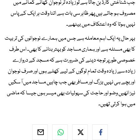
جب شناختی کارڈ بن جاتا ہے تو زیادہ تر نوجوان کھانے کمانے میں
مصروف ہو جاتے ہیں پھر ظاہر سی بات ہے اتنا وقت ہر ایک کے پاس
نہیں ہوتا کہ وہ اعتکاف میں بیٹھے۔
بہر حال یہ ایک اہم معاملہ ہے جس میں ہمارے نوجوانوں کی تربیت
کا بھی مسئلہ ہے اور ہماری مساجد کو بہتر بنانے کا بھی۔ اس طرف
خصوصی طور پر توجہ دینے کی ضرورت ہے کہ مسجد کے دروازے
زیادہ سے زیادہ وقت تمام لوگوں کے لیے کھلے ہوں اور صرف نوجوان
اور بچے ہی نہیں بزرگ اور مسافر بھی جب چاہیں مساجد میں آ سکیں
نیز انھیں وضو اور حاجت کی سہولیات بھی میسر ہوں جیسا کہ ماضی
میں ہوا کرتی تھیں۔