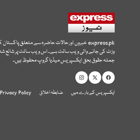
express.pk
خبروں اور حالات حاضرہ سے متعلق پاکستان 
وزٹ کی جانے والی ویب سائٹ ہے۔ اس ویب سائٹ پر شائع شدہ
جملہ حقوق بحق ایکسپریس میڈیا گروپ محفوظ ہیں۔
ایکسپریس کے بارے میں
ضابطہ اخلاق
Privacy Policy