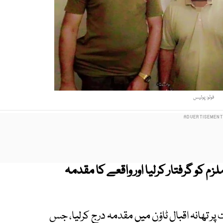
فوٹو: پولیس
زم کو گرفتار کرلیا اور واقعے کا مقدمہ
 پر تھانہ اقبال ٹاؤن میں مقدمہ درج کرلیا، جس