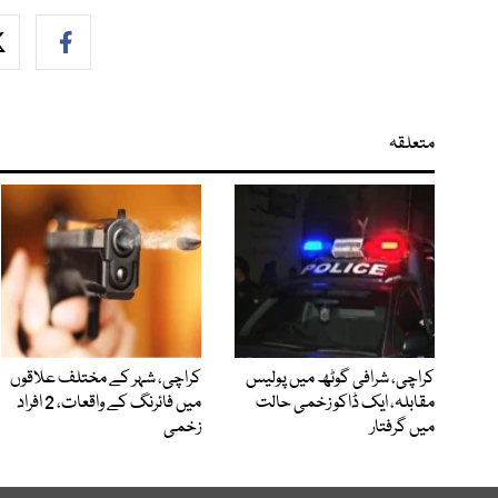
متعلقہ
کراچی، شرافی گوٹھ میں پولیس
کراچی، شہر کے مختلف علاقوں
مقابلہ، ایک ڈاکو زخمی حالت
میں فائرنگ کے واقعات، 2 افراد
میں گرفتار
زخمی