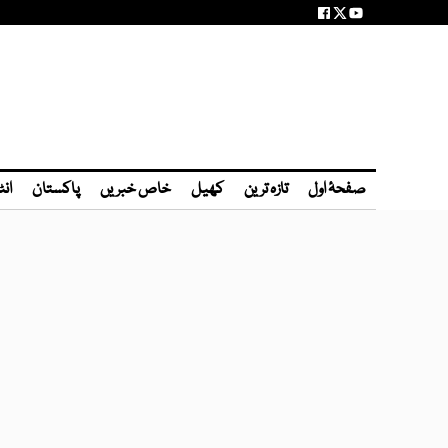
صفحۂ اول
تازہ ترین
کھیل
خاص خبریں
پاکستان
انٹ