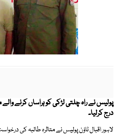
پولیس نے راہ چلتی لڑکی کو ہراساں کرنے والے مل
درج کرلیا۔
لاہور اقبال ٹاؤن پولیس نے متاثرہ طالبہ کی درخواست