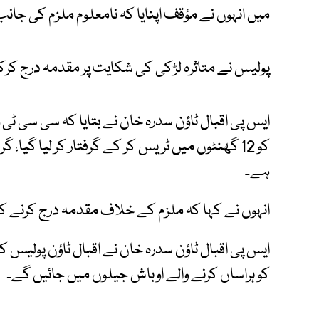
میں انہوں نے مؤقف اپنایا کہ نامعلوم ملزم کی جانب 
پولیس نے متاثرہ لڑکی کی شکایت پر مقدمہ درج کرک
ایس پی اقبال ٹاؤن سدرہ خان نے بتایا کہ سی سی ٹی 
کو 12 گھنٹوں میں ٹریس کر کے گرفتار کر لیا گیا
ہے۔
انہوں نے کہا کہ ملزم کے خلاف مقدمہ درج کرنے کے 
ایس پی اقبال ٹاؤن سدرہ خان نے اقبال ٹاؤن پولیس کو 
کو ہراساں کرنے والے اوباش جیلوں میں جائیں گے۔