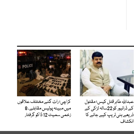
عبداللہ طاہر قتل کیس؛ مقتول
کراچی؛ رات گئے مختلف علاقوں
کے ڈرائیور کو 22سالہ لڑکی کے
میں مبینہ پولیس مقابلے، 8
ذریعے ہنی ٹریپ کیے جانے کا
زخمی سمیت 12 ڈاکو گرفتار
انکشاف