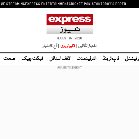
IVE STREAMING
EXPRESS ENTERTAINMENT
CRICKET PAKISTAN
TODAY'S PAPER
AUGUST 07, 2026
اشتہار لگائیں |
لائیو ٹی وی
| آج کا اخبار
ر نیشنل
ٹاپ ٹرینڈ
انٹرٹینمنٹ
لائف اسٹائل
فیکٹ چیک
صحت