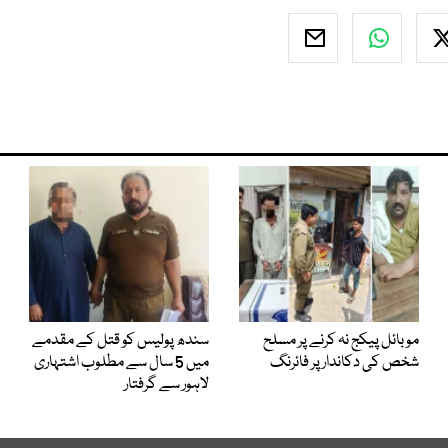
موبائل پیکج نہ کرنے پر مسلح
سندھ پولیس کو قتل کے مقدمے
شخص کی دکاندار پر فائرنگ
میں 5 سال سے مطلوب اشتہاری
لاہور سے گرفتار