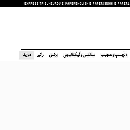
EXPRESS TRIBUNE
URDU E-PAPER
ENGLISH E-PAPER
SINDHI E-PAPER
L
دلچسپ و عجیب
سائنس و ٹیکنالوجی
بزنس
رائے
مزید