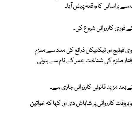
سے ہراسانی کا واقعہ پیش آیا۔
ے فوری کارروائی شروع کی۔
وی فوٹیج اور ٹیکنیکل ذرائع کی مدد سے ملزم
، گرفتار ملزم کی شناخت عمر کے نام سے ہوئی
بعد مزید قانونی کارروائی جاری ہے۔
بروقت کارروائی پر شاباش دی اور کہا کہ خواتین