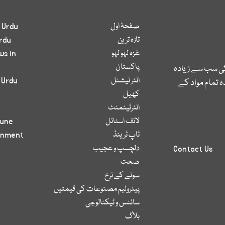
صفحۂ اول
 Urdu
تازہ ترین
rdu
غزہ لہو لہو
ws in
پاکستان
کی سب سے زیادہ
انٹر نیشنل
 Urdu
 تمام مواد کے
کھیل
انٹرٹینمنٹ
لائف اسٹائل
bune
ٹاپ ٹرینڈ
inment
دلچسپ و عجیب
Contact Us
صحت
سونے کے نرخ
پیٹرولیم مصنوعات کی قیمتیں
سائنس و ٹیکنالوجی
بلاگ