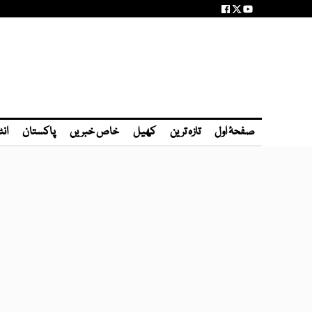
صفحۂ اول
تازہ ترین
کھیل
خاص خبریں
پاکستان
انٹ