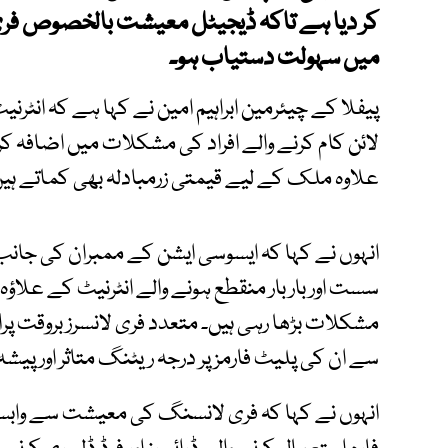
کر دیا ہے تاکہ ڈیجیٹل معیشت بالخصوص فری 
میں سہولت دستیاب ہو۔
پیفلا کے چیئرمین ابراہیم امین نے کہا ہے کہ انٹر
لائن کام کرنے والے افراد کی مشکلات میں اضافہ کر 
علاوہ ملک کے لیے قیمتی زرمبادلہ بھی کماتے ہیں
انہوں نے کہا کہ ایسوسی ایشن کے ممبران کی جان
سست اور بار بار منقطع ہونے والے انٹرنیٹ کے علاؤہ 
مشکلات بڑھا رہی ہیں۔ متعدد فری لانسرز بروقت 
سے ان کی پلیٹ فارمز پر درجہ ریٹنگ متاثر اور پیشہ
انہوں نے کہا کہ فری لانسنگ کی معیشت سے وابستہ 