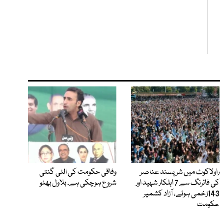
راولاکوٹ میں شرپسند عناصر
وفاقی حکومت کی الٹی گنتی
کی فائرنگ سے 7 اہلکار شہید اور
شروع ہوچکی ہے، بلاول بھٹو
143زخمی ہوئے، آزاد کشمیر
حکومت