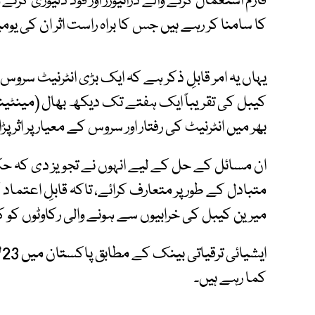
فارم استعمال کرنے والے ڈرائیورز اور فوڈ ڈلیوری 
کا سامنا کر رہے ہیں جس کا براہ راست اثر ان کی یومیہ
یہاں یہ امر قابلِ ذکر ہے کہ ایک بڑی انٹرنیٹ سروس
کیبل کی تقریباً ایک ہفتے تک دیکھ بھال (مینٹ
بھر میں انٹرنیٹ کی رفتار اور سروس کے معیار پر اثر پڑا
ان مسائل کے حل کے لیے انہوں نے تجویز دی کہ حک
متبادل کے طور پر متعارف کرائے، تاکہ قابلِ اعتماد 
میرین کیبل کی خرابیوں سے ہونے والی رکاوٹوں کو 
ا
کما رہے ہیں۔