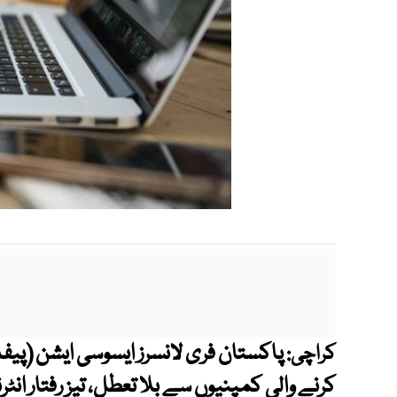
پاکستان فری لانسرز ایسوسی ایشن (پیف
کراچی:
کرنے والی کمپنیوں سے بلا تعطل، تیز رفتار انٹ