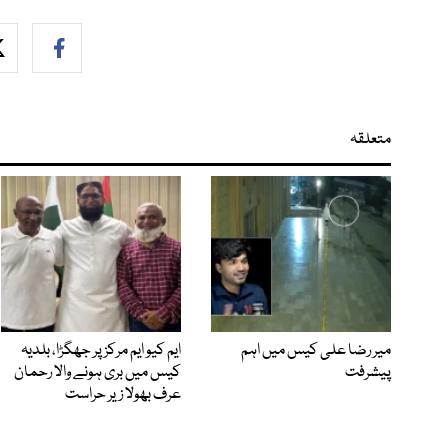
متعلقہ
میر رضا علی کیس میں اہم
ایم کیو ایم مرکز پر جھگڑا، بلدیہ
پیشرفت
کیس میں بری ہونے والا رحمان
عرف بھولا زیر حراست