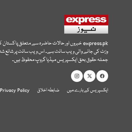
express.pk
خبروں اور حالات حاضرہ سے متعلق پاکستان 
وزٹ کی جانے والی ویب سائٹ ہے۔ اس ویب سائٹ پر شائع شدہ
جملہ حقوق بحق ایکسپریس میڈیا گروپ محفوظ ہیں۔
ایکسپریس کے بارے میں
ضابطہ اخلاق
Privacy Policy