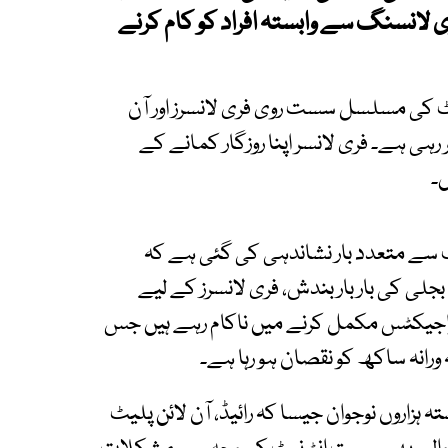
لانسنگ سے وابستہ افراد کو کام کرنے
نیٹ کی مسلسل سست روی فری لانسرز اور آن
رہی ہے۔ فری لانسر اپنا روزگار کمانے کے
۔
ب سے متعدد بار نشاندہی کی گئی ہے کہ
بجلی کی بار بار بندش، فری لانسرز کے لیے
پراجیکٹس مکمل کرنے میں ناکام رہے ہیں جس
 ورانہ ساکھ کو نقصان ہو رہا ہے۔
ہزاروں نوجوان جیسا کہ رائیڈ، آن لائن پلیٹ