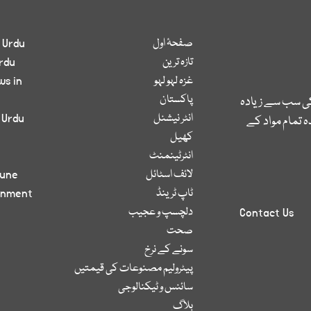
صفحۂ اول
 Urdu
تازہ ترین
rdu
غزہ لہو لہو
ws in
پاکستان
کی سب سے زیادہ
انٹر نیشنل
 Urdu
 تمام مواد کے
کھیل
انٹرٹینمنٹ
لائف اسٹائل
bune
ٹاپ ٹرینڈ
inment
دلچسپ و عجیب
Contact Us
صحت
سونے کے نرخ
پیٹرولیم مصنوعات کی قیمتیں
سائنس و ٹیکنالوجی
بلاگ