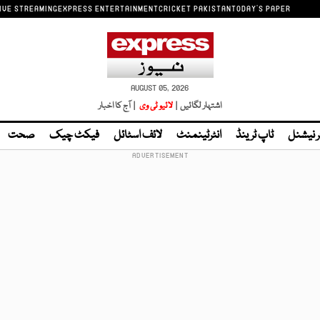
IVE STREAMING
EXPRESS ENTERTAINMENT
CRICKET PAKISTAN
TODAY'S PAPER
AUGUST 05, 2026
اشتہار لگائیں |
لائیو ٹی وی
| آج کا اخبار
ر نیشنل
ٹاپ ٹرینڈ
انٹرٹینمنٹ
لائف اسٹائل
فیکٹ چیک
صحت