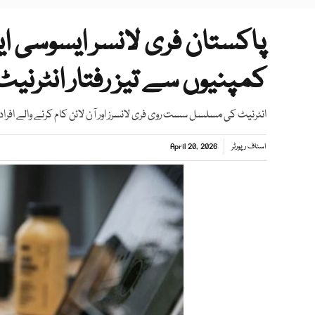
پاکستان فری لانسر ایسوسی ای
کمپنیوں سے تیز رفتار انٹرنیٹ
انٹرنیٹ کی مسلسل سست روی فری لانسرز اور آن لائن کام کرنے والے افر
اسٹاف رپورٹر
April 20, 2026