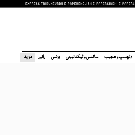
EXPRESS TRIBUNE
URDU E-PAPER
ENGLISH E-PAPER
SINDHI E-PAPER
L
دلچسپ و عجیب
سائنس و ٹیکنالوجی
بزنس
رائے
مزید