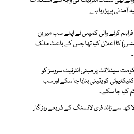
کرنے والے بھی سست انٹرنیٹ کی وجہ سے مشکلات
 آمدنی پر پڑ رہا ہے۔
 فراہم کرنے والی کمپنی نے اپنے سب میرین
یننس) کا اعلان کیا تھا جس کے باعث ملک
۔
ومت سیٹلائٹ پر مبنی انٹرنیٹ سروسز کو
کنیکٹیوٹی کو یقینی بنایا جا سکے اور سب
کم کیا جا سکے۔
یشیائی ترقیاتی بینک کے مطابق پاکستان میں 23لاکھ سے زائد فری لانسنگ کے ذریعے روز گار