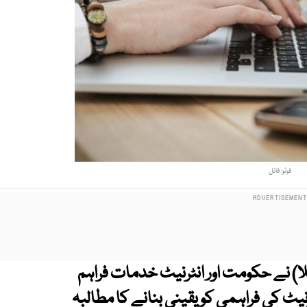
فوٹو: فائل
لا) نے حکومت اور انٹرنیٹ خدمات فراہم
رنیٹ کی فراہمی کو یقینی بنانے کا مطالبہ