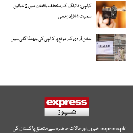
کراچی: فائرنگ کے مختلف واقعات میں 2 خواتین
سمیت 4 افراد زخمی
جشن آزادی کے موقع پر کراچی کی جھنڈا گلی سیل
express.pk
خبروں اور حالات حاضرہ سے متعلق پاکستان کی