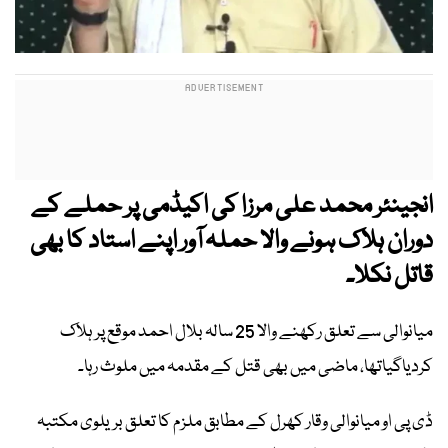
انجینئر محمد علی مرزا کی اکیڈمی پر حملے کے
دوران ہلاک ہونے والا حملہ آور اپنے استاد کا بھی
قاتل نکلا۔
میانوالی سے تعلق رکھنے والا 25 سالہ بلال احمد موقع پر ہلاک
کردیاگیاتھا، ماضی میں بھی قتل کے مقدمہ میں ملوث رہا۔
ڈی پی او میانوالی وقار کھرل کے مطابق ملزم کا تعلق بریلوی مکتبہ