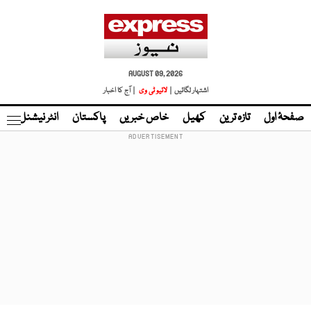
AUGUST 09, 2026
اشتہار لگائیں |
لائیو ٹی وی
| آج کا اخبار
صفحۂ اول
تازہ ترین
کھیل
خاص خبریں
پاکستان
انٹر نیشنل
ٹا