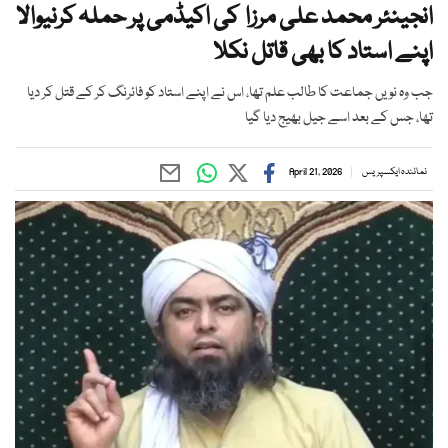
انجینئر محمد علی مرزا کی اکیڈمی پر حملہ کرنیوالا
اپنے استاد کا بھی قاتل نکلا
جب وہ نویں جماعت کا طالب علم تھا، اس نے اپنے استاد کو فائرنگ کر کے قتل کر دیا
تھا، جس کے بعد اسے جیل بھیج دیا گیا
نمائندہ ایکسپریس
April 21, 2026