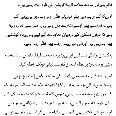
قائم ہے اور اب معاملات نارملائزیشن کی طرف بڑھ رہے ہیں۔
امریکا کے رویے میں بھی تبدیلی نظر آ رہی ہے۔ یورپی یونین کے
پلیٹ فارم سے بھی ایسے اشارے مل رہے ہیں، جس سے اندازہ ہوتا
ہے کہ دونوں ملکوں کے درمیان معاہدے کے لیے پس پردہ کوششیں
بھی ہو رہی ہیں اور اس میں پیش رفت بھی نظر آ رہی ہے۔
پاکستان روانگی سے قبل ایرانی وزیرخارجہ نے فیلڈ مارشل سید عاصم
منیر اور نائب وزیراعظم اسحاق ڈار سے ٹیلی فونک رابطہ کیا۔
اس رابطہ کے بعد سماجی رابطے کی سائٹ ایکس (ٹویٹر) پر اپنی
پوسٹ میں ایرانی وزیرخارجہ نے لکھا کہ وہ اسلام آباد، مسقط اور ماسکو
کے دورے پر روانہ ہو رہے ہیں، دوروں کا مقصد شراکت دار ممالک کے
ساتھ دوطرفہ امور پر قریبی رابطہ اور مشاورت ہے، علاقائی صورتحال
اور تازہ پیش رفت پر بھی تفصیلی تبادلہ خیال کرنا ہے، ہمارے پڑوسی