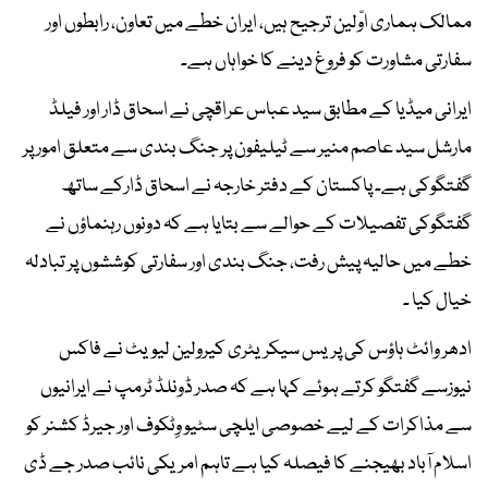
ممالک ہماری اوّلین ترجیح ہیں، ایران خطے میں تعاون، رابطوں اور
سفارتی مشاورت کو فروغ دینے کا خواہاں ہے۔
ایرانی میڈیا کے مطابق سید عباس عراقچی نے اسحاق ڈار اور فیلڈ
مارشل سید عاصم منیر سے ٹیلیفون پر جنگ بندی سے متعلق امور پر
گفتگوکی ہے۔ پاکستان کے دفتر خارجہ نے اسحاق ڈارکے ساتھ
گفتگوکی تفصیلات کے حوالے سے بتایا ہے کہ دونوں رہنماؤں نے
خطے میں حالیہ پیش رفت، جنگ بندی اور سفارتی کوششوں پر تبادلہ
خیال کیا ۔
ادھر وائٹ ہاؤس کی پریس سیکریٹری کیرولین لیویٹ نے فاکس
نیوزسے گفتگو کرتے ہوئے کہا ہے کہ صدر ڈونلڈ ٹرمپ نے ایرانیوں
سے مذاکرات کے لیے خصوصی ایلچی سٹیو وِٹکوف اور جیرڈ کشنر کو
اسلام آباد بھیجنے کا فیصلہ کیا ہے تاہم امریکی نائب صدر جے ڈی