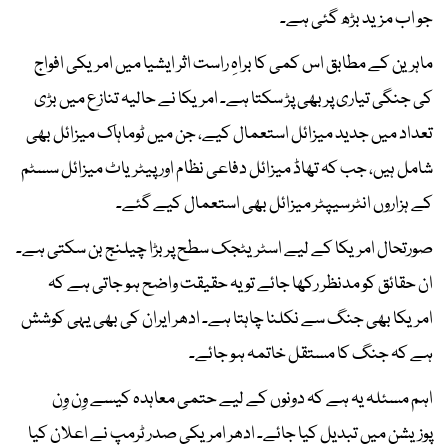
جو اب مزید بڑھ گئی ہے۔
ماہرین کے مطابق اس کمی کا براہِ راست اثر ایشیا میں امریکی افواج
کی جنگی تیاری پر بھی پڑ سکتا ہے۔ امریکا نے حالیہ تنازع میں بڑی
تعداد میں جدید میزائل استعمال کیے، جن میں ٹوماہاک میزائل بھی
شامل ہیں، جب کہ تھاڈ میزائل دفاعی نظام اور پیٹریاٹ میزائل سسٹم
کے ہزاروں انٹرسیپٹر میزائل بھی استعمال کیے گئے۔
صورتحال امریکا کے لیے اسٹریٹجک سطح پر بڑا چیلنج بن سکتی ہے۔
ان حقائق کو مدنظر رکھا جائے تو یہ حقیقت واضح ہو جاتی ہے کہ
امریکا بھی جنگ سے نکلنا چاہتا ہے۔ ادھر ایران کی بھی یہی کوشش
ہے کہ جنگ کا مستقل خاتمہ ہو جائے۔
اہم مسئلہ یہ ہے کہ دونوں کے لیے حتمی معاہدہ کیسے وِن وِن
پوزیشن میں تبدیل کیا جائے۔ ادھر امریکی صدر ٹرمپ نے اعلان کیا