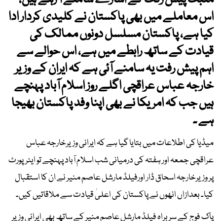
مثبت پیش رفت کے اشارے سامنے آ رہے ہیں،
اس معاملے میں بھی پاکستان نے کلیدی کردار ادا
کیا ہے، پاکستان مسلسل دونوں ممالک کی
قیادت کے ساتھ رابطے میں ہے، اس حوالے سے
اہم پیش رفت یہ سامنے آئی ہے کہ ایران کے وزیر
خارجہ عباس عراقچی اگلے روز اسلام آباد پہنچے
ہیں جب کہ امریکا نے بھی اپنا وفد پاکستان بھیجا
ہے ۔
میڈیا کی اطلاعات میں بتایا گیا ہے کہ ایرانی وزیرخارجہ عباس
عراقچی جمعہ اور ہفتہ کی درمیانی شب اسلام آباد پہنچے تو ایئرپورٹ
پر وزیرخارجہ اسحاق ڈار اورفیلڈ مارشل عاصم منیر نے ان کا استقبال
کیا۔ بعدازاں انھوں نے پاکستان کی اعلیٰ قیادت سے ملاقاتیں کیں۔
پاک فوج کے سربراہ فیلڈ مارشل عاصم منیر کے ساتھ بھی ایرانی وزیر