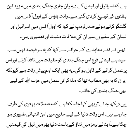
ہے کہ اسرائیل اور لبنان کے درمیان جاری جنگ بندی میں مزید تین
ہفتوں کی توسیع کر دی گئی ہے۔ وائٹ ہاؤس کے اوول آفس میں
گفتگو کرتے ہوئے صدر ٹرمپ نے کہا کہ اوول آفس میں اسرائیل اور
لبنان کے سفیروں سے ان کی ملاقات مثبت اور تعمیری رہی۔
انھوں نے نئے معاہدے کے حوالے سے کہا کہ یہ سو فیصد نہیں ہے۔
امید ہے لبنانی فوج اس جنگ بندی کو حقیقت میں نافذ کرنے اور اس
پر عمل کرانے کے قابل ہو گی۔ یہ بھی ایک اہم پیش رفت ہے کیونکہ
ایران کا یہ بھی مطالبہ تھا کہ مذاکراتی عمل میں حزب اللہ کے لیے
بھی جنگ بندی کی جائے۔
یوں دیکھا جائے تو بھی کہا جا سکتا ہے کہ معاملات بہتری کی طرف
جا رہے ہیں۔ اس وقت دنیا کے لیے خلیج میں امن انتہائی ضروری ہو
چکا ہے۔ آبنائے ہرمز میں تناؤ کے باعث دنیا بھر میں تیل کی قیمتیں