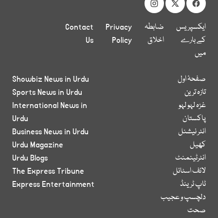
ایکسپریس
ضابطہ
Privacy
Contact
کے بارے
اخلاق
Policy
Us
میں
صفحۂ اول
Showbiz News in Urdu
تازہ ترین
Sports News in Urdu
غزہ لہو لہو
International News in
پاکستان
Urdu
انٹر نیشنل
Business News in Urdu
کھیل
Urdu Magazine
انٹرٹینمنٹ
Urdu Blogs
لائف اسٹائل
The Express Tribune
ٹاپ ٹرینڈ
Express Entertainment
دلچسپ و عجیب
صحت