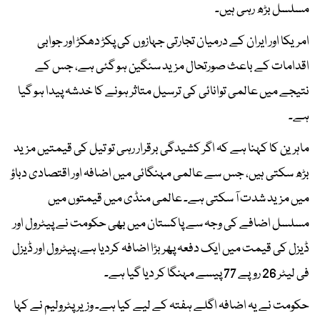
مسلسل بڑھ رہی ہیں۔
امریکا اور ایران کے درمیان تجارتی جہازوں کی پکڑ دھکڑ اور جوابی
اقدامات کے باعث صورتحال مزید سنگین ہو گئی ہے، جس کے
نتیجے میں عالمی توانائی کی ترسیل متاثر ہونے کا خدشہ پیدا ہو گیا
ہے۔
ماہرین کا کہنا ہے کہ اگر کشیدگی برقرار رہی تو تیل کی قیمتیں مزید
بڑھ سکتی ہیں، جس سے عالمی مہنگائی میں اضافہ اور اقتصادی دباؤ
میں مزید شدت آ سکتی ہے۔ عالمی منڈی میں قیمتوں میں
مسلسل اضافے کی وجہ سے پاکستان میں بھی حکومت نے پیٹرول اور
ڈیزل کی قیمت میں ایک دفعہ پھر بڑا اضافہ کردیا ہے، پیٹرول اور ڈیزل
فی لیٹر 26 روپے 77 پیسے مہنگا کر دیا گیا ہے۔
حکومت نے یہ اضافہ اگلے ہفتہ کے لیے کیا ہے۔ وزیر پٹرولیم نے کہا