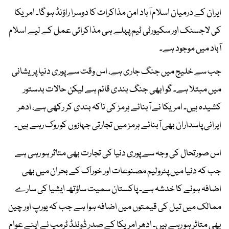
ایران کے درمیان اسلام آباد امن مذاکرات کا دوسرا راؤنڈ ہو گا۔ امریکا
کی لاجسٹک اور سکیورٹی ٹیم پہلے ہی مذاکراتی عمل کے لیے اسلام
آباد میں موجود ہے۔
جب سے خلیج میں جنگ جاری ہے، اس وقت سے پوری دنیا پریشانی
میں مبتلا ہے۔ گو ابھی جنگ بندی قائم ہے لیکن حالات بدستور
کشیدہ ہیں۔ امریکا نے آبنائے ہرمز کی ناکہ بندی کر رکھی ہے، ادھر
ایرانی پاسداران بھی آبنائے ہرمز میں تجارتی جہازوں کو روک رہے ہیں۔
اس صورتحال کی وجہ سے پوری دنیا کی تجارت بھی متاثر ہو رہی ہے
جب کہ دنیا میں پٹرولیم مصنوعات اور خوراک کے بحران میں بھی
اضافہ ہونے کا خدشہ ہے۔ پاکستان سمیت ساؤتھ ایشیا کی سارے
ممالک میں تیل کی قیمتوں میں اضافہ ہوا ہے جب کہ یورپ اور چین
بھی متاثر ہو رہے ہیں۔ ادھر امریکا کے صدر ڈونلڈ ٹرمپ نے اپنے عوام