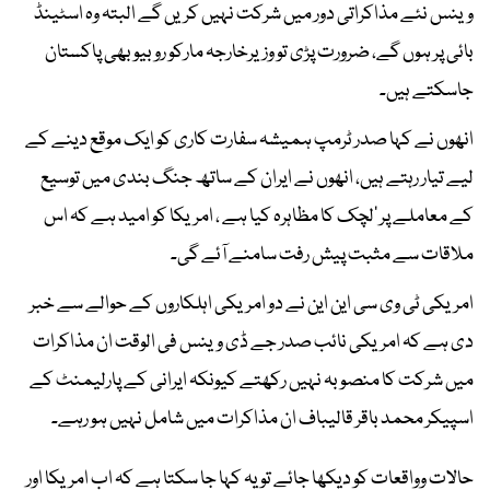
وینس نئے مذاکراتی دور میں شرکت نہیں کریں گے البتہ وہ اسٹینڈ
بائی پر ہوں گے، ضرورت پڑی تو وزیرخارجہ مارکو روبیو بھی پاکستان
جاسکتے ہیں۔
انھوں نے کہا صدر ٹرمپ ہمیشہ سفارت کاری کو ایک موقع دینے کے
لیے تیار رہتے ہیں، انھوں نے ایران کے ساتھ جنگ بندی میں توسیع
کے معاملے پر ’لچک کا مظاہرہ کیا ہے ، امریکا کو امید ہے کہ اس
ملاقات سے مثبت پیش رفت سامنے آئے گی۔
امریکی ٹی وی سی این این نے دو امریکی اہلکاروں کے حوالے سے خبر
دی ہے کہ امریکی نائب صدر جے ڈی وینس فی الوقت ان مذاکرات
میں شرکت کا منصوبہ نہیں رکھتے کیونکہ ایرانی کے پارلیمنٹ کے
اسپیکر محمد باقر قالیباف ان مذاکرات میں شامل نہیں ہو رہے۔
حالات وواقعات کو دیکھا جائے تو یہ کہا جا سکتا ہے کہ اب امریکا اور