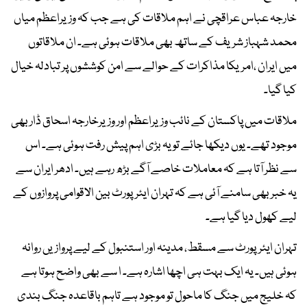
خارجہ عباس عراقچی نے اہم ملاقات کی ہے جب کہ وزیراعظم میاں
محمد شہباز شریف کے ساتھ بھی ملاقات ہوئی ہے۔ ان ملاقاتوں
میں ایران ،امریکا مذاکرات کے حوالے سے امن کوششوں پر تبادلہ خیال
کیا گیا۔
ملاقات میں پاکستان کے نائب وزیراعظم اور وزیرخارجہ اسحاق ڈار بھی
موجود تھے۔ یوں دیکھا جائے تو یہ بڑی اہم پیش رفت ہوئی ہے۔ اس
سے نظر آتا ہے کہ معاملات خاصے آگے بڑھ رہے ہیں۔ ادھر ایران سے
یہ خبر بھی سامنے آئی ہے کہ تہران ایئرپورٹ بین الاقوامی پروازوں کے
لیے کھول دیا گیا ہے۔
تہران ایئرپورٹ سے مسقط، مدینہ اور استنبول کے لیے پروازیں روانہ
ہوئی ہیں۔ یہ ایک بہت ہی اچھا اشارہ ہے۔ ا سے بھی واضح ہوتا ہے
کہ خلیج میں جنگ کا ماحول تو موجود ہے تاہم باقاعدہ جنگ بندی