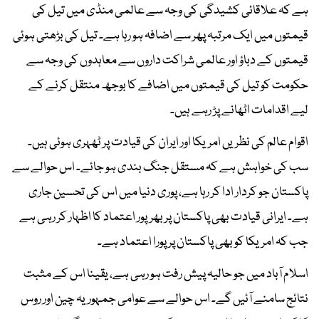
ہے کہ علاقائی کشیدگی کی وجہ سے عالمی منڈی میں تیل کی
قیمتوں میں ایک مرتبہ پھر سے اضافہ ہو رہا ہے۔ تیل کی بڑھتی ہوئی
قیمتوں کے دباؤ اور عالمی شراکت داروں سے معاہدوں کی وجہ سے
حکومت کو تیل کی قیمتوں میں اضافے کا بوجھ منتقل کرنے کے
لیے اقدامات اٹھانے پڑ رہے ہیں۔
اقوام عالم کی نظریں امریکا اور ایران کی قیادت پر ٹھہری ہوئی ہیں۔
سب کی خواہش ہے کہ مستقل جنگ بندی ہو جائے۔ اس حوالے سے
پاکستان جو کردار ادا کر رہا ہے، پوری دنیا میں اس کی تحسین جاری
ہے۔ ایرانی قیادت بھی پاکستان پر بھرپور اعتماد کا اظہار کر رہی ہے
جب کہ امریکا کو بھی پاکستان پر پورا اعتماد ہے۔
اسلام آباد میں جو حالیہ پیش رفت ہو رہی ہے، یقینا اس کے مثبت
نتائج سامنے آئیں گے۔ اس حوالے سے عوامی جمہوریہ چین اور روس