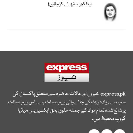
اپنا کچرا ساتھ لے کر جائیں!
express.pk
خبروں اور حالات حاضرہ سے متعلق پاکستان کی
سب سے زیادہ وزٹ کی جانے والی ویب سائٹ ہے۔ اس ویب سائٹ
پر شائع شدہ تمام مواد کے جملہ حقوق بحق ایکسپریس میڈیا
گروپ محفوظ ہیں۔