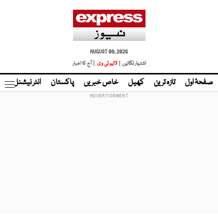
AUGUST 09, 2026
اشتہار لگائیں |
لائیو ٹی وی
| آج کا اخبار
صفحۂ اول
تازہ ترین
کھیل
خاص خبریں
پاکستان
انٹر نیشنل
ٹا