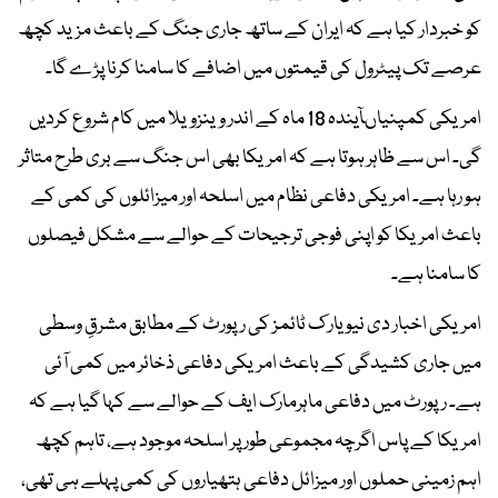
کو خبردار کیا ہے کہ ایران کے ساتھ جاری جنگ کے باعث مزید کچھ
عرصے تک پیٹرول کی قیمتوں میں اضافے کا سامنا کرنا پڑے گا۔
امریکی کمپنیاںآیندہ 18 ماہ کے اندر وینزویلا میں کام شروع کردیں
گی۔ اس سے ظاہر ہوتا ہے کہ امریکا بھی اس جنگ سے بری طرح متاثر
ہو رہا ہے۔ امریکی دفاعی نظام میں اسلحہ اور میزائلوں کی کمی کے
باعث امریکا کو اپنی فوجی ترجیحات کے حوالے سے مشکل فیصلوں
کا سامنا ہے۔
امریکی اخبار دی نیو یار ک ٹائمز کی رپورٹ کے مطابق مشرقِ وسطی
میں جاری کشیدگی کے باعث امریکی دفاعی ذخائر میں کمی آئی
ہے۔ رپورٹ میں دفاعی ماہرمارک ایف کے حوالے سے کہا گیا ہے کہ
امریکا کے پاس اگرچہ مجموعی طور پر اسلحہ موجود ہے، تاہم کچھ
اہم زمینی حملوں اور میزائل دفاعی ہتھیاروں کی کمی پہلے ہی تھی،