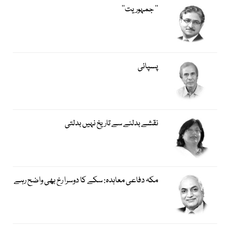
’’ جمہوریت‘‘
پسپائی
نقشے بدلنے سے تاریخ نہیں بدلتی
مکہ دفاعی معاہدہ: سکے کا دوسرا رخ بھی واضح رہے