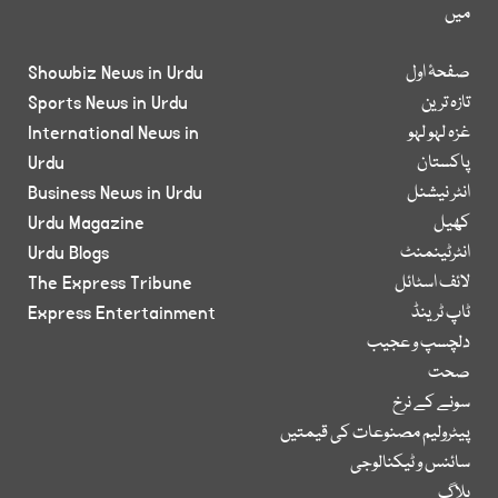
میں
صفحۂ اول
Showbiz News in Urdu
تازہ ترین
Sports News in Urdu
غزہ لہو لہو
International News in
پاکستان
Urdu
انٹر نیشنل
Business News in Urdu
کھیل
Urdu Magazine
انٹرٹینمنٹ
Urdu Blogs
لائف اسٹائل
The Express Tribune
ٹاپ ٹرینڈ
Express Entertainment
دلچسپ و عجیب
صحت
سونے کے نرخ
پیٹرولیم مصنوعات کی قیمتیں
سائنس و ٹیکنالوجی
بلاگ