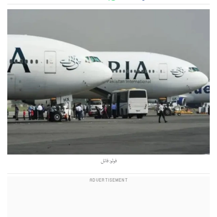
فوٹو: فائل