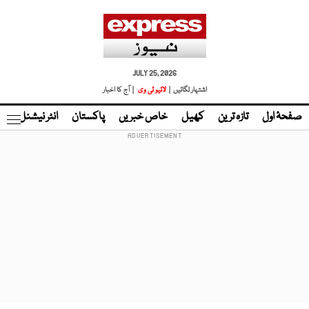
JULY 25, 2026
اشتہار لگائیں |
لائیو ٹی وی
| آج کا اخبار
صفحۂ اول
تازہ ترین
کھیل
خاص خبریں
پاکستان
انٹر نیشنل
ٹا