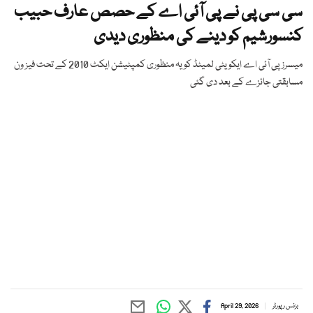
سی سی پی نے پی آئی اے کے حصص عارف حبیب
کنسورشیم کو دینے کی منظوری دیدی
میسرز پی آئی اے ایکویٹی لمیٹڈ کو یہ منظوری کمپٹیشن ایکٹ 2010 کے تحت فیز ون
مسابقتی جائزے کے بعد دی گئی
بزنس رپورٹر
April 29, 2026