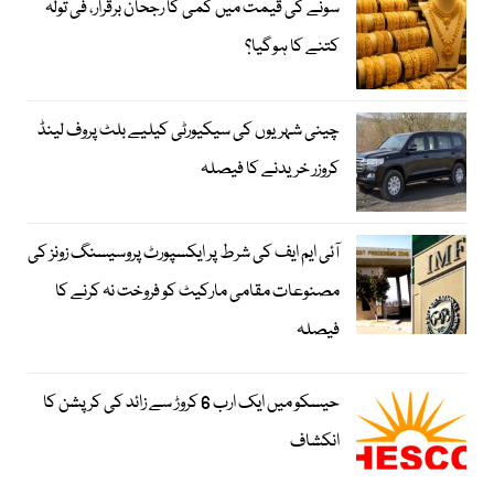
سونے کی قیمت میں کمی کا رجحان برقرار، فی تولہ
کتنے کا ہوگیا؟
چینی شہریوں کی سیکیورٹی کیلیے بلٹ پروف لینڈ
کروزر خریدنے کا فیصلہ
آئی ایم ایف کی شرط پر ایکسپورٹ پروسیسنگ زونز کی
مصنوعات مقامی مارکیٹ کو فروخت نہ کرنے کا
فیصلہ
حیسکو میں ایک ارب 6 کروڑ سے زائد کی کرپشن کا
انکشاف