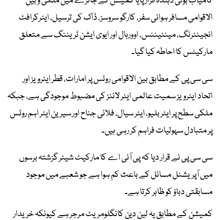
کامیاب بولی دہندہ قرار پایا کمیشن کے جائزے میں ملکی و بین
الاقوامی مسافر ہوائی سفر، کارگو سروسز، ڈاک کی ترسیل، ایئرکرافٹ
انجینئرنگ، مینٹیننس، اوورہال اور ایوی ایشن ٹریننگ سے متعلق
مارکیٹس کا احاطہ کیا گیا۔
سی سی پی کے مطابق بین الاقوامی روٹس پر امارات، قطر ایئرویز اور
اتحاد ایئرویز سمیت عالمی ایئر لائنز کی مضبوط موجودگی ہے، جبکہ
ملکی سطح پر ایئر بلیو، ایئر سیال، فلائی جناح اور سیرین ایئر اہم روٹس
پر متبادل سہولیات فراہم کر رہی ہیں۔
سی سی پی نے قرار دیا کہ پی آئی اے کا مارکیٹ شیئر گزشتہ برسوں
میں آپریشنل مسائل کے باعث کم ہوا ہے جو شعبے میں موجود
مسابقتی دباؤ کو ظاہر کرتا ہے۔
کمیشن کے مطابق یہ لین دین کانگلومریٹ مرجر ہے کیونکہ خریدار