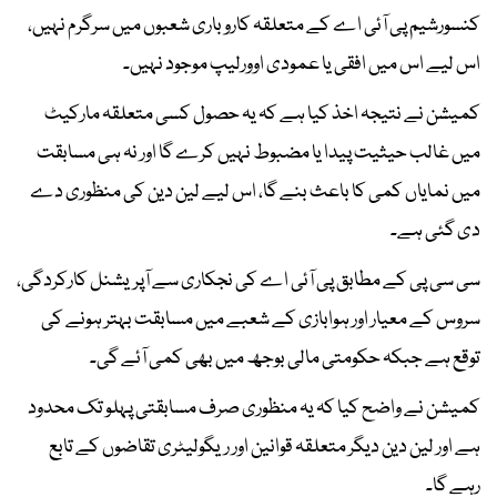
کنسورشیم پی آئی اے کے متعلقہ کاروباری شعبوں میں سرگرم نہیں،
اس لیے اس میں افقی یا عمودی اوورلیپ موجود نہیں۔
کمیشن نے نتیجہ اخذ کیا ہے کہ یہ حصول کسی متعلقہ مارکیٹ
میں غالب حیثیت پیدا یا مضبوط نہیں کرے گا اور نہ ہی مسابقت
میں نمایاں کمی کا باعث بنے گا، اس لیے لین دین کی منظوری دے
دی گئی ہے۔
سی سی پی کے مطابق پی آئی اے کی نجکاری سے آپریشنل کارکردگی،
سروس کے معیار اور ہوابازی کے شعبے میں مسابقت بہتر ہونے کی
توقع ہے جبکہ حکومتی مالی بوجھ میں بھی کمی آئے گی۔
کمیشن نے واضح کیا کہ یہ منظوری صرف مسابقتی پہلو تک محدود
ہے اور لین دین دیگر متعلقہ قوانین اور ریگولیٹری تقاضوں کے تابع
رہے گا۔