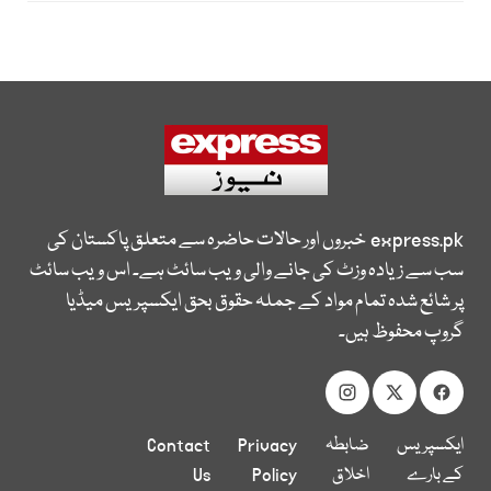
express.pk
خبروں اور حالات حاضرہ سے متعلق پاکستان کی
سب سے زیادہ وزٹ کی جانے والی ویب سائٹ ہے۔ اس ویب سائٹ
پر شائع شدہ تمام مواد کے جملہ حقوق بحق ایکسپریس میڈیا
گروپ محفوظ ہیں۔
ایکسپریس
ضابطہ
Privacy
Contact
کے بارے
اخلاق
Policy
Us