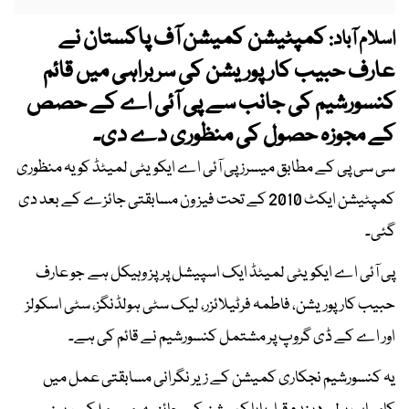
کمپٹیشن کمیشن آف پاکستان نے
اسلام آباد:
عارف حبیب کارپوریشن کی سربراہی میں قائم
کنسورشیم کی جانب سے پی آئی اے کے حصص
کے مجوزہ حصول کی منظوری دے دی۔
سی سی پی کے مطابق میسرز پی آئی اے ایکویٹی لمیٹڈ کو یہ منظوری
کمپٹیشن ایکٹ 2010 کے تحت فیز ون مسابقتی جائزے کے بعد دی
گئی۔
پی آئی اے ایکویٹی لمیٹڈ ایک اسپیشل پرپز وہیکل ہے جو عارف
حبیب کارپوریشن، فاطمہ فرٹیلائزر، لیک سٹی ہولڈنگز، سٹی اسکولز
اور اے کے ڈی گروپ پر مشتمل کنسورشیم نے قائم کی ہے۔
یہ کنسورشیم نجکاری کمیشن کے زیر نگرانی مسابقتی عمل میں